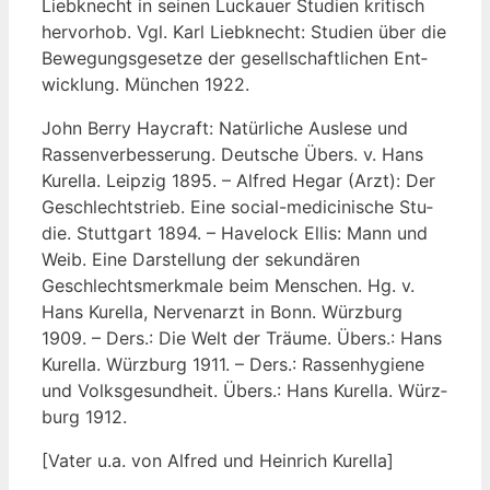
Lieb­knecht in sei­nen Luckau­er Stu­di­en kri­tisch
her­vor­hob. Vgl. Karl Lieb­knecht: Stu­di­en über die
Bewe­gungs­ge­set­ze der gesell­schaft­li­chen Ent­
wick­lung. Mün­chen 1922.
John Ber­ry Hay­craft: Natür­li­che Aus­le­se und
Ras­sen­ver­bes­se­rung. Deut­sche Übers. v. Hans
Kurel­la. Leip­zig 1895. – Alfred Hegar (Arzt): Der
Geschlechts­trieb. Eine social-medi­ci­ni­sche Stu­
die. Stutt­gart 1894. – Have­lock Ellis: Mann und
Weib. Eine Dar­stel­lung der sekun­dä­ren
Geschlechts­merk­ma­le beim Men­schen. Hg. v.
Hans Kurel­la, Ner­ven­arzt in Bonn. Würz­burg
1909. – Ders.: Die Welt der Träu­me. Übers.: Hans
Kurel­la. Würz­burg 1911. – Ders.: Ras­sen­hy­gie­ne
und Volks­ge­sund­heit. Übers.: Hans Kurel­la. Würz­
burg 1912.
[Vater u.a. von Alfred und Hein­rich Kurella]