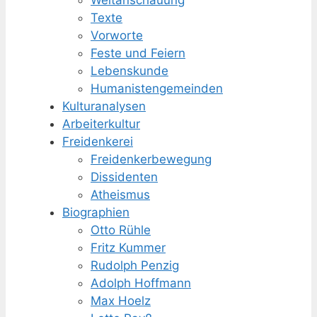
Weltanschauung
Texte
Vorworte
Feste und Feiern
Lebenskunde
Humanisten­gemeinden
Kulturanalysen
Arbeiterkultur
Freidenkerei
Freidenker­bewegung
Dissidenten
Atheismus
Biographien
Otto Rühle
Fritz Kummer
Rudolph Penzig
Adolph Hoffmann
Max Hoelz