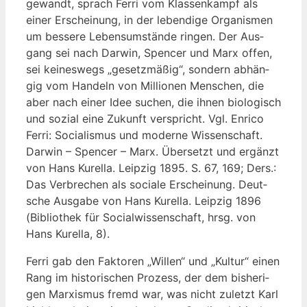
gewandt, sprach Fer­ri vom Klas­sen­kampf als
einer Erschei­nung, in der leben­di­ge Orga­nis­men
um bes­se­re Lebens­um­stän­de rin­gen. Der Aus­
gang sei nach Dar­win, Spen­cer und Marx offen,
sei kei­nes­wegs „gesetz­mä­ßig“, son­dern abhän­
gig vom Han­deln von Mil­lio­nen Men­schen, die
aber nach einer Idee suchen, die ihnen bio­lo­gisch
und sozi­al eine Zukunft ver­spricht. Vgl. Enri­co
Fer­ri: Socia­lis­mus und moder­ne Wis­sen­schaft.
Dar­win – Spen­cer – Marx. Über­setzt und ergänzt
von Hans Kurel­la. Leip­zig 1895. S. 67, 169; Ders.:
Das Ver­bre­chen als socia­le Erschei­nung. Deut­
sche Aus­ga­be von Hans Kurel­la. Leip­zig 1896
(Biblio­thek für Social­wis­sen­schaft, hrsg. von
Hans Kurel­la, 8).
Fer­ri gab den Fak­to­ren „Wil­len“ und „Kul­tur“ einen
Rang im his­to­ri­schen Pro­zess, der dem bis­he­ri­
gen Mar­xis­mus fremd war, was nicht zuletzt Karl