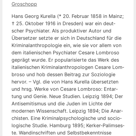
Groschopp
Hans Georg Kurel­la (* 20. Febru­ar 1858 in Mainz;
† 25. Okto­ber 1916 in Dres­den) war ein deut­
scher Psych­ia­ter. Als pro­duk­ti­ver Autor und
Über­set­zer setz­te er sich in Deutsch­land für die
Kri­mi­nal­an­thro­po­lo­gie ein, wie sie vor allem von
dem ita­lie­ni­schen Psych­ia­ter Cesa­re Lom­bro­so
geprägt wur­de. Er popu­la­ri­sier­te das Werk des
ita­lie­ni­schen Kri­mi­nal­an­thro­po­lo­gen Cesa­re Lom­
bro­so und hob des­sen Bei­trag zur Sozio­lo­gie
her­vor. – Vgl. die von Hans Kurel­la über­setz­ten
und hrsg. Wer­ke von Cesa­re Lom­bro­so: Ent­ar­
tung und Genie. Neue Stu­di­en. Leip­zig 1894; Der
Anti­se­mi­tis­mus und die Juden im Lich­te der
moder­nen Wis­sen­schaft. Leip­zig 1894; Die Anar­
chis­ten. Eine Kri­mi­nal­psy­cho­lo­gi­sche und socio­
lo­gi­sche Stu­die. Ham­burg 1895; Ker­ker-Palim­ses­
te. Wand­in­schrif­ten und Selbst­be­kennt­nis­se