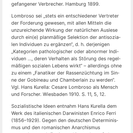
gefan­ge­ner Ver­bre­cher. Ham­burg 1899.
Lom­bro­so sei „stets ein ent­schie­de­ner Ver­tre­ter
der For­de­rung gewe­sen, mit allen Mit­teln die
unzu­rei­chen­de Wir­kung der natür­li­chen Aus­le­se
durch ein(e) plan­mä­ßi­ge Selek­ti­on der anti­so­zia­
len Indi­vi­du­en zu ergän­zen“, d. h. der­je­ni­gen
„Kate­go­rien patho­lo­gi­scher oder abnor­mer Indi­
vi­du­en …, deren Ver­hal­ten als Stö­rung des regel­
mä­ßi­gen sozia­len Lebens wirkt“ – aller­dings ohne
zu einem „Fana­ti­ker der Ras­sen­züch­tung im Sin­
ne der Gobi­neau und Cham­ber­lain zu wer­den“.
Vgl. Hans Kurel­la: Cesa­re Lom­bro­so als Mensch
und For­scher. Wies­ba­den 1910. S. 11, 5, 12.
Sozia­lis­ti­sche Ideen ent­nahm Hans Kurel­la dem
Werk des ita­lie­ni­schen Dar­wi­nis­ten Enri­co Fer­ri
(1856–1929). Gegen den deut­schen Deter­mi­nis­
mus und den roma­ni­schen Anar­chis­mus