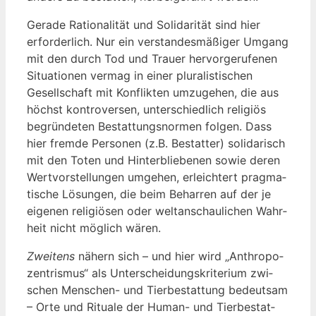
Gera­de Ratio­na­li­tät und Soli­da­ri­tät sind hier
erfor­der­lich. Nur ein ver­stan­des­mä­ßi­ger Umgang
mit den durch Tod und Trau­er her­vor­ge­ru­fe­nen
Situa­tio­nen ver­mag in einer plu­ra­lis­ti­schen
Gesell­schaft mit Kon­flik­ten umzu­ge­hen, die aus
höchst kon­tro­ver­sen, unter­schied­lich reli­gi­ös
begrün­de­ten Bestat­tungs­nor­men fol­gen. Dass
hier frem­de Per­so­nen (z.B. Bestat­ter) soli­da­risch
mit den Toten und Hin­ter­blie­be­nen sowie deren
Wert­vor­stel­lun­gen umge­hen, erleich­tert prag­ma­
ti­sche Lösun­gen, die beim Behar­ren auf der je
eige­nen reli­giö­sen oder welt­an­schau­li­chen Wahr­
heit nicht mög­lich wären.
Zwei­tens
nähern sich – und hier wird „Anthro­po­
zen­tris­mus“ als Unter­schei­dungs­kri­te­ri­um zwi­
schen Men­schen- und Tier­be­stat­tung bedeut­sam
– Orte und Ritua­le der Human- und Tier­be­stat­