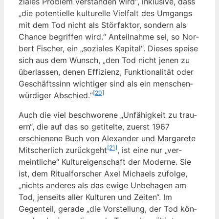
zia­les Pro­blem ver­stan­den wird“, inklu­si­ve, dass
„die poten­ti­el­le kul­tu­rel­le Viel­falt des Umgangs
mit dem Tod nicht als Stör­fak­tor, son­dern als
Chan­ce begrif­fen wird.“ Anteil­nah­me sei, so Nor­
bert Fischer, ein „sozia­les Kapi­tal“. Die­ses spei­se
sich aus dem Wunsch, „den Tod nicht jenen zu
über­las­sen, denen Effi­zi­enz, Funk­tio­na­li­tät oder
Geschäfts­sinn wich­ti­ger sind als ein men­schen­
[20]
wür­di­ger Abschied.“
Auch die viel beschwo­re­ne „Unfä­hig­keit zu trau­
ern“, die auf das so geti­tel­te, zuerst 1967
erschie­ne­ne Buch von Alex­an­der und Mar­ga­re­te
[21]
Mit­scher­lich zurück­geht
, ist eine nur „ver­
meint­li­che“ Kul­tur­ei­gen­schaft der Moder­ne. Sie
ist, dem Ritu­al­for­scher Axel Micha­els zufol­ge,
„nichts ande­res als das ewi­ge Unbe­ha­gen am
Tod, jen­seits aller Kul­tu­ren und Zei­ten“. Im
Gegen­teil, gera­de „die Vor­stel­lung, der Tod kön­