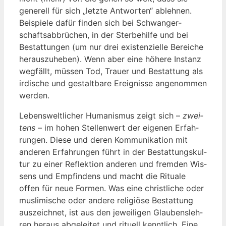
gene­rell für sich „letz­te Ant­wor­ten“ ableh­nen.
Bei­spie­le dafür fin­den sich bei Schwan­ger­
schafts­ab­brü­chen, in der Ster­be­hil­fe und bei
Bestat­tun­gen (um nur drei exis­ten­zi­el­le Berei­che
her­aus­zu­he­ben). Wenn aber eine höhe­re Instanz
weg­fällt, müs­sen Tod, Trau­er und Bestat­tung als
irdi­sche und gestalt­ba­re Ereig­nis­se ange­nom­men
werden.
Lebens­welt­li­cher Huma­nis­mus zeigt sich –
zwei­
tens
– im hohen Stel­len­wert der eige­nen Erfah­
run­gen. Die­se und deren Kom­mu­ni­ka­ti­on mit
ande­ren Erfah­run­gen führt in der Bestat­tungs­kul­
tur zu einer Reflek­ti­on ande­ren und frem­den Wis­
sens und Emp­fin­dens und macht die Ritua­le
offen für neue For­men. Was eine christ­li­che oder
mus­li­mi­sche oder ande­re reli­giö­se Bestat­tung
aus­zeich­net, ist aus den jewei­li­gen Glau­bens­leh­
ren her­aus abge­lei­tet und ritu­ell kennt­lich. Eine