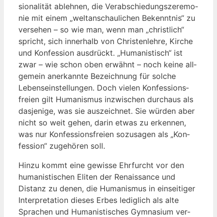
sio­na­li­tät ableh­nen, die Ver­ab­schie­dungs­ze­re­mo­
nie mit einem „welt­an­schau­li­chen Bekennt­nis“ zu
ver­se­hen – so wie man, wenn man „christ­lich“
spricht, sich inner­halb von Chris­ten­leh­re, Kir­che
und Kon­fes­si­on aus­drückt. „Huma­nis­tisch“ ist
zwar – wie schon oben erwähnt – noch kei­ne all­
ge­mein aner­kann­te Bezeich­nung für sol­che
Lebens­ein­stel­lun­gen. Doch vie­len Kon­fes­si­ons­
frei­en gilt Huma­nis­mus inzwi­schen durch­aus als
das­je­ni­ge, was sie aus­zeich­net. Sie wür­den aber
nicht so weit gehen, dar­in etwas zu erken­nen,
was nur Kon­fes­si­ons­frei­en sozu­sa­gen als „Kon­
fes­si­on“ zuge­hö­ren soll.
Hin­zu kommt eine gewis­se Ehr­furcht vor den
huma­nis­ti­schen Eli­ten der Renais­sance und
Distanz zu denen, die Huma­nis­mus in ein­sei­ti­ger
Inter­pre­ta­ti­on die­ses Erbes ledig­lich als alte
Spra­chen und Huma­nis­ti­sches Gym­na­si­um ver­