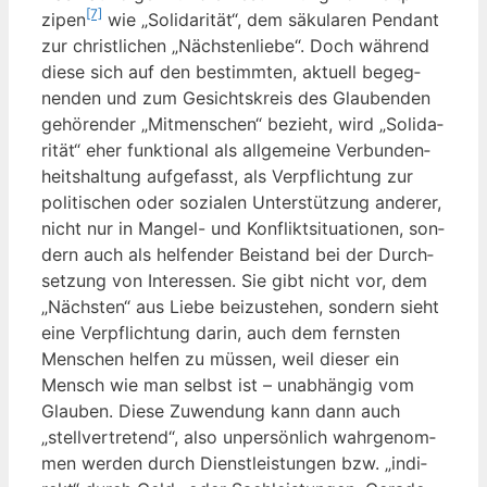
[7]
zi­pen
wie „Soli­da­ri­tät“, dem säku­la­ren Pen­dant
zur christ­li­chen „Nächs­ten­lie­be“. Doch wäh­rend
die­se sich auf den bestimm­ten, aktu­ell begeg­
nen­den und zum Gesichts­kreis des Glau­ben­den
gehö­ren­der „Mit­men­schen“ bezieht, wird „Soli­da­
ri­tät“ eher funk­tio­nal als all­ge­mei­ne Ver­bun­den­
heits­hal­tung auf­ge­fasst, als Ver­pflich­tung zur
poli­ti­schen oder sozia­len Unter­stüt­zung ande­rer,
nicht nur in Man­gel- und Kon­flikt­si­tua­tio­nen, son­
dern auch als hel­fen­der Bei­stand bei der Durch­
set­zung von Inter­es­sen. Sie gibt nicht vor, dem
„Nächs­ten“ aus Lie­be bei­zu­ste­hen, son­dern sieht
eine Ver­pflich­tung dar­in, auch dem ferns­ten
Men­schen hel­fen zu müs­sen, weil die­ser ein
Mensch wie man selbst ist – unab­hän­gig vom
Glau­ben. Die­se Zuwen­dung kann dann auch
„stell­ver­tre­tend“, also unper­sön­lich wahr­ge­nom­
men wer­den durch Dienst­leis­tun­gen bzw. „indi­