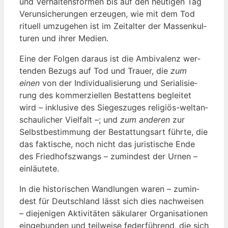
und Ver­hal­tens­for­men bis auf den heu­ti­gen Tag
Ver­un­si­che­run­gen erzeu­gen, wie mit dem Tod
ritu­ell umzu­ge­hen ist im Zeit­al­ter der Mas­sen­kul­
tu­ren und ihrer Medien.
Eine der Fol­gen dar­aus ist die Ambi­va­lenz wer­
ten­den Bezugs auf Tod und Trau­er, die
zum
einen
von der Indi­vi­dua­li­sie­rung und Seria­li­sie­
rung des kom­mer­zi­el­len Bestat­tens beglei­tet
wird – inklu­si­ve des Sie­ges­zu­ges reli­gi­ös-welt­an­
schau­li­cher Viel­falt –; und
zum ande­ren
zur
Selbst­be­stim­mung der Bestat­tungs­art führ­te, die
das fak­ti­sche, noch nicht das juris­ti­sche Ende
des Fried­hofs­zwangs – zumin­dest der Urnen –
einläutete.
In die his­to­ri­schen Wand­lun­gen waren – zumin­
dest für Deutsch­land lässt sich dies nach­wei­sen
– die­je­ni­gen Akti­vi­tä­ten säku­la­rer Orga­ni­sa­tio­nen
ein­ge­bun­den und teil­wei­se feder­füh­rend, die sich