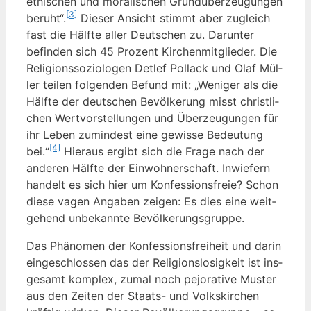
ethi­schen und mora­li­schen Grund­über­zeu­gun­gen
[3]
beruht“.
Die­ser Ansicht stimmt aber zugleich
fast die Hälf­te aller Deut­schen zu. Dar­un­ter
befin­den sich 45 Pro­zent Kir­chen­mit­glie­der. Die
Reli­gi­ons­so­zio­lo­gen Det­lef Pol­lack und Olaf Mül­
ler tei­len fol­gen­den Befund mit:
„Weni­ger als die
Hälf­te der deut­schen Bevöl­ke­rung misst christ­li­
chen Wert­vor­stel­lun­gen und Über­zeu­gun­gen für
ihr Leben zumin­dest eine gewis­se Bedeu­tung
[4]
bei.“
Hier­aus ergibt sich die Fra­ge nach der
ande­ren Hälf­te der Ein­woh­ner­schaft. Inwie­fern
han­delt es sich hier um Kon­fes­si­ons­freie? Schon
die­se vagen Anga­ben zei­gen: Es dies eine weit­
ge­hend unbe­kann­te Bevölkerungsgruppe.
Das Phä­no­men der Kon­fes­si­ons­frei­heit und dar­in
ein­ge­schlos­sen das der Reli­gi­ons­lo­sig­keit ist ins­
ge­samt kom­plex, zumal noch pejo­ra­ti­ve Mus­ter
aus den Zei­ten der Staats- und Volks­kir­chen