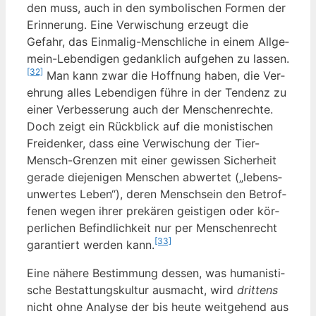
den muss, auch in den sym­bo­li­schen For­men der
Erin­ne­rung. Eine Ver­wi­schung erzeugt die
Gefahr, das Ein­ma­lig-Mensch­li­che in einem All­ge­
mein-Leben­di­gen gedank­lich auf­ge­hen zu las­sen.
[32]
Man kann zwar die Hoff­nung haben, die Ver­
eh­rung alles Leben­di­gen füh­re in der Ten­denz zu
einer Ver­bes­se­rung auch der Men­schen­rech­te.
Doch zeigt ein Rück­blick auf die monis­ti­schen
Frei­den­ker, dass eine Ver­wi­schung der Tier-
Mensch-Gren­zen mit einer gewis­sen Sicher­heit
gera­de die­je­ni­gen Men­schen abwer­tet („lebens­
un­wer­tes Leben“), deren Mensch­sein den Betrof­
fe­nen wegen ihrer pre­kä­ren geis­ti­gen oder kör­
per­li­chen Befind­lich­keit nur per Men­schen­recht
[33]
garan­tiert wer­den kann.
Eine nähe­re Bestim­mung des­sen, was huma­nis­ti­
sche Bestat­tungs­kul­tur aus­macht, wird
drit­tens
nicht ohne Ana­ly­se der bis heu­te weit­ge­hend aus