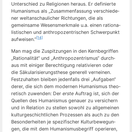
Unter­schied zu Reli­gio­nen her­aus. Er defi­nier­te
Huma­nis­mus als „Zusam­men­fas­sung ver­schie­de­
ner welt­an­schau­li­cher Rich­tun­gen, die als
gemein­sa­me Wesens­merk­ma­le u.a. einen ratio­na­
lis­ti­schen und anthro­po­zen­tri­schen Schwer­punkt
[14]
auf­wei­sen.”
Man mag die Zuspit­zun­gen in den Kern­be­grif­fen
„Ratio­na­li­tät“ und „Anthro­po­zen­tris­mus“ durch­
aus mit eini­ger Berech­ti­gung rela­ti­vie­ren oder
die Säku­la­ri­sie­rungs­the­se gene­rell ver­nei­nen.
Fest­zu­hal­ten blei­ben jeden­falls drei „Auf­ga­ben“
derer, die sich dem moder­nen Huma­nis­mus theo­
re­tisch zuwen­den: Der
ers­te
Auf­trag ist, sich der
Quel­len des Huma­nis­mus genau­er zu ver­si­chern
und in Rela­ti­on zu stel­len sowohl zu all­ge­mei­nen
kul­tur­ge­schicht­li­chen Pro­zes­sen als auch zu den
Beson­der­hei­ten je spe­zi­fi­scher Kul­tur­be­we­gun­
gen, die mit dem Huma­nis­mus­be­griff ope­rie­ren,