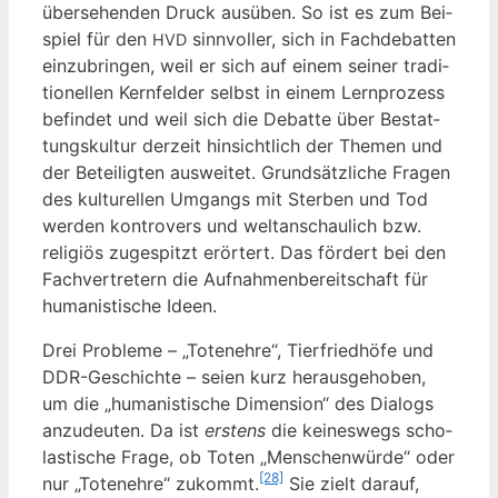
über­se­hen­den Druck aus­üben. So ist es zum Bei­
spiel für den
sinn­vol­ler, sich in Fach­de­bat­ten
HVD
ein­zu­brin­gen, weil er sich auf einem sei­ner tra­di­
tio­nel­len Kern­fel­der selbst in einem Lern­pro­zess
befin­det und weil sich die Debat­te über Bestat­
tungs­kul­tur der­zeit hin­sicht­lich der The­men und
der Betei­lig­ten aus­wei­tet. Grund­sätz­li­che Fra­gen
des kul­tu­rel­len Umgangs mit Ster­ben und Tod
wer­den kon­tro­vers und welt­an­schau­lich bzw.
reli­gi­ös zuge­spitzt erör­tert. Das för­dert bei den
Fach­ver­tre­tern die Auf­nah­men­be­reit­schaft für
huma­nis­ti­sche Ideen.
Drei Pro­ble­me – „Toten­eh­re“, Tier­fried­hö­fe und
DDR-Geschich­te – sei­en kurz her­aus­ge­ho­ben,
um die „huma­nis­ti­sche Dimen­si­on“ des Dia­logs
anzu­deu­ten. Da ist
ers­tens
die kei­nes­wegs scho­
las­ti­sche Fra­ge, ob Toten „Men­schen­wür­de“ oder
[28]
nur „Toten­eh­re“ zukommt.
Sie zielt dar­auf,