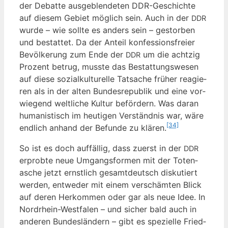
der Debat­te aus­ge­blen­de­ten DDR-Geschich­te
auf die­sem Gebiet mög­lich sein. Auch in der
DDR
wur­de – wie soll­te es anders sein – gestor­ben
und bestat­tet. Da der Anteil kon­fes­si­ons­frei­er
Bevöl­ke­rung zum Ende der
um die acht­zig
DDR
Pro­zent betrug, muss­te das Bestat­tungs­we­sen
auf die­se sozi­al­kul­tu­rel­le Tat­sa­che frü­her reagie­
ren als in der alten Bun­des­re­pu­blik und eine vor­
wie­gend welt­li­che Kul­tur beför­dern. Was dar­an
huma­nis­tisch im heu­ti­gen Ver­ständ­nis war, wäre
[34]
end­lich anhand der Befun­de zu klä­ren.
So ist es doch auf­fäl­lig, dass zuerst in der
DDR
erprob­te neue Umgangs­for­men mit der Toten­
asche jetzt ernst­lich gesamt­deutsch dis­ku­tiert
wer­den, ent­we­der mit einem ver­schäm­ten Blick
auf deren Her­kom­men oder gar als neue Idee. In
Nord­rhein-West­fa­len – und sicher bald auch in
ande­ren Bun­des­län­dern – gibt es spe­zi­el­le Fried­