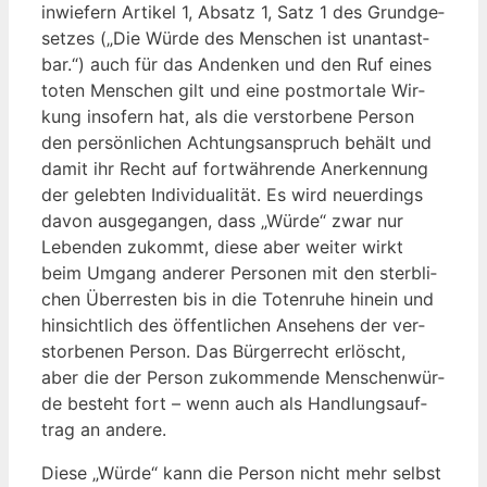
inwie­fern Arti­kel 1, Absatz 1, Satz 1 des Grund­ge­
set­zes („Die Wür­de des Men­schen ist unan­tast­
bar.“) auch für das Andenken und den Ruf eines
toten Men­schen gilt und eine post­mor­ta­le Wir­
kung inso­fern hat, als die ver­stor­be­ne Per­son
den per­sön­li­chen Ach­tungs­an­spruch behält und
damit ihr Recht auf fort­wäh­ren­de Aner­ken­nung
der geleb­ten Indi­vi­dua­li­tät. Es wird neu­er­dings
davon aus­ge­gan­gen, dass „Wür­de“ zwar nur
Leben­den zukommt, die­se aber wei­ter wirkt
beim Umgang ande­rer Per­so­nen mit den sterb­li­
chen Über­res­ten bis in die Toten­ru­he hin­ein und
hin­sicht­lich des öffent­li­chen Anse­hens der ver­
stor­be­nen Per­son. Das Bür­ger­recht erlöscht,
aber die der Per­son zukom­men­de Men­schen­wür­
de besteht fort – wenn auch als Hand­lungs­auf­
trag an andere.
Die­se „Wür­de“ kann die Per­son nicht mehr selbst