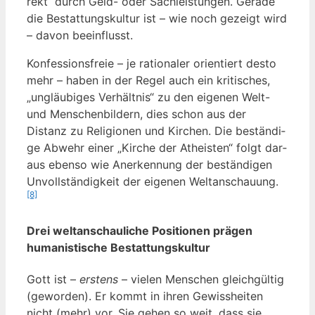
rekt“ durch Geld- oder Sach­leis­tun­gen. Gera­de
die Bestat­tungs­kul­tur ist – wie noch gezeigt wird
– davon beeinflusst.
Kon­fes­si­ons­freie – je ratio­na­ler ori­en­tiert des­to
mehr – haben in der Regel auch ein kri­ti­sches,
„ungläu­bi­ges Ver­hält­nis“ zu den eige­nen Welt-
und Men­schen­bil­dern, dies schon aus der
Distanz zu Reli­gio­nen und Kir­chen. Die bestän­di­
ge Abwehr einer „Kir­che der Athe­is­ten“ folgt dar­
aus eben­so wie Aner­ken­nung der bestän­di­gen
Unvoll­stän­dig­keit der eige­nen Welt­an­schau­ung.
[8]
Drei weltanschauliche Positionen prägen
humanistische Bestattungskultur
Gott ist –
ers­tens
– vie­len Men­schen gleich­gül­tig
(gewor­den). Er kommt in ihren Gewiss­hei­ten
nicht (mehr) vor. Sie gehen so weit, dass sie