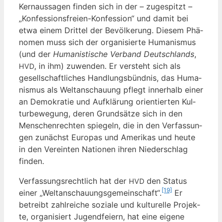
Kern­aus­sa­gen fin­den sich in der – zuge­spitzt –
„Kon­fes­si­ons­frei­en-Kon­fes­si­on“ und damit bei
etwa einem Drit­tel der Bevöl­ke­rung. Die­sem Phä­
no­men muss sich der orga­ni­sier­te Huma­nis­mus
(und der
Huma­nis­ti­sche Ver­band Deutsch­lands
,
, in ihm) zuwen­den. Er ver­steht sich als
HVD
gesell­schaft­li­ches Hand­lungs­bünd­nis, das Huma­
nis­mus als Welt­an­schau­ung pflegt inner­halb einer
an Demo­kra­tie und Auf­klä­rung ori­en­tier­ten Kul­
tur­be­we­gung, deren Grund­sät­ze sich in den
Men­schen­rech­ten spie­geln, die in den Ver­fas­sun­
gen zunächst Euro­pas und Ame­ri­kas und heu­te
in den Ver­ein­ten Natio­nen ihren Nie­der­schlag
finden.
Ver­fas­sungs­recht­lich hat der
den Sta­tus
HVD
[19]
einer „Welt­an­schau­ungs­ge­mein­schaft“.
Er
betreibt zahl­rei­che sozia­le und kul­tu­rel­le Pro­jek­
te, orga­ni­siert Jugend­fei­ern, hat eine eige­ne