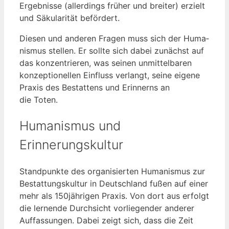
Ergeb­nis­se (aller­dings frü­her und brei­ter) erzielt
und Säku­la­ri­tät befördert.
Die­sen und ande­ren Fra­gen muss sich der Huma­
nis­mus stel­len. Er soll­te sich dabei zunächst auf
das kon­zen­trie­ren, was sei­nen unmit­tel­ba­ren
kon­zep­tio­nel­len Ein­fluss ver­langt, sei­ne eige­ne
Pra­xis des Bestat­tens und Erin­nerns an
die Toten.
Humanismus und
Erinnerungskultur
Stand­punk­te des orga­ni­sier­ten Huma­nis­mus zur
Bestat­tungs­kul­tur in Deutsch­land fußen auf einer
mehr als 150jährigen Pra­xis. Von dort aus erfolgt
die ler­nen­de Durch­sicht vor­lie­gen­der ande­rer
Auf­fas­sun­gen. Dabei zeigt sich, dass die Zeit