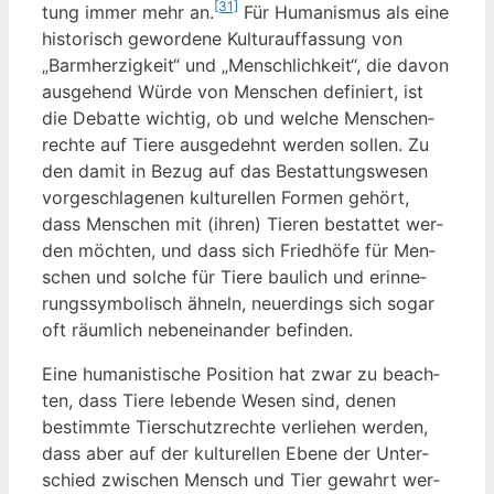
[31]
tung immer mehr an.
Für Huma­nis­mus als eine
his­to­risch gewor­de­ne Kul­tur­auf­fas­sung von
„Barm­her­zig­keit“ und „Mensch­lich­keit“, die davon
aus­ge­hend Wür­de von Men­schen defi­niert, ist
die Debat­te wich­tig, ob und wel­che Men­schen­
rech­te auf Tie­re aus­ge­dehnt wer­den sol­len. Zu
den damit in Bezug auf das Bestat­tungs­we­sen
vor­ge­schla­ge­nen kul­tu­rel­len For­men gehört,
dass Men­schen mit (ihren) Tie­ren bestat­tet wer­
den möch­ten, und dass sich Fried­hö­fe für Men­
schen und sol­che für Tie­re bau­lich und erin­ne­
rungs­sym­bo­lisch ähneln, neu­er­dings sich sogar
oft räum­lich neben­ein­an­der befinden.
Eine huma­nis­ti­sche Posi­ti­on hat zwar zu beach­
ten, dass Tie­re leben­de Wesen sind, denen
bestimm­te Tier­schutz­rech­te ver­lie­hen wer­den,
dass aber auf der kul­tu­rel­len Ebe­ne der Unter­
schied zwi­schen Mensch und Tier gewahrt wer­