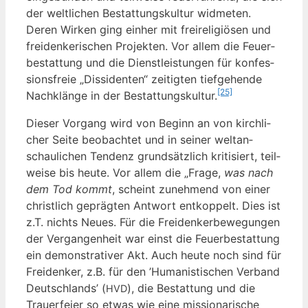
der welt­li­chen Bestat­tungs­kul­tur wid­me­ten.
Deren Wir­ken ging ein­her mit frei­re­li­giö­sen und
frei­den­ke­ri­schen Pro­jek­ten. Vor allem die Feu­er­
be­stat­tung und die Dienst­leis­tun­gen für kon­fes­
si­ons­freie „Dis­si­den­ten“ zei­tig­ten tief­ge­hen­de
[25]
Nach­klän­ge in der Bestat­tungs­kul­tur.
Die­ser Vor­gang wird von Beginn an von kirch­li­
cher Sei­te beob­ach­tet und in sei­ner welt­an­
schau­li­chen Ten­denz grund­sätz­lich kri­ti­siert, teil­
wei­se bis heu­te. Vor allem die „Fra­ge,
was nach
dem Tod kommt
, scheint zuneh­mend von einer
christ­lich gepräg­ten Ant­wort ent­kop­pelt. Dies ist
z.T. nichts Neu­es. Für die Frei­den­ker­be­we­gun­gen
der Ver­gan­gen­heit war einst die Feu­er­be­stat­tung
ein demons­tra­ti­ver Akt. Auch heu­te noch sind für
Frei­den­ker, z.B. für den ’Huma­nis­ti­schen Ver­band
Deutsch­lands’ (
), die Bestat­tung und die
HVD
Trau­er­fei­er so etwas wie eine mis­sio­na­ri­sche