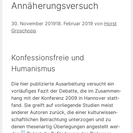
Annäherungsversuch
30. November 2019
18. Februar 2019
von
Horst
Groschopp
Konfessionsfreie und
Humanismus
Die hier publi­zier­te Aus­ar­bei­tung ver­sucht ein
vor­läu­fi­ges Fazit der Debat­te, die im Zusam­men­
hang mit der Kon­fe­renz 2009 in Han­no­ver statt­
fand. Sie greift auf vor­lie­gen­de Stu­di­en meist
ande­rer Autoren zurück, die einer kul­tur­wis­sen­
schaft­li­chen Betrach­tung unter­zo­gen und zu
denen the­sen­ar­tig Über­le­gun­gen ange­stellt wer­
[1]