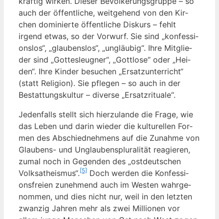
kräf­tig wir­ken. Die­ser Bevöl­ke­rungs­grup­pe – so
auch der öffent­li­che, weit­ge­hend von den Kir­
chen domi­nier­te öffent­li­che Dis­kurs – fehlt
irgend etwas, so der Vor­wurf. Sie sind „kon­fes­si­
ons­los“, „glau­bens­los“, „ungläu­big“. Ihre Mit­glie­
der sind „Got­tes­leug­ner“, „Gott­lo­se“ oder „Hei­
den“. Ihre Kin­der besu­chen „Ersatz­un­ter­richt“
(statt Reli­gi­on). Sie pfle­gen – so auch in der
Bestat­tungs­kul­tur – diver­se „Ersatz­ri­tua­le“.
Jeden­falls stellt sich hier­zu­lan­de die Fra­ge, wie
das Leben und dar­in wie­der die kul­tu­rel­len For­
men des Abschied­neh­mens auf die Zunah­me von
Glau­bens- und Unglau­bens­plu­ra­li­tät reagie­ren,
zumal noch in Gegen­den des „ost­deut­schen
[5]
Volks­athe­is­mus“.
Doch wer­den die Kon­fes­si­
ons­frei­en zuneh­mend auch im Wes­ten wahr­ge­
nom­men, und dies nicht nur, weil in den letz­ten
zwan­zig Jah­ren mehr als zwei Mil­lio­nen vor