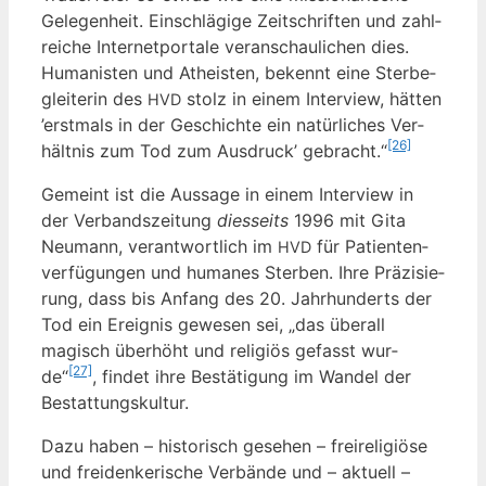
Gele­gen­heit. Ein­schlä­gi­ge Zeit­schrif­ten und zahl­
rei­che Inter­net­por­ta­le ver­an­schau­li­chen dies.
Huma­nis­ten und Athe­is­ten, bekennt eine Ster­be­
glei­te­rin des
stolz in einem Inter­view, hät­ten
HVD
’erst­mals in der Geschich­te ein natür­li­ches Ver­
[26]
hält­nis zum Tod zum Aus­druck’ gebracht.“
Gemeint ist die Aus­sa­ge in einem Inter­view in
der Ver­bands­zei­tung
dies­seits
1996 mit Gita
Neu­mann, ver­ant­wort­lich im
für Pati­en­ten­
HVD
ver­fü­gun­gen und huma­nes Ster­ben. Ihre Prä­zi­sie­
rung, dass bis Anfang des 20. Jahr­hun­derts der
Tod ein Ereig­nis gewe­sen sei, „das über­all
magisch über­höht und reli­gi­ös gefasst wur­
[27]
de“
, fin­det ihre Bestä­ti­gung im Wan­del der
Bestattungskultur.
Dazu haben – his­to­risch gese­hen – frei­re­li­giö­se
und frei­den­ke­ri­sche Ver­bän­de und – aktu­ell –