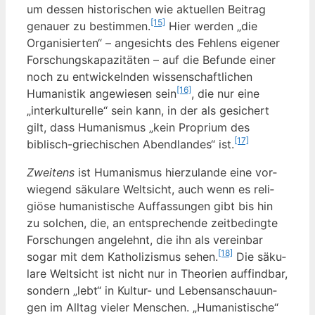
um des­sen his­to­ri­schen wie aktu­el­len Bei­trag
[15]
genau­er zu bestim­men.
Hier wer­den „die
Orga­ni­sier­ten“ – ange­sichts des Feh­lens eige­ner
For­schungs­ka­pa­zi­tä­ten – auf die Befun­de einer
noch zu ent­wi­ckeln­den wis­sen­schaft­li­chen
[16]
Huma­nis­tik ange­wie­sen sein
, die nur eine
„inter­kul­tu­rel­le“ sein kann, in der als gesi­chert
gilt, dass Huma­nis­mus „kein Pro­pri­um des
[17]
biblisch-grie­chi­schen Abend­lan­des“ ist.
Zwei­tens
ist Huma­nis­mus hier­zu­lan­de eine vor­
wie­gend säku­la­re Welt­sicht, auch wenn es reli­
giö­se huma­nis­ti­sche Auf­fas­sun­gen gibt bis hin
zu sol­chen, die, an ent­spre­chen­de zeit­be­ding­te
For­schun­gen ange­lehnt, die ihn als ver­ein­bar
[18]
sogar mit dem Katho­li­zis­mus sehen.
Die säku­
la­re Welt­sicht ist nicht nur in Theo­rien auf­find­bar,
son­dern „lebt“ in Kul­tur- und Lebens­an­schau­un­
gen im All­tag vie­ler Men­schen. „Huma­nis­ti­sche“