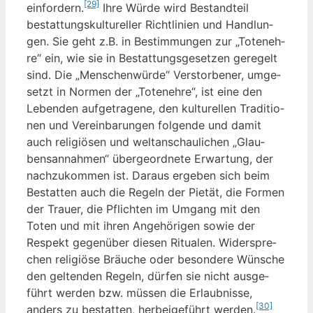
[29]
ein­for­dern.
Ihre Wür­de wird Bestand­teil
bestat­tungs­kul­tu­rel­ler Richt­li­ni­en und Hand­lun­
gen. Sie geht z.B. in Bestim­mun­gen zur „Toten­eh­
re“ ein, wie sie in Bestat­tungs­ge­set­zen gere­gelt
sind. Die „Men­schen­wür­de“ Ver­stor­be­ner, umge­
setzt in Nor­men der „Toten­eh­re“, ist eine den
Leben­den auf­ge­tra­ge­ne, den kul­tu­rel­len Tra­di­tio­
nen und Ver­ein­ba­run­gen fol­gen­de und damit
auch reli­giö­sen und welt­an­schau­li­chen „Glau­
bens­an­nah­men“ über­ge­ord­ne­te Erwar­tung, der
nach­zu­kom­men ist. Dar­aus erge­ben sich beim
Bestat­ten auch die Regeln der Pie­tät, die For­men
der Trau­er, die Pflich­ten im Umgang mit den
Toten und mit ihren Ange­hö­ri­gen sowie der
Respekt gegen­über die­sen Ritua­len. Wider­spre­
chen reli­giö­se Bräu­che oder beson­de­re Wün­sche
den gel­ten­den Regeln, dür­fen sie nicht aus­ge­
führt wer­den bzw. müs­sen die Erlaub­nis­se,
[30]
anders zu bestat­ten, her­bei­ge­führt wer­den.