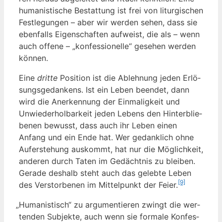
huma­nis­ti­sche Bestat­tung ist frei von lit­ur­gi­schen
Fest­le­gun­gen – aber wir wer­den sehen, dass sie
eben­falls Eigen­schaf­ten auf­weist, die als – wenn
auch offe­ne – „kon­fes­sio­nel­le“ gese­hen wer­den
können.
Eine
drit­te
Posi­ti­on ist die Ableh­nung jeden Erlö­
sungs­ge­dan­kens. Ist ein Leben been­det, dann
wird die Aner­ken­nung der Ein­ma­lig­keit und
Unwie­der­hol­bar­keit jeden Lebens den Hin­ter­blie­
be­nen bewusst, dass auch ihr Leben einen
Anfang und ein Ende hat. Wer gedank­lich ohne
Auf­er­ste­hung aus­kommt, hat nur die Mög­lich­keit,
ande­ren durch Taten im Gedächt­nis zu blei­ben.
Gera­de des­halb steht auch das geleb­te Leben
[9]
des Ver­stor­be­nen im Mit­tel­punkt der Fei­er.
„
Huma­nis­tisch“ zu argu­men­tie­ren zwingt die wer­
ten­den Sub­jek­te, auch wenn sie for­ma­le Kon­fes­