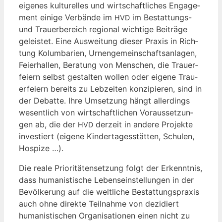
eige­nes kul­tu­rel­les und wirt­schaft­li­ches Enga­ge­
ment eini­ge Ver­bän­de im
im Bestat­tungs-
HVD
und Trau­er­be­reich regio­nal wich­ti­ge Bei­trä­ge
geleis­tet. Eine Aus­wei­tung die­ser Pra­xis in Rich­
tung Kolum­ba­ri­en, Urnen­ge­mein­schafts­an­la­gen,
Fei­er­hal­len, Bera­tung von Men­schen, die Trau­er­
fei­ern selbst gestal­ten wol­len oder eige­ne Trau­
er­fei­ern bereits zu Leb­zei­ten kon­zi­pie­ren, sind in
der Debat­te. Ihre Umset­zung hängt aller­dings
wesent­lich von wirt­schaft­li­chen Vor­aus­set­zun­
gen ab, die der
der­zeit in ande­re Pro­jek­te
HVD
inves­tiert (eige­ne Kin­der­ta­ges­stät­ten, Schu­len,
Hospize …).
Die rea­le Prio­ri­tä­ten­set­zung folgt der Erkennt­nis,
dass huma­nis­ti­sche Lebens­ein­stel­lun­gen in der
Bevöl­ke­rung auf die welt­li­che Bestat­tungs­pra­xis
auch ohne direk­te Teil­nah­me von dezi­diert
huma­nis­ti­schen Orga­ni­sa­tio­nen einen nicht zu