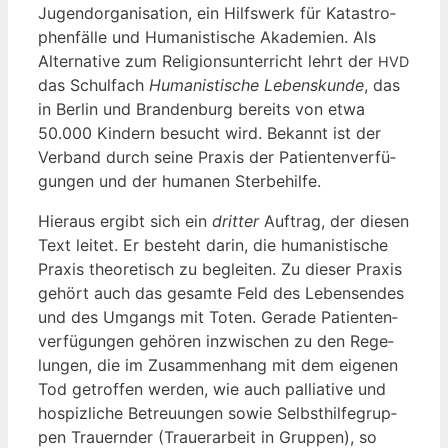
Jugend­or­ga­ni­sa­ti­on, ein Hilfs­werk für Kata­stro­
phen­fäl­le und Huma­nis­ti­sche Aka­de­mien. Als
Alter­na­ti­ve zum Reli­gi­ons­un­ter­richt lehrt der
HVD
das Schul­fach
Huma­nis­ti­sche Lebens­kun­de
, das
in Ber­lin und Bran­den­burg bereits von etwa
50.000 Kin­dern besucht wird. Bekannt ist der
Ver­band durch sei­ne Pra­xis der Pati­en­ten­ver­fü­
gun­gen und der huma­nen Sterbehilfe.
Hier­aus ergibt sich ein
drit­ter
Auf­trag, der die­sen
Text lei­tet. Er besteht dar­in, die huma­nis­ti­sche
Pra­xis theo­re­tisch zu beglei­ten. Zu die­ser Pra­xis
gehört auch das gesam­te Feld des Lebens­en­des
und des Umgangs mit Toten. Gera­de Pati­en­ten­
ver­fü­gun­gen gehö­ren inzwi­schen zu den Rege­
lun­gen, die im Zusam­men­hang mit dem eige­nen
Tod getrof­fen wer­den, wie auch pal­lia­ti­ve und
hos­piz­li­che Betreu­un­gen sowie Selbst­hil­fe­grup­
pen Trau­ern­der (Trau­er­ar­beit in Grup­pen), so