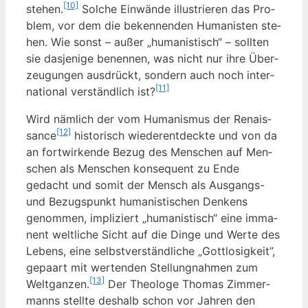
[10]
ste­hen.
Sol­che Ein­wän­de illus­trie­ren das Pro­
blem, vor dem die beken­nen­den Huma­nis­ten ste­
hen. Wie sonst – außer „huma­nis­tisch“ – soll­ten
sie das­je­ni­ge benen­nen, was nicht nur ihre Über­
zeu­gun­gen aus­drückt, son­dern auch noch inter­
[11]
na­tio­nal ver­ständ­lich ist?
Wird näm­lich der vom Huma­nis­mus der Renais­
[12]
sance
his­to­risch wie­der­ent­deck­te und von da
an fort­wir­ken­de Bezug des Men­schen auf Men­
schen als Men­schen kon­se­quent zu Ende
gedacht und somit der Mensch als Aus­gangs-
und Bezugs­punkt huma­nis­ti­schen Den­kens
genom­men, impli­ziert „huma­nis­tisch“ eine imma­
nent welt­li­che Sicht auf die Din­ge und Wer­te des
Lebens, eine selbst­ver­ständ­li­che „Gott­lo­sig­keit”,
gepaart mit wer­ten­den Stel­lung­nah­men zum
[13]
Welt­gan­zen.
Der Theo­lo­ge Tho­mas Zim­mer­
manns stell­te des­halb schon vor Jah­ren den