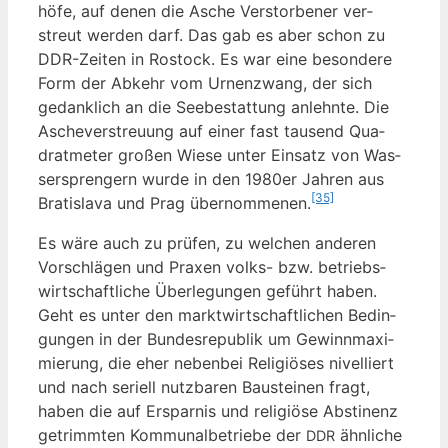
hö­fe, auf denen die Asche Ver­stor­be­ner ver­
streut wer­den darf. Das gab es aber schon zu
DDR-Zei­ten in Ros­tock. Es war eine beson­de­re
Form der Abkehr vom Urnen­zwang, der sich
gedank­lich an die See­be­stat­tung anlehn­te. Die
Asche­ver­streu­ung auf einer fast tau­send Qua­
drat­me­ter gro­ßen Wie­se unter Ein­satz von Was­
ser­spren­gern wur­de in den 1980er Jah­ren aus
[35]
Bra­tis­la­va und Prag über­nom­me­nen.
Es wäre auch zu prü­fen, zu wel­chen ande­ren
Vor­schlä­gen und Pra­xen volks- bzw. betriebs­
wirt­schaft­li­che Über­le­gun­gen geführt haben.
Geht es unter den markt­wirt­schaft­li­chen Bedin­
gun­gen in der Bun­des­re­pu­blik um Gewinn­ma­xi­
mie­rung, die eher neben­bei Reli­giö­ses nivel­liert
und nach seri­ell nutz­ba­ren Bau­stei­nen fragt,
haben die auf Erspar­nis und reli­giö­se Abs­ti­nenz
getrimm­ten Kom­mu­nal­be­trie­be der
ähn­li­che
DDR