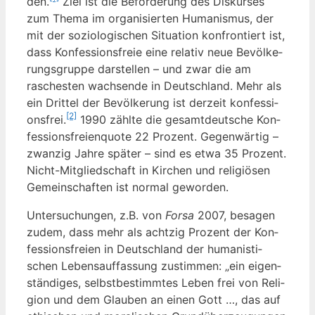
den.
Ziel ist die Beför­de­rung des Dis­kur­ses
zum The­ma im orga­ni­sier­ten Huma­nis­mus, der
mit der sozio­lo­gi­schen Situa­ti­on kon­fron­tiert ist,
dass Kon­fes­si­ons­freie eine rela­tiv neue Bevöl­ke­
rungs­grup­pe dar­stel­len – und zwar die am
rasches­ten wach­sen­de in Deutsch­land. Mehr als
ein Drit­tel der Bevöl­ke­rung ist der­zeit kon­fes­si­
[2]
ons­frei.
1990 zähl­te die gesamt­deut­sche Kon­
fes­si­ons­frei­en­quo­te 22 Pro­zent. Gegen­wär­tig –
zwan­zig Jah­re spä­ter – sind es etwa 35 Pro­zent.
Nicht-Mit­glied­schaft in Kir­chen und reli­giö­sen
Gemein­schaf­ten ist nor­mal geworden.
Unter­su­chun­gen, z.B. von
For­sa
2007, besa­gen
zudem, dass mehr als acht­zig Pro­zent der Kon­
fes­si­ons­frei­en in Deutsch­land der huma­nis­ti­
schen Lebens­auf­fas­sung zustim­men: „ein eigen­
stän­di­ges, selbst­be­stimm­tes Leben frei von Reli­
gi­on und dem Glau­ben an einen Gott …, das auf