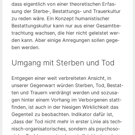
dass eigent­lich von einer theo­re­ti­schen Erfas­
sung der Sterbe‑, Bestat­tungs- und Trau­er­kul­tur
zu reden wäre. Ein Kon­zept huma­nis­ti­scher
Bestat­tungs­kul­tur kann nur aus einer Gesamt­be­
trach­tung wach­sen, die hier nicht geleis­tet wer­
den kann. Aber eini­ge Anre­gun­gen sol­len gege­
ben werden.
Umgang mit Sterben und Tod
Ent­ge­gen einer weit ver­brei­te­ten Ansicht, in
unse­rer Gegen­wart wür­den Ster­ben, Tod, Bestat­
ten und Trau­ern ver­drängt wer­den und sozu­sa­
gen hin­ter einem Vor­hang im Ver­bor­ge­nen statt­
fin­den, ist auch in der hie­si­gen Wirk­lich­keit das
Gegen­teil zu beob­ach­ten. Indi­ka­tor dafür ist,
„dass der Tod nicht mehr in ers­ter Linie als tech­
nisch-orga­ni­sa­to­ri­sches, son­dern als psy­cho­so­