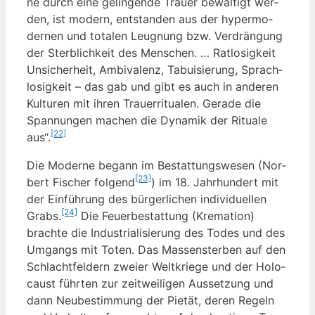
ne durch eine gelin­gen­de Trau­er bewäl­tigt wer­
den, ist modern, ent­stan­den aus der hyper­mo­
der­nen und tota­len Leug­nung bzw. Ver­drän­gung
der Sterb­lich­keit des Men­schen. … Rat­lo­sig­keit
Unsi­cher­heit, Ambi­va­lenz, Tabui­sie­rung, Sprach­
lo­sig­keit – das gab und gibt es auch in ande­ren
Kul­tu­ren mit ihren Trau­er­ri­tua­len. Gera­de die
Span­nun­gen machen die Dyna­mik der Ritua­le
[22]
aus“.
Die Moder­ne begann im Bestat­tungs­we­sen (Nor­
[23]
bert Fischer fol­gend
) im 18. Jahr­hun­dert mit
der Ein­füh­rung des bür­ger­li­chen indi­vi­du­el­len
[24]
Grabs.
Die Feu­er­be­stat­tung (Kre­ma­ti­on)
brach­te die Indus­tria­li­sie­rung des Todes und des
Umgangs mit Toten. Das Mas­sen­ster­ben auf den
Schlacht­fel­dern zwei­er Welt­krie­ge und der Holo­
caust führ­ten zur zeit­wei­li­gen Aus­set­zung und
dann Neu­be­stim­mung der Pie­tät, deren Regeln