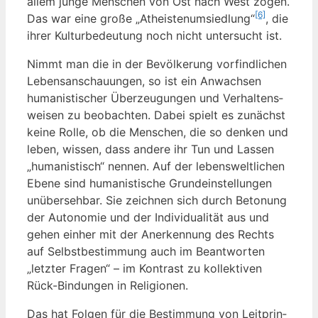
allem jun­ge Men­schen von Ost nach West zogen.
[6]
Das war eine gro­ße „Athe­is­ten­um­sied­lung“
, die
ihrer Kul­tur­be­deu­tung noch nicht unter­sucht ist.
Nimmt man die in der Bevöl­ke­rung vor­find­li­chen
Lebens­an­schau­un­gen, so ist ein Anwach­sen
huma­nis­ti­scher Über­zeu­gun­gen und Ver­hal­tens­
wei­sen zu beob­ach­ten. Dabei spielt es zunächst
kei­ne Rol­le, ob die Men­schen, die so den­ken und
leben, wis­sen, dass ande­re ihr Tun und Las­sen
„huma­nis­tisch“ nen­nen. Auf der lebens­welt­li­chen
Ebe­ne sind huma­nis­ti­sche Grund­ein­stel­lun­gen
unüber­seh­bar. Sie zeich­nen sich durch Beto­nung
der Auto­no­mie und der Indi­vi­dua­li­tät aus und
gehen ein­her mit der Aner­ken­nung des Rechts
auf Selbst­be­stim­mung auch im Beant­wor­ten
„letz­ter Fra­gen“ – im Kon­trast zu kol­lek­ti­ven
Rück-Bin­dun­gen in Religionen.
Das hat Fol­gen für die Bestim­mung von Leit­prin­