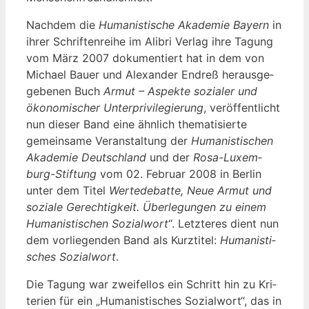
Nach­dem die
Huma­nis­ti­sche Aka­de­mie Bay­ern
in
ihrer Schrif­ten­rei­he im Ali­bri Ver­lag ihre Tagung
vom März 2007 doku­men­tiert hat in dem von
Micha­el Bau­er und Alex­an­der End­reß her­aus­ge­
ge­be­nen Buch
Armut – Aspek­te sozia­ler und
öko­no­mi­scher Unter­pri­vi­le­gie­rung
, ver­öf­fent­licht
nun die­ser Band eine ähn­lich the­ma­ti­sier­te
gemein­sa­me Ver­an­stal­tung der
Huma­nis­ti­schen
Aka­de­mie Deutsch­land
und der
Rosa-Luxem­
burg-Stif­tung
vom 02. Febru­ar 2008 in Ber­lin
unter dem Titel
Wer­te­de­bat­te, Neue Armut und
sozia­le Gerech­tig­keit. Über­le­gun­gen zu einem
Huma­nis­ti­schen Sozi­al­wort
“. Letz­te­res dient nun
dem vor­lie­gen­den Band als Kurz­ti­tel:
Huma­nis­ti­
sches Sozi­al­wort
.
Die Tagung war zwei­fel­los ein Schritt hin zu Kri­
te­ri­en für ein „Huma­nis­ti­sches Sozi­al­wort“, das in