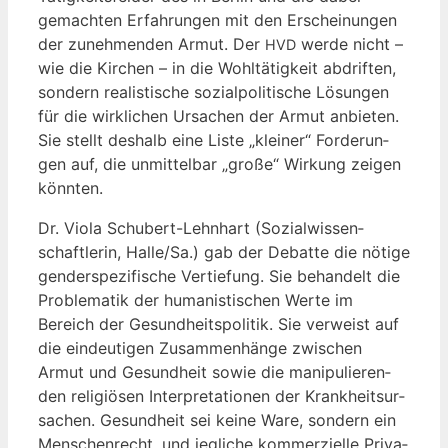
gemach­ten Erfah­run­gen mit den Erschei­nun­gen
der zuneh­men­den Armut. Der
wer­de nicht –
HVD
wie die Kir­chen – in die Wohl­tä­tig­keit abdrif­ten,
son­dern rea­lis­ti­sche sozi­al­po­li­ti­sche Lösun­gen
für die wirk­li­chen Ursa­chen der Armut anbie­ten.
Sie stellt des­halb eine Lis­te „klei­ner“ For­de­run­
gen auf, die unmit­tel­bar „gro­ße“ Wir­kung zei­gen
könnten.
Dr. Vio­la Schu­bert-Lehn­hart (Sozi­al­wis­sen­
schaft­le­rin, Halle/Sa.) gab der Debat­te die nöti­ge
gen­der­spe­zi­fi­sche Ver­tie­fung. Sie behan­delt die
Pro­ble­ma­tik der huma­nis­ti­schen Wer­te im
Bereich der Gesund­heits­po­li­tik. Sie ver­weist auf
die ein­deu­ti­gen Zusam­men­hän­ge zwi­schen
Armut und Gesund­heit sowie die mani­pu­lie­ren­
den reli­giö­sen Inter­pre­ta­tio­nen der Krank­heits­ur­
sa­chen. Gesund­heit sei kei­ne Ware, son­dern ein
Men­schen­recht, und jeg­li­che kom­mer­zi­el­le Pri­va­