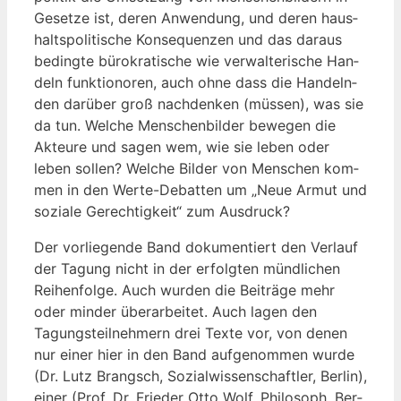
Geset­ze ist, deren Anwen­dung, und deren haus­
halts­po­li­ti­sche Kon­se­quen­zen und das dar­aus
beding­te büro­kra­ti­sche wie ver­wal­te­ri­sche Han­
deln funk­ti­ono­ren, auch ohne dass die Han­deln­
den dar­über groß nach­den­ken (müs­sen), was sie
da tun. Wel­che Men­schen­bil­der bewe­gen die
Akteu­re und sagen wem, wie sie leben oder
leben sol­len? Wel­che Bil­der von Men­schen kom­
men in den Wer­te-Debat­ten um „Neue Armut und
sozia­le Gerech­tig­keit“ zum Ausdruck?
Der vor­lie­gen­de Band doku­men­tiert den Ver­lauf
der Tagung nicht in der erfolg­ten münd­li­chen
Rei­hen­fol­ge. Auch wur­den die Bei­trä­ge mehr
oder min­der über­ar­bei­tet. Auch lagen den
Tagungs­teil­neh­mern drei Tex­te vor, von denen
nur einer hier in den Band auf­ge­nom­men wur­de
(Dr. Lutz Brangsch, Sozi­al­wis­sen­schaft­ler, Ber­lin),
einer (Prof. Dr. Frie­der Otto Wolf, Phi­lo­soph, Ber­