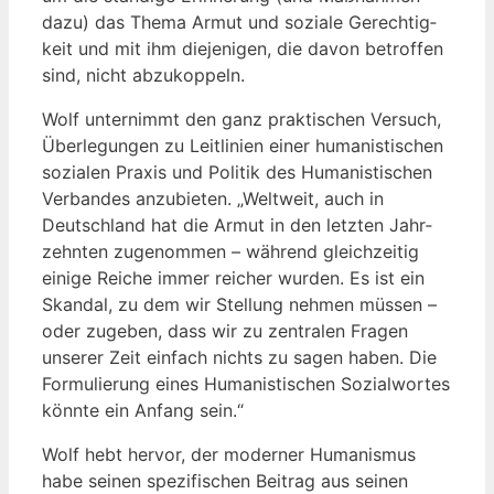
dazu) das The­ma Armut und sozia­le Gerech­tig­
keit und mit ihm die­je­ni­gen, die davon betrof­fen
sind, nicht abzukoppeln.
Wolf unter­nimmt den ganz prak­ti­schen Ver­such,
Über­le­gun­gen zu Leit­li­ni­en einer huma­nis­ti­schen
sozia­len Pra­xis und Poli­tik des Huma­nis­ti­schen
Ver­ban­des anzu­bie­ten. „Welt­weit, auch in
Deutsch­land hat die Armut in den letz­ten Jahr­
zehn­ten zuge­nom­men – wäh­rend gleich­zei­tig
eini­ge Rei­che immer rei­cher wur­den. Es ist ein
Skan­dal, zu dem wir Stel­lung neh­men müs­sen –
oder zuge­ben, dass wir zu zen­tra­len Fra­gen
unse­rer Zeit ein­fach nichts zu sagen haben. Die
For­mu­lie­rung eines Huma­nis­ti­schen Sozi­al­wor­tes
könn­te ein Anfang sein.“
Wolf hebt her­vor, der moder­ner Huma­nis­mus
habe sei­nen spe­zi­fi­schen Bei­trag aus sei­nen