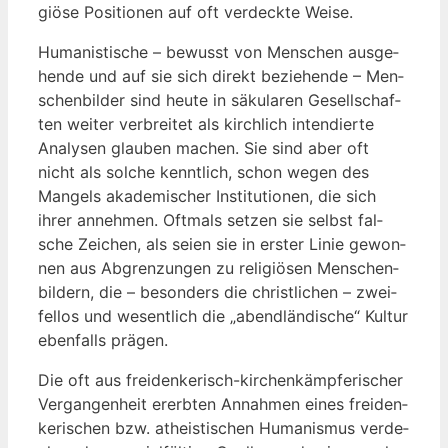
giö­se Posi­tio­nen auf oft ver­deck­te Weise.
Huma­nis­ti­sche – bewusst von Men­schen aus­ge­
hen­de und auf sie sich direkt bezie­hen­de – Men­
schen­bil­der sind heu­te in säku­la­ren Gesell­schaf­
ten wei­ter ver­brei­tet als kirch­lich inten­dier­te
Ana­ly­sen glau­ben machen. Sie sind aber oft
nicht als sol­che kennt­lich, schon wegen des
Man­gels aka­de­mi­scher Insti­tu­tio­nen, die sich
ihrer anneh­men. Oft­mals set­zen sie selbst fal­
sche Zei­chen, als sei­en sie in ers­ter Linie gewon­
nen aus Abgren­zun­gen zu reli­giö­sen Men­schen­
bil­dern, die – beson­ders die christ­li­chen – zwei­
fel­los und wesent­lich die „abend­län­di­sche“ Kul­tur
eben­falls prägen.
Die oft aus frei­den­ke­risch-kir­chen­kämp­fe­ri­scher
Ver­gan­gen­heit ererb­ten Annah­men eines frei­den­
ke­ri­schen bzw. athe­is­ti­schen Huma­nis­mus ver­de­