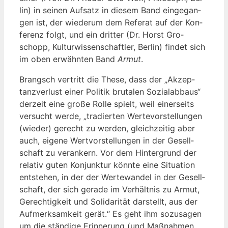
lin) in sei­nen Auf­satz in die­sem Band ein­ge­gan­
gen ist, der wie­der­um dem Refe­rat auf der Kon­
fe­renz folgt, und ein drit­ter (Dr. Horst Gro­
schopp, Kul­tur­wis­sen­schaft­ler, Ber­lin) fin­det sich
im oben erwähn­ten Band
Armut
.
Brangsch ver­tritt die The­se, dass der „Akzep­
tanz­ver­lust einer Poli­tik bru­ta­len Sozi­al­ab­baus“
der­zeit eine gro­ße Rol­le spielt, weil einer­seits
ver­sucht wer­de, „tra­dier­ten Wer­te­vor­stel­lun­gen
(wie­der) gerecht zu wer­den, gleich­zei­tig aber
auch, eige­ne Wert­vor­stel­lun­gen in der Gesell­
schaft zu ver­an­kern. Vor dem Hin­ter­grund der
rela­tiv guten Kon­junk­tur könn­te eine Situa­ti­on
ent­ste­hen, in der der Wer­te­wan­del in der Gesell­
schaft, der sich gera­de im Ver­hält­nis zu Armut,
Gerech­tig­keit und Soli­da­ri­tät dar­stellt, aus der
Auf­merk­sam­keit gerät.“ Es geht ihm sozu­sa­gen
um die stän­di­ge Erin­ne­rung (und Maß­nah­men