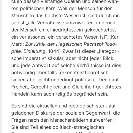
cken des­sen viel­fäl­ti­ge Quel­len und sei­nen wah­
ren poli­ti­schen Kern: Weil der Mensch für den
Men­schen das höchs­te Wesen ist, sind durch ihn
selbst „alle Ver­hält­nis­se umzu­wer­fen, in denen
der Mensch ein ernied­rig­tes, ein geknech­te­tes,
ein ver­las­se­nes, ein ver­äch­te­tes Wesen ist“. (Karl
Marx:
Zur Kri­tik der Hegel­schen Rechts­phi­lo­so­
phie,
Ein­lei­tung
, 1844) Zwar ist die­ser „kate­go­ri­
sche Impe­ra­tiv“ säku­lar, aber nicht jeder Blick
und jede Ant­wort auf sol­che Ver­hält­nis­se ist dies
not­wen­dig eben­falls (erkennt­nis­theo­re­tisch
sicher, aber nicht unbe­dingt poli­tisch). Denn auf
Frei­heit, Gerech­tig­keit und Gleich­heit gerich­te­tes
Han­deln kann auch reli­gi­ös begrün­det sein.
Es sind die aktu­el­len und ideo­lo­gisch stark auf­
ge­la­de­nen Dis­kur­se der sozia­len Gegen­wart, die
Fra­gen nach den Men­schen­bil­dern auf­wer­fen.
Sie sind Teil eines poli­tisch-stra­te­gi­schen