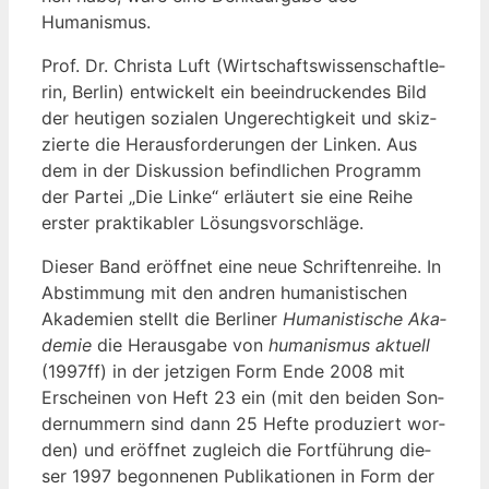
Humanismus.
Prof. Dr. Chris­ta Luft (Wirt­schafts­wis­sen­schaft­le­
rin, Ber­lin) ent­wi­ckelt ein beein­dru­cken­des Bild
der heu­ti­gen sozia­len Unge­rech­tig­keit und skiz­
zier­te die Her­aus­for­de­run­gen der Lin­ken. Aus
dem in der Dis­kus­si­on befind­li­chen Pro­gramm
der Par­tei „Die Lin­ke“ erläu­tert sie eine Rei­he
ers­ter prak­ti­ka­bler Lösungsvorschläge.
Die­ser Band eröff­net eine neue Schrif­ten­rei­he. In
Abstim­mung mit den and­ren huma­nis­ti­schen
Aka­de­mien stellt die Ber­li­ner
Huma­nis­ti­sche Aka­
de­mie
die Her­aus­ga­be von
huma­nis­mus aktu­ell
(1997ff) in der jet­zi­gen Form Ende 2008 mit
Erschei­nen von Heft 23 ein (mit den bei­den Son­
der­num­mern sind dann 25 Hef­te pro­du­ziert wor­
den) und eröff­net zugleich die Fort­füh­rung die­
ser 1997 begon­ne­nen Publi­ka­tio­nen in Form der