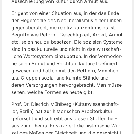
Aus­schlie­ßung von Kul­tur durch Armut aus.
Er geht von einer Situa­ti­on aus, in der das Ende
der Hege­mo­nie des Neo­li­be­ra­lis­mus einer Lin­ken
gegen­über­steht, die rela­tiv kon­zep­ti­ons­los ist.
Begrif­fe wie Reform, Gerech­tig­keit, Arbeit, Armut
etc. sei­en neu zu beset­zen. Die sozia­len Sys­te­me
sind in das kul­tu­rel­le und nicht in das wirt­schaft­
li­che Wer­te­sys­tem ein­zu­bet­ten. In der Vor­mo­der­
ne sei­en Armut und Reich­tum kul­tu­rell defi­niert
gewe­sen und hät­ten mit den Bett­lern, Mön­chen
u.a. Grup­pen sozi­al aner­kann­te Stän­de und
deren Ver­sor­gun­gen her­vor­ge­bracht. Man müs­se
sehen, wel­che For­men es heu­te gibt.
Prof. Dr. Diet­rich Mühl­berg (Kul­tur­wis­sen­schaft­
ler, Ber­lin) hat zur his­to­ri­schen Arbei­ter­kul­tur
geforscht und schreibt aus die­sen Stof­fen her­
aus zum The­ma. Er skiz­ziert die his­to­ri­sche Wur­
zel des Maßes der Gleich­heit und die geschicht­li­