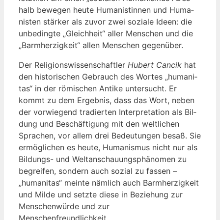
halb bewe­gen heu­te Huma­nis­tin­nen und Huma­
nis­ten stär­ker als zuvor zwei sozia­le Ideen: die
unbe­ding­te „Gleich­heit“ aller Men­schen und die
„Barm­her­zig­keit“ allen Men­schen gegenüber.
Der Reli­gi­ons­wis­sen­schaft­ler
Hubert Can­cik
hat
den his­to­ri­schen Gebrauch des Wor­tes „huma­ni­
tas“ in der römi­schen Anti­ke unter­sucht. Er
kommt zu dem Ergeb­nis, dass das Wort, neben
der vor­wie­gend tra­dier­ten Inter­pre­ta­ti­on als Bil­
dung und Beschäf­ti­gung mit den welt­li­chen
Spra­chen, vor allem drei Bedeu­tun­gen besaß. Sie
ermög­li­chen es heu­te, Huma­nis­mus nicht nur als
Bil­dungs- und Welt­an­schau­ungs­phä­no­men zu
begrei­fen, son­dern auch sozi­al zu fas­sen –
„huma­ni­tas“ mein­te näm­lich auch Barm­her­zig­keit
und Mil­de und setz­te die­se in Bezie­hung zur
Men­schen­wür­de und zur
Menschenfreundlichkeit.