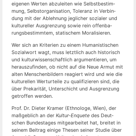
eige­nen Wer­ten abzu­lei­ten wie Selbst­be­stim­
mung, Selbst­or­ga­ni­sa­ti­on, Tole­ranz in Ver­bin­
dung mit der Ableh­nung jeg­li­cher sozia­ler und
kul­tu­rel­ler Aus­gren­zung sowie rein offen­ba­
rungs­be­stimm­tem, sta­ti­schem Moralisieren.
Wer sich an Kri­te­ri­en zu einem Huma­nis­ti­schen
Sozi­al­wort wagt, muss letzt­lich auch his­to­risch
und kul­tur­wis­sen­schaft­lich argu­men­tie­ren, um
her­aus­zu­fin­den, ob nicht auf die Neue Armut mit
alten Men­schen­bil­dern reagiert wird und wie die
kul­tu­rel­len Wert­ur­tei­le zu qua­li­fi­zie­ren sind, die
über Pre­ka­ri­tät, Unter­schicht und Aus­gren­zung
getrof­fen werden.
Prof. Dr. Die­ter Kra­mer (Eth­no­lo­ge, Wien), der
maß­geb­lich an der
Kul­tur-Enquete
des Deut­
schen Bun­des­ta­ges mit­ge­ar­bei­tet hat, brei­tet in
sei­nem Bei­trag eini­ge The­sen sei­ner Stu­die über