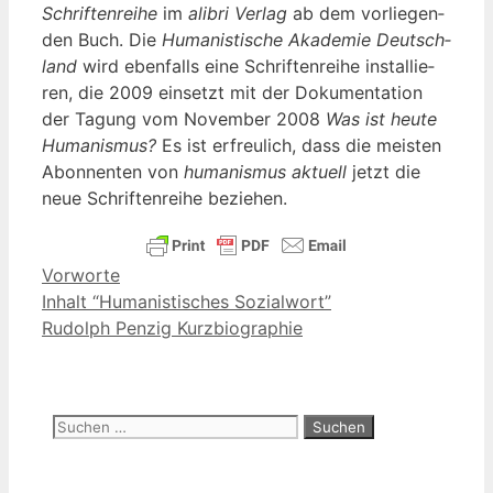
Schrif­ten­rei­he
im
ali­bri Ver­lag
ab dem vor­lie­gen­
den Buch. Die
Huma­nis­ti­sche Aka­de­mie Deutsch­
land
wird eben­falls eine Schrif­ten­rei­he instal­lie­
ren, die 2009 ein­setzt mit der Doku­men­ta­ti­on
der Tagung vom Novem­ber 2008
Was ist heu­te
Huma­nis­mus?
Es ist erfreu­lich, dass die meis­ten
Abon­nen­ten von
huma­nis­mus aktu­ell
jetzt die
neue Schrif­ten­rei­he beziehen.
Kategorien
Vorworte
Inhalt “Humanistisches Sozialwort”
Rudolph Penzig Kurzbiographie
Suchen
nach: