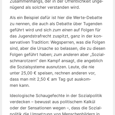
Zusam­men­hangs, der in der Öffent­lich­keit unge­
nü­gend als sol­cher ver­stan­den wird.
Als ein Bei­spiel dafür ist hier die Wer­te-Debat­te
zu nen­nen, die auch als Debat­te über Tugen­den
geführt wird und sich
zum einen
auf Fol­gen für
das Jugend­straf­recht zuspitzt, ganz in der kon­
ser­va­ti­ven Tra­di­ti­on: Weg­sper­ren, was die Fol­gen
sind, aber die Ursa­che so belas­sen, die zu die­sen
Fol­gen geführt haben;
zum ande­ren
aber „Sozi­al­
schma­rot­zern“ den Kampf ansagt, die angeb­lich
die Sozi­al­sys­te­me aus­nut­zen. Leu­te, die nie
unter 25,00 € spei­sen, rech­nen ande­ren vor,
dass man mit 2,50 € am Tag gut aus­kom­
men kann.
Ideo­lo­gi­sche Schau­ge­fech­te in der Sozi­al­po­li­tik
ver­de­cken – bewusst aus poli­ti­schem Kal­kül
oder der Sen­sa­tio­nen wegen –, dass die Sozi­al­
po­li­tik die Umset­zung von Men­schen­bil­dern in