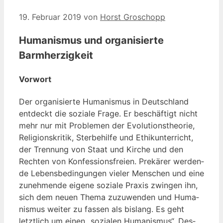
19. Februar 2019
von
Horst Groschopp
Humanismus und organisierte
Barmherzigkeit
Vorwort
Der orga­ni­sier­te Huma­nis­mus in Deutsch­land
ent­deckt die sozia­le Fra­ge. Er beschäf­tigt nicht
mehr nur mit Pro­ble­men der Evo­lu­ti­ons­theo­rie,
Reli­gi­ons­kri­tik, Ster­be­hil­fe und Ethik­un­ter­richt,
der Tren­nung von Staat und Kir­che und den
Rech­ten von Kon­fes­si­ons­frei­en. Pre­kä­rer wer­den­
de Lebens­be­din­gun­gen vie­ler Men­schen und eine
zuneh­men­de eige­ne sozia­le Pra­xis zwin­gen ihn,
sich dem neu­en The­ma zuzu­wen­den und Huma­
nis­mus wei­ter zu fas­sen als bis­lang. Es geht
letzt­lich um einen „sozia­len Huma­nis­mus“. Des­