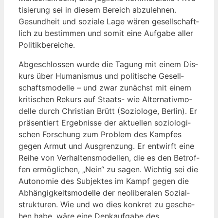
ti­sie­rung sei in die­sem Bereich abzu­leh­nen.
Gesund­heit und sozia­le Lage wären gesell­schaft­
lich zu bestim­men und somit eine Auf­ga­be aller
Politikbereiche.
Abge­schlos­sen wur­de die Tagung mit einem Dis­
kurs über Huma­nis­mus und poli­ti­sche Gesell­
schafts­mo­del­le – und zwar zunächst mit einem
kri­ti­schen Rekurs auf Staats- wie Alter­na­tiv­mo­
del­le durch Chris­ti­an Brütt (Sozio­lo­ge, Ber­lin). Er
prä­sen­tiert Ergeb­nis­se der aktu­el­len sozio­lo­gi­
schen For­schung zum Pro­blem des Kamp­fes
gegen Armut und Aus­gren­zung. Er ent­wirft eine
Rei­he von Ver­hal­tens­mo­del­len, die es den Betrof­
fen ermög­li­chen, „Nein“ zu sagen. Wich­tig sei die
Auto­no­mie des Sub­jek­tes im Kampf gegen die
Abhän­gig­keits­mo­del­le der neo­li­be­ra­len Sozi­al­
struk­tu­ren. Wie und wo dies kon­kret zu gesche­
hen habe, wäre eine Denk­auf­ga­be des