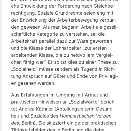
che Ent­wick­lung der For­de­rung nach Gleich­be­
rech­ti­gung. Sozia­le Grund­rech­te sei­en eng mit
der Ent­wick­lung der Arbei­ter­be­we­gung ver­bun­
den gewe­sen. Als man begann, Arbeit als gesell­
schaft­li­che Kate­go­rie zu ver­ste­hen, sei die
Arbeits­kraft par­al­lel dazu zur Ware gewor­den
und die Klas­se der Lohn­ar­bei­ter „zur ers­ten
arbei­ten­den Klas­se, die zu neid­vol­lem Ver­glei­
chen fähig war“. Er spitzt dies zu einer The­se zu:
„Sozi­al­neid“ müs­se seit­dem als Tugend in Rich­
tung Anspruch auf Güter und Ende von Pri­vi­le­gi­
en gese­hen werden.
Aus Erfah­run­gen im Umgang mit Armut und
prak­ti­schen Hin­wei­sen an „Sozi­al­wor­te“ berich­
tet Andrea Käth­ner (Abtei­lungs­lei­te­rin Gesund­
heit und Sozia­les des
Huma­nis­ti­schen Ver­ban­
des
, Ber­lin). Sie skiz­ziert eini­ge der prak­ti­schen
Tätig­keits­fel­der des in Ber­lin und die dabei