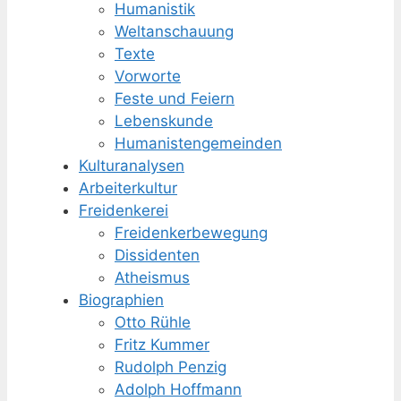
Humanistik
Weltanschauung
Texte
Vorworte
Feste und Feiern
Lebenskunde
Humanisten­gemeinden
Kulturanalysen
Arbeiterkultur
Freidenkerei
Freidenker­bewegung
Dissidenten
Atheismus
Biographien
Otto Rühle
Fritz Kummer
Rudolph Penzig
Adolph Hoffmann