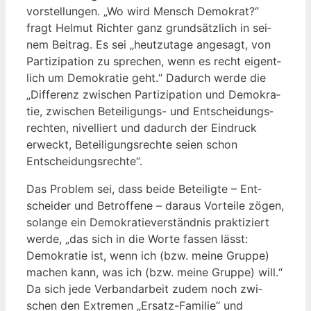
vor­stel­lun­gen. „Wo wird Mensch Demo­krat?“
fragt Hel­mut Rich­ter ganz grund­sätz­lich in sei­
nem Bei­trag. Es sei „heut­zu­ta­ge ange­sagt, von
Par­ti­zi­pa­ti­on zu spre­chen, wenn es recht eigent­
lich um Demo­kra­tie geht.“ Dadurch wer­de die
„Dif­fe­renz zwi­schen Par­ti­zi­pa­ti­on und Demo­kra­
tie, zwi­schen Betei­li­gungs- und Ent­schei­dungs­
rech­ten, nivel­liert und dadurch der Ein­druck
erweckt, Betei­li­gungs­rech­te sei­en schon
Entscheidungsrechte“.
Das Pro­blem sei, dass bei­de Betei­lig­te – Ent­
schei­der und Betrof­fe­ne – dar­aus Vor­tei­le zögen,
solan­ge ein Demo­kra­tie­ver­ständ­nis prak­ti­ziert
wer­de, „das sich in die Wor­te fas­sen lässt:
Demo­kra­tie ist, wenn ich (bzw. mei­ne Grup­pe)
machen kann, was ich (bzw. mei­ne Grup­pe) will.“
Da sich jede Ver­band­ar­beit zudem noch zwi­
schen den Extre­men „Ersatz-Fami­lie“ und