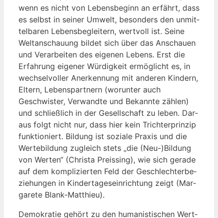
wenn es nicht von Lebens­be­ginn an erfährt, dass
es selbst in sei­ner Umwelt, beson­ders den unmit­
tel­ba­ren Lebens­be­glei­tern, wert­voll ist. Sei­ne
Welt­an­schau­ung bil­det sich über das Anschau­en
und Ver­ar­bei­ten des eige­nen Lebens. Erst die
Erfah­rung eige­ner Wür­dig­keit ermög­licht es, in
wech­sel­vol­ler Aner­ken­nung mit ande­ren Kin­dern,
Eltern, Lebens­part­nern (wor­un­ter auch
Geschwis­ter, Ver­wand­te und Bekann­te zäh­len)
und schließ­lich in der Gesell­schaft zu leben. Dar­
aus folgt nicht nur, dass hier kein Trich­ter­prin­zip
funk­tio­niert. Bil­dung ist sozia­le Pra­xis und die
Wer­te­bil­dung zugleich stets „die (Neu-)Bildung
von Wer­ten“ (Chris­ta Preis­sing), wie sich gera­de
auf dem kom­pli­zier­ten Feld der Geschlech­ter­be­
zie­hun­gen in Kin­der­ta­ges­ein­rich­tung zeigt (Mar­
ga­re­te Blank-Matthieu).
Demo­kra­tie gehört zu den huma­nis­ti­schen Wert­