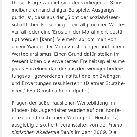
Die­ser Fra­ge wid­met sich der vor­lie­gen­de Sam­
mel­band anhand eini­ger Bei­spie­le. Aus­gangs­
punkt ist, dass aus der
„
Sicht der sozi­al­wis­sen­
schaft­li­chen For­schung … ein all­ge­mei­ner ‘Wer­te­
ver­fall’ oder eine ’Ero­si­on’ der Moral nicht bestä­
tigt wer­den [kann]. Viel­mehr spricht man von
einem Wan­del der Moral­vor­stel­lun­gen und einem
Wer­te­plu­ra­lis­mus. Einen Grund dafür stel­len im
Wesent­li­chen die erwei­ter­ten Frei­heits­spiel­räu­me
jedes Ein­zel­nen dar, die aus den weni­ger bedeu­
tungs­voll gewor­de­nen insti­tu­tio­nel­len Zwän­gen
und Erwar­tun­gen resul­tier­ten.“ (Diet­mar Sturz­be­
cher / Eva Chris­ti­na Schmidpeter)
Fra­gen der außer­häus­li­chen Wer­te­bil­dung im
Kin­des- bis Jugend­al­ter wur­den auf drei Kon­fe­
ren­zen und nach einem Vor­trag (Jo Rei­chertz)
aus­gie­big dis­ku­tiert, ver­an­stal­tet von der
Huma­
nis­ti­schen Aka­de­mie Ber­lin
im Jahr 2009. Die