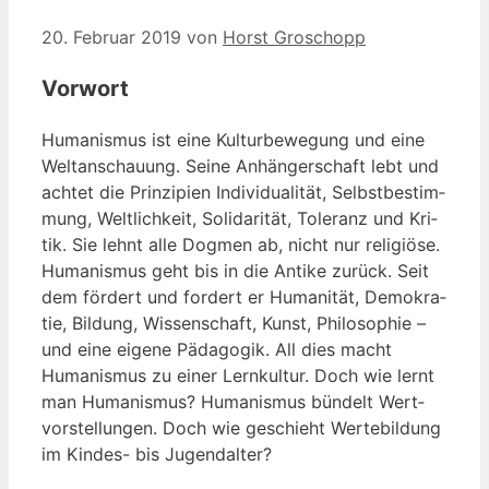
20. Februar 2019
von
Horst Groschopp
Vorwort
Huma­nis­mus ist eine Kul­tur­be­we­gung und eine
Welt­an­schau­ung. Sei­ne Anhän­ger­schaft lebt und
ach­tet die Prin­zi­pi­en Indi­vi­dua­li­tät, Selbst­be­stim­
mung, Welt­lich­keit, Soli­da­ri­tät, Tole­ranz und Kri­
tik. Sie lehnt alle Dog­men ab, nicht nur reli­giö­se.
Huma­nis­mus geht bis in die Anti­ke zurück. Seit
dem för­dert und for­dert er Huma­ni­tät, Demo­kra­
tie, Bil­dung, Wis­sen­schaft, Kunst, Phi­lo­so­phie –
und eine eige­ne Päd­ago­gik. All dies macht
Huma­nis­mus zu einer Lern­kul­tur. Doch wie lernt
man Huma­nis­mus? Huma­nis­mus bün­delt Wert­
vor­stel­lun­gen. Doch wie geschieht Wer­te­bil­dung
im Kin­des- bis Jugendalter?