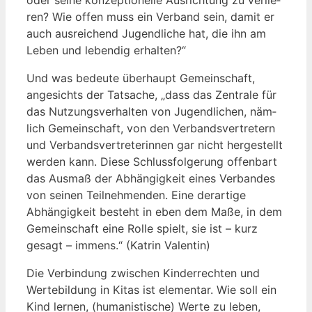
ren? Wie offen muss ein Ver­band sein, damit er
auch aus­rei­chend Jugend­li­che hat, die ihn am
Leben und leben­dig erhalten?“
Und was bedeu­te über­haupt Gemein­schaft,
ange­sichts der Tat­sa­che, „dass das Zen­tra­le für
das Nut­zungs­ver­hal­ten von Jugend­li­chen, näm­
lich Gemein­schaft, von den Ver­bands­ver­tre­tern
und Ver­bands­ver­tre­te­rin­nen gar nicht her­ge­stellt
wer­den kann. Die­se Schluss­fol­ge­rung offen­bart
das Aus­maß der Abhän­gig­keit eines Ver­ban­des
von sei­nen Teil­neh­men­den. Eine der­ar­ti­ge
Abhän­gig­keit besteht in eben dem Maße, in dem
Gemein­schaft eine Rol­le spielt, sie ist – kurz
gesagt – immens.“ (Kat­rin Valentin)
Die Ver­bin­dung zwi­schen Kin­der­rech­ten und
Wer­te­bil­dung in Kitas ist ele­men­tar. Wie soll ein
Kind ler­nen, (huma­nis­ti­sche) Wer­te zu leben,