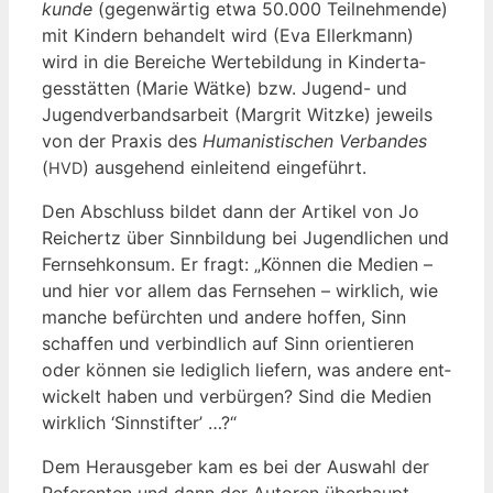
kun­de
(gegen­wär­tig etwa 50.000 Teil­neh­men­de)
mit Kin­dern behan­delt wird (Eva Ellerk­mann)
wird in die Berei­che Wer­te­bil­dung in Kin­der­ta­
ges­stät­ten (Marie Wät­ke) bzw. Jugend- und
Jugend­ver­bands­ar­beit (Mar­grit Witz­ke) jeweils
von der Pra­xis des
Huma­nis­ti­schen Ver­ban­des
(
) aus­ge­hend ein­lei­tend eingeführt.
HVD
Den Abschluss bil­det dann der Arti­kel von Jo
Rei­chertz über Sinn­bil­dung bei Jugend­li­chen und
Fern­seh­kon­sum. Er fragt: „Kön­nen die Medi­en –
und hier vor allem das Fern­se­hen – wirk­lich, wie
man­che befürch­ten und ande­re hof­fen, Sinn
schaf­fen und ver­bind­lich auf Sinn ori­en­tie­ren
oder kön­nen sie ledig­lich lie­fern, was ande­re ent­
wi­ckelt haben und ver­bür­gen? Sind die Medi­en
wirk­lich ‘Sinn­stif­ter’ …?“
Dem Her­aus­ge­ber kam es bei der Aus­wahl der
Refe­ren­ten und dann der Autoren über­haupt