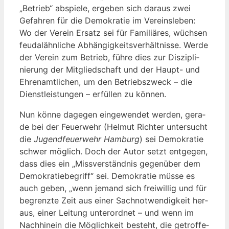
„Betrieb“ abspie­le, erge­ben sich dar­aus zwei
Gefah­ren für die Demo­kra­tie im Ver­eins­le­ben:
Wo der Ver­ein Ersatz sei für Fami­liä­res, wüch­sen
feu­dal­ähn­li­che Abhän­gig­keits­ver­hält­nis­se. Wer­de
der Ver­ein zum Betrieb, füh­re dies zur Dis­zi­pli­
nie­rung der Mit­glied­schaft und der Haupt- und
Ehren­amt­li­chen, um den Betriebs­zweck – die
Dienst­leis­tun­gen – erfül­len zu können.
Nun kön­ne dage­gen ein­ge­wen­det wer­den, gera­
de bei der Feu­er­wehr (Hel­mut Rich­ter unter­sucht
die
Jugend­feu­er­wehr Ham­burg
) sei Demo­kra­tie
schwer mög­lich. Doch der Autor setzt ent­ge­gen,
dass dies ein „Miss­ver­ständ­nis gegen­über dem
Demo­kra­tie­be­griff“ sei. Demo­kra­tie müs­se es
auch geben, „wenn jemand sich frei­wil­lig und für
begrenz­te Zeit aus einer Sach­not­wen­dig­keit her­
aus, einer Lei­tung unter­ord­net – und wenn im
Nach­hin­ein die Mög­lich­keit besteht, die getrof­fe­