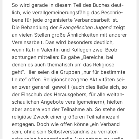
So wird gera­de in die­sem Teil des Buches deut­
lich, wie ver­all­ge­mei­ne­rungs­fä­hig das Beschrie­
be­ne für jede orga­ni­sier­te Ver­bands­ar­beit ist.
Die Behand­lung der
Evan­ge­li­schen Jugend
zeigt
an vie­len Stel­len gro­ße Ähn­lich­kei­ten mit ande­rer
Ver­eins­ar­beit. Das wird beson­ders deut­lich,
wenn Kat­rin Valen­tin und Kol­le­gen zwei Beob­
ach­tun­gen mit­tei­len: Es gäbe „Berei­che, bei
denen es auch the­ma­tisch um das Reli­giö­se
geht“. Hier sei­en die Grup­pen „nur für bestimm­te
Leu­te“ offen. Reli­gi­ons­be­zo­ge­ne Akti­vi­tä­ten sei­
en zwar gene­rell gewollt (auch dies lie­ße sich, so
der Ein­schub des Her­aus­ge­bers, für alle welt­an­
schau­li­chen Ange­bo­te ver­all­ge­mei­nern), hiel­ten
aber ande­re von der Teil­nah­me ab. So ste­he der
reli­giö­se Zweck einer grö­ße­ren Teil­nah­me­zahl
ent­ge­gen. Doch wie offen kön­ne „ein Ver­band
sein, ohne sein Selbst­ver­ständ­nis zu ver­ra­ten
oder sei­ne kon­zep­tio­nel­le Aus­rich­tung zu ver­lie­