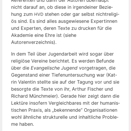
nicht dar­auf an, ob die­se in irgend­ei­ner Bezie­
hung zum
ste­hen oder gar selbst nicht­re­li­gi­
HVD
ös sind. Es sind alles aus­ge­wie­se­ne Exper­tin­nen
und Exper­ten, deren Tex­te zu dru­cken für die
Aka­de­mie eine Ehre ist (sie­he
Autorenverzeichnis).
In dem Teil über Jugend­ar­beit wird sogar über
reli­giö­se Ver­ei­ne berich­tet. Es wer­den Befun­de
über die
Evan­ge­li­sche Jugend
vor­ge­tra­gen, die
Gegen­stand einer Tie­fen­un­ter­su­chung war (Kat­
rin Valen­tin stell­te sie auf der Tagung vor und sie
besorg­te die Tex­te von ihr, Arthur Fischer und
Richard Münchmei­er). Gera­de hier zeigt dann die
Lek­tü­re inso­fern Ver­gleich­ba­res mit der huma­nis­
ti­schen Pra­xis, als „beken­nen­de“ Orga­ni­sa­tio­nen
wohl ähn­li­che struk­tu­rel­le und inhalt­li­che Pro­ble­
me haben.