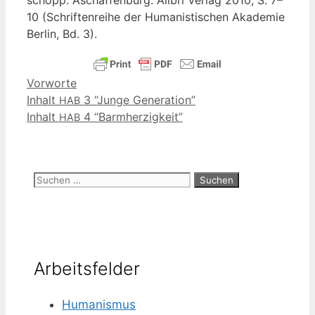
10 (Schrif­ten­rei­he der Huma­nis­ti­schen Aka­de­mie
Ber­lin, Bd. 3).
Kategorien
Vorworte
Inhalt
3 “Junge Generation”
HAB
Inhalt
4 “Barmherzigkeit”
HAB
Suchen
nach:
Arbeitsfelder
Humanismus