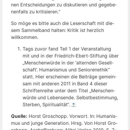
nen Ent­schei­dun­gen zu dis­ku­tie­ren und gege­be­
nen­falls zu kritisieren.“
So möge es bit­te auch die Leser­schaft mit die­
sem Sam­mel­band hal­ten: Kri­tik ist herz­lich
willkommen.
Tags zuvor fand Teil 1 der Ver­an­stal­tung
mit und in der Fried­rich-Ebert-Stif­tung über
„Men­schen­wür­de in der ‘altern­den Gesell­
schaft’. Huma­nis­mus und Senio­ren­ethik“
statt. Hier erschei­nen die Bei­trä­ge gemein­
sam mit ande­ren 2011 in Band 4 die­ser
Schrif­ten­rei­he unter dem Titel „Men­schen­
wür­de und Lebens­en­de. Selbst­be­stim­mung,
Ster­ben, Spi­ri­tua­li­tät“.
↑
Quel­le:
Horst Gro­schopp. Vor­wort. In: Huma­nis­
mus und jun­ge Gene­ra­ti­on. Hrsg. Von Horst Gro­
schopp. Aschaf­fen­burg: Ali­bri Ver­lag 2010, S. 7–