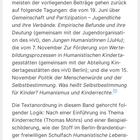
meis­ten der vor­lie­gen­den Bei­trä­ge gehen zurück
auf fol­gen­de Tagun­gen: die vom 19. Juni über
Gemein­schaft und Par­ti­zi­pa­ti­on – Jugend­li­che
und ihre Ver­bän­de. Empi­ri­sche Befun­de und ihre
Deu­tung
(gemein­sam mit der Jugend­or­ga­ni­sa­ti­
on des
, den
Jun­gen Huma­nis­tIn­nen (JuHu)
;
HVD
die vom 7. Novem­ber
Zur För­de­rung von Wer­te­
bil­dungs­pro­zes­sen in Huma­nis­ti­schen Kin­der­ta­
ges­stät­ten
(gemein­sam mit der Abtei­lung Kin­
der­ta­ges­stät­ten des
Ber­lin); und die vom 15.
HVD
Novem­ber
Poli­tik der Men­schen­wür­de und der
Selbst­be­stim­mung. Was heißt Selbst­be­stim­mung
[1]
für Kin­der? Huma­nis­mus und Kin­der­rech­te.
Die Text­an­ord­nung in die­sem Band gehorcht fol­
gen­der Logik: Nach einer Ein­füh­rung ins The­ma
Kin­der­rech­te (Tho­mas Mohrs) und einer Bei­spiel­
schil­de­rung, wie der Stoff im Ber­lin-Bran­den­bur­
ger frei­wil­li­gen Schul­fach
Huma­nis­ti­sche Lebens­