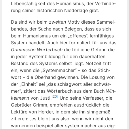
Lebens­fä­hig­keit des Huma­nis­mus, der Ver­hin­de­
rung sei­ner his­to­ri­schen Nie­der­la­ge gibt.
Da sind wir beim
zwei­ten
Motiv die­ses Sam­mel­
ban­des, der Suche nach Bele­gen, dass es sich
beim Huma­nis­mus um ein „offe­nes“, lern­fä­hi­ges
Sys­tem han­delt. Auch hier for­mu­liert für uns das
Grimm­sche Wör­ter­buch
die töd­li­che Gefahr, die
in jeder Sys­tem­bil­dung für den dau­er­haf­ten
Bestand des Sys­tems selbst liegt. Not­zeit tritt
ein, wenn die „Sys­tem­ma­cher“ – so das Stich­
wort – die Ober­hand gewin­nen. Die Losung von
der „Ein­heit“ sei „das schlag­wort aller schwär­
mer“, zitiert das Wör­ter­buch aus dem Buch
Win­
[20]
kel­mann
von Jus­ti.
Und sei­ne Ver­fas­ser, die
Gebrü­der Grimm, emp­feh­len aus­drück­lich die
Lek­tü­re von Her­der, in dem sie ihn sinn­ge­mäß
zitie­ren: „es bleibt uns also, wenn wir nicht dem
war­nen­den bei­spiel aller sys­tem­ma­cher aus eig­