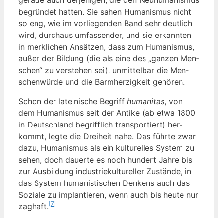
begrün­det hat­ten. Sie sahen Huma­nis­mus nicht
so eng, wie im vor­lie­gen­den Band sehr deut­lich
wird, durch­aus umfas­sen­der, und sie erkann­ten
in merk­li­chen Ansät­zen, dass zum Huma­nis­mus,
außer der Bil­dung (die als eine des „gan­zen Men­
schen“ zu ver­ste­hen sei), unmit­tel­bar die Men­
schen­wür­de und die Barm­her­zig­keit gehören.
Schon der latei­ni­sche Begriff
huma­ni­tas
, von
dem Huma­nis­mus seit der Anti­ke (ab etwa 1800
in Deutsch­land begriff­lich trans­por­tiert) her­
kommt, leg­te die Drei­heit nahe. Das führ­te zwar
dazu, Huma­nis­mus als ein kul­tu­rel­les Sys­tem zu
sehen, doch dau­er­te es noch hun­dert Jah­re bis
zur Aus­bil­dung indus­trie­kul­tu­rel­ler Zustän­de, in
das Sys­tem huma­nis­ti­schen Den­kens auch das
Sozia­le zu implan­tie­ren, wenn auch bis heu­te nur
[7]
zag­haft.