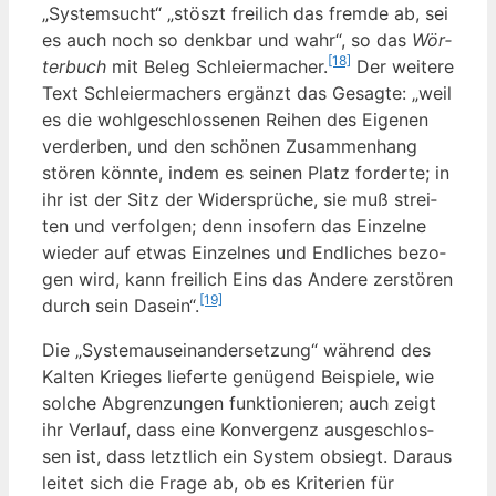
„Sys­tem­sucht“ „stöszt frei­lich das frem­de ab, sei
es auch noch so denk­bar und wahr“, so das
Wör­
[18]
ter­buch
mit Beleg Schlei­er­ma­cher.
Der wei­te­re
Text Schlei­er­ma­chers ergänzt das Gesag­te: „weil
es die wohl­ge­schlos­se­nen Rei­hen des Eige­nen
ver­der­ben, und den schö­nen Zusam­men­hang
stö­ren könn­te, indem es sei­nen Platz for­der­te; in
ihr ist der Sitz der Wider­sprü­che, sie muß strei­
ten und ver­fol­gen; denn inso­fern das Ein­zel­ne
wie­der auf etwas Ein­zel­nes und End­li­ches bezo­
gen wird, kann frei­lich Eins das Ande­re zer­stö­ren
[19]
durch sein Dasein“.
Die „Sys­tem­aus­ein­an­der­set­zung“ wäh­rend des
Kal­ten Krie­ges lie­fer­te genü­gend Bei­spie­le, wie
sol­che Abgren­zun­gen funk­tio­nie­ren; auch zeigt
ihr Ver­lauf, dass eine Kon­ver­genz aus­ge­schlos­
sen ist, dass letzt­lich ein Sys­tem obsiegt. Dar­aus
lei­tet sich die Fra­ge ab, ob es Kri­te­ri­en für