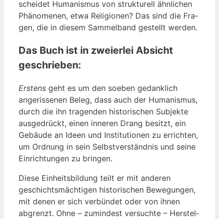
schei­det Huma­nis­mus von struk­tu­rell ähn­li­chen
Phä­no­me­nen, etwa Reli­gio­nen? Das sind die Fra­
gen, die in die­sem Sam­mel­band gestellt werden.
Das Buch ist in zweierlei Absicht
geschrieben:
Ers­tens
geht es um den soeben gedank­lich
ange­ris­se­nen Beleg, dass auch der Huma­nis­mus,
durch die ihn tra­gen­den his­to­ri­schen Sub­jek­te
aus­ge­drückt, einen inne­ren Drang besitzt, ein
Gebäu­de an Ideen und Insti­tu­tio­nen zu errich­ten,
um Ord­nung in sein Selbst­ver­ständ­nis und sei­ne
Ein­rich­tun­gen zu bringen.
Die­se Ein­heits­bil­dung teilt er mit ande­ren
geschichts­mäch­ti­gen his­to­ri­schen Bewe­gun­gen,
mit denen er sich ver­bün­det oder von ihnen
abgrenzt. Ohne – zumin­dest ver­such­te – Her­stel­