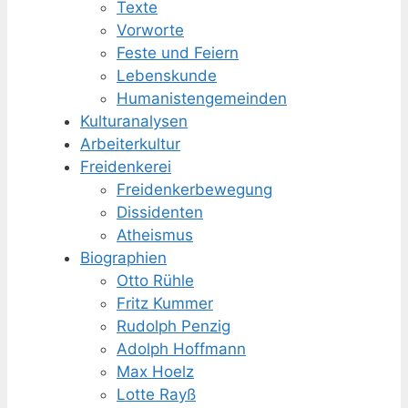
Texte
Vorworte
Feste und Feiern
Lebenskunde
Humanisten­gemeinden
Kulturanalysen
Arbeiterkultur
Freidenkerei
Freidenker­bewegung
Dissidenten
Atheismus
Biographien
Otto Rühle
Fritz Kummer
Rudolph Penzig
Adolph Hoffmann
Max Hoelz
Lotte Rayß