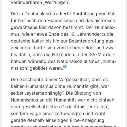
ver­än­der­ba­ren „Wer­tun­gen“.
Die in Deutsch­land tra­dier­te Eng­füh­rung von Kul­
tur hat auch den Huma­nis­mus und das his­to­risch
gewach­se­ne Bild davon bestimmt. Der Huma­nis­
mus, wie er etwa Ende des 19. Jahr­hun­derts die
deut­sche Kul­tur bis hin zur Beam­ten­prü­fung aus­
zeich­ne­te, hat­te sich vom Leben gelöst und zwar
bis dahin, dass die Füh­ren­den in den SS-Mör­der­
ban­den wäh­rend des Natio­nal­so­zia­lis­mus „huma­
[6]
nis­tisch“ gebil­det waren.
Die Geschich­te die­ser Ver­ges­sen­heit, dass es
kei­nen Huma­nis­mus ohne Huma­ni­tät gibt, war
selbst „sys­tem­ab­hän­gig“. Die Bin­dung von
Huma­nis­mus an die Huma­ni­tät war nicht ein­fach
dem gesell­schaft­li­chen Gedächt­nis „ent­fal­len“,
son­dern Fol­ge einer zeit­be­ding­ten und wohl
gera­de des­halb ein­sei­ti­gen Erbe-Aneig­nung
gera­de auch der­je­ni­gen, die den Neu­hu­ma­nis­mus