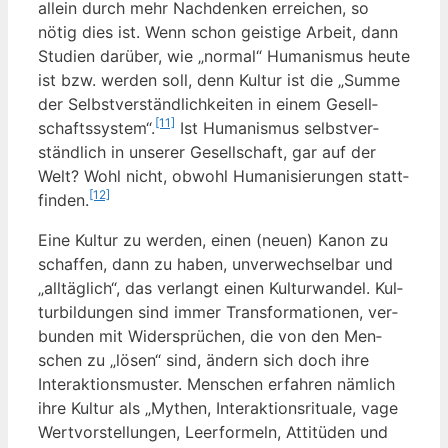
allein durch mehr Nach­den­ken errei­chen, so
nötig dies ist. Wenn schon geis­ti­ge Arbeit, dann
Stu­di­en dar­über, wie „nor­mal“ Huma­nis­mus heu­te
ist bzw. wer­den soll, denn Kul­tur ist die „Sum­me
der Selbst­ver­ständ­lich­kei­ten in einem Gesell­
[11]
schafts­sys­tem“.
Ist Huma­nis­mus selbst­ver­
ständ­lich in unse­rer Gesell­schaft, gar auf der
Welt? Wohl nicht, obwohl Huma­ni­sie­run­gen statt­
[12]
fin­den.
Eine Kul­tur zu wer­den, einen (neu­en) Kanon zu
schaf­fen, dann zu haben, unver­wech­sel­bar und
„all­täg­lich“, das ver­langt einen Kul­tur­wan­del. Kul­
tur­bil­dun­gen sind immer Trans­for­ma­tio­nen, ver­
bun­den mit Wider­sprü­chen, die von den Men­
schen zu „lösen“ sind, ändern sich doch ihre
Inter­ak­ti­ons­mus­ter. Men­schen erfah­ren näm­lich
ihre Kul­tur als „Mythen, Inter­ak­ti­ons­ri­tua­le, vage
Wert­vor­stel­lun­gen, Leer­for­meln, Atti­tü­den und