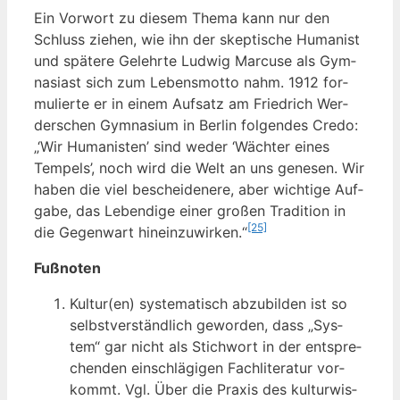
Ein Vor­wort zu die­sem The­ma kann nur den
Schluss zie­hen, wie ihn der skep­ti­sche Huma­nist
und spä­te­re Gelehr­te Lud­wig Mar­cu­se als Gym­
na­si­ast sich zum Lebens­mot­to nahm. 1912 for­
mu­lier­te er in einem Auf­satz am Fried­rich Wer­
der­schen Gym­na­si­um in Ber­lin fol­gen­des Cre­do:
„‘Wir Huma­nis­ten’ sind weder ‘Wäch­ter eines
Tem­pels’, noch wird die Welt an uns gene­sen. Wir
haben die viel beschei­de­ne­re, aber wich­ti­ge Auf­
ga­be, das Leben­di­ge einer gro­ßen Tra­di­ti­on in
[25]
die Gegen­wart hin­ein­zu­wir­ken.“
Fuß­no­ten
Kultur(en) sys­te­ma­tisch abzu­bil­den ist so
selbst­ver­ständ­lich gewor­den, dass „Sys­
tem“ gar nicht als Stich­wort in der ent­spre­
chen­den ein­schlä­gi­gen Fach­li­te­ra­tur vor­
kommt. Vgl. Über die Pra­xis des kul­tur­wis­