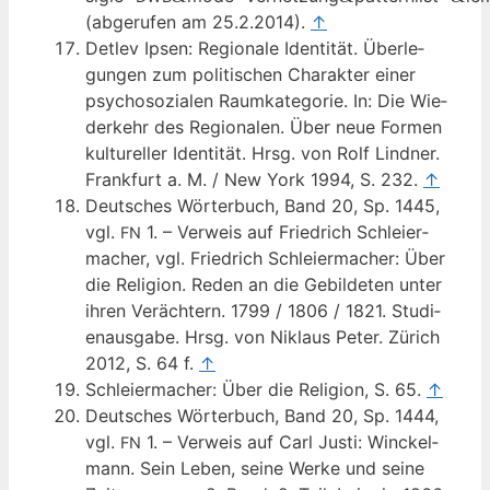
(abge­ru­fen am 25.2.2014).
↑
Det­lev Ipsen: Regio­na­le Iden­ti­tät. Über­le­
gun­gen zum poli­ti­schen Cha­rak­ter einer
psy­cho­so­zia­len Raum­ka­te­go­rie. In: Die Wie­
der­kehr des Regio­na­len. Über neue For­men
kul­tu­rel­ler Iden­ti­tät. Hrsg. von Rolf Lind­ner.
Frank­furt a. M. / New York 1994, S. 232.
↑
Deut­sches Wör­ter­buch, Band 20, Sp. 1445,
vgl.
1. – Ver­weis auf Fried­rich Schlei­er­
FN
ma­cher, vgl. Fried­rich Schlei­er­ma­cher: Über
die Reli­gi­on. Reden an die Gebil­de­ten unter
ihren Ver­äch­tern. 1799 / 1806 / 1821. Stu­di­
en­aus­ga­be. Hrsg. von Niklaus Peter. Zürich
2012, S. 64 f.
↑
Schlei­er­ma­cher: Über die Reli­gi­on, S. 65.
↑
Deut­sches Wör­ter­buch, Band 20, Sp. 1444,
vgl.
1. – Ver­weis auf Carl Jus­ti: Win­ckel­
FN
mann. Sein Leben, sei­ne Wer­ke und sei­ne