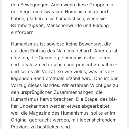
den Bewe­gun­gen. Auch wenn die­se Grup­pen in
der Regel nie etwas von Huma­nis­mus gehört
haben, plä­die­ren sie huma­nis­tisch, wenn sie
Barm­her­zig­keit, Men­schen­wür­de und Bil­dung
einfordern.
Huma­nis­mus ist sowie­so kei­ne Bewe­gung, die
auf dem Ein­trag des Namens beharrt. Aber es ist
nütz­lich, die Genea­lo­gie huma­nis­ti­scher Ideen
und Idea­le zu erfor­schen und prä­sent zu hal­ten –
und sei es als Vor­rat, so wie vie­les, was im vor­
lie­gen­den Band erst­mals erzählt wird. Das ist der
Vor­zug die­ses Ban­des: Wir erfah­ren Wich­ti­ges zu
den ursprüng­li­chen Zusam­men­hän­gen, die
Huma­nis­mus her­vor­brach­ten. Die Sta­pel des bis­
her Unbe­kann­ten wer­den etwas abge­ar­bei­tet,
weil die Maga­zi­ne des Huma­nis­mus, soll­te er im
Ori­gi­nal gebraucht wer­den, mit lebens­hel­fen­dem
Pro­vi­ant zu bestü­cken sind.