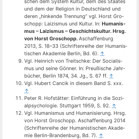
schen dem Sys­tem Kul­tur, dem des Staa­tes
und dem der Reli­gi­on in Deutsch­land und
deren „hin­ken­de Tren­nung“ vgl. Horst Gro­
schopp: Lai­zis­mus und Kul­tur. In:
Huma­nis­
mus – Lai­zis­mus – Geschichts­kul­tur. Hrsg.
von Horst Gro­schopp.
Aschaf­fen­burg
2013, S. 18–33 (Schrif­ten­rei­he der Huma­nis­
ti­schen Aka­de­mie Ber­lin, Bd. 6).
↑
Vgl. Hein­rich von Treit­sch­ke: Der Socia­lis­
mus und sei­ne Gön­ner. In: Preu­ßi­sche Jahr­
bü­cher, Ber­lin 1874, 34. Jg., S. 67 ff.
↑
Vgl. Hubert Can­cik in die­sem Band S. xxx.
↑
Peter R. Hof­stät­ter: Ein­füh­rung in die Sozi­
al­psy­cho­lo­gie. Stutt­gart 1959, S. 92.
↑
Vgl. Huma­nis­mus und Huma­ni­sie­rung. Hrsg.
von Horst Gro­schopp. Aschaf­fen­burg 2014
(Schrif­ten­rei­he der Huma­nis­ti­schen Aka­de­
mie Ber­lin-Bran­den­burg, Bd. 7).
↑