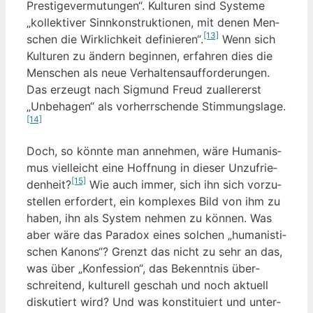
Pres­ti­ge­ver­mu­tun­gen“. Kul­tu­ren sind Sys­te­me
„kol­lek­ti­ver Sinn­kon­struk­tio­nen, mit denen Men­
[13]
schen die Wirk­lich­keit defi­nie­ren“.
Wenn sich
Kul­tu­ren zu ändern begin­nen, erfah­ren dies die
Men­schen als neue Ver­hal­tens­auf­for­de­run­gen.
Das erzeugt nach Sig­mund Freud zual­ler­erst
„Unbe­ha­gen“ als vor­herr­schen­de Stim­mungs­la­ge.
[14]
Doch, so könn­te man anneh­men, wäre Huma­nis­
mus viel­leicht eine Hoff­nung in die­ser Unzu­frie­
[15]
den­heit?
Wie auch immer, sich ihn sich vor­zu­
stel­len erfor­dert, ein kom­ple­xes Bild von ihm zu
haben, ihn als Sys­tem neh­men zu kön­nen. Was
aber wäre das Para­dox eines sol­chen „huma­nis­ti­
schen Kanons“? Grenzt das nicht zu sehr an das,
was über „Kon­fes­si­on“, das Bekennt­nis über­
schrei­tend, kul­tu­rell geschah und noch aktu­ell
dis­ku­tiert wird? Und was kon­sti­tu­iert und unter­