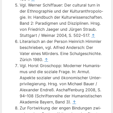
Vgl. Wer­ner Schiff­au­er: Der cul­tu­ral turn in
der Eth­no­gra­phie und der Kul­tur­anthro­po­lo­
gie. In: Hand­buch der Kul­tur­wis­sen­schaf­ten.
Band 2: Para­dig­men und Dis­zi­pli­nen. Hrsg.
von Fried­rich Jae­ger und Jür­gen Straub.
Stutt­gart / Wei­mar 2004, S. 502–517.
↑
Lite­ra­risch an der Per­son Hein­rich Himm­ler
beschrie­ben, vgl. Alfred Andersch: Der
Vater eines Mör­ders. Eine Schul­ge­schich­te.
Zürich 1980.
↑
Vgl. Horst Gro­schopp: Moder­ner Huma­nis­
mus und die sozia­le Fra­ge. In: Armut.
Aspek­te sozia­ler und öko­no­mi­scher Unter­
pri­vi­le­gie­rung. Hrsg. von Micha­el Bau­er /
Alex­an­der End­reß. Aschaf­fen­burg 2008, S.
94–108 (Schrif­ten­rei­he der Huma­nis­ti­schen
Aka­de­mie Bay­ern, Band 3).
↑
Zur Fort­wir­kung der engen Bin­dun­gen zwi­