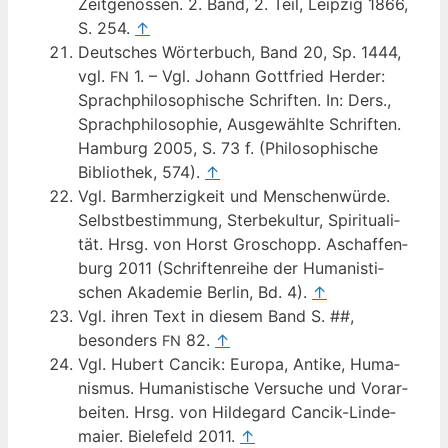
Zeit­ge­nos­sen. 2. Band, 2. Teil, Leip­zig 1866,
S. 254.
↑
Deut­sches Wör­ter­buch, Band 20, Sp. 1444,
vgl.
1. – Vgl. Johann Gott­fried Her­der:
FN
Sprach­phi­lo­so­phi­sche Schrif­ten. In: Ders.,
Sprach­phi­lo­so­phie, Aus­ge­wähl­te Schrif­ten.
Ham­burg 2005, S. 73 f. (Phi­lo­so­phi­sche
Biblio­thek, 574).
↑
Vgl. Barm­her­zig­keit und Men­schen­wür­de.
Selbst­be­stim­mung, Ster­be­kul­tur, Spi­ri­tua­li­
tät. Hrsg. von Horst Gro­schopp. Aschaf­fen­
burg 2011 (Schrif­ten­rei­he der Huma­nis­ti­
schen Aka­de­mie Ber­lin, Bd. 4).
↑
Vgl. ihren Text in die­sem Band S. ##,
beson­ders
82.
↑
FN
Vgl. Hubert Can­cik: Euro­pa, Anti­ke, Huma­
nis­mus. Huma­nis­ti­sche Ver­su­che und Vor­ar­
bei­ten. Hrsg. von Hil­de­gard Can­cik-Lin­de­
mai­er. Bie­le­feld 2011.
↑