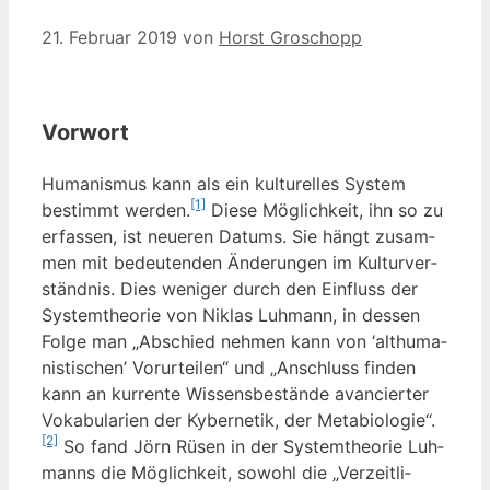
21. Februar 2019
von
Horst Groschopp
Vorwort
Huma­nis­mus kann als ein kul­tu­rel­les Sys­tem
[1]
bestimmt wer­den.
Die­se Mög­lich­keit, ihn so zu
erfas­sen, ist neue­ren Datums. Sie hängt zusam­
men mit bedeu­ten­den Ände­run­gen im Kul­tur­ver­
ständ­nis. Dies weni­ger durch den Ein­fluss der
Sys­tem­theo­rie von Niklas Luh­mann, in des­sen
Fol­ge man „Abschied neh­men kann von ‘alt­hu­ma­
nis­ti­schen’ Vor­ur­tei­len“ und „Anschluss fin­den
kann an kur­ren­te Wis­sens­be­stän­de avan­cier­ter
Voka­bu­la­ri­en der Kyber­ne­tik, der Meta­bio­lo­gie“.
[2]
So fand Jörn Rüsen in der Sys­tem­theo­rie Luh­
manns die Mög­lich­keit, sowohl die „Ver­zeit­li­