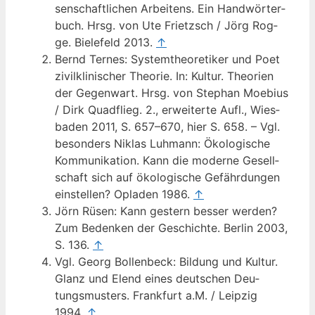
sen­schaft­li­chen Arbei­tens. Ein Hand­wör­ter­
buch. Hrsg. von Ute Frietzsch / Jörg Rog­
ge. Bie­le­feld 2013.
↑
Bernd Ter­nes: Sys­tem­theo­re­ti­ker und Poet
zivil­kli­ni­scher Theo­rie. In: Kul­tur. Theo­rien
der Gegen­wart. Hrsg. von Ste­phan Moe­bi­us
/ Dirk Quad­flieg. 2., erwei­ter­te Aufl., Wies­
ba­den 2011, S. 657–670, hier S. 658. – Vgl.
beson­ders Niklas Luh­mann: Öko­lo­gi­sche
Kom­mu­ni­ka­ti­on. Kann die moder­ne Gesell­
schaft sich auf öko­lo­gi­sche Gefähr­dun­gen
ein­stel­len? Opla­den 1986.
↑
Jörn Rüsen: Kann ges­tern bes­ser wer­den?
Zum Beden­ken der Geschich­te. Ber­lin 2003,
S. 136.
↑
Vgl. Georg Bol­len­beck: Bil­dung und Kul­tur.
Glanz und Elend eines deut­schen Deu­
tungs­mus­ters. Frank­furt a.M. / Leip­zig
1994.
↑