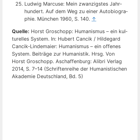
Lud­wig Mar­cu­se: Mein zwan­zigs­tes Jahr­
hun­dert. Auf dem Weg zu einer Auto­bio­gra­
phie. Mün­chen 1960, S. 140.
↑
Quel­le:
Horst Gro­schopp: Huma­nis­mus – ein kul­
tu­rel­les Sys­tem. In: Hubert Can­cik / Hil­de­gard
Can­cik-Lin­de­mai­er: Huma­nis­mus – ein offe­nes
Sys­tem. Bei­trä­ge zur Huma­nis­tik. Hrsg. Von
Horst Gro­schopp. Aschaf­fen­burg: Ali­bri Ver­lag
2014, S. 7–14 (Schrif­ten­rei­he der Huma­nis­ti­schen
Aka­de­mie Deutsch­land, Bd. 5)