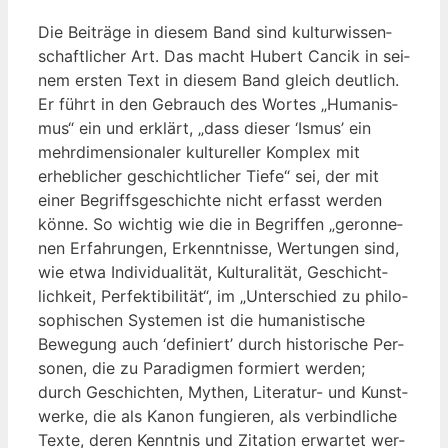
Die Bei­trä­ge in die­sem Band sind kul­tur­wis­sen­
schaft­li­cher Art. Das macht Hubert Can­cik in sei­
nem ers­ten Text in die­sem Band gleich deut­lich.
Er führt in den Gebrauch des Wor­tes „Huma­nis­
mus“ ein und erklärt, „dass die­ser ‘Ismus’ ein
mehr­di­men­sio­na­ler kul­tu­rel­ler Kom­plex mit
erheb­li­cher geschicht­li­cher Tie­fe“ sei, der mit
einer Begriffs­ge­schich­te nicht erfasst wer­den
kön­ne. So wich­tig wie die in Begrif­fen „geron­ne­
nen Erfah­run­gen, Erkennt­nis­se, Wer­tun­gen sind,
wie etwa Indi­vi­dua­li­tät, Kul­tu­ra­li­tät, Geschicht­
lich­keit, Per­fek­ti­bi­li­tät“, im „Unter­schied zu phi­lo­
so­phi­schen Sys­te­men ist die huma­nis­ti­sche
Bewe­gung auch ‘defi­niert’ durch his­to­ri­sche Per­
so­nen, die zu Para­dig­men for­miert wer­den;
durch Geschich­ten, Mythen, Lite­ra­tur- und Kunst­
wer­ke, die als Kanon fun­gie­ren, als ver­bind­li­che
Tex­te, deren Kennt­nis und Zita­ti­on erwar­tet wer­