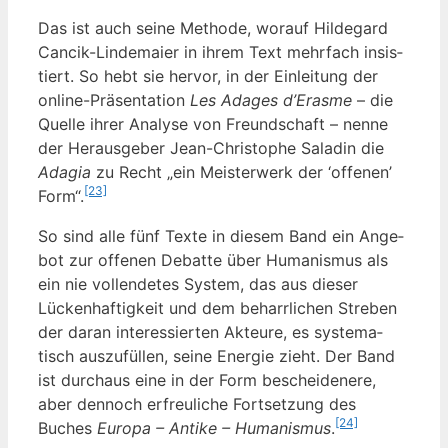
Das ist auch sei­ne Metho­de, wor­auf Hil­de­gard
Can­cik-Lin­de­mai­er in ihrem Text mehr­fach insis­
tiert. So hebt sie her­vor, in der Ein­lei­tung der
online-Prä­sen­ta­ti­on
Les Ada­ges d’Erasme
– die
Quel­le ihrer Ana­ly­se von Freund­schaft – nen­ne
der Her­aus­ge­ber Jean-Chris­to­phe Sala­din die
Ada­gia
zu Recht „ein Meis­ter­werk der ‘offe­nen’
[23]
Form“.
So sind alle fünf Tex­te in die­sem Band ein Ange­
bot zur offe­nen Debat­te über Huma­nis­mus als
ein nie voll­ende­tes Sys­tem, das aus die­ser
Lücken­haf­tig­keit und dem beharr­li­chen Stre­ben
der dar­an inter­es­sier­ten Akteu­re, es sys­te­ma­
tisch aus­zu­fül­len, sei­ne Ener­gie zieht. Der Band
ist durch­aus eine in der Form beschei­de­ne­re,
aber den­noch erfreu­li­che Fort­set­zung des
[24]
Buches
Euro­pa – Anti­ke – Huma­nis­mus
.