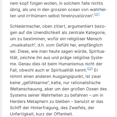
nem kopf fol­gen wol­len, in sol­chem fal­le nichts
übrig, als uns in den gro­szen oce­an von wahr­hei­
[21]
ten und irrt­hü­mern selbst hin­ein­zu­stür­zen“.
Schlei­er­ma­cher, oben zitiert, argu­men­tiert bezo­
gen auf die Unend­lich­keit als zen­tra­le Kate­go­rie,
um zu bestim­men, wofür ein reli­giö­ser Mensch
„musi­ka­lisch“, d.h. vom Gefühl her, emp­fäng­lich
sei. Die­se, wie man heu­te sagen wür­de, Spi­ri­tua­
li­tät, zeich­ne ihn aus und prä­ge reli­giö­se Sys­te­
me. Genau dies ist beim Huma­nis­mus nicht der
[22]
Fall, obwohl auch er Spi­ri­tua­li­tät kennt.
Er
nimmt einen ande­ren Aus­gangs­punkt, ist zwar
kei­ne „gefühl­s­ar­me“, kal­te, nur ratio­na­lis­ti­sche
Welt­an­schau­ung, aber um den gro­ßen Oze­an des
Sys­tems sei­ner Wahr­hei­ten zu befah­ren – um in
Her­ders Meta­phern zu blei­ben – benutzt er das
Schiff der Hin­ter­fra­gung, des Zwei­fels, der
Unfer­tig­keit, kurz der Offenheit.