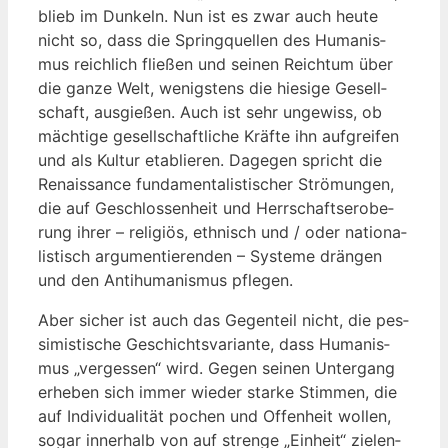
blieb im Dun­keln. Nun ist es zwar auch heu­te
nicht so, dass die Spring­quel­len des Huma­nis­
mus reich­lich flie­ßen und sei­nen Reich­tum über
die gan­ze Welt, wenigs­tens die hie­si­ge Gesell­
schaft, aus­gie­ßen. Auch ist sehr unge­wiss, ob
mäch­ti­ge gesell­schaft­li­che Kräf­te ihn auf­grei­fen
und als Kul­tur eta­blie­ren. Dage­gen spricht die
Renais­sance fun­da­men­ta­lis­ti­scher Strö­mun­gen,
die auf Geschlos­sen­heit und Herr­schafts­er­obe­
rung ihrer – reli­gi­ös, eth­nisch und / oder natio­na­
lis­tisch argu­men­tie­ren­den – Sys­te­me drän­gen
und den Anti­hu­ma­nis­mus pflegen.
Aber sicher ist auch das Gegen­teil nicht, die pes­
si­mis­ti­sche Geschichts­va­ri­an­te, dass Huma­nis­
mus „ver­ges­sen“ wird. Gegen sei­nen Unter­gang
erhe­ben sich immer wie­der star­ke Stim­men, die
auf Indi­vi­dua­li­tät pochen und Offen­heit wol­len,
sogar inner­halb von auf stren­ge „Ein­heit“ zie­len­