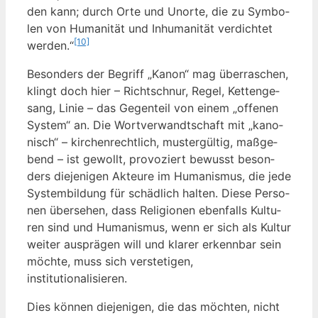
den kann; durch Orte und Unor­te, die zu Sym­bo­
len von Huma­ni­tät und Inhu­ma­ni­tät ver­dich­tet
[10]
wer­den.“
Beson­ders der Begriff „Kanon“ mag über­ra­schen,
klingt doch hier – Richt­schnur, Regel, Ket­ten­ge­
sang, Linie – das Gegen­teil von einem „offe­nen
Sys­tem“ an. Die Wort­ver­wandt­schaft mit „kano­
nisch“ – kir­chen­recht­lich, mus­ter­gül­tig, maß­ge­
bend – ist gewollt, pro­vo­ziert bewusst beson­
ders die­je­ni­gen Akteu­re im Huma­nis­mus, die jede
Sys­tem­bil­dung für schäd­lich hal­ten. Die­se Per­so­
nen über­se­hen, dass Reli­gio­nen eben­falls Kul­tu­
ren sind und Huma­nis­mus, wenn er sich als Kul­tur
wei­ter aus­prä­gen will und kla­rer erkenn­bar sein
möch­te, muss sich ver­ste­ti­gen,
institutionalisieren.
Dies kön­nen die­je­ni­gen, die das möch­ten, nicht