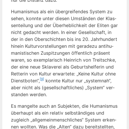
Huma­nis­mus als ein über­grei­fen­des Sys­tem zu
sehen, konn­te unter die­sen Umstän­den der Klas­
sen­tei­lung und der Über­heb­lich­keit der Eli­ten gar
nicht gedacht wer­den. In einer Gesell­schaft, in
der in den Ober­schich­ten bis ins 20. Jahr­hun­dert
hin­ein Kul­tur­vor­stel­lun­gen mit gera­de­zu anti­hu­
ma­nis­ti­schen Zuspit­zun­gen öffent­lich prä­sent
waren, so exem­pla­risch Hein­rich von Treit­sch­ke,
der eine neue Skla­ve­rei als Geburts­hel­fe­rin und
Ret­te­rin von Kul­tur erwar­te­te: „Kei­ne Kul­tur ohne
[9]
Dienst­bo­ten“,
konn­te Kul­tur nur „sys­tem­nah“,
aber nicht als (gesell­schaft­li­ches) „Sys­tem“ ver­
stan­den werden.
Es man­gel­te auch an Sub­jek­ten, die Huma­nis­mus
über­haupt als ein rela­tiv selb­stän­di­ges und
zugleich „all­ge­mein­mensch­li­ches“ Sys­tem erken­
nen woll­ten. Was die „Alten“ dazu bereit­stell­ten,