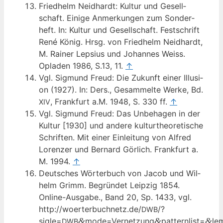
Fried­helm Neid­hardt: Kul­tur und Gesell­
schaft. Eini­ge Anmer­kun­gen zum Son­der­
heft. In: Kul­tur und Gesell­schaft. Fest­schrift
René König. Hrsg. von Fried­helm Neid­hardt,
M. Rai­ner Lep­si­us und Johan­nes Weiss.
Opla­den 1986, S.13, 11.
↑
Vgl. Sig­mund Freud: Die Zukunft einer Illu­si­
on (1927). In: Ders., Gesam­mel­te Wer­ke, Bd.
, Frank­furt a.M. 1948, S. 330 ff.
↑
XIV
Vgl. Sig­mund Freud: Das Unbe­ha­gen in der
Kul­tur [1930] und ande­re kul­tur­theo­re­ti­sche
Schrif­ten. Mit einer Ein­lei­tung von Alfred
Loren­zer und Ber­nard Gör­lich. Frank­furt a.
M. 1994.
↑
Deut­sches Wör­ter­buch von Jacob und Wil­
helm Grimm. Begrün­det Leip­zig 1854.
Online-Aus­ga­be., Band 20, Sp. 1433, vgl.
http://woerterbuchnetz.de/
/?
DWB
sigle=
&
mode=Vernetzung
&
patternlist=
&
le
DWB