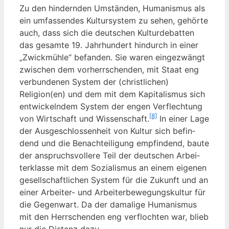
Zu den hin­dern­den Umstän­den, Huma­nis­mus als
ein umfas­sen­des Kul­tur­sys­tem zu sehen, gehör­te
auch, dass sich die deut­schen Kul­tur­de­bat­ten
das gesam­te 19. Jahr­hun­dert hin­durch in einer
„Zwick­müh­le“ befan­den. Sie waren ein­ge­zwängt
zwi­schen dem vor­herr­schen­den, mit Staat eng
ver­bun­de­nen Sys­tem der (christ­li­chen)
Religion(en) und dem mit dem Kapi­ta­lis­mus sich
ent­wi­ckeln­dem Sys­tem der engen Ver­flech­tung
[8]
von Wirt­schaft und Wis­sen­schaft.
In einer Lage
der Aus­ge­schlos­sen­heit von Kul­tur sich befin­
dend und die Benach­tei­li­gung emp­fin­dend, bau­te
der anspruchs­vol­le­re Teil der deut­schen Arbei­
ter­klas­se mit dem Sozia­lis­mus an einem eige­nen
gesell­schaft­li­chen Sys­tem für die Zukunft und an
einer Arbei­ter- und Arbei­ter­be­we­gungs­kul­tur für
die Gegen­wart. Da der dama­li­ge Huma­nis­mus
mit den Herr­schen­den eng ver­floch­ten war, blieb
nur die Distanz dazu.