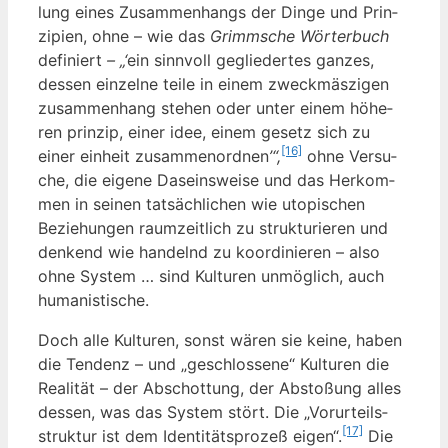
lung eines Zusam­men­hangs der Din­ge und Prin­
zi­pi­en, ohne – wie das
Grimm­sche Wör­ter­buch
defi­niert
– „‘
ein sinn­voll geglie­der­tes gan­zes,
des­sen ein­zel­ne tei­le in einem zweck­mäs­zi­gen
zusam­men­hang ste­hen oder unter einem höhe­
ren prin­zip, einer idee, einem gesetz sich zu
[16]
einer ein­heit zusam­men­ord­nen
’“,
ohne Ver­su­
che, die eige­ne Daseins­wei­se und das Her­kom­
men in sei­nen tat­säch­li­chen wie uto­pi­schen
Bezie­hun­gen raum­zeit­lich zu struk­tu­rie­ren und
den­kend wie han­delnd zu koor­di­nie­ren – also
ohne Sys­tem … sind Kul­tu­ren unmög­lich, auch
humanistische.
Doch alle Kul­tu­ren, sonst wären sie kei­ne, haben
die Ten­denz – und „geschlos­se­ne“ Kul­tu­ren die
Rea­li­tät – der Abschot­tung, der Absto­ßung alles
des­sen, was das Sys­tem stört. Die „Vor­ur­teils­
[17]
struk­tur ist dem Iden­ti­täts­pro­zeß eigen“.
Die