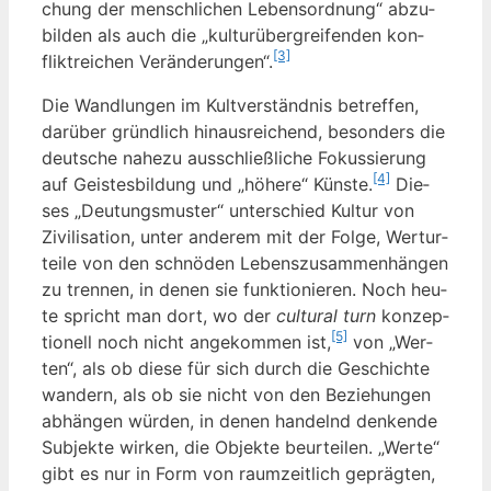
chung der mensch­li­chen Lebens­ord­nung“ abzu­
bil­den als auch die „kul­tur­über­grei­fen­den kon­
[3]
flikt­rei­chen Ver­än­de­run­gen“.
Die Wand­lun­gen im Kult­ver­ständ­nis betref­fen,
dar­über gründ­lich hin­aus­rei­chend, beson­ders die
deut­sche nahe­zu aus­schließ­li­che Fokus­sie­rung
[4]
auf Geis­tes­bil­dung und „höhe­re“ Küns­te.
Die­
ses „Deu­tungs­mus­ter“ unter­schied Kul­tur von
Zivi­li­sa­ti­on, unter ande­rem mit der Fol­ge, Wert­ur­
tei­le von den schnö­den Lebens­zu­sam­men­hän­gen
zu tren­nen, in denen sie funk­tio­nie­ren. Noch heu­
te spricht man dort, wo der
cul­tu­ral turn
kon­zep­
[5]
tio­nell noch nicht ange­kom­men ist,
von „Wer­
ten“, als ob die­se für sich durch die Geschich­te
wan­dern, als ob sie nicht von den Bezie­hun­gen
abhän­gen wür­den, in denen han­delnd den­ken­de
Sub­jek­te wir­ken, die Objek­te beur­tei­len. „Wer­te“
gibt es nur in Form von raum­zeit­lich gepräg­ten,