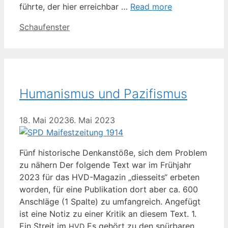
führ­te, der hier erreich­bar …
Read more
Kategorien
Schaufenster
Humanismus und Pazifismus
18. Mai 2023
6. Mai 2023
Fünf his­to­ri­sche Denk­an­stö­ße, sich dem Pro­blem
zu nähern Der fol­gen­de Text war im Früh­jahr
2023 für das HVD-Maga­­zin „dies­seits“ erbe­ten
wor­den, für eine Publi­ka­ti­on dort aber ca. 600
Anschlä­ge (1 Spal­te) zu umfang­reich. Ange­fügt
ist eine Notiz zu einer Kri­tik an die­sem Text. 1.
Ein Streit im
Es gehört zu den spür­ba­ren
HVD