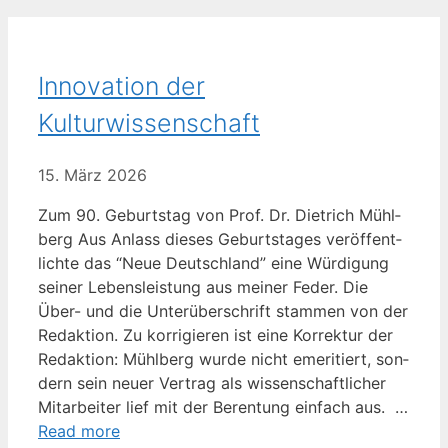
Innovation der
Kulturwissenschaft
15. März 2026
Zum 90. Geburts­tag von Prof. Dr. Diet­rich Mühl­
berg Aus Anlass die­ses Geburts­ta­ges ver­öf­fent­
lich­te das “Neue Deutsch­land” eine Wür­di­gung
sei­ner Lebens­leis­tung aus mei­ner Feder. Die
Über- und die Unter­über­schrift stam­men von der
Redak­ti­on. Zu kor­ri­gie­ren ist eine Kor­rek­tur der
Redak­ti­on: Mühl­berg wur­de nicht eme­ri­tiert, son­
dern sein neu­er Ver­trag als wis­sen­schaft­li­cher
Mit­ar­bei­ter lief mit der Beren­tung ein­fach aus. …
Read more