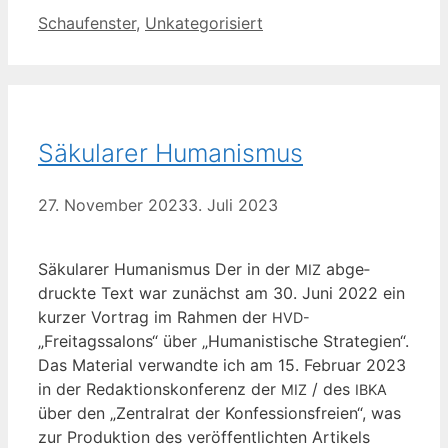
Kategorien
Schaufenster
,
Unkategorisiert
Säkularer Humanismus
27. November 2023
3. Juli 2023
Säku­la­rer Huma­nis­mus Der in der
abge­
MIZ
druck­te Text war zunächst am 30. Juni 2022 ein
kur­zer Vor­trag im Rah­men der
HVD-
„Freitagssalons“ über „Huma­nis­ti­sche Stra­te­gien“.
Das Mate­ri­al ver­wand­te ich am 15. Febru­ar 2023
in der Redak­ti­ons­kon­fe­renz der
/ des
MIZ
IBKA
über den „Zen­tral­rat der Kon­fes­si­ons­frei­en“, was
zur Pro­duk­ti­on des ver­öf­fent­lich­ten Arti­kels