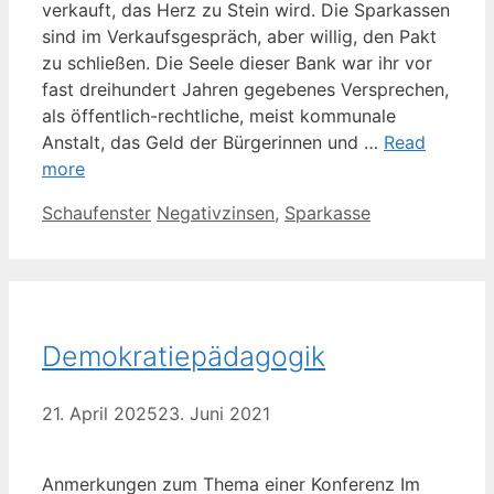
ver­kauft, das Herz zu Stein wird. Die Spar­kas­sen
sind im Ver­kaufs­ge­spräch, aber wil­lig, den Pakt
zu schlie­ßen. Die See­le die­ser Bank war ihr vor
fast drei­hun­dert Jah­ren gege­be­nes Ver­spre­chen,
als öffen­t­­lich-rech­t­­li­che, meist kom­mu­na­le
Anstalt, das Geld der Bür­ge­rin­nen und …
Read
more
Kategorien
Schlagwörter
Schaufenster
Negativzinsen
,
Sparkasse
Demokratiepädagogik
21. April 2025
23. Juni 2021
Anmer­kun­gen zum The­ma einer Kon­fe­renz Im