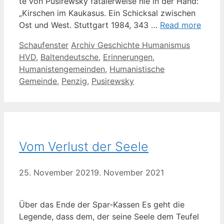
te von Pusirew­sky fata­ler­wei­se nie in der Hand:
„Kir­schen im Kau­ka­sus. Ein Schick­sal zwi­schen
Ost und West. Stutt­gart 1984, 343 …
Read more
Kategorien
Schlagwörter
Schaufenster
Archiv Geschichte Humanismus
HVD
,
Baltendeutsche
,
Erinnerungen
,
Humanistengemeinden
,
Humanistische
Gemeinde
,
Penzig
,
Pusirewsky
Vom Verlust der Seele
25. November 2021
9. November 2021
Über das Ende der Spar-Kas­sen Es geht die
Legen­de, dass dem, der sei­ne See­le dem Teu­fel