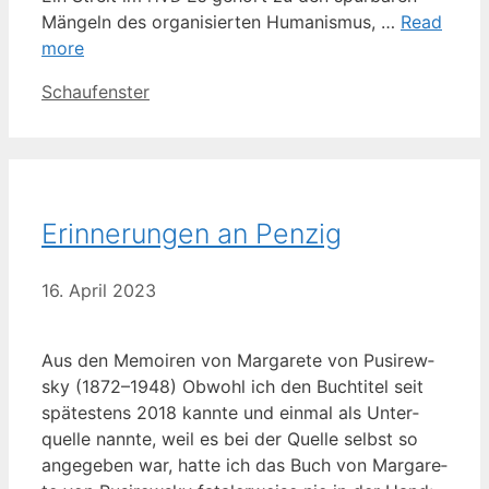
Män­geln des orga­ni­sier­ten Huma­nis­mus, …
Read
more
Kategorien
Schaufenster
Erinnerungen an Penzig
16. April 2023
Aus den Memoi­ren von Mar­ga­re­te von Pusirew­
sky (1872–1948) Obwohl ich den Buch­ti­tel seit
spä­tes­tens 2018 kann­te und ein­mal als Unter­
quel­le nann­te, weil es bei der Quel­le selbst so
ange­ge­ben war, hat­te ich das Buch von Mar­ga­re­