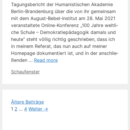
Tagungs­be­richt der Huma­nis­ti­schen Aka­de­mie
Ber­­lin-Bran­­den­­burg über die von ihr gemein­sam
mit dem August-Bebel-Ins­ti­­tut am 28. Mai 2021
ver­an­stal­te­te Online-Kon­­­fe­­renz „100 Jah­re welt­li­
che Schu­le – Demo­kra­tie­päd­ago­gik damals und
heu­te“ steht völ­lig rich­tig geschrie­ben, dass ich
in mei­nem Refe­rat, das nun auch auf mei­ner
Home­page doku­men­tiert ist, und in der anschlie­
ßen­den …
Read more
Kategorien
Schaufenster
Ältere Beiträge
Seite
Seite
Seite
1
2
…
4
Weiter
→