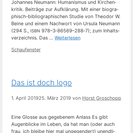
Johan­nes Neu­mann: Huma­nis­mus und Kir­chen­
kri­tik. Bei­trä­ge zur Auf­klä­rung. Mit einer bio­­­gra­­
phisch-biblio­­gra­­phi­­schen Stu­die von Theo­dor W.
Bei­ne und einem Nach­wort von Ursu­la Neu­mann
(294 S.,
978–3‑86569–288‑7); zum Inhalts­
ISBN
ver­zeich­nis. Das …
Wei­ter­le­sen
Kategorien
Schaufenster
Das ist doch logo
1. April 2019
25. März 2019
von
Horst Groschopp
Eine Glos­se aus gege­be­nem Anlass Es gibt
Augen­bli­cke im Leben, da hat man (oder auch
frau, ich blei­be hier mal unge­gen­dert) unend­li­