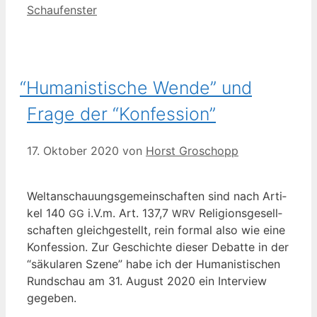
Kategorien
Schaufenster
“
Humanistische Wende” und
Frage der “Konfession”
17. Oktober 2020
von
Horst Groschopp
Welt­an­schau­ungs­ge­mein­schaf­ten sind nach Arti­
kel 140
i.V.m. Art. 137,7
Reli­gi­ons­ge­sell­
GG
WRV
schaf­ten gleich­ge­stellt, rein for­mal also wie eine
Kon­fes­si­on. Zur Geschich­te die­ser Debat­te in der
“säku­la­ren Sze­ne” habe ich der Huma­nis­ti­schen
Rund­schau am 31. August 2020 ein Inter­view
gegeben.