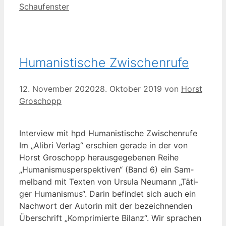
Kategorien
Schaufenster
Humanistische Zwischenrufe
12. November 2020
28. Oktober 2019
von
Horst
Groschopp
Inter­view mit hpd Huma­nis­ti­sche Zwi­schen­ru­fe
Im „Ali­bri Ver­lag“ erschien gera­de in der von
Horst Gro­schopp her­aus­ge­ge­be­nen Rei­he
„Huma­nis­mus­per­spek­ti­ven“ (Band 6) ein Sam­
mel­band mit Tex­ten von Ursu­la Neu­mann „Täti­
ger Huma­nis­mus“. Dar­in befin­det sich auch ein
Nach­wort der Autorin mit der bezeich­nen­den
Über­schrift „Kom­pri­mier­te Bilanz“. Wir spra­chen