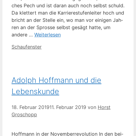
ches Pech und ist dar­an auch noch selbst schuld.
Da klet­tert man die Kar­rie­re­stu­fen­lei­ter hoch und
bricht an der Stel­le ein, wo man vor eini­gen Jah­
ren an der Spros­se selbst gesägt hat­te, um
ande­re …
Wei­ter­le­sen
Kategorien
Schaufenster
Adolph Hoffmann und die
Lebenskunde
18. Februar 2019
11. Februar 2019
von
Horst
Groschopp
Hoff­mann in der Novem­ber­re­vo­lu­ti­on In den bei­