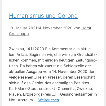
Humanismus und Corona
18. Januar 2021
14. November 2020
von
Horst
Groschopp
Zwi­ckau, 14.11.2020 Ein Kom­men­tar aus aktu­el­
lem Anlass Begin­nen wir, ehe wir zum Grund­sätz­
li­chen kom­men, mit eini­gen heu­ti­gen Zei­tungs­no­
ti­zen. Da haben wir zuerst die Schlag­zei­le der
aktu­el­len Aus­ga­be vom 14. Novem­ber 2020 der
viel­ge­le­se­nen „Frei­en Pres­se“, deren Leser­schaft
sich auf das Gebiet des ehe­ma­li­gen Bezir­kes
Karl-Marx-Stadt erstreckt (Chem­nitz, Zwi­ckau,
Plau­en, Erz­ge­birgs­kreis …): „Gesund­heits­äm­ter in
Not: Ärz­te im …
Wei­ter­le­sen