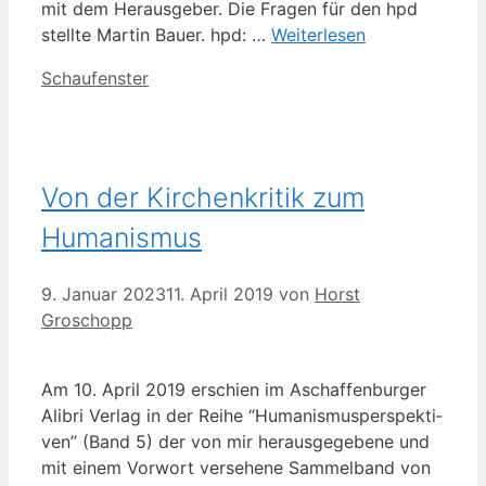
mit dem Her­aus­ge­ber. Die Fra­gen für den hpd
stell­te Mar­tin Bau­er. hpd: …
Wei­ter­le­sen
Kategorien
Schaufenster
Von der Kirchenkritik zum
Humanismus
9. Januar 2023
11. April 2019
von
Horst
Groschopp
Am 10. April 2019 erschien im Aschaf­fen­bur­ger
Ali­bri Ver­lag in der Rei­he “Huma­nis­mus­per­spek­ti­
ven” (Band 5) der von mir her­aus­ge­ge­be­ne und
mit einem Vor­wort ver­se­he­ne Sam­mel­band von