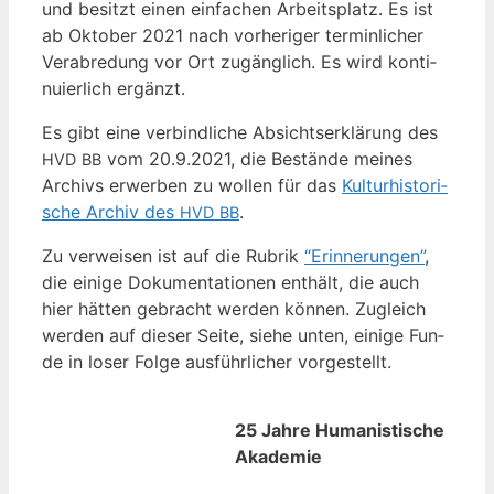
und besitzt einen ein­fa­chen Arbeits­platz. Es ist
ab Okto­ber 2021 nach vor­he­ri­ger ter­min­li­cher
Ver­ab­re­dung vor Ort zugäng­lich. Es wird kon­ti­
nu­ier­lich ergänzt.
Es gibt eine ver­bind­li­che Absichts­er­klä­rung des
vom 20.9.2021, die Bestän­de mei­nes
HVD
BB
Archivs erwer­ben zu wol­len für das
Kul­tur­his­to­ri­
sche Archiv des
.
HVD
BB
Zu ver­wei­sen ist auf die Rubrik
“Erin­ne­run­gen”
,
die eini­ge Doku­men­ta­tio­nen ent­hält, die auch
hier hät­ten gebracht wer­den kön­nen. Zugleich
wer­den auf die­ser Sei­te, sie­he unten, eini­ge Fun­
de in loser Fol­ge aus­führ­li­cher vorgestellt.
25 Jahre Humanistische
Akademie