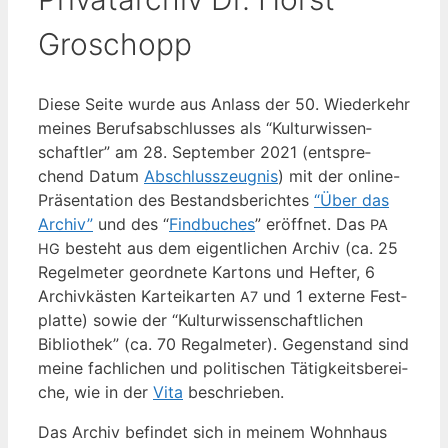
Groschopp
Die­se Sei­te wur­de aus Anlass der 50. Wie­der­kehr
mei­nes Berufs­ab­schlus­ses als “Kul­tur­wis­sen­
schaft­ler” am 28. Sep­tem­ber 2021 (ent­spre­
chend Datum
Abschluss­zeug­nis
) mit der online-
Prä­sen­ta­ti­on des Bestands­be­rich­tes
“Über das
Archiv”
und des “
Find­bu­ches
” eröff­net. Das
PA
besteht aus dem eigent­li­chen Archiv (ca. 25
HG
Regel­me­ter geord­ne­te Kar­tons und Hef­ter, 6
Archiv­käs­ten Kar­tei­kar­ten
und 1 exter­ne Fest­
A7
plat­te) sowie der “Kul­tur­wis­sen­schaft­li­chen
Biblio­thek” (ca. 70 Regal­me­ter). Gegen­stand sind
mei­ne fach­li­chen und poli­ti­schen Tätig­keits­be­rei­
che, wie in der
Vita
beschrieben.
Das Archiv befin­det sich in mei­nem Wohn­haus