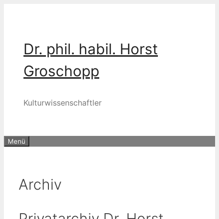
Zum
Inhalt
springen
Dr. phil. habil. Horst
Groschopp
Kulturwissenschaftler
Menü
Archiv
Privatarchiv Dr. Horst