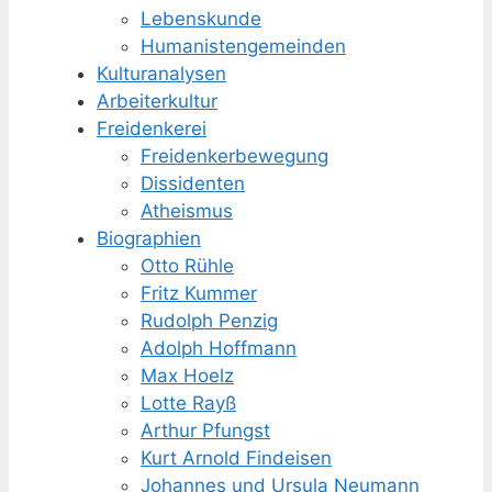
Lebenskunde
Humanisten­gemeinden
Kulturanalysen
Arbeiterkultur
Freidenkerei
Freidenker­bewegung
Dissidenten
Atheismus
Biographien
Otto Rühle
Fritz Kummer
Rudolph Penzig
Adolph Hoffmann
Max Hoelz
Lotte Rayß
Arthur Pfungst
Kurt Arnold Findeisen
Johannes und Ursula Neumann