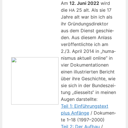
Am
12. Juni 2022
wird
die
25 alt. Als sie 17
HA
Jah­re alt war bin ich als
ihr Grün­dungs­di­rek­tor
aus dem Dienst geschie­
den. Aus die­sem Anlass
ver­öf­fent­lich­te ich am
2./3. April 2014 in „huma­
nis­mus aktu­ell online“ in
vier Doku­men­ta­tio­nen
einen illus­trier­ten Bericht
über ihre Geschich­te, wie
sie sich in der Bun­des­zei­
tung „dies­seits“ in mei­nen
Augen darstellte:
Teil 1: Ein­füh­rungs­text
plus Anfän­ge
/ Doku­men­
te 1–18 (1997–2000)
Teil 2: Der Auf­bau
/