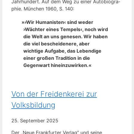
Jahr­hun­dert. Auf dem Weg zu einer Auto­bio­gra­
phie. Mün­chen 1960, S. 140:
»
›Wir Humanisten‹ sind weder
›Wächter eines Tempels‹, noch wird
die Welt an uns genesen. Wir haben
die viel bescheidenere, aber
wichtige Aufgabe, das Lebendige
einer großen Tradition in die
Gegenwart hineinzuwirken.«
Von der Freidenkerei zur
Volksbildung
25. Sep­tem­ber 2025
Der „Neue Frank­fur­ter Ver­lag“ und sei­ne