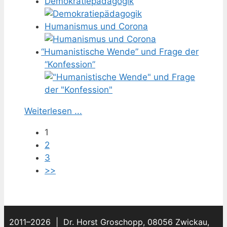
Demokratiepädagogik
Humanismus und Corona
“
Humanistische Wende” und Frage der
“Konfession”
Weiterlesen ...
1
2
3
>>
2011–2026 | Dr. Horst Groschopp, 08056 Zwickau,