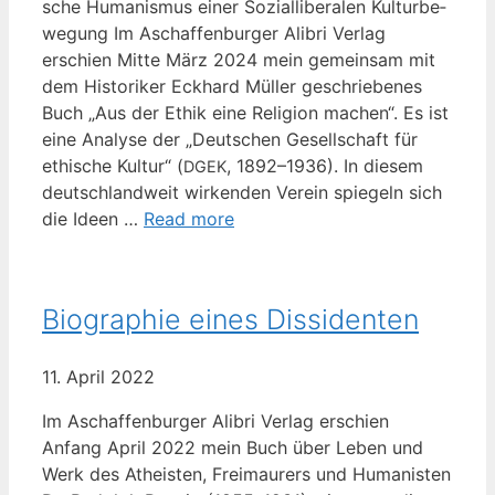
sche Huma­nis­mus einer Sozi­al­li­be­ra­len Kul­tur­be­
we­gung Im Aschaf­fen­bur­ger Ali­bri Ver­lag
erschien Mit­te März 2024 mein gemein­sam mit
dem His­to­ri­ker Eck­hard Mül­ler geschrie­be­nes
Buch „Aus der Ethik eine Reli­gi­on machen“. Es ist
eine Ana­ly­se der „Deut­schen Gesell­schaft für
ethi­sche Kul­tur“ (
, 1892–1936). In die­sem
DGEK
deutsch­land­weit wir­ken­den Ver­ein spie­geln sich
die Ideen …
Read more
Biographie eines Dissidenten
11. April 2022
Im Aschaf­fen­bur­ger Ali­bri Ver­lag erschien
Anfang April 2022 mein Buch über Leben und
Werk des Athe­is­ten, Frei­mau­rers und Huma­nis­ten