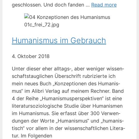
geschlos­sen. Und doch fan­den …
Read more
Humanismus im Gebrauch
4. Okto­ber 2018
Unter die­ser eher alltags‑, aber weni­ger wis­sen­
schafts­taug­li­chen Über­schrift rubri­zier­te ich
mein neu­es Buch „Kon­zep­tio­nen des Huma­nis­
mus“ im Ali­bri Ver­lag auf mei­nem Rech­ner. Band
4 der Rei­he „Huma­nis­mus­per­spek­ti­ven“ ist eine
lite­ra­tur­so­zio­lo­gi­sche Stu­die über Huma­nis­men
im Huma­nis­mus. Sie erfasst über 300 Ver­wen­
dun­gen der Wor­te „Huma­nis­mus“ und „huma­nis­
tisch“ vor allem in der wis­sen­schaft­li­chen Lite­ra­
tur. Im Folgenden