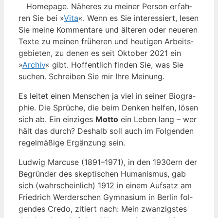
Home­page. Nähe­res zu mei­ner Per­son erfah­
ren Sie bei »
Vita
«. Wenn es Sie inter­es­siert, lesen
Sie mei­ne Kom­men­ta­re und älte­ren oder neue­ren
Tex­te zu mei­nen frü­he­ren und heu­ti­gen Arbeits­
ge­bie­ten, zu denen es seit Okto­ber 2021 ein
»
Archiv
« gibt. Hof­fent­lich fin­den Sie, was Sie
suchen. Schrei­ben Sie mir Ihre Meinung.
Es lei­tet einen Men­schen ja viel in sei­ner Bio­gra­
phie. Die Sprü­che, die beim Den­ken hel­fen, lösen
sich ab. Ein ein­zi­ges
Motto
ein Leben lang – wer
hält das durch? Des­halb soll auch im Fol­gen­den
regel­mä­ßi­ge Ergän­zung sein.
Lud­wig Mar­cu­se (1891–1971), in den 1930ern der
Begrün­der des skep­ti­schen Huma­nis­mus, gab
sich (wahr­schein­lich) 1912 in einem Auf­satz am
Fried­rich Wer­der­schen Gym­na­si­um in Ber­lin fol­
gen­des Cre­do, zitiert nach: Mein zwan­zigs­tes