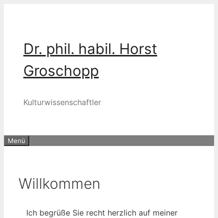
Zum
Inhalt
springen
Dr. phil. habil. Horst
Groschopp
Kulturwissenschaftler
Menü
Willkommen
Ich begrü­ße Sie recht herz­lich auf mei­ner