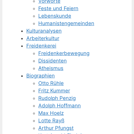
Vorworte
Feste und Feiern
Lebenskunde
Humanisten­gemeinden
Kulturanalysen
Arbeiterkultur
Freidenkerei
Freidenker­bewegung
Dissidenten
Atheismus
Biographien
Otto Rühle
Fritz Kummer
Rudolph Penzig
Adolph Hoffmann
Max Hoelz
Lotte Rayß
Arthur Pfungst