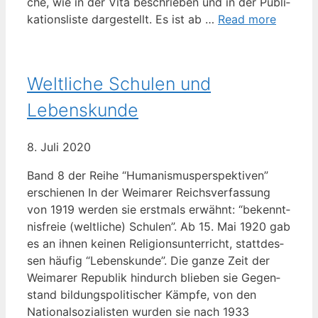
che, wie in der Vita beschrie­ben und in der Publi­
ka­ti­ons­lis­te dar­ge­stellt. Es ist ab …
Read more
Weltliche Schulen und
Lebenskunde
8. Juli 2020
Band 8 der Rei­he “Huma­nis­mus­per­spek­ti­ven”
erschie­nen In der Wei­ma­rer Reichs­ver­fas­sung
von 1919 wer­den sie erst­mals erwähnt: “bekennt­
nis­freie (welt­li­che) Schu­len”. Ab 15. Mai 1920 gab
es an ihnen kei­nen Reli­gi­ons­un­ter­richt, statt­des­
sen häu­fig “Lebens­kun­de”. Die gan­ze Zeit der
Wei­ma­rer Repu­blik hin­durch blie­ben sie Gegen­
stand bil­dungs­po­li­ti­scher Kämp­fe, von den
Natio­nal­so­zia­lis­ten wur­den sie nach 1933