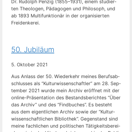
Dr. Rudolph Pen­zig (1855–1931), einem stu­dier­
ten Theo­lo­gen, Päd­ago­gen und Phi­lo­soph, und
ab 1893 Mul­ti­funk­tio­när in der orga­ni­sier­ten
Freidenkerei.
50. Jubiläum
5. Okto­ber 2021
Aus Anlass der 50. Wie­der­kehr mei­nes Berufs­ab­
schlus­ses als “Kul­tur­wis­sen­schaft­ler” am 28. Sep­
tem­ber 2021 wur­de mein Archiv eröff­net mit der
online-Prä­­sen­­ta­­ti­on des Bestands­be­rich­tes “Über
das Archiv” und des “Find­bu­ches”. Es besteht
aus dem eigent­li­chen Archiv sowie der “Kul­tur­
wis­sen­schaft­li­chen Biblio­thek”. Gegen­stand sind
mei­ne fach­li­chen und poli­ti­schen Tätig­keits­be­rei­