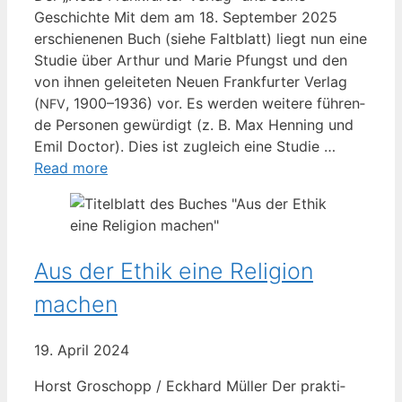
Geschich­te Mit dem am 18. Sep­tem­ber 2025
erschie­ne­nen Buch (sie­he Falt­blatt) liegt nun eine
Stu­die über Arthur und Marie Pfungst und den
von ihnen gelei­te­ten Neu­en Frank­fur­ter Ver­lag
(
, 1900–1936) vor. Es wer­den wei­te­re füh­ren­
NFV
de Per­so­nen gewür­digt (z. B. Max Hen­ning und
Emil Doc­tor). Dies ist zugleich eine Stu­die …
Read more
Aus der Ethik eine Religion
machen
19. April 2024
Horst Gro­schopp / Eck­hard Mül­ler Der prak­ti­