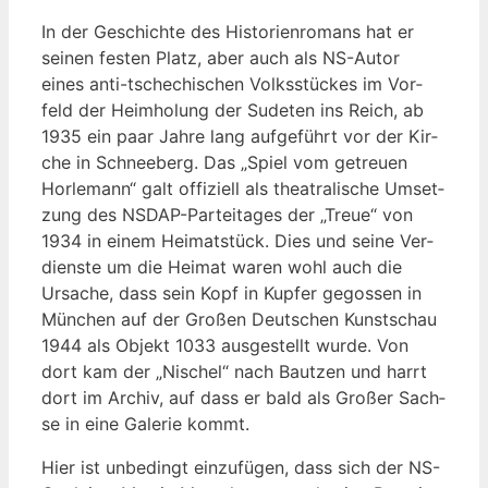
In der Geschich­te des His­to­ri­en­ro­mans hat er
sei­nen fes­ten Platz, aber auch als NS-Autor
eines anti-tsche­chi­schen Volks­stü­ckes im Vor­
feld der Heim­ho­lung der Sude­ten ins Reich, ab
1935 ein paar Jah­re lang auf­ge­führt vor der Kir­
che in Schnee­berg. Das „Spiel vom getreu­en
Hor­le­mann“ galt offi­zi­ell als thea­tra­li­sche Umset­
zung des NSDAP-Par­tei­ta­ges der „Treue“ von
1934 in einem Hei­mat­stück. Dies und sei­ne Ver­
diens­te um die Hei­mat waren wohl auch die
Ursa­che, dass sein Kopf in Kup­fer gegos­sen in
Mün­chen auf der Gro­ßen Deut­schen Kunst­schau
1944 als Objekt 1033 aus­ge­stellt wur­de. Von
dort kam der „Nischel“ nach Baut­zen und harrt
dort im Archiv, auf dass er bald als Gro­ßer Sach­
se in eine Gale­rie kommt.
Hier ist unbe­dingt ein­zu­fü­gen, dass sich der NS-