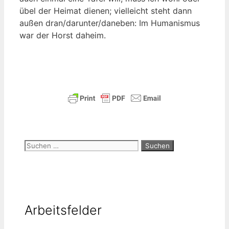
übel der Hei­mat die­nen; viel­leicht steht dann
außen dran/darunter/daneben: Im Huma­nis­mus
war der Horst daheim.
Suchen
nach:
Arbeitsfelder