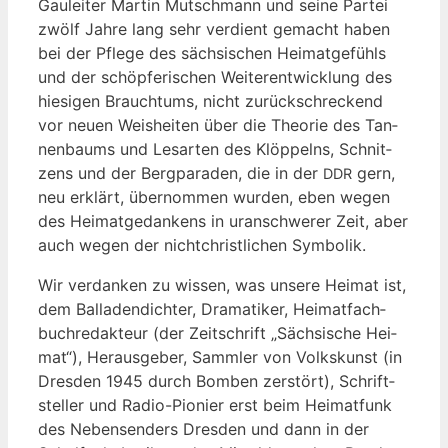
Gau­lei­ter Mar­tin Mut­sch­mann und sei­ne Par­tei
zwölf Jah­re lang sehr ver­dient gemacht haben
bei der Pfle­ge des säch­si­schen Hei­mat­ge­fühls
und der schöp­fe­ri­schen Wei­ter­ent­wick­lung des
hie­si­gen Brauch­tums, nicht zurück­schre­ckend
vor neu­en Weis­hei­ten über die Theo­rie des Tan­
nen­baums und Les­ar­ten des Klöp­pelns, Schnit­
zens und der Berg­pa­ra­den, die in der
gern,
DDR
neu erklärt, über­nom­men wur­den, eben wegen
des Hei­mat­ge­dan­kens in uran­schwe­rer Zeit, aber
auch wegen der nicht­christ­li­chen Symbolik.
Wir ver­dan­ken zu wis­sen, was unse­re Hei­mat ist,
dem Bal­la­den­dich­ter, Dra­ma­ti­ker, Hei­mat­fach­
buch­re­dak­teur (der Zeit­schrift „Säch­si­sche Hei­
mat“), Her­aus­ge­ber, Samm­ler von Volks­kunst (in
Dres­den 1945 durch Bom­ben zer­stört), Schrift­
stel­ler und Radio-Pio­nier erst beim Hei­mat­funk
des Neben­sen­ders Dres­den und dann in der