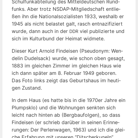
Schul­funk­ab­tei­lung des Mit­tel­deut­schen Rund­
funks. Aber trotz NSDAP-Mit­glied­schaft ent­lie­
ßen ihn die Natio­nal­so­zia­lis­ten 1933, wes­halb er
1945 als nicht belas­tet galt, rasch ent­na­zi­fi­ziert
wur­de, dann auch in der
viel publi­zier­te und
DDR
sich im Kul­tur­bund der Hei­mat widmete.
Die­ser Kurt Arnold Find­ei­sen (Pseud­onym: Wen­
de­lin Dudel­sack) wur­de, wie schon oben gesagt,
1883 im glei­chen Zim­mer im glei­chen Haus wie
ich dann spä­ter am 8. Febru­ar 1949 gebo­ren.
Das Foto links zeigt das Geburts­haus im heu­ti­
gen Zustand.
In dem Haus (es hat­te bis in die 1970er Jah­re ein
Plumps­klo) und die Woh­nun­gen senk­ten sich
leicht nach hin­ten ab (Berg­bau­fol­gen), so dass
Find­ei­sen (er schrieb dar­über in sei­nen Erin­ne­
run­gen: Der Per­len­wa­gen, 1963) und ich die glei­
che Erfah­rung mit unse­ren “Dit­scher­ku­geln”