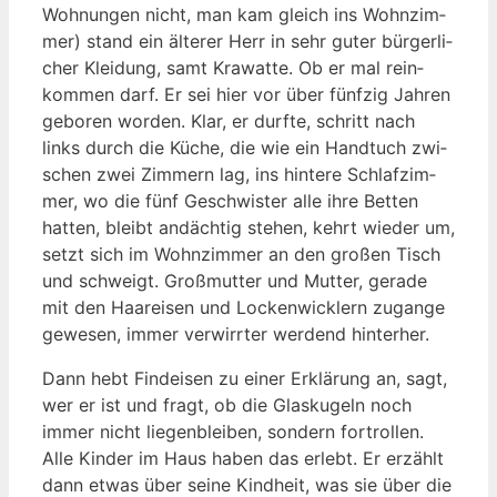
Woh­nun­gen nicht, man kam gleich ins Wohn­zim­
mer) stand ein älte­rer Herr in sehr guter bür­ger­li­
cher Klei­dung, samt Kra­wat­te. Ob er mal rein­
kom­men darf. Er sei hier vor über fünf­zig Jah­ren
gebo­ren wor­den. Klar, er durf­te, schritt nach
links durch die Küche, die wie ein Hand­tuch zwi­
schen zwei Zim­mern lag, ins hin­te­re Schlaf­zim­
mer, wo die fünf Geschwis­ter alle ihre Bet­ten
hat­ten, bleibt andäch­tig ste­hen, kehrt wie­der um,
setzt sich im Wohn­zim­mer an den gro­ßen Tisch
und schweigt. Groß­mutter und Mut­ter, gera­de
mit den Haar­ei­sen und Locken­wick­lern zugan­ge
gewe­sen, immer ver­wirr­ter wer­dend hinterher.
Dann hebt Find­ei­sen zu einer Erklä­rung an, sagt,
wer er ist und fragt, ob die Glas­ku­geln noch
immer nicht lie­gen­blei­ben, son­dern fort­rol­len.
Alle Kin­der im Haus haben das erlebt. Er erzählt
dann etwas über sei­ne Kind­heit, was sie über die