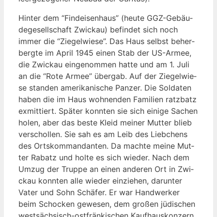
Hin­ter dem “Find­ei­sen­haus” (heu­te GGZ-Gebäu­
de­ge­sell­schaft Zwi­ckau) befin­det sich noch
immer die “Zie­gel­wie­se”. Das Haus selbst beher­
berg­te im April 1945 einen Stab der US-Armee,
die Zwi­ckau ein­ge­nom­men hat­te und am 1. Juli
an die “Rote Armee” über­gab. Auf der Zie­gel­wie­
se stan­den ame­ri­ka­ni­sche Pan­zer. Die Sol­da­ten
haben die im Haus woh­nen­den Fami­li­en ratz­batz
exmit­tiert. Spä­ter konn­ten sie sich eini­ge Sachen
holen, aber das bes­te Kleid mei­ner Mut­ter blieb
ver­schol­len. Sie sah es am Leib des Lieb­chens
des Orts­kom­man­dan­ten. Da mach­te mei­ne Mut­
ter Rabatz und hol­te es sich wie­der. Nach dem
Umzug der Trup­pe an einen ande­ren Ort in Zwi­
ckau konn­ten alle wie­der ein­zie­hen, dar­un­ter
Vater und Sohn Schä­fer. Er war Hand­wer­ker
beim Scho­cken gewe­sen, dem gro­ßen jüdi­schen
west­säch­sisch-ost­frän­ki­schen Kauf­haus­kon­zern