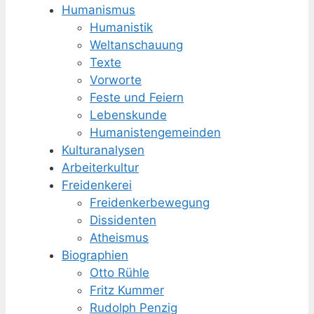
Humanismus
Humanistik
Weltanschauung
Texte
Vorworte
Feste und Feiern
Lebenskunde
Humanisten­gemeinden
Kulturanalysen
Arbeiterkultur
Freidenkerei
Freidenker­bewegung
Dissidenten
Atheismus
Biographien
Otto Rühle
Fritz Kummer
Rudolph Penzig