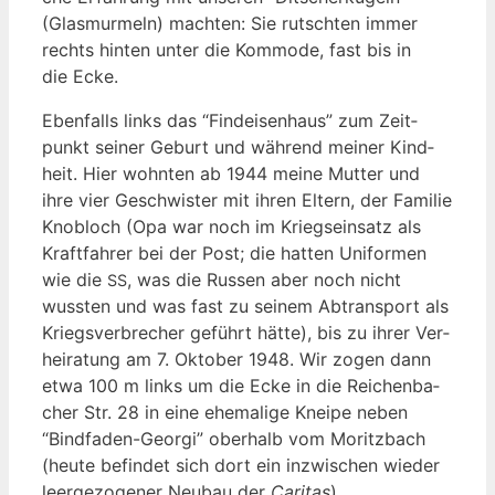
(Glas­mur­meln) mach­ten: Sie rutsch­ten immer
rechts hin­ten unter die Kom­mo­de, fast bis in
die Ecke.
Eben­falls links das “Find­ei­sen­haus” zum Zeit­
punkt sei­ner Geburt und wäh­rend mei­ner Kind­
heit. Hier wohn­ten ab 1944 mei­ne Mut­ter und
ihre vier Geschwis­ter mit ihren Eltern, der Fami­lie
Knob­loch (Opa war noch im Kriegs­ein­satz als
Kraft­fah­rer bei der Post; die hat­ten Uni­for­men
wie die
, was die Rus­sen aber noch nicht
SS
wuss­ten und was fast zu sei­nem Abtrans­port als
Kriegs­ver­bre­cher geführt hät­te), bis zu ihrer Ver­
hei­ra­tung am 7. Okto­ber 1948. Wir zogen dann
etwa 100 m links um die Ecke in die Rei­chen­ba­
cher Str. 28 in eine ehe­ma­li­ge Knei­pe neben
“Bind­fa­den-Geor­gi” ober­halb vom Moritz­bach
(heu­te befin­det sich dort ein inzwi­schen wie­der
leer­ge­zo­ge­ner Neu­bau der
Cari­tas
).