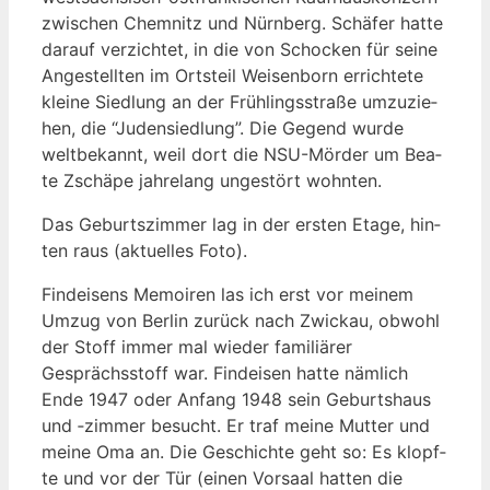
zwi­schen Chem­nitz und Nürn­berg. Schä­fer hat­te
dar­auf ver­zich­tet, in die von Scho­cken für sei­ne
Ange­stell­ten im Orts­teil Wei­sen­born errich­te­te
klei­ne Sied­lung an der Früh­lings­stra­ße umzu­zie­
hen, die “Juden­sied­lung”. Die Gegend wur­de
welt­be­kannt, weil dort die NSU-Mör­der um Bea­
te Zsch­ä­pe jah­re­lang unge­stört wohnten.
Das Geburts­zim­mer lag in der ers­ten Eta­ge, hin­
ten raus (aktu­el­les Foto).
Find­ei­sens Memoi­ren las ich erst vor mei­nem
Umzug von Ber­lin zurück nach Zwi­ckau, obwohl
der Stoff immer mal wie­der fami­liä­rer
Gesprächs­stoff war. Find­ei­sen hat­te näm­lich
Ende 1947 oder Anfang 1948 sein Geburts­haus
und ‑zim­mer besucht. Er traf mei­ne Mut­ter und
mei­ne Oma an. Die Geschich­te geht so: Es klopf­
te und vor der Tür (einen Vor­saal hat­ten die