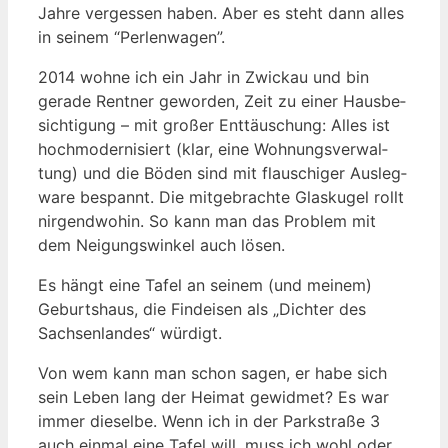
Jah­re ver­ges­sen haben. Aber es steht dann alles
in sei­nem “Per­len­wa­gen”.
2014 woh­ne ich ein Jahr in Zwi­ckau und bin
gera­de Rent­ner gewor­den, Zeit zu einer Haus­be­
sich­ti­gung – mit gro­ßer Ent­täu­schung: Alles ist
hoch­mo­der­ni­siert (klar, eine Woh­nungs­ver­wal­
tung) und die Böden sind mit flau­schi­ger Aus­leg­
wa­re bespannt. Die mit­ge­brach­te Glas­ku­gel rollt
nir­gend­wo­hin. So kann man das Pro­blem mit
dem Nei­gungs­win­kel auch lösen.
Es hängt eine Tafel an sei­nem (und mei­nem)
Geburts­haus, die Find­ei­sen als „Dich­ter des
Sach­sen­lan­des“ würdigt.
Von wem kann man schon sagen, er habe sich
sein Leben lang der Hei­mat gewid­met? Es war
immer die­sel­be. Wenn ich in der Park­stra­ße 3
auch ein­mal eine Tafel will, muss ich wohl oder