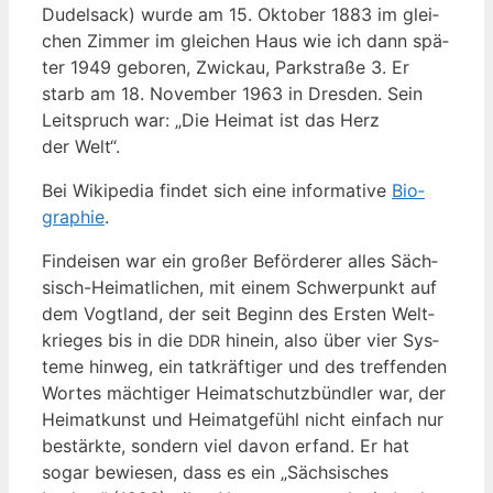
Dudel­sack) wur­de am 15. Okto­ber 1883 im glei­
chen Zim­mer im glei­chen Haus wie ich dann spä­
ter 1949 gebo­ren, Zwi­ckau, Park­stra­ße 3. Er
starb am 18. Novem­ber 1963 in Dres­den. Sein
Leit­spruch war: „Die Hei­mat ist das Herz
der Welt“.
Bei Wiki­pe­dia fin­det sich eine infor­ma­ti­ve
Bio­
gra­phie
.
Find­ei­sen war ein gro­ßer Beför­de­rer alles Säch­
sisch-Hei­mat­li­chen, mit einem Schwer­punkt auf
dem Vogt­land, der seit Beginn des Ers­ten Welt­
krie­ges bis in die
hin­ein, also über vier Sys­
DDR
te­me hin­weg, ein tat­kräf­ti­ger und des tref­fen­den
Wor­tes mäch­ti­ger Hei­mat­schutz­bünd­ler war, der
Hei­mat­kunst und Hei­mat­ge­fühl nicht ein­fach nur
bestärk­te, son­dern viel davon erfand. Er hat
sogar bewie­sen, dass es ein „Säch­si­sches