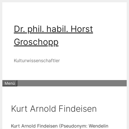
Zum
Inhalt
springen
Dr. phil. habil. Horst
Groschopp
Kulturwissenschaftler
Menü
Kurt Arnold Findeisen
Kurt Arnold Find­ei­sen (Pseud­onym: Wen­de­lin