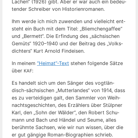
Lachen“ (1926) gibt. Aber er war auch ein bedeu­
ten­der Schrei­ber von Historienromanen.
Ihm wer­de ich mich zuwen­den und viel­leicht ent­
steht ein Buch mit dem Titel: „Bli­em­chen­gaf­fee“
und „Ber­mett“. Die Erfin­dung des „säch­si­schen
Gemüts“ 1920–1940 und der Bei­trag des „Volks­
dich­ters“ Kurt Arnold Findeisen.
In mei­nem
“Heimat”-Text
ste­hen fol­gen­de Sät­ze
über
:
KAF
Es han­delt sich um den Sän­ger des vogt­län­
disch-säch­si­schen „Mut­ter­lan­des“ von 1914, dass
es zu ver­tei­di­gen galt, den Samm­ler von Weih­
nachts­ge­schich­ten, des Erzäh­lers über Stül­pner
Karl, den „Sohn der Wäl­der“, den Robert Schu­
mann und Bach und Hän­del und Seu­me, alles
berühm­te Sach­sen, wie wir nun wis­sen, über die
er gut gän­gi­ge Roman-Bio­gra­phien schrieb.