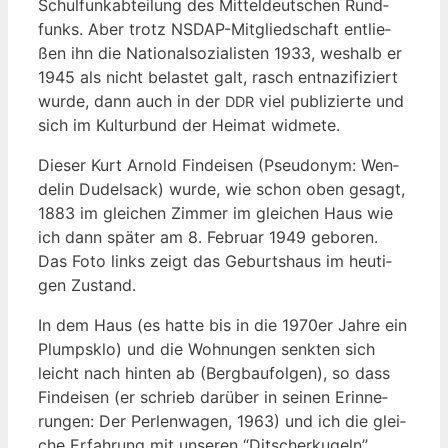
Schul­funk­ab­tei­lung des Mit­tel­deut­schen Rund­
funks. Aber trotz NSDAP-Mit­glied­schaft ent­lie­
ßen ihn die Natio­nal­so­zia­lis­ten 1933, wes­halb er
1945 als nicht belas­tet galt, rasch ent­na­zi­fi­ziert
wur­de, dann auch in der
viel publi­zier­te und
DDR
sich im Kul­tur­bund der Hei­mat widmete.
Die­ser Kurt Arnold Find­ei­sen (Pseud­onym: Wen­
de­lin Dudel­sack) wur­de, wie schon oben gesagt,
1883 im glei­chen Zim­mer im glei­chen Haus wie
ich dann spä­ter am 8. Febru­ar 1949 gebo­ren.
Das Foto links zeigt das Geburts­haus im heu­ti­
gen Zustand.
In dem Haus (es hat­te bis in die 1970er Jah­re ein
Plumps­klo) und die Woh­nun­gen senk­ten sich
leicht nach hin­ten ab (Berg­bau­fol­gen), so dass
Find­ei­sen (er schrieb dar­über in sei­nen Erin­ne­
run­gen: Der Per­len­wa­gen, 1963) und ich die glei­
che Erfah­rung mit unse­ren “Dit­scher­ku­geln”