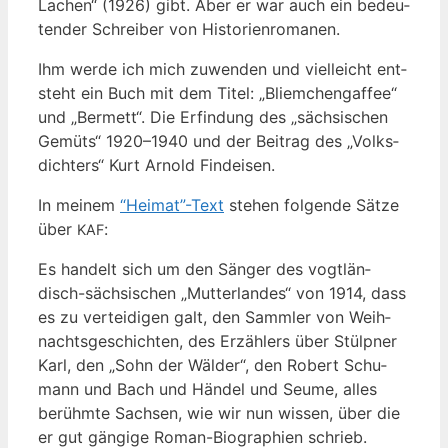
Lachen“ (1926) gibt. Aber er war auch ein bedeu­
ten­der Schrei­ber von Historienromanen.
Ihm wer­de ich mich zuwen­den und viel­leicht ent­
steht ein Buch mit dem Titel: „Bli­em­chen­gaf­fee“
und „Ber­mett“. Die Erfin­dung des „säch­si­schen
Gemüts“ 1920–1940 und der Bei­trag des „Volks­
dich­ters“ Kurt Arnold Findeisen.
In mei­nem
“Heimat”-Text
ste­hen fol­gen­de Sät­ze
über
:
KAF
Es han­delt sich um den Sän­ger des vogt­län­
disch-säch­si­schen „Mut­ter­lan­des“ von 1914, dass
es zu ver­tei­di­gen galt, den Samm­ler von Weih­
nachts­ge­schich­ten, des Erzäh­lers über Stül­pner
Karl, den „Sohn der Wäl­der“, den Robert Schu­
mann und Bach und Hän­del und Seu­me, alles
berühm­te Sach­sen, wie wir nun wis­sen, über die
er gut gän­gi­ge Roman-Bio­gra­phien schrieb.