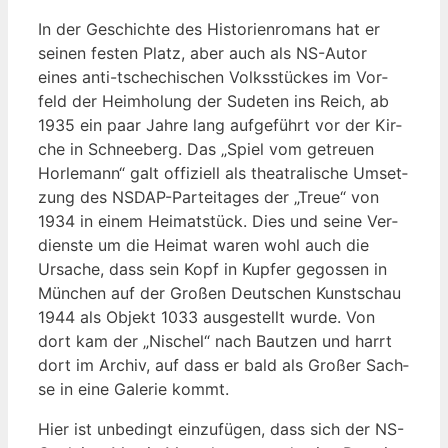
In der Geschich­te des His­to­ri­en­ro­mans hat er
sei­nen fes­ten Platz, aber auch als NS-Autor
eines anti-tsche­chi­schen Volks­stü­ckes im Vor­
feld der Heim­ho­lung der Sude­ten ins Reich, ab
1935 ein paar Jah­re lang auf­ge­führt vor der Kir­
che in Schnee­berg. Das „Spiel vom getreu­en
Hor­le­mann“ galt offi­zi­ell als thea­tra­li­sche Umset­
zung des NSDAP-Par­tei­ta­ges der „Treue“ von
1934 in einem Hei­mat­stück. Dies und sei­ne Ver­
diens­te um die Hei­mat waren wohl auch die
Ursa­che, dass sein Kopf in Kup­fer gegos­sen in
Mün­chen auf der Gro­ßen Deut­schen Kunst­schau
1944 als Objekt 1033 aus­ge­stellt wur­de. Von
dort kam der „Nischel“ nach Baut­zen und harrt
dort im Archiv, auf dass er bald als Gro­ßer Sach­
se in eine Gale­rie kommt.
Hier ist unbe­dingt ein­zu­fü­gen, dass sich der NS-