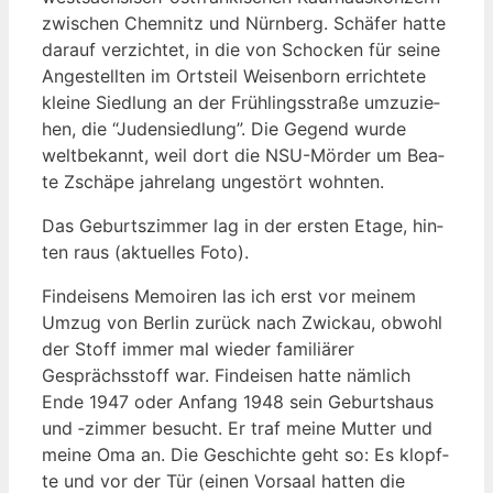
zwi­schen Chem­nitz und Nürn­berg. Schä­fer hat­te
dar­auf ver­zich­tet, in die von Scho­cken für sei­ne
Ange­stell­ten im Orts­teil Wei­sen­born errich­te­te
klei­ne Sied­lung an der Früh­lings­stra­ße umzu­zie­
hen, die “Juden­sied­lung”. Die Gegend wur­de
welt­be­kannt, weil dort die NSU-Mör­der um Bea­
te Zsch­ä­pe jah­re­lang unge­stört wohnten.
Das Geburts­zim­mer lag in der ers­ten Eta­ge, hin­
ten raus (aktu­el­les Foto).
Find­ei­sens Memoi­ren las ich erst vor mei­nem
Umzug von Ber­lin zurück nach Zwi­ckau, obwohl
der Stoff immer mal wie­der fami­liä­rer
Gesprächs­stoff war. Find­ei­sen hat­te näm­lich
Ende 1947 oder Anfang 1948 sein Geburts­haus
und ‑zim­mer besucht. Er traf mei­ne Mut­ter und
mei­ne Oma an. Die Geschich­te geht so: Es klopf­
te und vor der Tür (einen Vor­saal hat­ten die