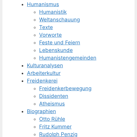
Humanismus
Humanistik
Weltanschauung
Texte
Vorworte
Feste und Feiern
Lebenskunde
Humanisten­gemeinden
Kulturanalysen
Arbeiterkultur
Freidenkerei
Freidenker­bewegung
Dissidenten
Atheismus
Biographien
Otto Rühle
Fritz Kummer
Rudolph Penzig