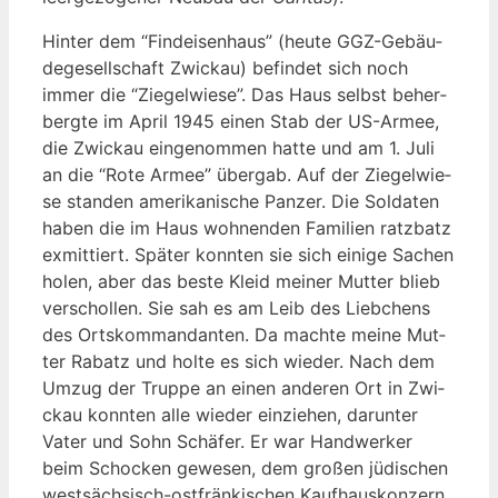
Hin­ter dem “Find­ei­sen­haus” (heu­te GGZ-Gebäu­
de­ge­sell­schaft Zwi­ckau) befin­det sich noch
immer die “Zie­gel­wie­se”. Das Haus selbst beher­
berg­te im April 1945 einen Stab der US-Armee,
die Zwi­ckau ein­ge­nom­men hat­te und am 1. Juli
an die “Rote Armee” über­gab. Auf der Zie­gel­wie­
se stan­den ame­ri­ka­ni­sche Pan­zer. Die Sol­da­ten
haben die im Haus woh­nen­den Fami­li­en ratz­batz
exmit­tiert. Spä­ter konn­ten sie sich eini­ge Sachen
holen, aber das bes­te Kleid mei­ner Mut­ter blieb
ver­schol­len. Sie sah es am Leib des Lieb­chens
des Orts­kom­man­dan­ten. Da mach­te mei­ne Mut­
ter Rabatz und hol­te es sich wie­der. Nach dem
Umzug der Trup­pe an einen ande­ren Ort in Zwi­
ckau konn­ten alle wie­der ein­zie­hen, dar­un­ter
Vater und Sohn Schä­fer. Er war Hand­wer­ker
beim Scho­cken gewe­sen, dem gro­ßen jüdi­schen
west­säch­sisch-ost­frän­ki­schen Kauf­haus­kon­zern