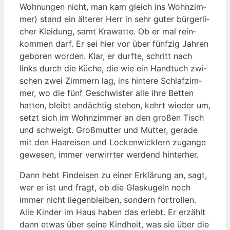
Woh­nun­gen nicht, man kam gleich ins Wohn­zim­
mer) stand ein älte­rer Herr in sehr guter bür­ger­li­
cher Klei­dung, samt Kra­wat­te. Ob er mal rein­
kom­men darf. Er sei hier vor über fünf­zig Jah­ren
gebo­ren wor­den. Klar, er durf­te, schritt nach
links durch die Küche, die wie ein Hand­tuch zwi­
schen zwei Zim­mern lag, ins hin­te­re Schlaf­zim­
mer, wo die fünf Geschwis­ter alle ihre Bet­ten
hat­ten, bleibt andäch­tig ste­hen, kehrt wie­der um,
setzt sich im Wohn­zim­mer an den gro­ßen Tisch
und schweigt. Groß­mutter und Mut­ter, gera­de
mit den Haar­ei­sen und Locken­wick­lern zugan­ge
gewe­sen, immer ver­wirr­ter wer­dend hinterher.
Dann hebt Find­ei­sen zu einer Erklä­rung an, sagt,
wer er ist und fragt, ob die Glas­ku­geln noch
immer nicht lie­gen­blei­ben, son­dern fort­rol­len.
Alle Kin­der im Haus haben das erlebt. Er erzählt
dann etwas über sei­ne Kind­heit, was sie über die