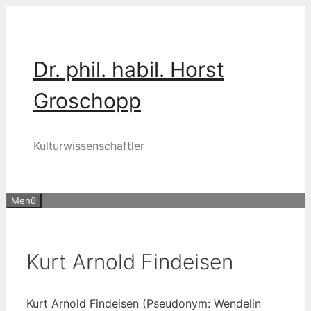
Zum
Inhalt
springen
Dr. phil. habil. Horst
Groschopp
Kulturwissenschaftler
Menü
Kurt Arnold Findeisen
Kurt Arnold Find­ei­sen (Pseud­onym: Wen­de­lin