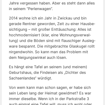
Jah­re ver­ges­sen haben. Aber es steht dann alles
in sei­nem “Per­len­wa­gen”.
2014 woh­ne ich ein Jahr in Zwi­ckau und bin
gera­de Rent­ner gewor­den, Zeit zu einer Haus­be­
sich­ti­gung – mit gro­ßer Ent­täu­schung: Alles ist
hoch­mo­der­ni­siert (klar, eine Woh­nungs­ver­wal­
tung) und die Böden sind mit flau­schi­ger Aus­leg­
wa­re bespannt. Die mit­ge­brach­te Glas­ku­gel rollt
nir­gend­wo­hin. So kann man das Pro­blem mit
dem Nei­gungs­win­kel auch lösen.
Es hängt eine Tafel an sei­nem (und mei­nem)
Geburts­haus, die Find­ei­sen als „Dich­ter des
Sach­sen­lan­des“ würdigt.
Von wem kann man schon sagen, er habe sich
sein Leben lang der Hei­mat gewid­met? Es war
immer die­sel­be. Wenn ich in der Park­stra­ße 3
auch ein­mal eine Tafel will, muss ich wohl oder