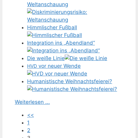
Weltanschauung
Himmlischer Fußball
Integration ins „Abendland“
Die weiße Linie
vor neuer Wende
HVD
Humanistische Weihnachtsfeierei?
Weiterlesen ...
<<
1
2
3