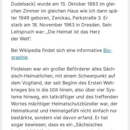
Dudel­sack) wur­de am 15. Okto­ber 1883 im glei­
chen Zim­mer im glei­chen Haus wie ich dann spä­
ter 1949 gebo­ren, Zwi­ckau, Park­stra­ße 3. Er
starb am 18. Novem­ber 1963 in Dres­den. Sein
Leit­spruch war: „Die Hei­mat ist das Herz
der Welt“.
Bei Wiki­pe­dia fin­det sich eine infor­ma­ti­ve
Bio­
gra­phie
.
Find­ei­sen war ein gro­ßer Beför­de­rer alles Säch­
sisch-Hei­mat­li­chen, mit einem Schwer­punkt auf
dem Vogt­land, der seit Beginn des Ers­ten Welt­
krie­ges bis in die
hin­ein, also über vier Sys­
DDR
te­me hin­weg, ein tat­kräf­ti­ger und des tref­fen­den
Wor­tes mäch­ti­ger Hei­mat­schutz­bünd­ler war, der
Hei­mat­kunst und Hei­mat­ge­fühl nicht ein­fach nur
bestärk­te, son­dern viel davon erfand. Er hat
sogar bewie­sen, dass es ein „Säch­si­sches