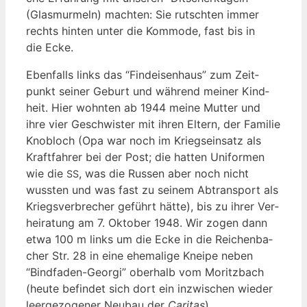
(Glas­mur­meln) mach­ten: Sie rutsch­ten immer
rechts hin­ten unter die Kom­mo­de, fast bis in
die Ecke.
Eben­falls links das “Find­ei­sen­haus” zum Zeit­
punkt sei­ner Geburt und wäh­rend mei­ner Kind­
heit. Hier wohn­ten ab 1944 mei­ne Mut­ter und
ihre vier Geschwis­ter mit ihren Eltern, der Fami­lie
Knob­loch (Opa war noch im Kriegs­ein­satz als
Kraft­fah­rer bei der Post; die hat­ten Uni­for­men
wie die
, was die Rus­sen aber noch nicht
SS
wuss­ten und was fast zu sei­nem Abtrans­port als
Kriegs­ver­bre­cher geführt hät­te), bis zu ihrer Ver­
hei­ra­tung am 7. Okto­ber 1948. Wir zogen dann
etwa 100 m links um die Ecke in die Rei­chen­ba­
cher Str. 28 in eine ehe­ma­li­ge Knei­pe neben
“Bind­fa­den-Geor­gi” ober­halb vom Moritz­bach
(heu­te befin­det sich dort ein inzwi­schen wie­der
leer­ge­zo­ge­ner Neu­bau der
Cari­tas
).