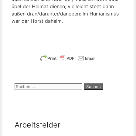
übel der Hei­mat die­nen; viel­leicht steht dann
außen dran/darunter/daneben: Im Huma­nis­mus
war der Horst daheim.
Suchen
nach:
Arbeitsfelder