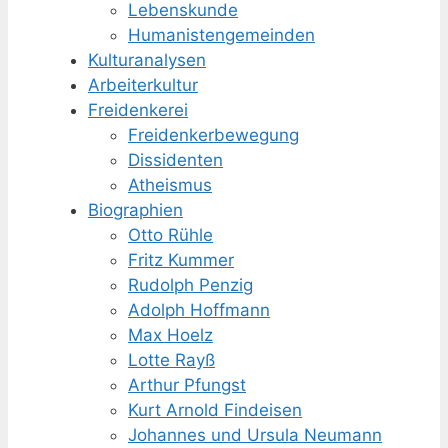
Lebenskunde
Humanisten­gemeinden
Kulturanalysen
Arbeiterkultur
Freidenkerei
Freidenker­bewegung
Dissidenten
Atheismus
Biographien
Otto Rühle
Fritz Kummer
Rudolph Penzig
Adolph Hoffmann
Max Hoelz
Lotte Rayß
Arthur Pfungst
Kurt Arnold Findeisen
Johannes und Ursula Neumann