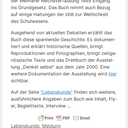
der Wei­ma­rer Reichs­ver­fas­sung 1949 Ein­gang
ins Grund­ge­setz. Das Buch nimmt auch Bezug
auf eini­ge Hal­tun­gen der
zur Welt­lich­keit
DDR
des Schulwesens.
Aus­ge­hend von aktu­el­len Debat­ten erzählt das
Buch die­se span­nen­de Geschich­te. Es doku­men­
tiert und erklärt his­to­ri­sche Quel­len, bringt
Repro­duk­tio­nen und Foto­gra­phien, bringt zeit­ge­
nös­si­sche Tex­te und das Dreh­buch der Aus­stel­
lung „Den­ket selbst“ aus dem Jahr 2000. Eine
wei­te­re Doku­men­ta­ti­on der Aus­stel­lung wird
hier
sichtbar.
Auf der Sei­te
“Lebens­kun­de”
fin­den sich wei­te­re,
aus­führ­li­che­re Anga­ben zum Buch wie Inhalt, Fly­
er, Begleit­tex­te, Interview …
Kategorien
Lebenskunde
,
Meldung