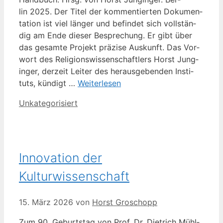
lin 2025. Der Titel der kom­men­tier­ten Doku­men­
ta­ti­on ist viel län­ger und befin­det sich voll­stän­
dig am Ende die­ser Bespre­chung. Er gibt über
das gesam­te Pro­jekt prä­zi­se Aus­kunft. Das Vor­
wort des Reli­gi­ons­wis­sen­schaft­lers Horst Jung­
in­ger, der­zeit Lei­ter des her­aus­ge­ben­den Insti­
tuts, kün­digt …
Wei­ter­le­sen
Kategorien
Unkategorisiert
Innovation der
Kulturwissenschaft
15. März 2026
von
Horst Groschopp
Zum 90. Geburts­tag von Prof. Dr. Diet­rich Mühl­