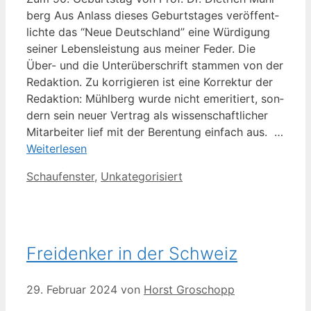
berg Aus Anlass die­ses Geburts­ta­ges ver­öf­fent­
lich­te das “Neue Deutsch­land” eine Wür­di­gung
sei­ner Lebens­leis­tung aus mei­ner Feder. Die
Über- und die Unter­über­schrift stam­men von der
Redak­ti­on. Zu kor­ri­gie­ren ist eine Kor­rek­tur der
Redak­ti­on: Mühl­berg wur­de nicht eme­ri­tiert, son­
dern sein neu­er Ver­trag als wis­sen­schaft­li­cher
Mit­ar­bei­ter lief mit der Beren­tung ein­fach aus. …
Wei­ter­le­sen
Kategorien
Schaufenster
,
Unkategorisiert
Freidenker in der Schweiz
29. Februar 2024
von
Horst Groschopp