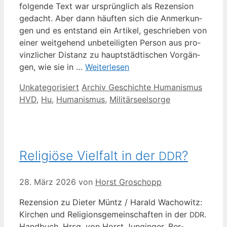
fol­gen­de Text war ursprüng­lich als Rezen­si­on
gedacht. Aber dann häuf­ten sich die Anmer­kun­
gen und es ent­stand ein Arti­kel, geschrie­ben von
einer weit­ge­hend unbe­tei­lig­ten Per­son aus pro­
vinz­li­cher Distanz zu haupt­städ­ti­schen Vor­gän­
gen, wie sie in …
Wei­ter­le­sen
Kategorien
Schlagwörter
Unkategorisiert
Archiv Geschichte Humanismus
HVD
,
Hu
,
Humanismus
,
Militärseelsorge
Religiöse Vielfalt in der
?
DDR
28. März 2026
von
Horst Groschopp
Rezen­si­on zu Die­ter Müntz / Harald Wacho­witz:
Kir­chen und Reli­gi­ons­ge­mein­schaf­ten in der
.
DDR
Hand­buch. Hrsg. von Horst Jung­in­ger. Ber­