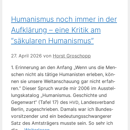
Humanismus noch immer in der
Aufklärung – eine Kritik am
“säkularen Humanismus”
27. April 2026
von
Horst Groschopp
1. Erin­ne­rung an den Anfang „Wenn uns die Men­
schen nicht als täti­ge Huma­nis­ten erle­ben, kön­
nen sie unse­re Welt­an­schau­ung gar nicht erfah­
ren.“ Die­ser Spruch wur­de mir 2006 im Aus­stel­
lungs­ka­ta­log „Huma­nis­mus. Geschich­te und
Gegen­wart“ (Tafel 17) des
, Lan­des­ver­band
HVD
Ber­lin, zuge­schrie­ben. Damals war ich Bun­des­
vor­sit­zen­der und ein bedeu­tungs­schwan­ge­rer
Satz des Amts­trä­gers muss­te sein. So sehr ich
die …
Wei­ter­le­sen