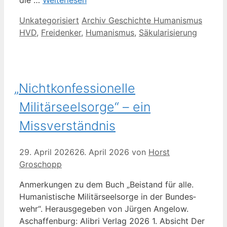
Kategorien
Schlagwörter
Unkategorisiert
Archiv Geschichte Humanismus
HVD
,
Freidenker
,
Humanismus
,
Säkularisierung
„
Nichtkonfessionelle
Militärseelsorge“ – ein
Missverständnis
29. April 2026
26. April 2026
von
Horst
Groschopp
Anmer­kun­gen zu dem Buch „Bei­stand für alle.
Huma­nis­ti­sche Mili­tär­seel­sor­ge in der Bun­des­
wehr“. Her­aus­ge­ge­ben von Jür­gen Ange­low.
Aschaf­fen­burg: Ali­bri Ver­lag 2026 1. Absicht Der