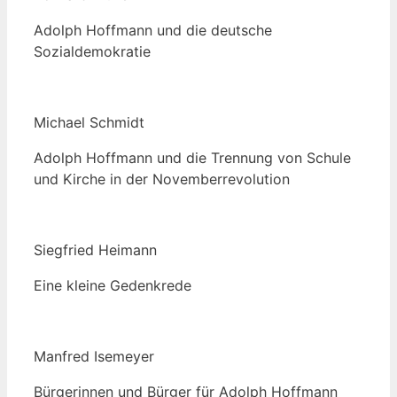
Adolph Hoff­mann und die deut­sche
Sozialdemokratie
Micha­el Schmidt
Adolph Hoff­mann und die Tren­nung von Schu­le
und Kir­che in der Novemberrevolution
Sieg­fried Heimann
Eine klei­ne Gedenkrede
Man­fred Isemeyer
Bür­ge­rin­nen und Bür­ger für Adolph Hoffmann