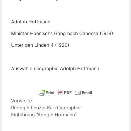
Adolph Hoff­mann
Minis­ter Hae­nischs Gang nach Canos­sa (1919)
Unter den Lin­den 4 (1920)
Aus­wahl­bi­blio­gra­phie Adolph Hoffmann
Kategorien
Vorworte
Rudolph Penzig Kurzbiographie
Einführung “Adolph Hofmann”