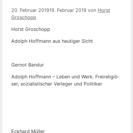
20. Februar 2019
19. Februar 2019
von
Horst
Groschopp
Horst Gro­schopp
Adolph Hoff­mann aus heu­ti­ger Sicht
Ger­not Bandur
Adolph Hoff­mann – Leben und Werk. Frei­re­li­giö­
ser, sozia­lis­ti­scher Ver­le­ger und Politiker
Eck­hard Müller