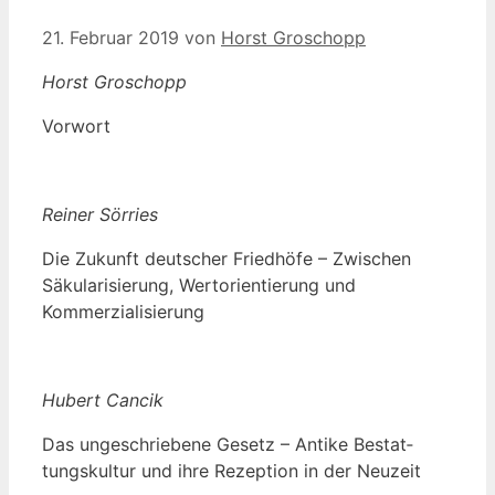
21. Februar 2019
von
Horst Groschopp
Horst Gro­schopp
Vor­wort
Rei­ner Sörries
Die Zukunft deut­scher Fried­hö­fe – Zwi­schen
Säku­la­ri­sie­rung, Wert­ori­en­tie­rung und
Kommerzialisierung
Hubert Can­cik
Das unge­schrie­be­ne Gesetz – Anti­ke Bestat­
tungs­kul­tur und ihre Rezep­ti­on in der Neuzeit