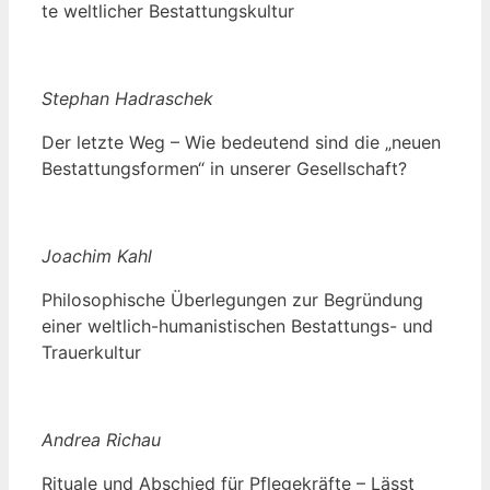
te welt­li­cher Bestattungskultur
Ste­phan Hadraschek
Der letz­te Weg – Wie bedeu­tend sind die „neu­en
Bestat­tungs­for­men“ in unse­rer Gesellschaft?
Joa­chim Kahl
Phi­lo­so­phi­sche Über­le­gun­gen zur Begrün­dung
einer welt­lich-huma­nis­ti­schen Bestat­tungs- und
Trauerkultur
Andrea Rich­au
Ritua­le und Abschied für Pfle­ge­kräf­te – Lässt