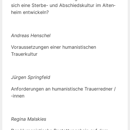
sich eine Ster­be- und Abschieds­kul­tur im Alten­
heim entwickeln?
Andre­as Henschel
Vor­aus­set­zun­gen einer huma­nis­ti­schen
Trauerkultur
Jür­gen Springfeld
Anfor­de­run­gen an huma­nis­ti­sche Trau­er­red­ner /
‑innen
Regi­na Malskies