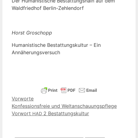
Der Huma­nis­ti­sche Bestat­tungs­hain auf dem
Wald­fried­hof Berlin-Zehlendorf
Horst Gro­schopp
Huma­nis­ti­sche Bestat­tungs­kul­tur – Ein
Annäherungsversuch
Kategorien
Vorworte
Konfessionsfreie und Weltanschauungspflege
Vorwort
2 Bestattungskultur
HAD