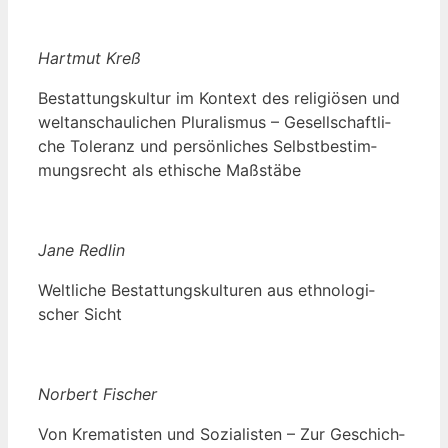
Hart­mut Kreß
Bestat­tungs­kul­tur im Kon­text des reli­giö­sen und
welt­an­schau­li­chen Plu­ra­lis­mus – Gesell­schaft­li­
che Tole­ranz und per­sön­li­ches Selbst­be­stim­
mungs­recht als ethi­sche Maßstäbe
Jane Red­lin
Welt­li­che Bestat­tungs­kul­tu­ren aus eth­no­lo­gi­
scher Sicht
Nor­bert Fischer
Von Kre­ma­tis­ten und Sozia­lis­ten – Zur Geschich­