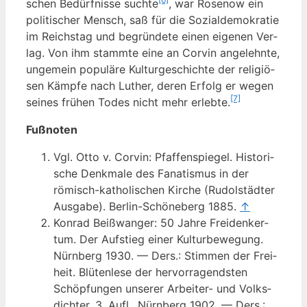
schen Bedürf­nis­se such­te
, war Rose­now ein
poli­ti­scher Mensch, saß für die Sozi­al­de­mo­kra­tie
im Reichs­tag und begrün­de­te einen eige­nen Ver­
lag. Von ihm stamm­te eine an Cor­vin ange­lehn­te,
unge­mein popu­lä­re Kul­tur­ge­schich­te der reli­giö­
sen Kämp­fe nach Luther, deren Erfolg er wegen
[7]
sei­nes frü­hen Todes nicht mehr erleb­te.
Fuß­no­ten
Vgl. Otto v. Cor­vin: Pfaf­fen­spie­gel. His­to­ri­
sche Denk­ma­le des Fana­tis­mus in der
römisch-katho­li­schen Kir­che (Rudol­städ­ter
Aus­ga­be). Ber­lin-Schö­ne­berg 1885.
↑
Kon­rad Beiß­wan­ger: 50 Jah­re Frei­den­ker­
tum. Der Auf­stieg einer Kul­tur­be­we­gung.
Nürn­berg 1930. — Ders.: Stim­men der Frei­
heit. Blü­ten­le­se der her­vor­ra­gends­ten
Schöp­fun­gen unse­rer Arbei­ter- und Volks­
dich­ter. 3. Aufl., Nürn­berg 1902. — Ders.: