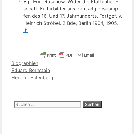
Vgl. Emil Rose­now: Wider die Pfaf­fen­herr­
schaft. Kul­tur­bil­der aus den Rel­gi­ons­kämp­
fen des 16. Und 17. Jahr­hun­derts. Fort­gef. v.
Hein­rich Strö­bel. 2 Bde, Ber­lin 1904, 1905.
↑
Kategorien
Biographien
Eduard Bernstein
Herbert Eulenberg
Suchen
nach: