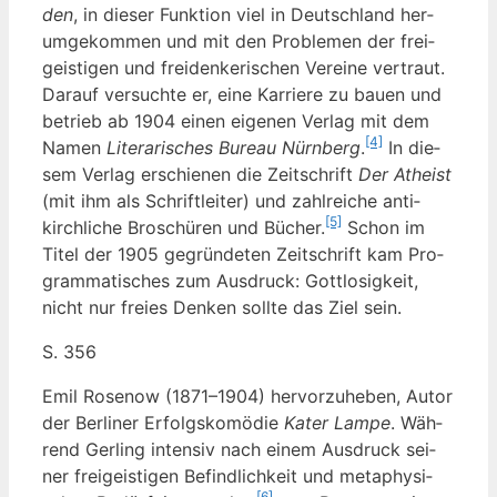
den
, in die­ser Funk­ti­on viel in Deutsch­land her­
um­ge­kom­men und mit den Pro­ble­men der frei­
geis­ti­gen und frei­den­ke­ri­schen Ver­ei­ne ver­traut.
Dar­auf ver­such­te er, eine Kar­rie­re zu bau­en und
betrieb ab 1904 einen eige­nen Ver­lag mit dem
[4]
Namen
Lite­ra­ri­sches Bureau Nürn­berg
.
In die­
sem Ver­lag erschie­nen die Zeit­schrift
Der Athe­ist
(mit ihm als Schrift­lei­ter) und zahl­rei­che anti­
[5]
kirch­li­che Bro­schü­ren und Bücher.
Schon im
Titel der 1905 gegrün­de­ten Zeit­schrift kam Pro­
gram­ma­ti­sches zum Aus­druck: Gott­lo­sig­keit,
nicht nur frei­es Den­ken soll­te das Ziel sein.
S. 356
Emil Rose­now (1871–1904) her­vor­zu­he­ben, Autor
der Ber­li­ner Erfolgs­ko­mö­die
Kater Lam­pe
. Wäh­
rend Ger­ling inten­siv nach einem Aus­druck sei­
ner frei­geis­ti­gen Befind­lich­keit und meta­phy­si­
[6]