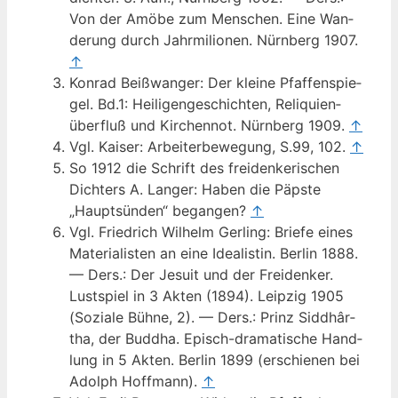
Von der Amö­be zum Men­schen. Eine Wan­
de­rung durch Jahr­mi­li­o­nen. Nürn­berg 1907.
↑
Kon­rad Beiß­wan­ger: Der klei­ne Pfaf­fen­spie­
gel. Bd.1: Hei­li­gen­ge­schich­ten, Reli­qui­en­
über­fluß und Kir­chen­not. Nürn­berg 1909.
↑
Vgl. Kai­ser: Arbei­ter­be­we­gung, S.99, 102.
↑
So 1912 die Schrift des frei­den­ke­ri­schen
Dich­ters A. Lan­ger: Haben die Päps­te
„Haupt­sün­den“ began­gen?
↑
Vgl. Fried­rich Wil­helm Ger­ling: Brie­fe eines
Mate­ria­lis­ten an eine Idea­lis­tin. Ber­lin 1888.
— Ders.: Der Jesu­it und der Frei­den­ker.
Lust­spiel in 3 Akten (1894). Leip­zig 1905
(Sozia­le Büh­ne, 2). — Ders.: Prinz Sid­dhâr­
tha, der Bud­dha. Episch-dra­ma­ti­sche Hand­
lung in 5 Akten. Ber­lin 1899 (erschie­nen bei
Adolph Hoff­mann).
↑