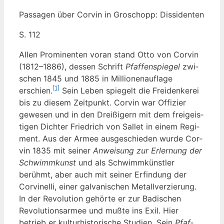
Pas­sa­gen über Cor­vin in Gro­schopp: Dissidenten
S. 112
Allen Pro­mi­nen­ten vor­an stand Otto von Cor­vin
(1812–1886), des­sen Schrift
Pfaf­fen­spie­gel
zwi­
schen 1845 und 1885 in Mil­lio­nen­auf­la­ge
[1]
erschien.
Sein Leben spie­gelt die Frei­den­ke­rei
bis zu die­sem Zeit­punkt. Cor­vin war Offi­zier
gewe­sen und in den Drei­ßi­gern mit dem frei­geis­
ti­gen Dich­ter Fried­rich von Sal­let in einem Regi­
ment. Aus der Armee aus­ge­schie­den wur­de Cor­
vin 1835 mit sei­ner
Anwei­sung zur Erler­nung der
Schwimm­kunst
und als Schwimm­künst­ler
berühmt, aber auch mit sei­ner Erfin­dung der
Cor­vi­nel­li, einer gal­va­ni­schen Metall­ver­zie­rung.
In der Revo­lu­ti­on gehör­te er zur Badi­schen
Revo­lu­ti­ons­ar­mee und muß­te ins Exil. Hier
betrieb er kul­tur­his­to­ri­sche Stu­di­en. Sein
Pfaf­