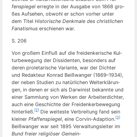
fen­spie­gel
erreg­te in der Aus­ga­be von 1868 gro­
ßes Auf­se­hen, obwohl er schon vor­her unter
dem Titel
His­to­ri­sche Denk­ma­le des christ­li­chen
Fana­tis­mus
erschie­nen war.
S. 206
Von gro­ßem Ein­fluß auf die frei­den­ke­ri­sche Kul­
tur­be­we­gung der Dis­si­den­ten, beson­ders auf
deren pro­le­ta­ri­sche Vari­an­te, war der Dich­ter
und Redak­teur Kon­rad Beiß­wan­ger (1869–1934),
der neben Stu­di­en zu natür­li­chen Welt­erklä­run­
gen, in denen er sich als Dar­wi­nist bekann­te und
einer Samm­lung von Wer­ken der Arbei­ter­dich­ter,
auch eine Geschich­te der Frei­den­ker­be­we­gung
[2]
hin­ter­ließ.
Die wei­tes­te Ver­brei­tung fand sein
[3]
klei­ner
Pfaf­fen­spie­gel
, eine Cor­vin-Adap­ti­on.
Beiß­wan­ger war seit 1895 Ver­wal­tungs­lei­ter im
Bund frei­er reli­giö­ser Gemein­