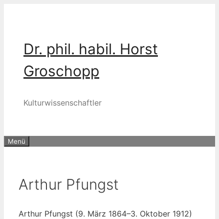
Zum
Inhalt
springen
Dr. phil. habil. Horst
Groschopp
Kulturwissenschaftler
Menü
Arthur Pfungst
Arthur Pfungst (9. März 1864–3. Okto­ber 1912)