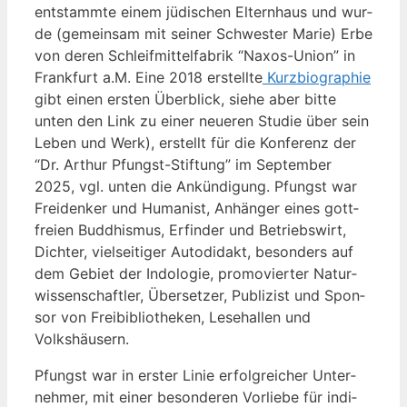
ent­stamm­te einem jüdi­schen Eltern­haus und wur­
de (gemein­sam mit sei­ner Schwes­ter Marie) Erbe
von deren Schleif­mit­tel­fa­brik “Naxos-Uni­on” in
Frank­furt a.M. Eine 2018 erstell­te
Kurz­bio­gra­phie
gibt einen ers­ten Über­blick, sie­he aber bit­te
unten den Link zu einer neue­ren Stu­die über sein
Leben und Werk), erstellt für die Kon­fe­renz der
“Dr. Arthur Pfungst-Stif­tung” im Sep­tem­ber
2025, vgl. unten die Ankün­di­gung. Pfungst war
Frei­den­ker und Huma­nist, Anhän­ger eines gott­
frei­en Bud­dhis­mus, Erfin­der und Betriebs­wirt,
Dich­ter, viel­sei­ti­ger Auto­di­dakt, beson­ders auf
dem Gebiet der Indo­lo­gie, pro­mo­vier­ter Natur­
wis­sen­schaft­ler, Über­set­zer, Publi­zist und Spon­
sor von Frei­bi­blio­the­ken, Lese­hal­len und
Volkshäusern.
Pfungst war in ers­ter Linie erfolg­rei­cher Unter­
neh­mer, mit einer beson­de­ren Vor­lie­be für indi­