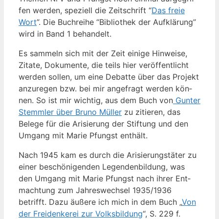
fen wer­den, spe­zi­ell die Zeit­schrift “
Das freie
Wort
”. Die Buch­rei­he “Biblio­thek der Auf­klä­rung”
wird in Band 1 behandelt.
Es sam­meln sich mit der Zeit eini­ge Hin­wei­se,
Zita­te, Doku­men­te, die teils hier ver­öf­fent­licht
wer­den sol­len, um eine Debat­te über das Pro­jekt
anzu­re­gen bzw. bei mir ange­fragt wer­den kön­
nen. So ist mir wich­tig, aus dem Buch von
Gun­ter
Stemm­ler über Bru­no Mül­ler
zu zitie­ren, das
Bele­ge für die Ari­sie­rung der Stif­tung und den
Umgang mit Marie Pfungst enthält.
Nach 1945 kam es durch die Ari­sie­rungs­tä­ter zu
einer beschö­ni­gen­den Legen­den­bil­dung, was
den Umgang mit Marie Pfungst nach ihrer Ent­
mach­tung zum Jah­res­wech­sel 1935/1936
betrifft. Dazu äuße­re ich mich in dem Buch „
Von
der Frei­den­ke­rei zur Volks­bil­dung
“, S. 229 f.