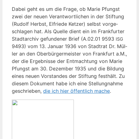
Dabei geht es um die Fra­ge, ob Marie Pfungst
zwei der neu­en Ver­ant­wort­li­chen in der Stif­tung
(Rudolf Herbst, Elfrie­de Ket­zer) selbst vor­ge­
schla­gen hat. Als Quel­le dient ein im Frank­fur­ter
Stadt­ar­chiv gefun­de­ner Brief (A.02.01 9593
ISG
9493) vom 13. Janu­ar 1936 von Stadt­rat Dr. Mül­
ler an den Ober­bür­ger­meis­ter von Frank­furt a.M.,
der die Ergeb­nis­se der Ent­mach­tung von Marie
Pfungst am 30. Dezem­ber 1935 und die Bil­dung
eines neu­en Vor­stan­des der Stif­tung fest­hält. Zu
die­sem Doku­ment habe ich eine Stel­lung­nah­me
geschrie­ben,
die ich hier öffent­lich mache
.