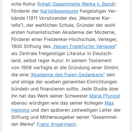
sche Kul­tur (
Inhalt Gesam­mel­te Wer­ke
. Band
);
II
För­de­rer der
Kar­tell­be­we­gung
frei­geis­ti­ger Ver­
bän­de (1911 Vor­sit­zen­der des „Wei­ma­rer Kar­
tells“), der welt­li­chen Schu­le, Grün­der der wohl
ers­ten huma­nis­ti­schen Aka­de­mie der Moder­ne,
För­de­rer einer Frei­den­ker-Hoch­schu­le, Ver­le­ger,
1900 Stif­tung des „
Neu­en Frank­fur­ter Ver­la­ges
“
als Zen­tra­le frei­geis­ti­ger Lite­ra­tur in Deutsch­
land, selbst reger Autor. In sei­nem Tes­ta­ment
von 1908 ver­füg­te er die Grün­dung einer GmbH,
die eine
“Aka­de­mie des frei­en Gedan­kens”
sein
und eini­ge der soeben genann­ten Ein­rich­tun­gen
bün­deln und finan­zie­ren soll­te. Jede Stu­die über
ihn hat das Werk sei­ner Schwes­ter
Marie Pfungst
eben­so wür­di­gen wie das sei­ner Kol­le­gen
Max
Hen­ning
und den spä­te­ren zeit­wei­li­gen Lei­ter der
Stif­tung und Mit­her­aus­ge­ber sei­ner “Gesam­mel­
ten Wer­ke”
Franz Anger­mann
.