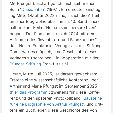
Mit Pfungst beschäf­ti­ge ich mich seit mei­nem
Buch “
Dis­si­den­ten
” (1997). Ein erneu­ter Ein­stieg
lag Mit­te Okto­ber 2023 nahe, als ich die Arbeit
an einer Bio­gra­phie über ihn als 10. Band inner­
halb mei­ner Rei­he “Huma­nis­mus­per­spek­ti­ven”
begann. Der Plan änder­te sich 2024 mit dem
Auf­fin­den des “Inven­tu­ren- und Bilanz­bu­ches”
des “Neu­en Frank­fur­ter Ver­la­ges” in der Stif­tung.
Damit war es mög­lich, eine Geschich­te die­ses
Ver­la­ges zu schrei­ben – in Koope­ra­ti­on mit der
Pfungst-Stif­tung
Frank­furt a.M.
Heu­te, Mit­te Juli 2025, ist dar­aus gewach­sen:
Ers­tens eine wis­sen­schaft­li­che Kon­fe­renz über
Arthur und Marie Pfungst im Sep­tem­ber 2025
(
hier das Pro­gramm
); zwei­tens für die­se Kon­fe­
renz und den spä­te­ren Pro­to­koll­band
“Bau­stei­ne
für eine Bio­gra­phie von Arthur Pfungst”,
und drit­
tens ein Buch, eben die­se Geschich­te des von