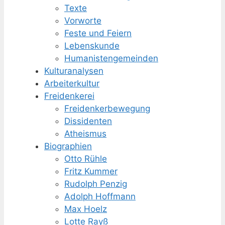
Texte
Vorworte
Feste und Feiern
Lebenskunde
Humanisten­gemeinden
Kulturanalysen
Arbeiterkultur
Freidenkerei
Freidenker­bewegung
Dissidenten
Atheismus
Biographien
Otto Rühle
Fritz Kummer
Rudolph Penzig
Adolph Hoffmann
Max Hoelz
Lotte Rayß