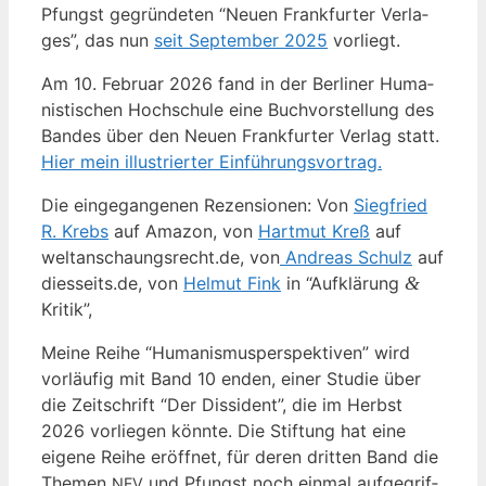
Pfungst gegrün­de­ten “Neu­en Frank­fur­ter Ver­la­
ges”, das nun
seit Sep­tem­ber 2025
vorliegt.
Am 10. Febru­ar 2026 fand in der Ber­li­ner Huma­
nis­ti­schen Hoch­schu­le eine Buch­vor­stel­lung des
Ban­des über den Neu­en Frank­fur­ter Ver­lag statt.
Hier mein illus­trier­ter Einführungsvortrag.
Die ein­ge­gan­ge­nen Rezen­sio­nen: Von
Sieg­fried
R. Krebs
auf Ama­zon, von
Hart­mut Kreß
auf
weltanschaungsrecht.de, von
Andre­as Schulz
auf
diesseits.de, von
Hel­mut Fink
in “Auf­klä­rung
&
Kritik”,
Mei­ne Rei­he “Huma­nis­mus­per­spek­ti­ven” wird
vor­läu­fig mit Band 10 enden, einer Stu­die über
die Zeit­schrift “Der Dis­si­dent”, die im Herbst
2026 vor­lie­gen könn­te. Die Stif­tung hat eine
eige­ne Rei­he eröff­net, für deren drit­ten Band die
The­men
und Pfungst noch ein­mal auf­ge­grif­
NFV