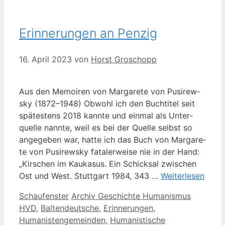
Erinnerungen an Penzig
16. April 2023
von
Horst Groschopp
Aus den Memoi­ren von Mar­ga­re­te von Pusirew­
sky (1872–1948) Obwohl ich den Buch­ti­tel seit
spä­tes­tens 2018 kann­te und ein­mal als Unter­
quel­le nann­te, weil es bei der Quel­le selbst so
ange­ge­ben war, hat­te ich das Buch von Mar­ga­re­
te von Pusirew­sky fata­ler­wei­se nie in der Hand:
„Kir­schen im Kau­ka­sus. Ein Schick­sal zwi­schen
Ost und West. Stutt­gart 1984, 343 …
Wei­ter­le­sen
Kategorien
Schlagwörter
Schaufenster
Archiv Geschichte Humanismus
HVD
,
Baltendeutsche
,
Erinnerungen
,
Humanistengemeinden
,
Humanistische