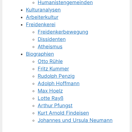
Humanisten­gemeinden
Kulturanalysen
Arbeiterkultur
Freidenkerei
Freidenker­bewegung
Dissidenten
Atheismus
Biographien
Otto Rühle
Fritz Kummer
Rudolph Penzig
Adolph Hoffmann
Max Hoelz
Lotte Rayß
Arthur Pfungst
Kurt Arnold Findeisen
Johannes und Ursula Neumann