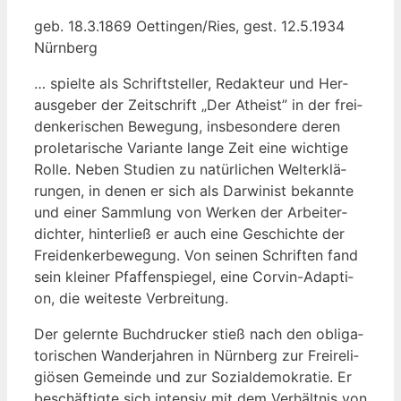
geb. 18.3.1869 Oettingen/Ries, gest. 12.5.1934
Nürnberg
… spiel­te als Schrift­stel­ler, Redak­teur und Her­
aus­ge­ber der Zeit­schrift „Der Athe­ist” in der frei­
den­ke­ri­schen Bewe­gung, ins­be­son­de­re deren
pro­le­ta­ri­sche Vari­an­te lan­ge Zeit eine wich­ti­ge
Rol­le. Neben Stu­di­en zu natür­li­chen Welt­erklä­
run­gen, in denen er sich als Dar­wi­nist bekann­te
und einer Samm­lung von Wer­ken der Arbei­ter­
dich­ter, hin­ter­ließ er auch eine Geschich­te der
Frei­den­ker­be­we­gung. Von sei­nen Schrif­ten fand
sein klei­ner Pfaf­fen­spie­gel, eine Cor­vin-Adap­ti­
on, die wei­tes­te Verbreitung.
Der gelern­te Buch­dru­cker stieß nach den obli­ga­
to­ri­schen Wan­der­jah­ren in Nürn­berg zur Frei­re­li­
giö­sen Gemein­de und zur Sozi­al­de­mo­kra­tie. Er
beschäf­tig­te sich inten­siv mit dem Ver­hält­nis von