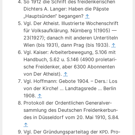
So 1912 die Schrift des frei­den­ke­ri­schen
Dich­ters A. Lan­ger: Haben die Päps­te
„Haupt­sün­den“ began­gen?
↑
Vgl. Der Athe­ist. Illus­trier­te Wochen­schrift
für Volks­auf­klä­rung. Nürn­berg 1(1905) —
23(1927); danach mit ande­ren Unter­ti­teln
Wien (bis 1931), dann Prag (bis 1933).
↑
Vgl. Kai­ser: Arbei­ter­be­we­gung, S.106 mit
Hand­buch, S.62 u. S.146 (4900 pro­le­ta­ri­
sche Frei­den­ker, aber 6300 Abon­nen­ten
von Der Athe­ist).
↑
Vgl. Hoff­mann: Gebo­te 1904. – Ders.: Los
von der Kir­che! … Land­tags­re­de … Ber­lin
1908.
↑
Pro­to­koll der Ordent­li­chen Gene­ral­ver­
samm­lung des Deut­schen Frei­den­ker­bun­
des in Düs­sel­dorf vom 20. Mai 1910, S.84.
↑
Vgl. Der Grün­dungs­par­tei­tag der
. Pro­
KPD