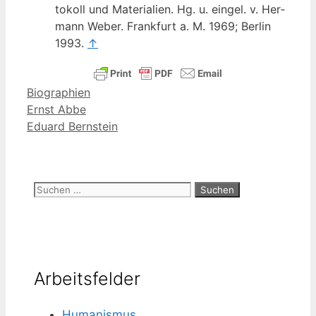
to­koll und Mate­ria­li­en. Hg. u. ein­gel. v. Her­
mann Weber. Frank­furt a. M. 1969; Ber­lin
1993.
↑
Kategorien
Biographien
Ernst Abbe
Eduard Bernstein
Suchen
nach:
Arbeitsfelder
Humanismus