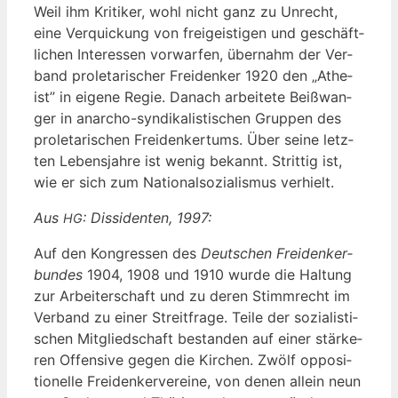
Weil ihm Kri­ti­ker, wohl nicht ganz zu Unrecht,
eine Ver­qui­ckung von frei­geis­ti­gen und geschäft­
li­chen Inter­es­sen vor­war­fen, über­nahm der Ver­
band pro­le­ta­ri­scher Frei­den­ker 1920 den „Athe­
ist” in eige­ne Regie. Danach arbei­te­te Beiß­wan­
ger in anarcho-syn­di­ka­lis­ti­schen Grup­pen des
pro­le­ta­ri­schen Frei­den­ker­tums. Über sei­ne letz­
ten Lebens­jah­re ist wenig bekannt. Strit­tig ist,
wie er sich zum Natio­nal­so­zia­lis­mus verhielt.
Aus
: Dis­si­den­ten, 1997:
HG
Auf den Kon­gres­sen des
Deut­schen Frei­den­ker­
bun­des
1904, 1908 und 1910 wur­de die Hal­tung
zur Arbei­ter­schaft und zu deren Stimm­recht im
Ver­band zu einer Streit­fra­ge. Tei­le der sozia­lis­ti­
schen Mit­glied­schaft bestan­den auf einer stär­ke­
ren Offen­si­ve gegen die Kir­chen. Zwölf oppo­si­
tio­nel­le Frei­den­ker­ver­ei­ne, von denen allein neun