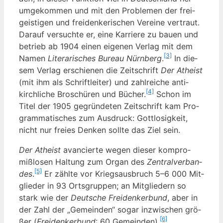
um­ge­kom­men und mit den Pro­ble­men der frei­
geis­ti­gen und frei­den­ke­ri­schen Ver­ei­ne ver­traut.
Dar­auf ver­such­te er, eine Kar­rie­re zu bau­en und
betrieb ab 1904 einen eige­nen Ver­lag mit dem
[3]
Namen
Lite­ra­ri­sches Bureau Nürn­berg
.
In die­
sem Ver­lag erschie­nen die Zeit­schrift
Der Athe­ist
(mit ihm als Schrift­lei­ter) und zahl­rei­che anti­
[4]
kirch­li­che Bro­schü­ren und Bücher.
Schon im
Titel der 1905 gegrün­de­ten Zeit­schrift kam Pro­
gram­ma­ti­sches zum Aus­druck: Gott­lo­sig­keit,
nicht nur frei­es Den­ken soll­te das Ziel sein.
Der Athe­ist
avan­cier­te wegen die­ser kom­pro­
miß­lo­sen Hal­tung zum Organ des
Zen­tral­ver­ban­
[5]
des
.
Er zähl­te vor Kriegs­aus­bruch 5–6 000 Mit­
glie­der in 93 Orts­grup­pen; an Mit­glie­dern so
stark wie der
Deut­sche Frei­den­ker­bund
, aber in
der Zahl der „Gemein­den“ sogar inzwi­schen grö­
[6]
ßer (
Frei­den­ker­bund
: 60 Gemein­den).