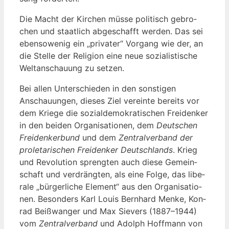
Die Macht der Kir­chen müs­se poli­tisch gebro­
chen und staat­lich abge­schafft wer­den. Das sei
eben­so­we­nig ein „pri­va­ter“ Vor­gang wie der, an
die Stel­le der Reli­gi­on eine neue sozia­lis­ti­sche
Welt­an­schau­ung zu setzen.
Bei allen Unter­schie­den in den sons­ti­gen
Anschau­un­gen, die­ses Ziel ver­ein­te bereits vor
dem Krie­ge die sozi­al­de­mo­kra­ti­schen Frei­den­ker
in den bei­den Orga­ni­sa­tio­nen, dem
Deut­schen
Frei­den­ker­bund
und dem
Zen­tral­ver­band der
pro­le­ta­ri­schen Frei­den­ker Deutsch­lands
. Krieg
und Revo­lu­ti­on spreng­ten auch die­se Gemein­
schaft und ver­dräng­ten, als eine Fol­ge, das libe­
ra­le „bür­ger­li­che Ele­ment“ aus den Orga­ni­sa­tio­
nen. Beson­ders Karl Lou­is Bern­hard Men­ke, Kon­
rad Beiß­wan­ger und Max Sie­vers (1887–1944)
vom
Zen­tral­ver­band
und Adolph Hoff­mann von