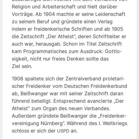
Reli­gi­on und Arbei­ter­schaft und hielt dar­über
Vor­trä­ge. Ab 1904 mach­te er sei­ne Lei­den­schaft
zu sei­nem Beruf und grün­de­te einen Ver­lag
indem er frei­den­ke­ri­sche Schrif­ten und ab 1905
die Zeit­schrift „Der Athe­ist”, deren Schrift­lei­ter er
auch war, her­aus­gab. Schon im Titel Zeit­schrift
kam Pro­gram­ma­ti­sches zum Aus­druck: Gott­lo­
sig­keit, nicht nur frei­es Den­ken soll­te das
Ziel sein.
1908 spal­te­te sich der Zen­tral­ver­band pro­le­ta­ri­
scher Frei­den­ker vom Deut­schen Frei­den­ker­bund
ab, Beiß­wan­ger war mit sei­ner Zeit­schrift dar­an
füh­rend betei­ligt. Ent­spre­chend avan­cier­te „Der
Athe­ist” zum Organ des neu­en Ver­ban­des.
Außer­dem grün­de­te Beiß­wan­ger die „Frei­den­ker­
ver­ei­ni­gung Nürn­berg”. Wäh­rend des I. Welt­kriegs
schloss er sich der
an.
USPD