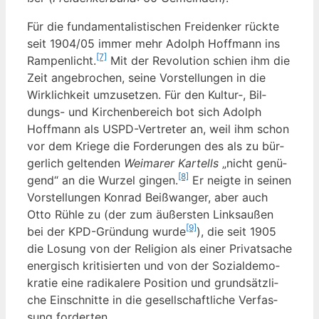
Für die fun­da­men­ta­lis­ti­schen Frei­den­ker rück­te
seit 1904/05 immer mehr Adolph Hoff­mann ins
[7]
Ram­pen­licht.
Mit der Revo­lu­ti­on schien ihm die
Zeit ange­bro­chen, sei­ne Vor­stel­lun­gen in die
Wirk­lich­keit umzu­set­zen. Für den Kultur‑, Bil­
dungs- und Kir­chen­be­reich bot sich Adolph
Hoff­mann als USPD-Ver­tre­ter an, weil ihm schon
vor dem Krie­ge die For­de­run­gen des als zu bür­
ger­lich gel­ten­den
Wei­ma­rer Kar­tells
„nicht genü­
[8]
gend“ an die Wur­zel gin­gen.
Er neig­te in sei­nen
Vor­stel­lun­gen Kon­rad Beiß­wan­ger, aber auch
Otto Rüh­le zu (der zum äußers­ten Links­au­ßen
[9]
bei der KPD-Grün­dung wur­de
), die seit 1905
die Losung von der Reli­gi­on als einer Pri­vat­sa­che
ener­gisch kri­ti­sier­ten und von der Sozi­al­de­mo­
kra­tie eine radi­ka­le­re Posi­ti­on und grund­sätz­li­
che Ein­schnit­te in die gesell­schaft­li­che Ver­fas­
sung forderten.