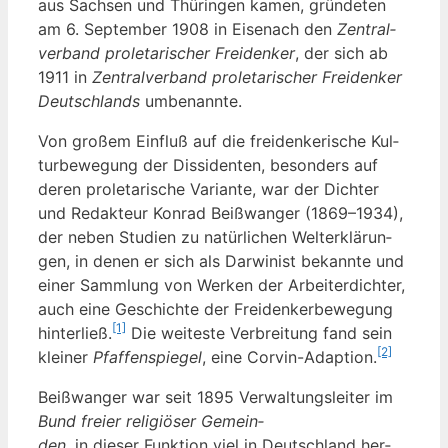
aus Sach­sen und Thü­rin­gen kamen, grün­de­ten
am 6. Sep­tem­ber 1908 in Eisen­ach den
Zen­tral­
ver­band pro­le­ta­ri­scher Frei­den­ker
, der sich ab
1911 in
Zen­tral­ver­band pro­le­ta­ri­scher Frei­den­ker
Deutsch­lands
umbenannte.
Von gro­ßem Ein­fluß auf die frei­den­ke­ri­sche Kul­
tur­be­we­gung der Dis­si­den­ten, beson­ders auf
deren pro­le­ta­ri­sche Vari­an­te, war der Dich­ter
und Redak­teur Kon­rad Beiß­wan­ger (1869–1934),
der neben Stu­di­en zu natür­li­chen Welt­erklä­run­
gen, in denen er sich als Dar­wi­nist bekann­te und
einer Samm­lung von Wer­ken der Arbei­ter­dich­ter,
auch eine Geschich­te der Frei­den­ker­be­we­gung
[1]
hin­ter­ließ.
Die wei­tes­te Ver­brei­tung fand sein
[2]
klei­ner
Pfaf­fen­spie­gel
, eine Cor­vin-Adap­ti­on.
Beiß­wan­ger war seit 1895 Ver­wal­tungs­lei­ter im
Bund frei­er reli­giö­ser Gemein­
den
, in die­ser Funk­ti­on viel in Deutsch­land her­