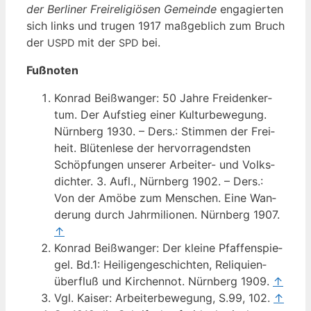
der Ber­li­ner Frei­re­li­giö­sen Gemein­de
enga­gier­ten
sich links und tru­gen 1917 maß­geb­lich zum Bruch
der
mit der
bei.
USPD
SPD
Fuß­no­ten
Kon­rad Beiß­wan­ger: 50 Jah­re Frei­den­ker­
tum. Der Auf­stieg einer Kul­tur­be­we­gung.
Nürn­berg 1930. – Ders.: Stim­men der Frei­
heit. Blü­ten­le­se der her­vor­ra­gends­ten
Schöp­fun­gen unse­rer Arbei­ter- und Volks­
dich­ter. 3. Aufl., Nürn­berg 1902. – Ders.:
Von der Amö­be zum Men­schen. Eine Wan­
de­rung durch Jahr­mi­li­o­nen. Nürn­berg 1907.
↑
Kon­rad Beiß­wan­ger: Der klei­ne Pfaf­fen­spie­
gel. Bd.1: Hei­li­gen­ge­schich­ten, Reli­qui­en­
über­fluß und Kir­chen­not. Nürn­berg 1909.
↑
Vgl. Kai­ser: Arbei­ter­be­we­gung, S.99, 102.
↑