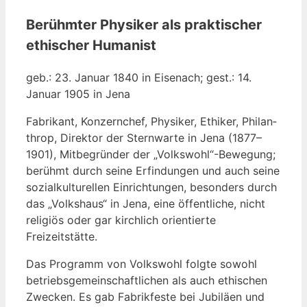
Berühmter Physiker als praktischer
ethischer Humanist
geb.: 23. Janu­ar 1840 in Eisen­ach; gest.: 14.
Janu­ar 1905 in Jena
Fabri­kant, Kon­zern­chef, Phy­si­ker, Ethi­ker, Phil­an­
throp, Direk­tor der Stern­war­te in Jena (1877–
1901), Mit­be­grün­der der „Volkswohl“-Bewegung;
berühmt durch sei­ne Erfin­dun­gen und auch sei­ne
sozi­al­kul­tu­rel­len Ein­rich­tun­gen, beson­ders durch
das „Volks­haus“ in Jena, eine öffent­li­che, nicht
reli­gi­ös oder gar kirch­lich ori­en­tier­te
Freizeitstätte.
Das Pro­gramm von Volks­wohl folg­te sowohl
betriebs­ge­mein­schaft­li­chen als auch ethi­schen
Zwe­cken. Es gab Fabrik­fes­te bei Jubi­lä­en und