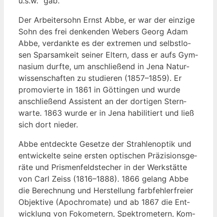
u.s.w.“ gab.
Der Arbei­ter­sohn Ernst Abbe, er war der ein­zi­ge
Sohn des frei den­ken­den Webers Georg Adam
Abbe, ver­dank­te es der extre­men und selbst­lo­
sen Spar­sam­keit sei­ner Eltern, dass er aufs Gym­
na­si­um durf­te, um anschlie­ßend in Jena Natur­
wis­sen­schaf­ten zu stu­die­ren (1857–1859). Er
pro­mo­vier­te in 1861 in Göt­tin­gen und wur­de
anschlie­ßend Assis­tent an der dor­ti­gen Stern­
war­te. 1863 wur­de er in Jena habi­li­tiert und ließ
sich dort nieder.
Abbe ent­deck­te Geset­ze der Strah­len­op­tik und
ent­wi­ckel­te sei­ne ers­ten opti­schen Prä­zi­si­ons­ge­
rä­te und Pris­men­feld­ste­cher in der Werk­stät­te
von Carl Zeiss (1816–1888). 1866 gelang Abbe
die Berech­nung und Her­stel­lung farb­feh­ler­frei­er
Objek­ti­ve (Apo­chro­ma­te) und ab 1867 die Ent­
wick­lung von Foko­me­tern, Spek­tro­me­tern, Kom­