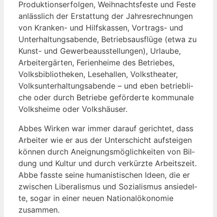
Pro­duk­ti­ons­er­fol­gen, Weih­nachts­fes­te und Fes­te
anläss­lich der Erstat­tung der Jah­res­rech­nun­gen
von Kran­ken- und Hilfs­kas­sen, Vor­trags- und
Unter­hal­tungs­aben­de, Betriebs­aus­flü­ge (etwa zu
Kunst- und Gewer­be­aus­stel­lun­gen), Urlau­be,
Arbei­ter­gär­ten, Feri­en­hei­me des Betrie­bes,
Volks­bi­blio­the­ken, Lese­hal­len, Volks­thea­ter,
Volks­un­ter­hal­tungs­aben­de – und eben betrieb­li­
che oder durch Betrie­be geför­der­te kom­mu­na­le
Volks­hei­me oder Volkshäuser.
Abbes Wir­ken war immer dar­auf gerich­tet, dass
Arbei­ter wie er aus der Unter­schicht auf­stei­gen
kön­nen durch Aneig­nungs­mög­lich­kei­ten von Bil­
dung und Kul­tur und durch ver­kürz­te Arbeits­zeit.
Abbe fass­te sei­ne huma­nis­ti­schen Ideen, die er
zwi­schen Libe­ra­lis­mus und Sozia­lis­mus ansie­del­
te, sogar in einer neu­en Natio­nal­öko­no­mie
zusammen.