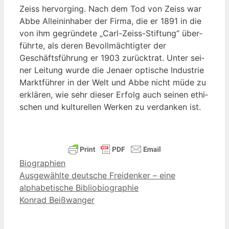
Zeiss her­vor­ging. Nach dem Tod von Zeiss war
Abbe Allein­in­ha­ber der Fir­ma, die er 1891 in die
von ihm gegrün­de­te „Carl-Zeiss-Stif­tung“ über­
führ­te, als deren Bevoll­mäch­tig­ter der
Geschäfts­füh­rung er 1903 zurück­trat. Unter sei­
ner Lei­tung wur­de die Jena­er opti­sche Indus­trie
Markt­füh­rer in der Welt und Abbe nicht müde zu
erklä­ren, wie sehr die­ser Erfolg auch sei­nen ethi­
schen und kul­tu­rel­len Wer­ken zu ver­dan­ken ist.
Kategorien
Biographien
Ausgewählte deutsche Freidenker – eine
alphabetische Bibliobiographie
Konrad Beißwanger