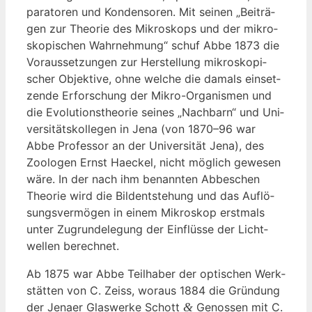
pa­ra­to­ren und Kon­den­so­ren. Mit sei­nen „Bei­trä­
gen zur Theo­rie des Mikro­skops und der mikro­
sko­pi­schen Wahr­neh­mung“ schuf Abbe 1873 die
Vor­aus­set­zun­gen zur Her­stel­lung mikro­sko­pi­
scher Objek­ti­ve, ohne wel­che die damals ein­set­
zen­de Erfor­schung der Mikro-Orga­nis­men und
die Evo­lu­ti­ons­theo­rie sei­nes „Nach­barn“ und Uni­
ver­si­täts­kol­le­gen in Jena (von 1870–96 war
Abbe Pro­fes­sor an der Uni­ver­si­tät Jena), des
Zoo­lo­gen Ernst Hae­ckel, nicht mög­lich gewe­sen
wäre. In der nach ihm benann­ten Abbe­schen
Theo­rie wird die Bild­ent­ste­hung und das Auf­lö­
sungs­ver­mö­gen in einem Mikro­skop erst­mals
unter Zugrun­de­le­gung der Ein­flüs­se der Licht­
wel­len berechnet.
Ab 1875 war Abbe Teil­ha­ber der opti­schen Werk­
stät­ten von C. Zeiss, wor­aus 1884 die Grün­dung
der Jena­er Glas­wer­ke Schott
&
Genos­sen mit C.