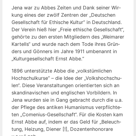
Jena war zu Abbes Zei­ten und Dank sei­ner Wir­
kung eines der zwölf Zen­tren der „Deut­schen
Gesell­schaft für Ethi­sche Kul­tur“ in Deutsch­land.
Der Ver­ein hieß hier „Freie ethi­sche Gesell­schaft“,
gehör­te zu den ers­ten Mit­glie­dern des „Wei­ma­rer
Kar­tells“ und wur­de nach dem Tode ihres Grün­
ders und Gön­ners im Jah­re 1911 umbe­nannt in
„Kul­tur­ge­sell­schaft Ernst Abbe.“
1896 unter­stütz­te Abbe die „volks­tüm­li­chen
Hoch­schul­kur­se“ – die Idee der „Volks­hoch­schu­
len“. Die­se Ver­an­stal­tun­gen ori­en­tier­ten sich an
skan­di­na­vi­schen und eng­li­schen Vor­bil­dern. In
Jena wur­den sie in Gang gebracht durch die u.a.
der Pfle­ge des anti­ken Huma­nis­mus ver­pflich­te­
ten „Come­ni­us-Gesell­schaft“. Für die Kos­ten kam
Ernst Abbe auf, indem er das Geld für „Beleuch­
tung, Hei­zung, Die­ner [!], Dozen­ten­ho­no­ra­re