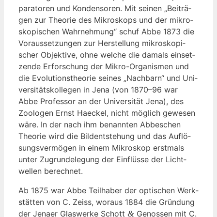
pa­ra­to­ren und Kon­den­so­ren. Mit sei­nen „Bei­trä­
gen zur Theo­rie des Mikro­skops und der mikro­
sko­pi­schen Wahr­neh­mung“ schuf Abbe 1873 die
Vor­aus­set­zun­gen zur Her­stel­lung mikro­sko­pi­
scher Objek­ti­ve, ohne wel­che die damals ein­set­
zen­de Erfor­schung der Mikro-Orga­nis­men und
die Evo­lu­ti­ons­theo­rie sei­nes „Nach­barn“ und Uni­
ver­si­täts­kol­le­gen in Jena (von 1870–96 war
Abbe Pro­fes­sor an der Uni­ver­si­tät Jena), des
Zoo­lo­gen Ernst Hae­ckel, nicht mög­lich gewe­sen
wäre. In der nach ihm benann­ten Abbe­schen
Theo­rie wird die Bild­ent­ste­hung und das Auf­lö­
sungs­ver­mö­gen in einem Mikro­skop erst­mals
unter Zugrun­de­le­gung der Ein­flüs­se der Licht­
wel­len berechnet.
Ab 1875 war Abbe Teil­ha­ber der opti­schen Werk­
stät­ten von C. Zeiss, wor­aus 1884 die Grün­dung
der Jena­er Glas­wer­ke Schott
&
Genos­sen mit C.