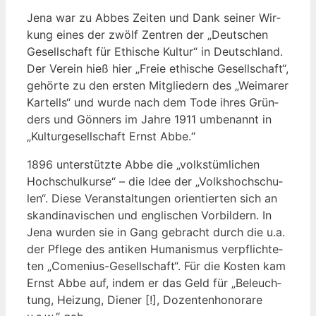
Jena war zu Abbes Zei­ten und Dank sei­ner Wir­
kung eines der zwölf Zen­tren der „Deut­schen
Gesell­schaft für Ethi­sche Kul­tur“ in Deutsch­land.
Der Ver­ein hieß hier „Freie ethi­sche Gesell­schaft“,
gehör­te zu den ers­ten Mit­glie­dern des „Wei­ma­rer
Kar­tells“ und wur­de nach dem Tode ihres Grün­
ders und Gön­ners im Jah­re 1911 umbe­nannt in
„Kul­tur­ge­sell­schaft Ernst Abbe.“
1896 unter­stütz­te Abbe die „volks­tüm­li­chen
Hoch­schul­kur­se“ – die Idee der „Volks­hoch­schu­
len“. Die­se Ver­an­stal­tun­gen ori­en­tier­ten sich an
skan­di­na­vi­schen und eng­li­schen Vor­bil­dern. In
Jena wur­den sie in Gang gebracht durch die u.a.
der Pfle­ge des anti­ken Huma­nis­mus ver­pflich­te­
ten „Come­ni­us-Gesell­schaft“. Für die Kos­ten kam
Ernst Abbe auf, indem er das Geld für „Beleuch­
tung, Hei­zung, Die­ner [!], Dozen­ten­ho­no­ra­re