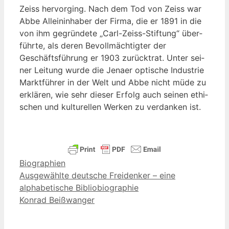
Zeiss her­vor­ging. Nach dem Tod von Zeiss war
Abbe Allein­in­ha­ber der Fir­ma, die er 1891 in die
von ihm gegrün­de­te „Carl-Zeiss-Stif­tung“ über­
führ­te, als deren Bevoll­mäch­tig­ter der
Geschäfts­füh­rung er 1903 zurück­trat. Unter sei­
ner Lei­tung wur­de die Jena­er opti­sche Indus­trie
Markt­füh­rer in der Welt und Abbe nicht müde zu
erklä­ren, wie sehr die­ser Erfolg auch sei­nen ethi­
schen und kul­tu­rel­len Wer­ken zu ver­dan­ken ist.
Kategorien
Biographien
Ausgewählte deutsche Freidenker – eine
alphabetische Bibliobiographie
Konrad Beißwanger