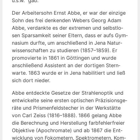
u.s.w.“ gab.
Der Arbei­ter­sohn Ernst Abbe, er war der ein­zi­ge
Sohn des frei den­ken­den Webers Georg Adam
Abbe, ver­dank­te es der extre­men und selbst­lo­
sen Spar­sam­keit sei­ner Eltern, dass er aufs Gym­
na­si­um durf­te, um anschlie­ßend in Jena Natur­
wis­sen­schaf­ten zu stu­die­ren (1857–1859). Er
pro­mo­vier­te in 1861 in Göt­tin­gen und wur­de
anschlie­ßend Assis­tent an der dor­ti­gen Stern­
war­te. 1863 wur­de er in Jena habi­li­tiert und ließ
sich dort nieder.
Abbe ent­deck­te Geset­ze der Strah­len­op­tik und
ent­wi­ckel­te sei­ne ers­ten opti­schen Prä­zi­si­ons­ge­
rä­te und Pris­men­feld­ste­cher in der Werk­stät­te
von Carl Zeiss (1816–1888). 1866 gelang Abbe
die Berech­nung und Her­stel­lung farb­feh­ler­frei­er
Objek­ti­ve (Apo­chro­ma­te) und ab 1867 die Ent­
wick­lung von Foko­me­tern, Spek­tro­me­tern, Kom­