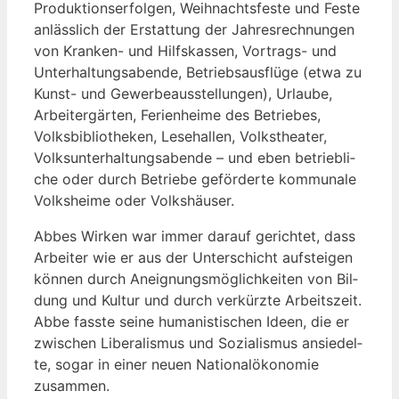
Pro­duk­ti­ons­er­fol­gen, Weih­nachts­fes­te und Fes­te
anläss­lich der Erstat­tung der Jah­res­rech­nun­gen
von Kran­ken- und Hilfs­kas­sen, Vor­trags- und
Unter­hal­tungs­aben­de, Betriebs­aus­flü­ge (etwa zu
Kunst- und Gewer­be­aus­stel­lun­gen), Urlau­be,
Arbei­ter­gär­ten, Feri­en­hei­me des Betrie­bes,
Volks­bi­blio­the­ken, Lese­hal­len, Volks­thea­ter,
Volks­un­ter­hal­tungs­aben­de – und eben betrieb­li­
che oder durch Betrie­be geför­der­te kom­mu­na­le
Volks­hei­me oder Volkshäuser.
Abbes Wir­ken war immer dar­auf gerich­tet, dass
Arbei­ter wie er aus der Unter­schicht auf­stei­gen
kön­nen durch Aneig­nungs­mög­lich­kei­ten von Bil­
dung und Kul­tur und durch ver­kürz­te Arbeits­zeit.
Abbe fass­te sei­ne huma­nis­ti­schen Ideen, die er
zwi­schen Libe­ra­lis­mus und Sozia­lis­mus ansie­del­
te, sogar in einer neu­en Natio­nal­öko­no­mie
zusammen.