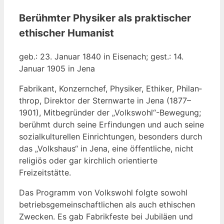
Berühmter Physiker als praktischer
ethischer Humanist
geb.: 23. Janu­ar 1840 in Eisen­ach; gest.: 14.
Janu­ar 1905 in Jena
Fabri­kant, Kon­zern­chef, Phy­si­ker, Ethi­ker, Phil­an­
throp, Direk­tor der Stern­war­te in Jena (1877–
1901), Mit­be­grün­der der „Volkswohl“-Bewegung;
berühmt durch sei­ne Erfin­dun­gen und auch sei­ne
sozi­al­kul­tu­rel­len Ein­rich­tun­gen, beson­ders durch
das „Volks­haus“ in Jena, eine öffent­li­che, nicht
reli­gi­ös oder gar kirch­lich ori­en­tier­te
Freizeitstätte.
Das Pro­gramm von Volks­wohl folg­te sowohl
betriebs­ge­mein­schaft­li­chen als auch ethi­schen
Zwe­cken. Es gab Fabrik­fes­te bei Jubi­lä­en und