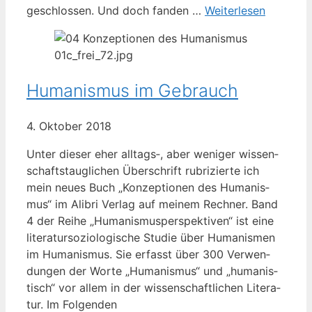
geschlos­sen. Und doch fan­den …
Wei­ter­le­sen
Humanismus im Gebrauch
4. Okto­ber 2018
Unter die­ser eher alltags‑, aber weni­ger wis­sen­
schafts­taug­li­chen Über­schrift rubri­zier­te ich
mein neu­es Buch „Kon­zep­tio­nen des Huma­nis­
mus“ im Ali­bri Ver­lag auf mei­nem Rech­ner. Band
4 der Rei­he „Huma­nis­mus­per­spek­ti­ven“ ist eine
lite­ra­tur­so­zio­lo­gi­sche Stu­die über Huma­nis­men
im Huma­nis­mus. Sie erfasst über 300 Ver­wen­
dun­gen der Wor­te „Huma­nis­mus“ und „huma­nis­
tisch“ vor allem in der wis­sen­schaft­li­chen Lite­ra­
tur. Im Folgenden