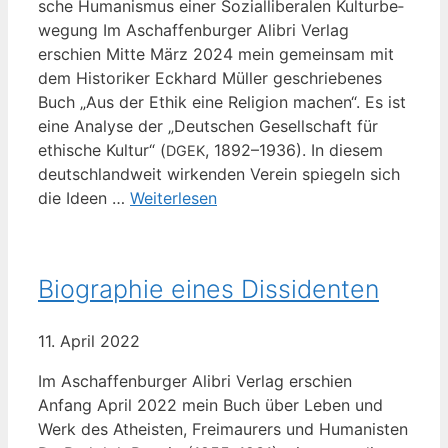
sche Huma­nis­mus einer Sozi­al­li­be­ra­len Kul­tur­be­
we­gung Im Aschaf­fen­bur­ger Ali­bri Ver­lag
erschien Mit­te März 2024 mein gemein­sam mit
dem His­to­ri­ker Eck­hard Mül­ler geschrie­be­nes
Buch „Aus der Ethik eine Reli­gi­on machen“. Es ist
eine Ana­ly­se der „Deut­schen Gesell­schaft für
ethi­sche Kul­tur“ (
, 1892–1936). In die­sem
DGEK
deutsch­land­weit wir­ken­den Ver­ein spie­geln sich
die Ideen …
Wei­ter­le­sen
Biographie eines Dissidenten
11. April 2022
Im Aschaf­fen­bur­ger Ali­bri Ver­lag erschien
Anfang April 2022 mein Buch über Leben und
Werk des Athe­is­ten, Frei­mau­rers und Huma­nis­ten