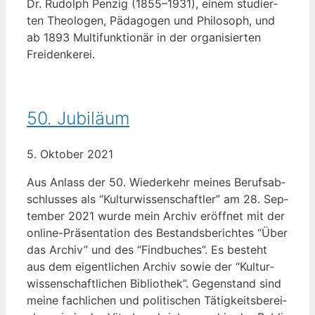
Dr. Rudolph Pen­zig (1855–1931), einem stu­dier­
ten Theo­lo­gen, Päd­ago­gen und Phi­lo­soph, und
ab 1893 Mul­ti­funk­tio­när in der orga­ni­sier­ten
Freidenkerei.
50. Jubiläum
5. Okto­ber 2021
Aus Anlass der 50. Wie­der­kehr mei­nes Berufs­ab­
schlus­ses als “Kul­tur­wis­sen­schaft­ler” am 28. Sep­
tem­ber 2021 wur­de mein Archiv eröff­net mit der
online-Prä­­sen­­ta­­ti­on des Bestands­be­rich­tes “Über
das Archiv” und des “Find­bu­ches”. Es besteht
aus dem eigent­li­chen Archiv sowie der “Kul­tur­
wis­sen­schaft­li­chen Biblio­thek”. Gegen­stand sind
mei­ne fach­li­chen und poli­ti­schen Tätig­keits­be­rei­