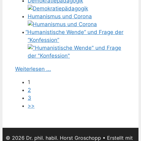
Demokratiepädagogik
Humanismus und Corona
“
Humanistische Wende” und Frage der
“Konfession”
Weiterlesen ...
1
2
3
>>
© 2026 Dr. phil. habil. Horst Groschopp
• Erstellt mit