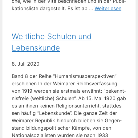
che, wie in der Vita beschrie­ben und in der Publi­
ka­ti­ons­lis­te dar­ge­stellt. Es ist ab …
Wei­ter­le­sen
Weltliche Schulen und
Lebenskunde
8. Juli 2020
Band 8 der Rei­he “Huma­nis­mus­per­spek­ti­ven”
erschie­nen In der Wei­ma­rer Reichs­ver­fas­sung
von 1919 wer­den sie erst­mals erwähnt: “bekennt­
nis­freie (welt­li­che) Schu­len”. Ab 15. Mai 1920 gab
es an ihnen kei­nen Reli­gi­ons­un­ter­richt, statt­des­
sen häu­fig “Lebens­kun­de”. Die gan­ze Zeit der
Wei­ma­rer Repu­blik hin­durch blie­ben sie Gegen­
stand bil­dungs­po­li­ti­scher Kämp­fe, von den
Natio­nal­so­zia­lis­ten wur­den sie nach 1933