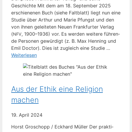
Geschich­te Mit dem am 18. Sep­tem­ber 2025
erschie­ne­nen Buch (sie­he Falt­blatt) liegt nun eine
Stu­die über Arthur und Marie Pfungst und den
von ihnen gelei­te­ten Neu­en Frank­fur­ter Ver­lag
(
, 1900–1936) vor. Es wer­den wei­te­re füh­ren­
NFV
de Per­so­nen gewür­digt (z. B. Max Hen­ning und
Emil Doc­tor). Dies ist zugleich eine Stu­die …
Wei­ter­le­sen
Aus der Ethik eine Religion
machen
19. April 2024
Horst Gro­schopp / Eck­hard Mül­ler Der prak­ti­