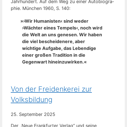
Jahr­hun­dert. Auf dem Weg zu einer Auto­bio­gra­
phie. Mün­chen 1960, S. 140:
»
›Wir Humanisten‹ sind weder
›Wächter eines Tempels‹, noch wird
die Welt an uns genesen. Wir haben
die viel bescheidenere, aber
wichtige Aufgabe, das Lebendige
einer großen Tradition in die
Gegenwart hineinzuwirken.«
Von der Freidenkerei zur
Volksbildung
25. Sep­tem­ber 2025
Der „Neue Frank­fur­ter Ver­lag“ und sei­ne