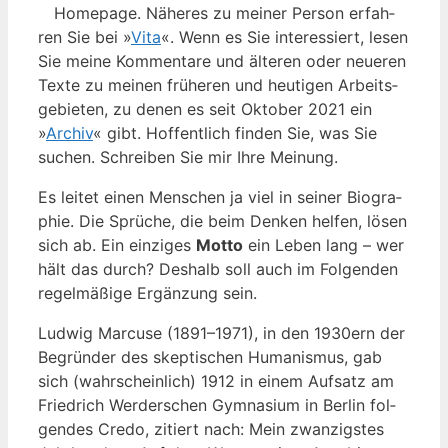
Home­page. Nähe­res zu mei­ner Per­son erfah­
ren Sie bei »
Vita
«. Wenn es Sie inter­es­siert, lesen
Sie mei­ne Kom­men­ta­re und älte­ren oder neue­ren
Tex­te zu mei­nen frü­he­ren und heu­ti­gen Arbeits­
ge­bie­ten, zu denen es seit Okto­ber 2021 ein
»
Archiv
« gibt. Hof­fent­lich fin­den Sie, was Sie
suchen. Schrei­ben Sie mir Ihre Meinung.
Es lei­tet einen Men­schen ja viel in sei­ner Bio­gra­
phie. Die Sprü­che, die beim Den­ken hel­fen, lösen
sich ab. Ein ein­zi­ges
Motto
ein Leben lang – wer
hält das durch? Des­halb soll auch im Fol­gen­den
regel­mä­ßi­ge Ergän­zung sein.
Lud­wig Mar­cu­se (1891–1971), in den 1930ern der
Begrün­der des skep­ti­schen Huma­nis­mus, gab
sich (wahr­schein­lich) 1912 in einem Auf­satz am
Fried­rich Wer­der­schen Gym­na­si­um in Ber­lin fol­
gen­des Cre­do, zitiert nach: Mein zwan­zigs­tes