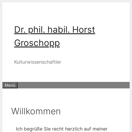
Zum
Inhalt
springen
Dr. phil. habil. Horst
Groschopp
Kulturwissenschaftler
Menü
Willkommen
Ich begrü­ße Sie recht herz­lich auf mei­ner