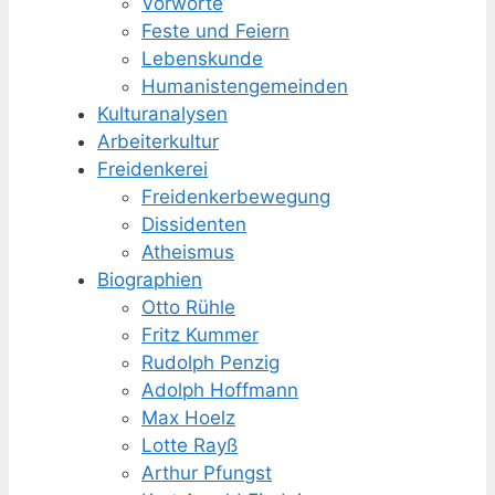
Vorworte
Feste und Feiern
Lebenskunde
Humanisten­gemeinden
Kulturanalysen
Arbeiterkultur
Freidenkerei
Freidenker­bewegung
Dissidenten
Atheismus
Biographien
Otto Rühle
Fritz Kummer
Rudolph Penzig
Adolph Hoffmann
Max Hoelz
Lotte Rayß
Arthur Pfungst