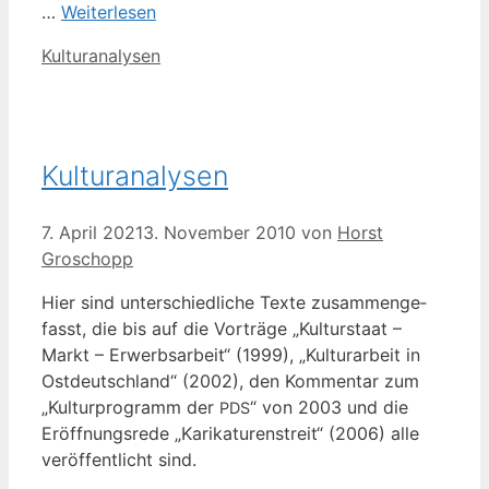
…
Wei­ter­le­sen
Kategorien
Kulturanalysen
Kulturanalysen
7. April 2021
3. November 2010
von
Horst
Groschopp
Hier sind unter­schied­li­che Tex­te zusam­men­ge­
fasst, die bis auf die Vor­trä­ge „Kul­tur­staat –
Markt – Erwerbs­ar­beit“ (1999), „Kul­tur­ar­beit in
Ost­deutsch­land“ (2002), den Kom­men­tar zum
„Kul­tur­pro­gramm der
“ von 2003 und die
PDS
Eröff­nungs­re­de „Kari­ka­tu­ren­streit“ (2006) alle
ver­öf­fent­licht sind.