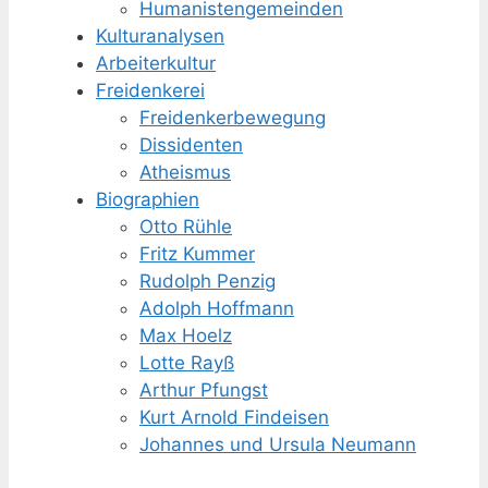
Humanisten­gemeinden
Kulturanalysen
Arbeiterkultur
Freidenkerei
Freidenker­bewegung
Dissidenten
Atheismus
Biographien
Otto Rühle
Fritz Kummer
Rudolph Penzig
Adolph Hoffmann
Max Hoelz
Lotte Rayß
Arthur Pfungst
Kurt Arnold Findeisen
Johannes und Ursula Neumann