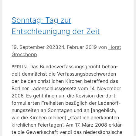
Sonntag: Tag zur
Entschleunigung der Zeit
19. September 2023
24. Februar 2019
von
Horst
Groschopp
. Das Bun­des­ver­fas­sungs­ge­richt behan­
BERLIN
delt dem­nächst die Ver­fas­sungs­be­schwer­den
der bei­den christ­li­chen Kir­chen betref­fend das
Ber­li­ner Laden­schluss­ge­setz vom 14. Novem­ber
2006. Es geht ihnen um die Revi­si­on der dort
for­mu­lier­ten Frei­hei­ten bezüg­lich der Laden­öff­
nungs­zei­ten an Sonn­ta­gen und an [angeb­lich,
wie die Kir­chen mei­nen] „staat­lich aner­kann­ten
kirch­li­chen Fei­er­ta­gen“. Am 17. März 2008 erklär­
te die Gewerk­schaft ver.di das nie­der­säch­si­sche