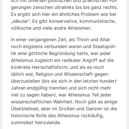
lich mit diver­sen poli­ti­schen und prak­ti­schen Fol­
ge­run­gen zwi­schen ultra­links bis bis ganz rechts.
Es ergibt sich hier ein ähn­li­ches Pro­blem wie bei
„säku­lar“. Es gibt kon­ser­va­ti­ve, kom­mu­nis­ti­sche,
völ­ki­sche und vie­le and­re Atheismen.
In einer ver­gan­ge­nen Zeit, als Thron und Altar
noch engs­tens ver­bun­den waren und Staats­po­li­
tik eine gött­li­che Begrün­dung hat­te, war jeder
Athe­is­mus zugleich ein radi­ka­ler Angriff auf die
kon­kre­te Herr­schafts­form; und als es noch
üblich war, Reli­gi­on und Wis­sen­schaft gegen­
über­zu­stel­len (bis sie sich in den letz­ten hun­dert
Jah­ren end­gül­tig trenn­ten und sich nicht mehr
viel zu sagen haben), war Athe­is­mus Teil jeder
wis­sen­schaft­li­chen Wahr­heit. Noch gibt es eini­ge
Über­bleib­sel, aber im Gro­ßen und Gan­zen ist die
his­to­ri­sche Rol­le des Athe­is­mus rück­läu­fig,
zumin­dest hierzulande.