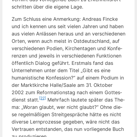
schrit­ten über die eige­ne Lage.
Zum Schluss eine Anmer­kung: Andre­as Fin­cke
und ich ken­nen uns seit vie­len Jah­ren und haben
aus vie­len Anläs­sen her­aus und an ver­schie­de­nen
Orten, wenn auch meist in Ost­deutsch­land, auf
ver­schie­de­nen Podi­en, Kir­chen­ta­gen und Kon­fe­
ren­zen und jeweils in ver­schie­de­nen Funk­tio­nen
öffent­lich Dia­log geführt. Erst­mals fand das
Unter­neh­men unter dem Titel „Gibt es eine
huma­nis­ti­sche Kon­fes­si­on?“ auf einem Podi­um in
der Markt­kir­che Halle/Saale am 31. Okto­ber
2002 zum Refor­ma­ti­ons­tag nach einem Got­tes­
[22]
dienst statt.
Mehr­fach lau­te­te spä­ter das The­
ma: „Wor­an glaubt, wer nicht glaubt?“ Ohne die­
se regel­mä­ßi­gen Streit­ge­sprä­che hät­te es nicht
diver­se Lern­pro­zes­se gege­ben, wäre nicht das
Ver­trau­en ent­stan­den, das nun vor­lie­gen­de Buch
zu produzieren.