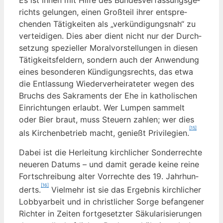
richts gelun­gen, einen Groß­teil ihrer ent­spre­
chen­den Tätig­kei­ten als „ver­kün­di­gungs­nah“ zu
ver­tei­di­gen. Dies aber dient nicht nur der Durch­
set­zung spe­zi­el­ler Moral­vor­stel­lun­gen in die­sen
Tätig­keits­fel­dern, son­dern auch der Anwen­dung
eines beson­de­ren Kün­di­gungs­rechts, das etwa
die Ent­las­sung Wie­der­ver­hei­ra­te­ter wegen des
Bruchs des Sakra­ments der Ehe in katho­li­schen
Ein­rich­tun­gen erlaubt. Wer Lum­pen sam­melt
oder Bier braut, muss Steu­ern zah­len; wer dies
[15]
als Kir­chen­be­trieb macht, genießt Pri­vi­le­gi­en.
Dabei ist die Her­lei­tung kirch­li­cher Son­der­rech­te
neue­ren Datums – und damit gera­de kei­ne rei­ne
Fort­schrei­bung alter Vor­rech­te des 19. Jahr­hun­
[16]
derts.
Viel­mehr ist sie das Ergeb­nis kirch­li­cher
Lob­by­ar­beit und in christ­li­cher Sor­ge befan­ge­ner
Rich­ter in Zei­ten fort­ge­setz­ter Säku­la­ri­sie­run­gen