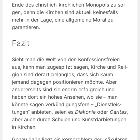
Ende des christ­lich-kirch­li­chen Mono­pols zu sor­
gen, denn die Kir­chen sind aktu­ell kei­nes­falls
mehr in der Lage, eine all­ge­mei­ne Moral zu
garantieren.
Fazit
Sieht man die Welt von den Kon­fes­si­ons­frei­en
aus, kann man zuge­spitzt sagen, Kir­che und Reli­
gi­on sind der­art belang­los, dass sich kaum
jemand dage­gen posi­tio­nie­ren möch­te. Aber
ande­rer­seits sind sie enorm erfolg­reich und
haben dort ein hohes Anse­hen, wo sie – man
könn­te sagen ver­kün­di­gungs­fern – „Dienst­leis­
tun­gen“ anbie­ten, sei­en es
Dia­ko­nie
oder
Cari­tas
,
aber auch durch Schu­len und Kunst­dar­bie­tun­gen
in Kirchen.
Genau dar­in liegt ein Kern­pro­blem der „säku­la­ren