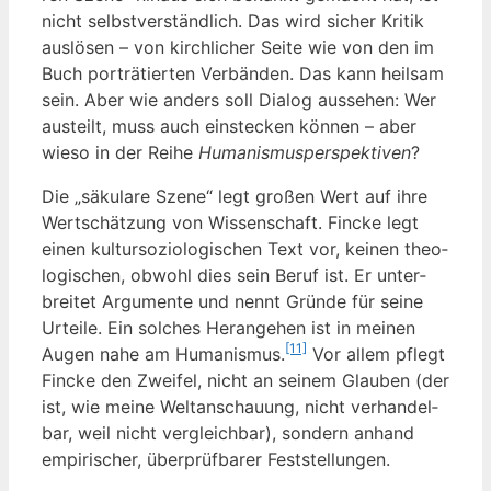
nicht selbst­ver­ständ­lich. Das wird sicher Kri­tik
aus­lö­sen – von kirch­li­cher Sei­te wie von den im
Buch por­trä­tier­ten Ver­bän­den. Das kann heil­sam
sein. Aber wie anders soll Dia­log aus­se­hen: Wer
aus­teilt, muss auch ein­ste­cken kön­nen – aber
wie­so in der Rei­he
Huma­nis­mus­per­spek­ti­ven
?
Die „säku­la­re Sze­ne“ legt gro­ßen Wert auf ihre
Wert­schät­zung von Wis­sen­schaft. Fin­cke legt
einen kul­tur­so­zio­lo­gi­schen Text vor, kei­nen theo­
lo­gi­schen, obwohl dies sein Beruf ist. Er unter­
brei­tet Argu­men­te und nennt Grün­de für sei­ne
Urtei­le. Ein sol­ches Her­an­ge­hen ist in mei­nen
[11]
Augen nahe am Huma­nis­mus.
Vor allem pflegt
Fin­cke den Zwei­fel, nicht an sei­nem Glau­ben (der
ist, wie mei­ne Welt­an­schau­ung, nicht ver­han­del­
bar, weil nicht ver­gleich­bar), son­dern anhand
empi­ri­scher, über­prüf­ba­rer Feststellungen.