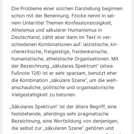
Die Pro­ble­me einer sol­chen Dar­stel­lung begin­nen
schon mit der Benen­nung. Fin­cke nennt in sei­
nem Unter­ti­tel The­men
Kon­fes­si­ons­lo­sig­keit,
Athe­is­mus und säku­la­rer Huma­nis­mus in
Deutsch­land
, zählt aber dann im Text in ver­
schie­de­nen Kom­bi­na­tio­nen auf: lai­zis­ti­sche, kir­
chen­kri­ti­sche, frei­geis­ti­ge, frei­den­ke­ri­sche,
huma­nis­ti­sche, athe­is­ti­sche Orga­ni­sa­tio­nen. Mit
der Bezeich­nung „säku­la­res Spek­trum“ (etwa
Fuß­no­te 126) ist er sehr spar­sam, benutzt eher
die Kom­bi­na­ti­on „säku­la­re Sze­ne“, um die welt­
an­schau­li­che, poli­ti­sche und orga­ni­sa­to­ri­sche
Viel­ge­stal­tig­keit zu betonen.
„
Säku­la­res Spek­trum“ ist der älte­re Begriff, eine
fest­ste­hen­de, aller­dings sehr prag­ma­ti­sche
Bezeich­nung, eine Wort­bil­dung von den­je­ni­gen,
die selbst zur „säku­la­ren Sze­ne“ gehö­ren und