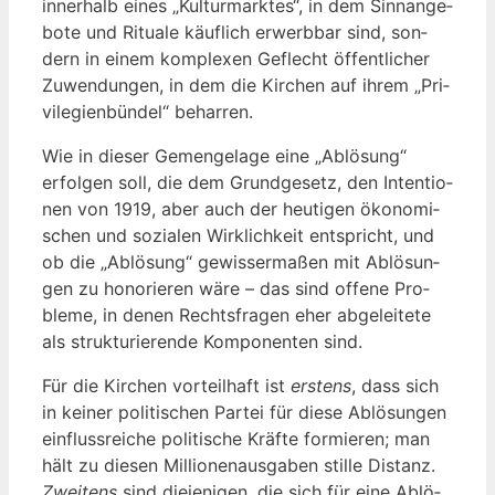
inner­halb eines „Kul­tur­mark­tes“, in dem Sinn­an­ge­
bo­te und Ritua­le käuf­lich erwerb­bar sind, son­
dern in einem kom­ple­xen Geflecht öffent­li­cher
Zuwen­dun­gen, in dem die Kir­chen auf ihrem „Pri­
vi­le­gi­en­bün­del“ beharren.
Wie in die­ser Gemenge­la­ge eine „Ablö­sung“
erfol­gen soll, die dem Grund­ge­setz, den Inten­tio­
nen von 1919, aber auch der heu­ti­gen öko­no­mi­
schen und sozia­len Wirk­lich­keit ent­spricht, und
ob die „Ablö­sung“ gewis­ser­ma­ßen mit Ablö­sun­
gen zu hono­rie­ren wäre – das sind offe­ne Pro­
ble­me, in denen Rechts­fra­gen eher abge­lei­te­te
als struk­tu­rie­ren­de Kom­po­nen­ten sind.
Für die Kir­chen vor­teil­haft ist
ers­tens
, dass sich
in kei­ner poli­ti­schen Par­tei für die­se Ablö­sun­gen
ein­fluss­rei­che poli­ti­sche Kräf­te for­mie­ren; man
hält zu die­sen Mil­lio­nen­aus­ga­ben stil­le Distanz.
Zwei­tens
sind die­je­ni­gen, die sich für eine Ablö­