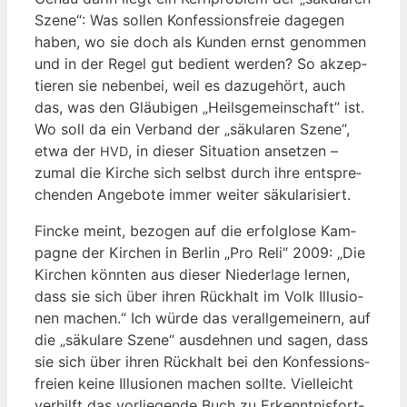
Sze­ne“: Was sol­len Kon­fes­si­ons­freie dage­gen
haben, wo sie doch als Kun­den ernst genom­men
und in der Regel gut bedient wer­den? So akzep­
tie­ren sie neben­bei, weil es dazu­ge­hört, auch
das, was den Gläu­bi­gen „Heils­ge­mein­schaft” ist.
Wo soll da ein Ver­band der „säku­la­ren Sze­ne“,
etwa der
, in die­ser Situa­ti­on anset­zen –
HVD
zumal die Kir­che sich selbst durch ihre ent­spre­
chen­den Ange­bo­te immer wei­ter säkularisiert.
Fin­cke meint, bezo­gen auf die erfolg­lo­se Kam­
pa­gne der Kir­chen in Ber­lin „Pro Reli“ 2009: „Die
Kir­chen könn­ten aus die­ser Nie­der­la­ge ler­nen,
dass sie sich über ihren Rück­halt im Volk Illu­sio­
nen machen.“ Ich wür­de das ver­all­ge­mei­nern, auf
die „säku­la­re Sze­ne“ aus­deh­nen und sagen, dass
sie sich über ihren Rück­halt bei den Kon­fes­si­ons­
frei­en kei­ne Illu­sio­nen machen soll­te. Viel­leicht
ver­hilft das vor­lie­gen­de Buch zu Erkennt­nis­fort­