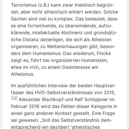
Ter­ro­ris­mus (z.B.) kann zwar the­is­tisch begrün­
det, aber nicht athe­is­tisch erklärt wer­den. Sol­che
Sachen sind viel zu kom­plex. Das bedeu­tet, dass
es eine fort­wir­ken­de, zu über­win­den­de, auf­zu­
klä­ren­de, intel­lek­tu­el­le Abs­ti­nenz und grund­sätz­
li­che Distanz der­je­ni­gen, die sich als Athe­is­ten
orga­ni­sie­ren, zu Welt­an­schau­un­gen gibt, beson­
ders dem Huma­nis­mus. Das wie­der­um, Fin­cke
zeigt es, führt bei orga­ni­sier­ten Huma­nis­ten,
etwa im
, zu einem Des­in­ter­es­se am
HVD
Atheismus.
Im aus­führ­li­chen Inter­view der bei­den Haupt­ver­
fas­ser des HVD-Selbst­ver­ständ­nis­ses von 2015,
[13]
Alex­an­der Bisch­kopf und Ralf Schöpp­ner im
Febru­ar 2016 wird das Feh­len die­ser Kate­go­rie in
einen ganz ande­ren Kon­text gestellt. Eine Fra­ge
sei gewe­sen: „Soll das Selbst­ver­ständ­nis dem­
entspre­chend ein dezi­diert ‘athe­is­ti­sches