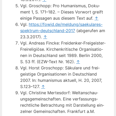
Vgl. Gro­schopp: Pro Huma­nis­mus, Doku­
ment 1, S. 171–182. – Die­ses Vor­wort greift
eini­ge Pas­sa­gen aus die­sem Text auf.
↑
Vgl.
https://fowid.de/meldung/saekulares-
spektrum-deutschland-2017
(abge­ru­fen am
23.3.2017).
↑
Vgl. Andre­as Fin­cke: Frei­den­ker-Frei­geis­ter-
Frei­re­li­giö­se. Kir­chen­kri­ti­sche Orga­ni­sa­tio­
nen in Deutsch­land seit 1989. Ber­lin 2000,
S. 53 ff. (EZW-Text Nr. 162).
↑
Vgl. Horst Gro­schopp: Säku­la­re und frei­
geis­ti­ge Orga­ni­sa­tio­nen in Deutsch­land
2007. In: huma­nis­mus aktu­ell, H. 20, 2007,
S.123–127.
↑
Vgl. Chris­ti­ne Mer­tes­dorf: Welt­an­schau­
ungs­ge­mein­schaf­ten. Eine ver­fas­sungs­
recht­li­che Betrach­tung mit Dar­stel­lung ein­
zel­ner Gemein­schaf­ten. Frank­furt a.M.