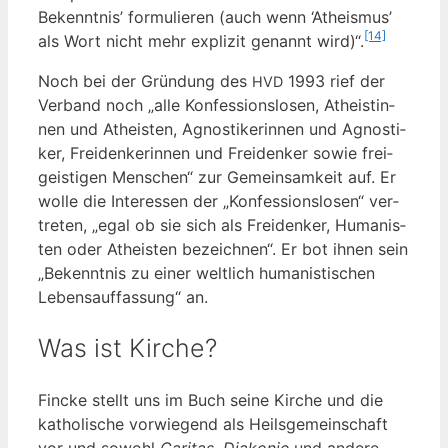
Bekennt­nis’ for­mu­lie­ren (auch wenn ‘Athe­is­mus’
[14]
als Wort nicht mehr expli­zit genannt wird)“.
Noch bei der Grün­dung des
1993 rief der
HVD
Ver­band noch „alle Kon­fes­si­ons­lo­sen, Athe­is­tin­
nen und Athe­is­ten, Agnos­ti­ke­rin­nen und Agnos­ti­
ker, Frei­den­ke­rin­nen und Frei­den­ker sowie frei­
geis­ti­gen Men­schen“ zur Gemein­sam­keit auf. Er
wol­le die Inter­es­sen der „Kon­fes­si­ons­lo­sen“ ver­
tre­ten, „egal ob sie sich als Frei­den­ker, Huma­nis­
ten oder Athe­is­ten bezeich­nen“. Er bot ihnen sein
„Bekennt­nis zu einer welt­lich huma­nis­ti­schen
Lebens­auf­fas­sung“ an.
Was ist Kirche?
Fin­cke stellt uns im Buch sei­ne Kir­che und die
katho­li­sche vor­wie­gend als Heils­ge­mein­schaft
vor und sowohl
Cari­tas
,
Dia­ko­nie
und ande­re