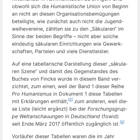
obwohl sich die
Huma­nis­ti­sche Uni­on
von Beginn
an nicht an die­sen Orga­ni­sa­ti­ons­be­mü­gun­gen
betei­lig­te, wie zunächst auch nicht die Jugend­
wei­he­ver­ei­ne, zähl­ten sie zu den „Säku­la­ren“ im
Sin­ne der bei­den Begrif­fe – nicht aber sol­che
ein­deu­tig säku­la­ren Ein­rich­tun­gen wie Gewerk­
schaf­ten, Par­tei­en und vie­le Dienstleister.
Auf eine tabel­la­ri­sche Dar­stel­lung die­ser „säku­la­
ren Sze­ne“ und damit des Gegen­stan­des des
Buches von Fin­cke wur­de in die­sem Band ver­
zich­tet,
zum einen
, weil der Band 1 die­ser Rei­he
Pro Huma­nis­mus
in Doku­ment 1 die­se Tabel­len
[5]
mit Erklä­run­gen ent­hält;
zum ande­ren
, weil die­
se Lis­te (leicht ergänzt) bei der
For­schungs­grup­
pe Welt­an­schau­un­gen in Deutsch­land
(fowid)
[6]
seit Ende März 2017 öffent­lich zugäng­lich ist.
Vor­läu­fer die­ser Tabel­len waren die im Jahr