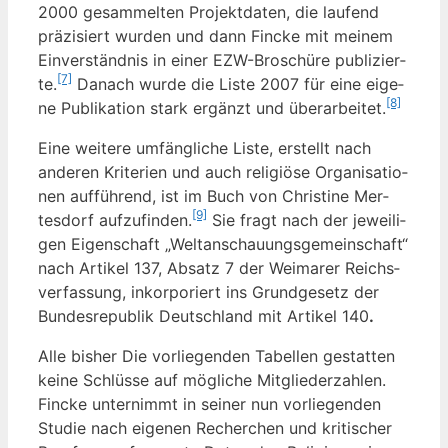
2000 gesam­mel­ten Pro­jekt­da­ten, die lau­fend
prä­zi­siert wur­den und dann Fin­cke mit mei­nem
Ein­ver­ständ­nis in einer EZW-Bro­schü­re publi­zier­
[7]
te.
Danach wur­de die Lis­te 2007 für eine eige­
[8]
ne Publi­ka­ti­on stark ergänzt und über­ar­bei­tet.
Eine wei­te­re umfäng­li­che Lis­te, erstellt nach
ande­ren Kri­te­ri­en und auch reli­giö­se Orga­ni­sa­tio­
nen auf­füh­rend, ist im Buch von Chris­ti­ne Mer­
[9]
tes­dorf auf­zu­fin­den.
Sie fragt nach der jewei­li­
gen Eigen­schaft „Welt­an­schau­ungs­ge­mein­schaft“
nach Arti­kel 137, Absatz 7 der Wei­ma­rer Reichs­
ver­fas­sung, inkor­po­riert ins Grund­ge­setz der
Bun­des­re­pu­blik Deutsch­land mit Arti­kel 140
.
Alle bis­her Die vor­lie­gen­den Tabel­len gestat­ten
kei­ne Schlüs­se auf mög­li­che Mit­glie­der­zah­len.
Fin­cke unter­nimmt in sei­ner nun vor­lie­gen­den
Stu­die nach eige­nen Recher­chen und kri­ti­scher