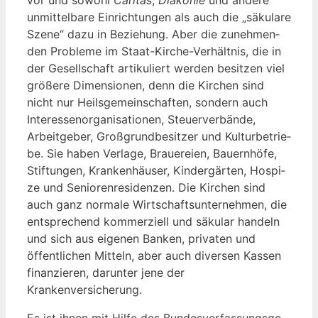
unmit­tel­ba­re Ein­rich­tun­gen als auch die „säku­la­re
Sze­ne“ dazu in Bezie­hung. Aber die zuneh­men­
den Pro­ble­me im Staat-Kir­che-Ver­hält­nis, die in
der Gesell­schaft arti­ku­liert wer­den besit­zen viel
grö­ße­re Dimen­sio­nen, denn die Kir­chen sind
nicht nur Heils­ge­mein­schaf­ten, son­dern auch
Inter­es­sen­or­ga­ni­sa­tio­nen, Steu­er­ver­bän­de,
Arbeit­ge­ber, Groß­grund­be­sit­zer und Kul­tur­be­trie­
be. Sie haben Ver­la­ge, Braue­rei­en, Bau­ern­hö­fe,
Stif­tun­gen, Kran­ken­häu­ser, Kin­der­gär­ten, Hos­pi­
ze und Senio­ren­re­si­den­zen. Die Kir­chen sind
auch ganz nor­ma­le Wirt­schafts­un­ter­neh­men, die
ent­spre­chend kom­mer­zi­ell und säku­lar han­deln
und sich aus eige­nen Ban­ken, pri­va­ten und
öffent­li­chen Mit­teln, aber auch diver­sen Kas­sen
finan­zie­ren, dar­un­ter jene der
Krankenversicherung.
Es ist ihnen mit Hil­fe des Bun­des­ver­fas­sungs­ge­