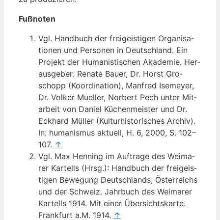
Fuß­no­ten
Vgl. Hand­buch der frei­geis­ti­gen Orga­ni­sa­
tio­nen und Per­so­nen in Deutsch­land. Ein
Pro­jekt der Huma­nis­ti­schen Aka­de­mie. Her­
aus­ge­ber: Rena­te Bau­er, Dr. Horst Gro­
schopp (Koor­di­na­ti­on), Man­fred Ise­mey­er,
Dr. Vol­ker Muel­ler, Nor­bert Pech unter Mit­
ar­beit von Dani­el Küchen­meis­ter und Dr.
Eck­hard Mül­ler (Kul­tur­his­to­ri­sches Archiv).
In: huma­nis­mus aktu­ell, H. 6, 2000, S. 102–
107.
↑
Vgl. Max Hen­ning im Auf­tra­ge des Wei­ma­
rer Kar­tells (Hrsg.): Hand­buch der frei­geis­
ti­gen Bewe­gung Deutsch­lands, Öster­reichs
und der Schweiz. Jahr­buch des Wei­ma­rer
Kar­tells 1914. Mit einer Über­sichts­kar­te.
Frank­furt a.M. 1914.
↑