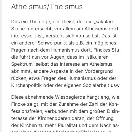
Atheismus/Theismus
Das ein Theo­lo­ge, ein The­ist, der die „säku­la­re
Sze­ne“ unter­sucht, vor allem am Athe­is­mus dort
inter­es­siert ist, ver­steht sich von selbst. Das ist
ein ande­rer Schwer­punkt als z.B. ein mög­li­ches
Fra­gen nach dem Huma­nis­mus dort. Fin­ckes Stu­
die führt nun vor Augen, dass im „säku­la­ren
Spek­trum“ selbst das Inter­es­se am Athe­is­mus
abnimmt, ande­re Aspek­te in den Vor­der­grund
rücken, etwa Fra­gen des Huma­nis­mus oder der
Kir­chen­po­li­tik oder der eige­nen Sozi­al­ar­beit usw.
Die­se abneh­men­de Wiss­be­gier­de hängt eng, wie
Fin­cke zeigt, mit der Zunah­me der Zahl der Kon­
fes­si­ons­frei­en, ver­bun­den mit dem gro­ßen Dis­in­
ter­es­se der Kir­chen­obe­ren dar­an, der Öff­nung
der Kir­chen zu mehr Plu­ra­li­tät und dem Nach­las­