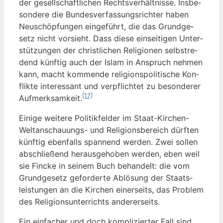
der gesell­schaft­li­chen Rechts­ver­hält­nis­se. Ins­be­
son­de­re die Bun­des­ver­fas­sungs­rich­ter haben
Neu­schöp­fun­gen ein­ge­führt, die das Grund­ge­
setz nicht vor­sieht. Dass die­se ein­sei­ti­gen Unter­
stüt­zun­gen der christ­li­chen Reli­gio­nen selbst­re­
dend künf­tig auch der Islam in Anspruch neh­men
kann, macht kom­men­de reli­gi­ons­po­li­ti­sche Kon­
flik­te inter­es­sant und ver­pflich­tet zu beson­de­rer
[17]
Auf­merk­sam­keit.
Eini­ge wei­te­re Poli­tik­fel­der im Staat-Kir­chen-
Welt­an­schau­ungs- und Reli­gi­ons­be­reich dürf­ten
künf­tig eben­falls span­nend wer­den. Zwei sol­len
abschlie­ßend her­aus­ge­ho­ben wer­den, eben weil
sie Fin­cke in sei­nem Buch behan­delt: die vom
Grund­ge­setz gefor­der­te Ablö­sung der Staats­
leis­tun­gen an die Kir­chen einer­seits, das Pro­blem
des Reli­gi­ons­un­ter­richts andererseits.
Ein ein­fa­cher und doch kom­pli­zier­ter Fall sind