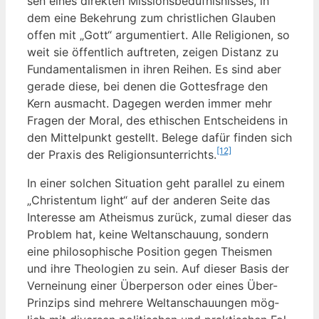
sen eines direk­ten Mis­si­ons­be­düf­nis­nis­ses, in
dem eine Bekeh­rung zum christ­li­chen Glau­ben
offen mit „Gott“ argu­men­tiert. Alle Reli­gio­nen, so
weit sie öffent­lich auf­tre­ten, zei­gen Distanz zu
Fun­da­men­ta­lis­men in ihren Rei­hen. Es sind aber
gera­de die­se, bei denen die Got­tes­fra­ge den
Kern aus­macht. Dage­gen wer­den immer mehr
Fra­gen der Moral, des ethi­schen Ent­schei­dens in
den Mit­tel­punkt gestellt. Bele­ge dafür fin­den sich
[12]
der Pra­xis des Reli­gi­ons­un­ter­richts.
In einer sol­chen Situa­ti­on geht par­al­lel zu einem
„Chris­ten­tum light“ auf der ande­ren Sei­te das
Inter­es­se am Athe­is­mus zurück, zumal die­ser das
Pro­blem hat, kei­ne Welt­an­schau­ung, son­dern
eine phi­lo­so­phi­sche Posi­ti­on gegen The­is­men
und ihre Theo­lo­gien zu sein. Auf die­ser Basis der
Ver­nei­nung einer Über­per­son oder eines Über-
Prin­zips sind meh­re­re Welt­an­schau­un­gen mög­