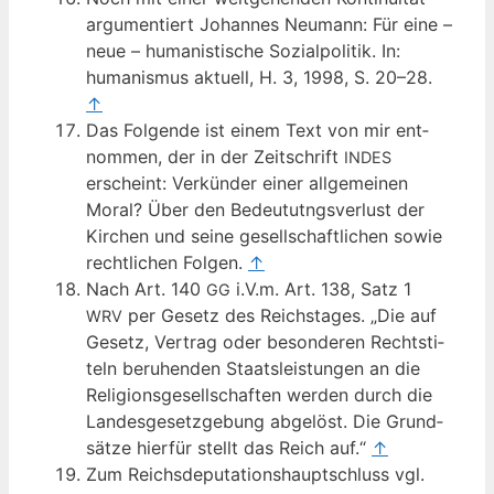
argu­men­tiert Johan­nes Neu­mann: Für eine –
neue – huma­nis­ti­sche Sozi­al­po­li­tik. In:
huma­nis­mus aktu­ell, H. 3, 1998, S. 20–28.
↑
Das Fol­gen­de ist einem Text von mir ent­
nom­men, der in der Zeit­schrift
INDES
erscheint: Ver­kün­der einer all­ge­mei­nen
Moral? Über den Bedeu­tutngs­ver­lust der
Kir­chen und sei­ne gesell­schaft­li­chen sowie
recht­li­chen Fol­gen.
↑
Nach Art. 140
i.V.m. Art. 138, Satz 1
GG
per Gesetz des Reichs­ta­ges. „Die auf
WRV
Gesetz, Ver­trag oder beson­de­ren Rechts­ti­
teln beru­hen­den Staats­leis­tun­gen an die
Reli­gi­ons­ge­sell­schaf­ten wer­den durch die
Lan­des­ge­setz­ge­bung abge­löst. Die Grund­
sät­ze hier­für stellt das Reich auf.“
↑
Zum Reichs­de­pu­ta­ti­ons­haupt­schluss vgl.