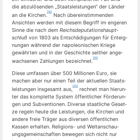
die abzu­lö­sen­den „Staats­leis­tun­gen“ der Län­der
[18]
an die Kir­chen.
Nach über­ein­stim­men­den
Ansich­ten wer­den mit die­sem Begriff im enge­ren
Sin­ne die nach dem
Reichs­de­pu­ta­ti­ons­haupt­
schluß
von 1803 als Ent­schä­di­gun­gen für Ent­eig­
nun­gen wäh­rend der napo­leo­ni­schen Krie­ge
gewähr­ten und in der Geschich­te seit­her ange­
[19]
wach­se­nen Zah­lun­gen bezeich­net.
Die­se umfas­sen über 500 Mil­lio­nen Euro, sie
machen aber nur einen Teil der aktu­el­len Staats­
[20]
leis­tun­gen ins­ge­samt aus,
rech­net man hier­un­
ter das kom­plet­te Sys­tem öffent­li­cher För­de­run­
gen und Sub­ven­tio­nen. Diver­se staat­li­che Geset­
ze regeln heu­te die Leis­tun­gen, die Kir­chen und
ande­re freie Trä­ger aus diver­sen öffent­li­chen
Kas­sen erhal­ten. Reli­gi­ons- und Welt­an­schau­
ungs­ge­mein­schaf­ten bewe­gen sich nicht nur