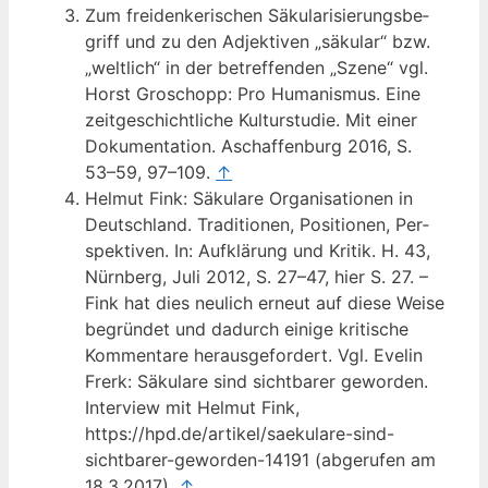
Zum frei­den­ke­ri­schen Säku­la­ri­sie­rungs­be­
griff und zu den Adjek­ti­ven „säku­lar“ bzw.
„welt­lich“ in der betref­fen­den „Sze­ne“ vgl.
Horst Gro­schopp: Pro Huma­nis­mus. Eine
zeit­ge­schicht­li­che Kul­tur­stu­die. Mit einer
Doku­men­ta­ti­on. Aschaf­fen­burg 2016, S.
53–59, 97–109.
↑
Hel­mut Fink: Säku­la­re Orga­ni­sa­tio­nen in
Deutsch­land. Tra­di­tio­nen, Posi­tio­nen, Per­
spek­ti­ven. In: Auf­klä­rung und Kri­tik. H. 43,
Nürn­berg, Juli 2012, S. 27–47, hier S. 27. –
Fink hat dies neu­lich erneut auf die­se Wei­se
begrün­det und dadurch eini­ge kri­ti­sche
Kom­men­ta­re her­aus­ge­for­dert. Vgl. Eve­lin
Frerk: Säku­la­re sind sicht­ba­rer gewor­den.
Inter­view mit Hel­mut Fink,
https://hpd.de/artikel/saekulare-sind-
sichtbarer-geworden-14191 (abge­ru­fen am
18.3.2017).
↑