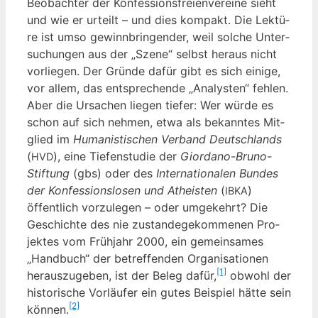
Beob­ach­ter der Kon­fes­si­ons­frei­en­ver­ei­ne sieht
und wie er urteilt – und dies kom­pakt. Die Lek­tü­
re ist umso gewinn­brin­gen­der, weil sol­che Unter­
su­chun­gen aus der „Sze­ne“ selbst her­aus nicht
vor­lie­gen. Der Grün­de dafür gibt es sich eini­ge,
vor allem, das ent­spre­chen­de „Ana­lys­ten“ feh­len.
Aber die Ursa­chen lie­gen tie­fer: Wer wür­de es
schon auf sich neh­men, etwa als bekann­tes Mit­
glied im
Huma­nis­ti­schen Ver­band Deutsch­lands
(
), eine Tie­fen­stu­die der
Giord­a­no-Bru­no-
HVD
Stif­tung
(gbs) oder des
Inter­na­tio­na­len Bun­des
der Kon­fes­si­ons­lo­sen und Athe­is­ten
(
)
IBKA
öffent­lich vor­zu­le­gen – oder umge­kehrt? Die
Geschich­te des nie zustan­de­ge­kom­me­nen Pro­
jek­tes vom Früh­jahr 2000, ein gemein­sa­mes
„Hand­buch“ der betref­fen­den Orga­ni­sa­tio­nen
[1]
her­aus­zu­ge­ben, ist der Beleg dafür,
obwohl der
his­to­ri­sche Vor­läu­fer ein gutes Bei­spiel hät­te sein
[2]
kön­nen.