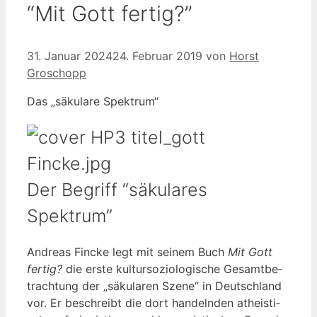
“Mit Gott fertig?”
31. Januar 2024
24. Februar 2019
von
Horst
Groschopp
Das „säku­la­re Spektrum“
Der Begriff “säkulares
Spektrum”
Andre­as Fin­cke legt mit sei­nem Buch
Mit Gott
fer­tig?
die ers­te kul­tur­so­zio­lo­gi­sche Gesamt­be­
trach­tung der „säku­la­ren Sze­ne“ in Deutsch­land
vor. Er beschreibt die dort han­deln­den athe­is­ti­