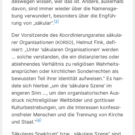
des­we­gen wis­sen, wer das ist. Ande­re, außer­halb
davon, sind immer wie­der über die Namens­ge­
bung ver­wun­dert, beson­ders über die Eng­füh­
[3]
rung von „säku­lar“.
Der Vor­sit­zen­de des
Koor­di­nie­rungs­ra­tes säku­la­
rer Orga­ni­sa­tio­nen
(
), Hel­mut Fink, defi­
KORSO
niert: „Unter ‘säku­la­ren Orga­ni­sa­tio­nen’ wer­den
… sol­che ver­stan­den, die ein distan­zier­tes oder
ableh­nen­des Ver­hält­nis zu reli­giö­sen Wahr­heits­
an­sprü­chen oder kirch­li­chen Son­der­rech­ten als
bewuss­ten Teil ihrer Iden­ti­tät auf­wei­sen.“ Es han­
de­le sich hier­bei „um die ‘säku­la­re Sze­ne’ im
enge­ren Sinn …, um den orga­ni­sa­to­ri­schen Aus­
druck nicht­re­li­giö­ser Welt­bil­der und gott­lo­ser
Kul­tur­be­stre­bun­gen, um die Inter­es­sen kon­fes­si­
ons­frei­er Men­schen und die Tren­nung von Kir­che
[4]
und Staat.“
„
Säku­la­res Spek­trum“ bzw. „säku­la­re Sze­ne“ sind