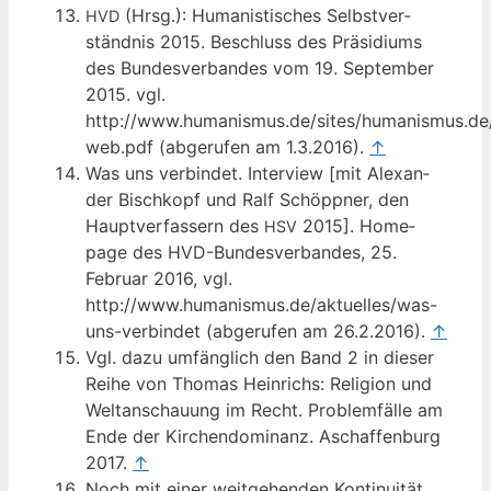
(Hrsg.): Huma­nis­ti­sches Selbst­ver­
HVD
ständ­nis 2015. Beschluss des Prä­si­di­ums
des Bun­des­ver­ban­des vom 19. Sep­tem­ber
2015. vgl.
http://www.humanismus.de/sites/humanismus.de/
web.pdf (abge­ru­fen am 1.3.2016).
↑
Was uns ver­bin­det. Inter­view [mit Alex­an­
der Bisch­kopf und Ralf Schöpp­ner, den
Haupt­ver­fas­sern des
2015]. Home­
HSV
page des HVD-Bun­des­ver­ban­des, 25.
Febru­ar 2016, vgl.
http://www.humanismus.de/aktuelles/was-
uns-verbindet (abge­ru­fen am 26.2.2016).
↑
Vgl. dazu umfäng­lich den Band 2 in die­ser
Rei­he von Tho­mas Hein­richs: Reli­gi­on und
Welt­an­schau­ung im Recht. Pro­blem­fäl­le am
Ende der Kir­chen­do­mi­nanz. Aschaf­fen­burg
2017.
↑
Noch mit einer weit­ge­hen­den Kon­ti­nui­tät