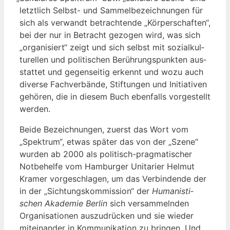
letzt­lich Selbst- und Sam­mel­be­zeich­nun­gen für
sich als ver­wandt betrach­ten­de „Kör­per­schaf­ten“,
bei der nur in Betracht gezo­gen wird, was sich
„orga­ni­siert“ zeigt und sich selbst mit sozi­al­kul­
tu­rel­len und poli­ti­schen Berüh­rungs­punk­ten aus­
stat­tet und gegen­sei­tig erkennt und wozu auch
diver­se Fach­ver­bän­de, Stif­tun­gen und Initia­ti­ven
gehö­ren, die in die­sem Buch eben­falls vor­ge­stellt
werden.
Bei­de Bezeich­nun­gen, zuerst das Wort vom
„Spek­trum“, etwas spä­ter das von der „Sze­ne“
wur­den ab 2000 als poli­tisch-prag­ma­ti­scher
Not­be­hel­fe vom Ham­bur­ger Unita­ri­er Hel­mut
Kra­mer vor­ge­schla­gen, um das Ver­bin­den­de der
in der „Sich­tungs­kom­mis­si­on“ der
Huma­nis­ti­
schen Aka­de­mie Ber­lin
sich ver­sam­meln­den
Orga­ni­sa­tio­nen aus­zu­drü­cken und sie wie­der
mit­ein­an­der in Kom­mu­ni­ka­ti­on zu brin­gen. Und