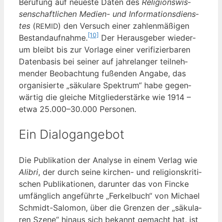
Beru­fung auf neu­es­te Daten des
Reli­gi­ons­wis­
sen­schaft­li­chen Medi­en- und Infor­ma­ti­ons­diens­
tes
(
) den Ver­such einer zah­len­mä­ßi­gen
REMID
[10]
Bestand­auf­nah­me.
Der Her­aus­ge­ber wie­der­
um bleibt bis zur Vor­la­ge einer veri­fi­zier­ba­ren
Daten­ba­sis bei sei­ner auf jah­re­lan­ger teil­neh­
men­der Beob­ach­tung fußen­den Anga­be, das
orga­ni­sier­te „säku­la­re Spek­trum“ habe gegen­
wär­tig die glei­che Mit­glie­der­stär­ke wie 1914 –
etwa 25.000–30.000 Personen.
Ein Dialogangebot
Die Publi­ka­ti­on der Ana­ly­se in einem Ver­lag wie
Ali­bri
, der durch sei­ne kir­chen- und reli­gi­ons­kri­ti­
schen Publi­ka­tio­nen, dar­un­ter das von Fin­cke
umfäng­lich ange­führ­te „Fer­kel­buch“ von Micha­el
Schmidt-Salo­mon, über die Gren­zen der „säku­la­
ren Sze­ne“ hin­aus sich bekannt gemacht hat, ist