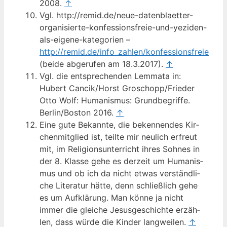
2008.
↑
Vgl. http://remid.de/neue-datenblaetter-
organisierte-konfessionsfreie-und-yeziden-
als-eigene-kategorien –
http://remid.de/info_zahlen/konfessionsfreie
(bei­de abge­ru­fen am 18.3.2017).
↑
Vgl. die ent­spre­chen­den Lem­ma­ta in:
Hubert Cancik/Horst Groschopp/Frieder
Otto Wolf: Huma­nis­mus: Grund­be­grif­fe.
Berlin/Boston 2016.
↑
Eine gute Bekann­te, die beken­nen­des Kir­
chen­mit­glied ist, teil­te mir neu­lich erfreut
mit, im Reli­gi­ons­un­ter­richt ihres Soh­nes in
der 8. Klas­se gehe es der­zeit um Huma­nis­
mus und ob ich da nicht etwas ver­ständ­li­
che Lite­ra­tur hät­te, denn schließ­lich gehe
es um Auf­klä­rung. Man kön­ne ja nicht
immer die glei­che Jesus­ge­schich­te erzäh­
len, dass wür­de die Kin­der lang­wei­len.
↑