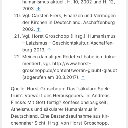
huma­nis­mus aktu­ell, H. 10, 2002 und H. 12,
2003.
↑
Vgl. Cars­ten Frerk, Finan­zen und Ver­mö­gen
der Kir­chen in Deutsch­land. Aschaf­fen­burg
2002.
↑
Vgl. Horst Gro­schopp (Hrsg.): Huma­nis­mus
– Lai­zis­mus – Geschichts­kul­tu
r.
Aschaf­fen­
burg 2013.
↑
Mei­nen dama­li­gen Rede­text habe ich doku­
men­tiert, vgl. http://www.horst-
groschopp.de/content/woran-glaubt-glaubt
(abge­ru­fen am 30.3.2017).
↑
Quel­le: Horst Gro­schopp: Das “säku­la­re Spek­
trum”. Vor­wort des Her­aus­ge­bers. In: Andre­as
Fin­cke: Mit Gott fer­tig? Kon­fes­si­ons­lo­sig­keit,
Athe­is­mus und säku­la­rer Huma­nis­mus in
Deutsch­land. Eine Bestands­auf­nah­me aus kir­
chen­na­her Sicht. Hrsg. von Horst Gro­schopp.