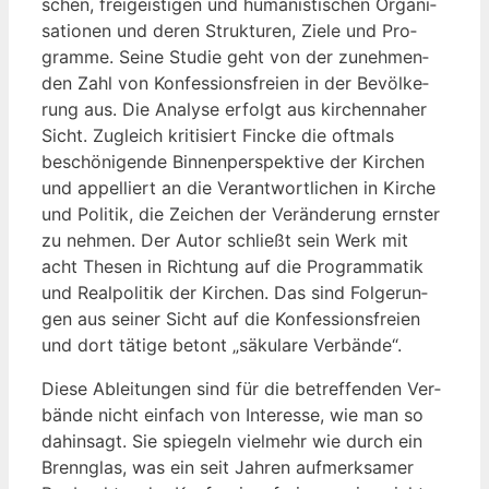
schen, frei­geis­ti­gen und huma­nis­ti­schen Orga­ni­
sa­tio­nen und deren Struk­tu­ren, Zie­le und Pro­
gram­me. Sei­ne Stu­die geht von der zuneh­men­
den Zahl von Kon­fes­si­ons­frei­en in der Bevöl­ke­
rung aus. Die Ana­ly­se erfolgt aus kir­chen­na­her
Sicht. Zugleich kri­ti­siert Fin­cke die oft­mals
beschö­ni­gen­de Bin­nen­per­spek­ti­ve der Kir­chen
und appel­liert an die Ver­ant­wort­li­chen in Kir­che
und Poli­tik, die Zei­chen der Ver­än­de­rung erns­ter
zu neh­men. Der Autor schließt sein Werk mit
acht The­sen in Rich­tung auf die Pro­gram­ma­tik
und Real­po­li­tik der Kir­chen. Das sind Fol­ge­run­
gen aus sei­ner Sicht auf die Kon­fes­si­ons­frei­en
und dort täti­ge betont „säku­la­re Verbände“.
Die­se Ablei­tun­gen sind für die betref­fen­den Ver­
bän­de nicht ein­fach von Inter­es­se, wie man so
dahin­sagt. Sie spie­geln viel­mehr wie durch ein
Brenn­glas, was ein seit Jah­ren auf­merk­sa­mer