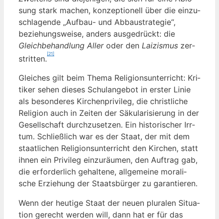
sung stark machen, kon­zep­tio­nell über die ein­zu­
schla­gen­de „Auf­bau- und Abbau­stra­te­gie“,
bezie­hungs­wei­se, anders aus­ge­drückt: die
Gleich­be­hand­lung Aller
oder den
Lai­zis­mus
zer­
[21]
strit­ten.
Glei­ches gilt beim The­ma Reli­gi­ons­un­ter­richt: Kri­
ti­ker sehen die­ses Schul­an­ge­bot in ers­ter Linie
als beson­de­res Kir­chen­pri­vi­leg, die christ­li­che
Reli­gi­on auch in Zei­ten der Säku­la­ri­sie­rung in der
Gesell­schaft durch­zu­set­zen. Ein his­to­ri­scher Irr­
tum. Schließ­lich war es der Staat, der mit dem
staat­li­chen Reli­gi­ons­un­ter­richt den Kir­chen, statt
ihnen ein Pri­vi­leg ein­zu­räu­men, den Auf­trag gab,
die erfor­der­lich gehal­te­ne, all­ge­mei­ne mora­li­
sche Erzie­hung der Staats­bür­ger zu garantieren.
Wenn der heu­ti­ge Staat der neu­en plu­ra­len Situa­
ti­on gerecht wer­den will, dann hat er für das