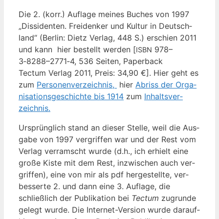
Die 2. (korr.) Auf­la­ge mei­nes Buches von 1997
„Dis­si­den­ten. Frei­den­ker und Kul­tur in Deutsch­
land“ (Ber­lin: Dietz Ver­lag, 448 S.) erschien 2011
und kann hier bestellt wer­den [
978–
ISBN
3‑8288–2771‑4, 536 Sei­ten, Paperback
Tec­tum Ver­lag 2011, Preis: 34,90 €]. Hier geht es
zum
Per­so­nen­ver­zeich­nis,
hier
Abriss der Orga­
ni­sa­ti­ons­ge­schich­te bis 1914
zum
Inhalts­ver­
zeich­nis.
Ursprüng­lich stand an die­ser Stel­le, weil die Aus­
ga­be von 1997 ver­grif­fen war und der Rest vom
Ver­lag ver­ramscht wur­de (d.h., ich erhielt eine
gro­ße Kis­te mit dem Rest, inzwi­schen auch ver­
grif­fen), eine von mir als pdf her­ge­stell­te, ver­
bes­ser­te 2. und dann eine 3. Auf­la­ge, die
schließ­lich der Publi­ka­ti­on bei
Tec­tum
zugrun­de
gelegt wur­de. Die Inter­net-Ver­si­on wur­de dar­auf­