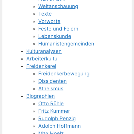
Weltanschauung
Texte
Vorworte
Feste und Feiern
Lebenskunde
Humanisten­gemeinden
Kulturanalysen
Arbeiterkultur
Freidenkerei
Freidenker­bewegung
Dissidenten
Atheismus
Biographien
Otto Rühle
Fritz Kummer
Rudolph Penzig
Adolph Hoffmann
Max Hoelz