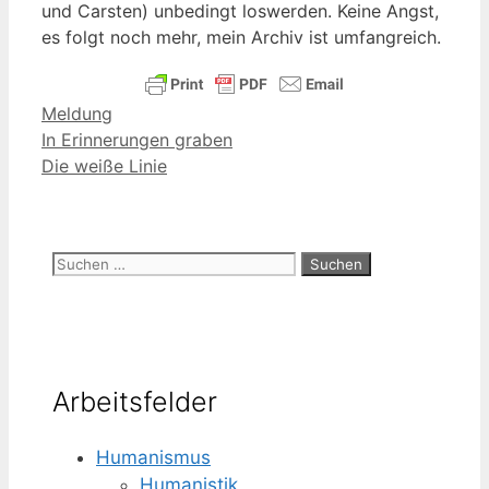
und Cars­ten) unbe­dingt los­wer­den. Kei­ne Angst,
es folgt noch mehr, mein Archiv ist umfangreich.
Kategorien
Meldung
In Erinnerungen graben
Die weiße Linie
Suchen
nach:
Arbeitsfelder
Humanismus
Humanistik