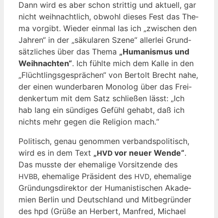
Dann wird es aber schon strit­tig und aktu­ell, gar
nicht weih­nacht­lich, obwohl die­ses Fest das The­
ma vor­gibt. Wie­der ein­mal las ich „zwi­schen den
Jah­ren“ in der „säku­la­ren Sze­ne“ aller­lei Grund­
sätz­li­ches über das The­ma
„Huma­nis­mus und
Weih­nach­ten“
. Ich fühl­te mich dem Kal­le in den
„Flücht­lings­ge­sprä­chen“ von Ber­tolt Brecht nahe,
der einen wun­der­ba­ren Mono­log über das Frei­
den­ker­tum mit dem Satz schlie­ßen lässt: „Ich
hab lang ein sün­di­ges Gefühl gehabt, daß ich
nichts mehr gegen die Reli­gi­on mach.“
Poli­tisch, genau genom­men ver­bands­po­li­tisch,
wird es in dem Text
„
vor neu­er Wen­de“
.
HVD
Das muss­te der ehe­ma­li­ge Vor­sit­zen­de des
, ehe­ma­li­ge Prä­si­dent des
, ehe­ma­li­ge
HVBB
HVD
Grün­dungs­di­rek­tor der Huma­nis­ti­schen Aka­de­
mien Ber­lin und Deutsch­land und Mit­be­grün­der
des hpd (Grü­ße an Her­bert, Man­fred, Micha­el