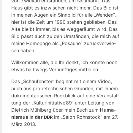
von Zwi­ckau ent­stan­den, am Neu­markt. Das
Haus gibt es inzwi­schen nicht mehr. Das Bild ist
in mei­nen Augen ein Sinn­bild für alle „Wen­den“,
hier ist die Zeit um 1990 ste­hen geblie­ben. Das
Alte bleibt immer, bis es weg­ge­räumt wird. Das
Bild
passt auch zu den Umstän­den, die mich auf
mei­ne Home­page als „Posau­ne“ zurück­ver­wie­
sen haben.
Will­kom­men alle, die Ihr denkt, ich könn­te noch
etwas halb­wegs Ver­nünf­ti­ges mitteilen.
Das „Schau­fens­ter“ beginnt mit einem Video,
auch aus pro­be­tech­ni­schen Grün­den, mit einem
doku­men­ta­ri­schen Rück­blick auf eine Ver­an­stal­
tung der „KulturInitiative’89“ unter Lei­tung von
Diet­rich Mühl­berg über mein Buch zum
Huma­
nis­mus in der
im „Salon Rohn­stock“ am 27.
DDR
März 2013.