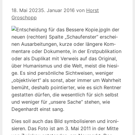
18. Mai 2023
5. Januar 2016
von
Horst
Groschopp
In der
neu­en (rech­ten) Spal­te „Schau­fens­ter“ erschei­
nen Aus­ar­bei­tun­gen, kur­ze oder län­ge­re Kom­
men­ta­re oder Doku­men­te, in der Erst­pu­bli­ka­ti­on
oder als Dupli­kat mit Ver­weis auf das Ori­gi­nal,
über Huma­nis­mus und die Welt, meist die hie­si­
ge. Es sind per­sön­li­che Sicht­wei­sen, weni­ger
„objek­ti­viert“ als sonst, aber immer um Wahr­heit
bemüht, des­halb poin­tier­ter, wie es sich Rent­ner
gestat­ten dür­fen, die wesent­lich für sich selbst
und weni­ger für „unse­re Sache“ ste­hen, wie
Degen­hardt einst sang.
Dies soll auch das Bild sym­bo­li­sie­ren und iro­ni­
sie­ren. Das Foto ist am 3. Mai 2011 in der Mit­te