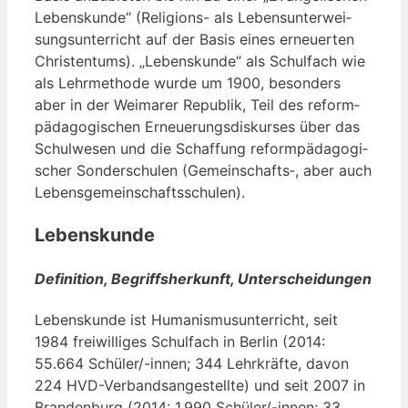
Lebens­kun­de“ (Reli­gi­ons- als Lebens­un­ter­wei­
sungs­un­ter­richt auf der Basis eines erneu­er­ten
Chris­ten­tums). „Lebens­kun­de“ als Schul­fach wie
als Lehr­me­tho­de wur­de um 1900, beson­ders
aber in der Wei­ma­rer Repu­blik, Teil des reform­
päd­ago­gi­schen Erneue­rungs­dis­kur­ses über das
Schul­we­sen und die Schaf­fung reform­päd­ago­gi­
scher Son­der­schu­len (Gemeinschafts‑, aber auch
Lebensgemeinschaftsschulen).
Lebenskunde
Definition, Begriffsherkunft, Unterscheidungen
Lebens­kun­de ist Huma­nis­mus­un­ter­richt, seit
1984 frei­wil­li­ges Schul­fach in Ber­lin (2014:
55.664 Schü­ler/-innen; 344 Lehr­kräf­te, davon
224 HVD-Ver­bands­an­ge­stell­te) und seit 2007 in
Bran­den­burg (2014: 1.990 Schü­ler/-innen; 33