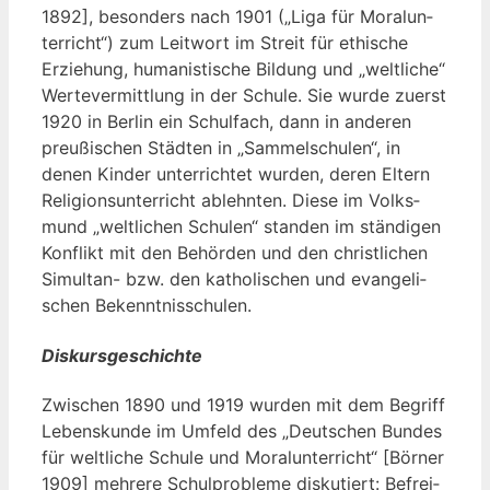
1892], beson­ders nach 1901 („Liga für Moral­un­
ter­richt“) zum Leit­wort im Streit für ethi­sche
Erzie­hung, huma­nis­ti­sche Bil­dung und „welt­li­che“
Wer­te­ver­mitt­lung in der Schu­le. Sie wur­de zuerst
1920 in Ber­lin ein Schul­fach, dann in ande­ren
preu­ßi­schen Städ­ten in „Sam­mel­schu­len“, in
denen Kin­der unter­rich­tet wur­den, deren Eltern
Reli­gi­ons­un­ter­richt ablehn­ten. Die­se im Volks­
mund „welt­li­chen Schu­len“ stan­den im stän­di­gen
Kon­flikt mit den Behör­den und den christ­li­chen
Simul­tan- bzw. den katho­li­schen und evan­ge­li­
schen Bekenntnisschulen.
Diskursgeschichte
Zwi­schen 1890 und 1919 wur­den mit dem Begriff
Lebens­kun­de im Umfeld des „Deut­schen Bun­des
für welt­li­che Schu­le und Moral­un­ter­richt“ [Bör­ner
1909] meh­re­re Schul­pro­ble­me dis­ku­tiert: Befrei­