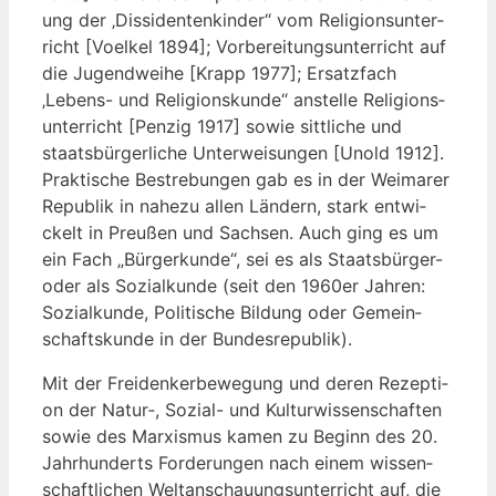
ung der ‚Dis­si­den­ten­kin­der“ vom Reli­gi­ons­un­ter­
richt [Voel­kel 1894]; Vor­be­rei­tungs­un­ter­richt auf
die Jugend­wei­he [Krapp 1977]; Ersatz­fach
‚Lebens- und Reli­gi­ons­kun­de“ anstel­le Reli­gi­ons­
un­ter­richt [Pen­zig 1917] sowie sitt­li­che und
staats­bür­ger­li­che Unter­wei­sun­gen [Unold 1912].
Prak­ti­sche Bestre­bun­gen gab es in der Wei­ma­rer
Repu­blik in nahe­zu allen Län­dern, stark ent­wi­
ckelt in Preu­ßen und Sach­sen. Auch ging es um
ein Fach „Bür­ger­kun­de“, sei es als Staats­bür­ger-
oder als Sozi­al­kun­de (seit den 1960er Jah­ren:
Sozi­al­kun­de, Poli­ti­sche Bil­dung oder Gemein­
schafts­kun­de in der Bundesrepublik).
Mit der Frei­den­ker­be­we­gung und deren Rezep­ti­
on der Natur‑, Sozi­al- und Kul­tur­wis­sen­schaf­ten
sowie des Mar­xis­mus kamen zu Beginn des 20.
Jahr­hun­derts For­de­run­gen nach einem wis­sen­
schaft­li­chen Welt­an­schau­ungs­un­ter­richt auf, die