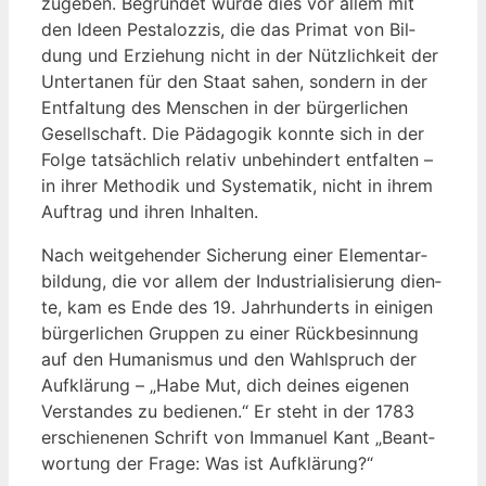
zu­ge­ben. Begrün­det wur­de dies vor allem mit
den Ideen Pes­ta­loz­zis, die das Pri­mat von Bil­
dung und Erzie­hung nicht in der Nütz­lich­keit der
Unter­ta­nen für den Staat sahen, son­dern in der
Ent­fal­tung des Men­schen in der bür­ger­li­chen
Gesell­schaft. Die Päd­ago­gik konn­te sich in der
Fol­ge tat­säch­lich rela­tiv unbe­hin­dert ent­fal­ten –
in ihrer Metho­dik und Sys­te­ma­tik, nicht in ihrem
Auf­trag und ihren Inhalten.
Nach weit­ge­hen­der Siche­rung einer Ele­men­tar­
bil­dung, die vor allem der Indus­tria­li­sie­rung dien­
te, kam es Ende des 19. Jahr­hun­derts in eini­gen
bür­ger­li­chen Grup­pen zu einer Rück­be­sin­nung
auf den Huma­nis­mus und den Wahl­spruch der
Auf­klä­rung – „Habe Mut, dich dei­nes eige­nen
Ver­stan­des zu bedie­nen.“ Er steht in der 1783
erschie­ne­nen Schrift von Imma­nu­el Kant „Beant­
wor­tung der Fra­ge: Was ist Aufklärung?“