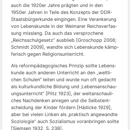
auch die 1920er Jah­re präg­ten und in den
1950er Jah­ren in Tei­le des Kon­zepts der DDR-
Staats­bür­ger­kun­de ein­gin­gen. Eine Ver­an­ke­rung
von Lebens­kun­de in der Wei­ma­rer Reichs­ver­fas­
sung miss­lang. Da auch das ver­spro­che­ne
„Reichs­schul­ge­setz“ aus­blieb [Gro­schopp 2006;
Schmidt 2009], wand­te sich Lebens­kun­de kämp­
fe­risch gegen Religionsunterricht.
Als reform­päd­ago­gi­sches Prin­zip soll­te Lebens­
kun­de auch ande­ren Unter­richt an den „welt­li­
chen Schu­len“ lei­ten und wur­de nun oft gedacht
als kul­tur­kund­li­che Bil­dung und ‚Lebens­an­schau­
ungs­un­ter­richt“ [Piltz 1923], der welt­an­schau­li­
ches Nach­den­ken anre­gen und die Selbst­ent­
schei­dung der Kin­der för­dern [Hädi­cke 1929],
aber bei vie­len Lin­ken als ‚prak­tisch ange­wand­te
Sozio­lo­gie“ auch Sozia­lis­mus vor­an­brin­gen soll­te
[Siem­sen 1932, S. 238].