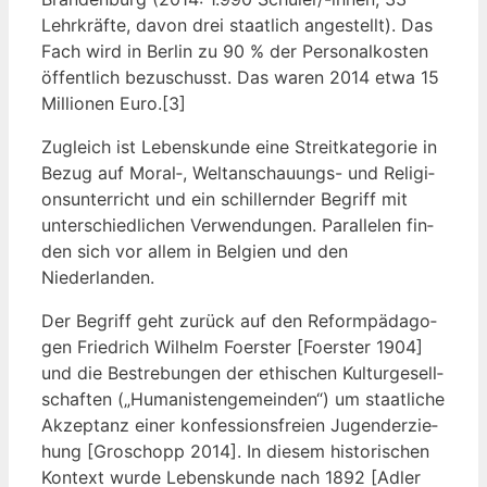
Lehr­kräf­te, davon drei staat­lich ange­stellt). Das
Fach wird in Ber­lin zu 90 % der Per­so­nal­kos­ten
öffent­lich bezu­schusst. Das waren 2014 etwa 15
Mil­lio­nen Euro.[3]
Zugleich ist Lebens­kun­de eine Streit­ka­te­go­rie in
Bezug auf Moral‑, Welt­an­schau­ungs- und Reli­gi­
ons­un­ter­richt und ein schil­lern­der Begriff mit
unter­schied­li­chen Ver­wen­dun­gen. Par­al­le­len fin­
den sich vor allem in Bel­gi­en und den
Niederlanden.
Der Begriff geht zurück auf den Reform­päd­ago­
gen Fried­rich Wil­helm Foers­ter [Foers­ter 1904]
und die Bestre­bun­gen der ethi­schen Kul­tur­ge­sell­
schaf­ten („Huma­nis­ten­ge­mein­den“) um staat­li­che
Akzep­tanz einer kon­fes­si­ons­frei­en Jugend­er­zie­
hung [Gro­schopp 2014]. In die­sem his­to­ri­schen
Kon­text wur­de Lebens­kun­de nach 1892 [Adler