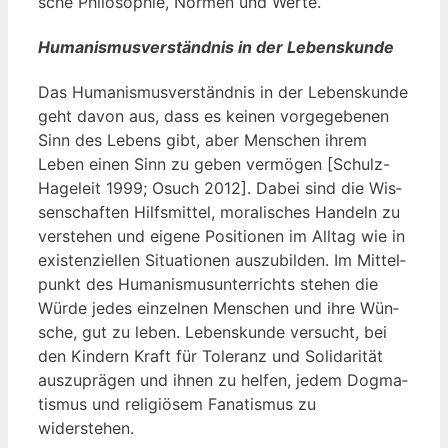
sche Phi­lo­so­phie, Nor­men und Werte.
Humanismusverständnis in der Lebenskunde
Das Huma­nis­mus­ver­ständ­nis in der Lebens­kun­de
geht davon aus, dass es kei­nen vor­ge­ge­be­nen
Sinn des Lebens gibt, aber Men­schen ihrem
Leben einen Sinn zu geben ver­mö­gen [Schulz-
Hage­leit 1999; Osuch 2012]. Dabei sind die Wis­
sen­schaf­ten Hilfs­mit­tel, mora­li­sches Han­deln zu
ver­ste­hen und eige­ne Posi­tio­nen im All­tag wie in
exis­ten­zi­el­len Situa­tio­nen aus­zu­bil­den. Im Mit­tel­
punkt des Huma­nis­mus­un­ter­richts ste­hen die
Wür­de jedes ein­zel­nen Men­schen und ihre Wün­
sche, gut zu leben. Lebens­kun­de ver­sucht, bei
den Kin­dern Kraft für Tole­ranz und Soli­da­ri­tät
aus­zu­prä­gen und ihnen zu hel­fen, jedem Dog­ma­
tis­mus und reli­giö­sem Fana­tis­mus zu
widerstehen.