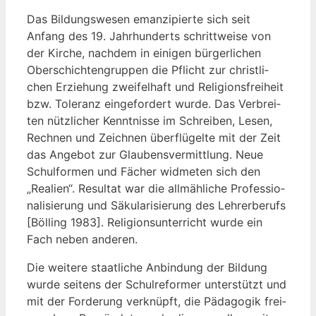
Das Bil­dungs­we­sen eman­zi­pier­te sich seit
Anfang des 19. Jahr­hun­derts schritt­wei­se von
der Kir­che, nach­dem in eini­gen bür­ger­li­chen
Ober­schich­ten­grup­pen die Pflicht zur christ­li­
chen Erzie­hung zwei­fel­haft und Reli­gi­ons­frei­heit
bzw. Tole­ranz ein­ge­for­dert wur­de. Das Ver­brei­
ten nütz­li­cher Kennt­nis­se im Schrei­ben, Lesen,
Rech­nen und Zeich­nen über­flü­gel­te mit der Zeit
das Ange­bot zur Glau­bens­ver­mitt­lung. Neue
Schul­for­men und Fächer wid­me­ten sich den
„Rea­li­en“. Resul­tat war die all­mäh­li­che Pro­fes­sio­
na­li­sie­rung und Säku­la­ri­sie­rung des Leh­rer­be­rufs
[Böl­ling 1983]. Reli­gi­ons­un­ter­richt wur­de ein
Fach neben anderen.
Die wei­te­re staat­li­che Anbin­dung der Bil­dung
wur­de sei­tens der Schul­re­for­mer unter­stützt und
mit der For­de­rung ver­knüpft, die Päd­ago­gik frei­