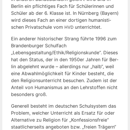
Ber­lin ein pflich­ti­ges Fach für Schü­le­rin­nen und
Schü­ler ab der 6. Klas­se ist. In Nürn­berg (Bay­ern)
wird die­ses Fach an einer dor­ti­gen huma­nis­ti­
schen Pri­vat­schu­le vom
unterrichtet.
HVD
Ein ande­rer his­to­ri­scher Strang führ­te 1996 zum
Bran­den­bur­ger Schul­fach
„Lebensgestaltung/Ethik/Religionskunde“. Die­ses
hat den Sta­tus, der in den 1950er Jah­ren für Ber­
lin abge­lehnt wur­de – aller­dings nur „halb“, weil
eine Abwahl­mög­lich­keit für Kin­der besteht, die
den Reli­gi­ons­un­ter­richt besu­chen. Zudem ist der
Anteil von Huma­nis­mus an den Lehr­stof­fen nicht
beson­ders groß.
Gene­rell besteht im deut­schen Schul­sys­tem das
Pro­blem, wel­cher Unter­richt als Ersatz für oder
Alter­na­ti­ve zu Reli­gi­on für „Kon­fes­si­ons­freie“
staat­li­cher­seits ange­bo­ten bzw. „frei­en Trä­gern“