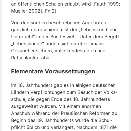
an öffent­li­chen Schu­len erlaubt wird [Fauth 1999;
Muel­ler 2002].[Fn 2]
Von den soeben beschrie­be­nen Ange­bo­ten
gänz­lich unter­schie­den ist der „Lebens­kund­li­che
Unter­richt“ in der Bun­des­wehr. Unter dem Begriff
„Lebens­kun­de“ fin­den sich dar­über hin­aus
Gesund­heits­leh­ren, Volks­kun­de­stu­di­en und
Ratschlagliteratur.
Elementare Voraussetzungen
Im 18. Jahr­hun­dert gab es in eini­gen deut­schen
Län­dern Ver­pflich­tun­gen zum Besuch der Volks­
schu­le, die gegen Ende des 18. Jahr­hun­derts
aus­ge­wei­tet wur­den. Mit einem enor­men
Anschub wäh­rend der Preu­ßi­schen Refor­men zu
Beginn des 19. Jahr­hun­derts wur­de die Schul­
pflicht üblich und ver­län­gert. Nach­dem 1871 die