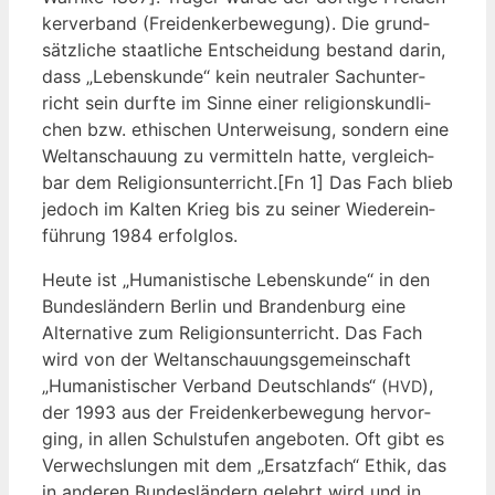
ker­ver­band (Frei­den­ker­be­we­gung). Die grund­
sätz­li­che staat­li­che Ent­schei­dung bestand dar­in,
dass „Lebens­kun­de“ kein neu­tra­ler Sach­un­ter­
richt sein durf­te im Sin­ne einer reli­gi­ons­kund­li­
chen bzw. ethi­schen Unter­wei­sung, son­dern eine
Welt­an­schau­ung zu ver­mit­teln hat­te, ver­gleich­
bar dem Religionsunterricht.[Fn 1] Das Fach blieb
jedoch im Kal­ten Krieg bis zu sei­ner Wie­der­ein­
füh­rung 1984 erfolglos.
Heu­te ist „Huma­nis­ti­sche Lebens­kun­de“ in den
Bun­des­län­dern Ber­lin und Bran­den­burg eine
Alter­na­ti­ve zum Reli­gi­ons­un­ter­richt. Das Fach
wird von der Welt­an­schau­ungs­ge­mein­schaft
„Huma­nis­ti­scher Ver­band Deutsch­lands“ (
),
HVD
der 1993 aus der Frei­den­ker­be­we­gung her­vor­
ging, in allen Schul­stu­fen ange­bo­ten. Oft gibt es
Ver­wechs­lun­gen mit dem „Ersatz­fach“ Ethik, das
in ande­ren Bun­des­län­dern gelehrt wird und in