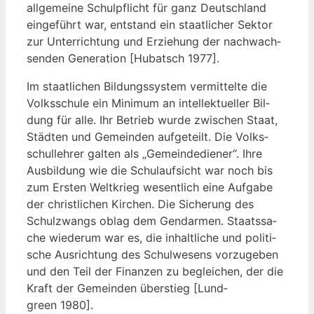
all­ge­mei­ne Schul­pflicht für ganz Deutsch­land
ein­ge­führt war, ent­stand ein staat­li­cher Sek­tor
zur Unter­rich­tung und Erzie­hung der nach­wach­
sen­den Gene­ra­ti­on [Hub­atsch 1977].
Im staat­li­chen Bil­dungs­sys­tem ver­mit­tel­te die
Volks­schu­le ein Mini­mum an intel­lek­tu­el­ler Bil­
dung für alle. Ihr Betrieb wur­de zwi­schen Staat,
Städ­ten und Gemein­den auf­ge­teilt. Die Volks­
schul­leh­rer gal­ten als „Gemein­de­die­ner“. Ihre
Aus­bil­dung wie die Schul­auf­sicht war noch bis
zum Ers­ten Welt­krieg wesent­lich eine Auf­ga­be
der christ­li­chen Kir­chen. Die Siche­rung des
Schul­zwangs oblag dem Gen­dar­men. Staats­sa­
che wie­der­um war es, die inhalt­li­che und poli­ti­
sche Aus­rich­tung des Schul­we­sens vor­zu­ge­ben
und den Teil der Finan­zen zu beglei­chen, der die
Kraft der Gemein­den über­stieg [Lund­
green 1980].