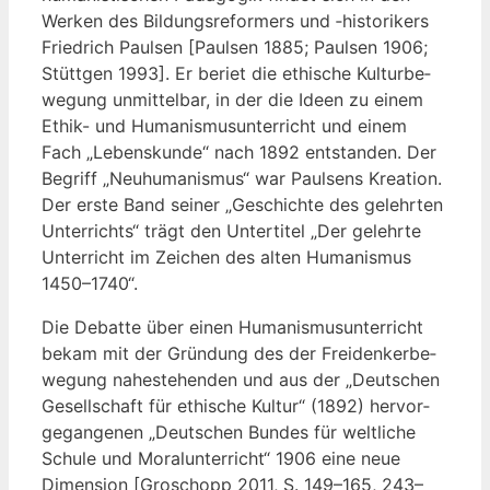
Wer­ken des Bil­dungs­re­for­mers und ‑his­to­ri­kers
Fried­rich Paul­sen [Paul­sen 1885; Paul­sen 1906;
Stütt­gen 1993]. Er beriet die ethi­sche Kul­tur­be­
we­gung unmit­tel­bar, in der die Ideen zu einem
Ethik- und Huma­nis­mus­un­ter­richt und einem
Fach „Lebens­kun­de“ nach 1892 ent­stan­den. Der
Begriff „Neu­hu­ma­nis­mus“ war Paul­sens Krea­ti­on.
Der ers­te Band sei­ner „Geschich­te des gelehr­ten
Unter­richts“ trägt den Unter­ti­tel „Der gelehr­te
Unter­richt im Zei­chen des alten Huma­nis­mus
1450–1740“.
Die Debat­te über einen Huma­nis­mus­un­ter­richt
bekam mit der Grün­dung des der Frei­den­ker­be­
we­gung nahe­ste­hen­den und aus der „Deut­schen
Gesell­schaft für ethi­sche Kul­tur“ (1892) her­vor­
ge­gan­ge­nen „Deut­schen Bun­des für welt­li­che
Schu­le und Moral­un­ter­richt“ 1906 eine neue
Dimen­si­on [Gro­schopp 2011, S. 149–165, 243–