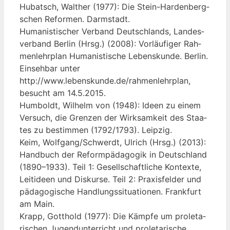
Hub­atsch, Walt­her (1977): Die Stein-Har­den­berg­
schen Refor­men. Darmstadt.
Huma­nis­ti­scher Ver­band Deutsch­lands, Lan­des­
ver­band Ber­lin (Hrsg.) (2008): Vor­läu­fi­ger Rah­
men­lehr­plan Huma­nis­ti­sche Lebens­kun­de. Ber­lin.
Ein­seh­bar unter
http://www.lebenskunde.de/rahmenlehrplan,
besucht am 14.5.2015.
Hum­boldt, Wil­helm von (1948): Ideen zu einem
Ver­such, die Gren­zen der Wirk­sam­keit des Staa­
tes zu bestim­men (1792/1793). Leipzig.
Keim, Wolfgang/Schwerdt, Ulrich (Hrsg.) (2013):
Hand­buch der Reform­päd­ago­gik in Deutsch­land
(1890–1933). Teil 1: Gesell­schaft­li­che Kon­tex­te,
Leit­ideen und Dis­kur­se. Teil 2: Pra­xis­fel­der und
päd­ago­gi­sche Hand­lungs­si­tua­tio­nen. Frank­furt
am Main.
Krapp, Gott­hold (1977): Die Kämp­fe um pro­le­ta­
ri­schen Jugend­un­ter­richt und pro­le­ta­ri­sche