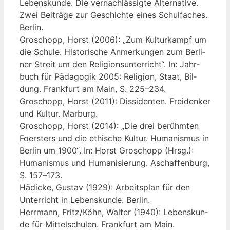
Lebens­kun­de. Die ver­nach­läs­sig­te Alter­na­ti­ve.
Zwei Bei­trä­ge zur Geschich­te eines Schul­fa­ches.
Berlin.
Gro­schopp, Horst (2006): „Zum Kul­tur­kampf um
die Schu­le. His­to­ri­sche Anmer­kun­gen zum Ber­li­
ner Streit um den Reli­gi­ons­un­ter­richt“. In: Jahr­
buch für Päd­ago­gik 2005: Reli­gi­on, Staat, Bil­
dung. Frank­furt am Main, S. 225–234.
Gro­schopp, Horst (2011): Dis­si­den­ten. Frei­den­ker
und Kul­tur. Marburg.
Gro­schopp, Horst (2014): „Die drei berühm­ten
Foers­ters und die ethi­sche Kul­tur. Huma­nis­mus in
Ber­lin um 1900“. In: Horst Gro­schopp (Hrsg.):
Huma­nis­mus und Huma­ni­sie­rung. Aschaf­fen­burg,
S. 157–173.
Hädi­cke, Gus­tav (1929): Arbeits­plan für den
Unter­richt in Lebens­kun­de. Berlin.
Herr­mann, Fritz/Köhn, Wal­ter (1940): Lebens­kun­
de für Mit­tel­schu­len. Frank­furt am Main.