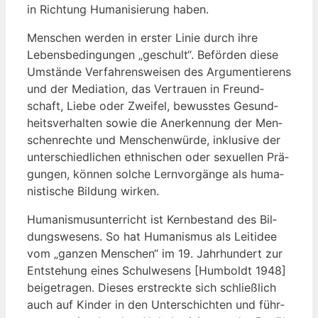
in Rich­tung Huma­ni­sie­rung haben.
Men­schen wer­den in ers­ter Linie durch ihre
Lebens­be­din­gun­gen „geschult“. Beför­den die­se
Umstän­de Ver­fah­rens­wei­sen des Argu­men­tie­rens
und der Media­ti­on, das Ver­trau­en in Freund­
schaft, Lie­be oder Zwei­fel, bewuss­tes Gesund­
heits­ver­hal­ten sowie die Aner­ken­nung der Men­
schen­rech­te und Men­schen­wür­de, inklu­si­ve der
unter­schied­li­chen eth­ni­schen oder sexu­el­len Prä­
gun­gen, kön­nen sol­che Lern­vor­gän­ge als huma­
nis­ti­sche Bil­dung wirken.
Huma­nis­mus­un­ter­richt ist Kern­be­stand des Bil­
dungs­we­sens. So hat Huma­nis­mus als Leit­idee
vom „gan­zen Men­schen“ im 19. Jahr­hun­dert zur
Ent­ste­hung eines Schul­we­sens [Hum­boldt 1948]
bei­getra­gen. Die­ses erstreck­te sich schließ­lich
auch auf Kin­der in den Unter­schich­ten und führ­