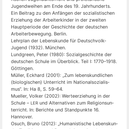
Jugend­wei­hen am Ende des 19. Jahr­hun­derts.
Ein Bei­trag zu den Anfän­gen der sozia­lis­ti­schen
Erzie­hung der Arbei­ter­kin­der in der zwei­ten
Haupt­pe­ri­ode der Geschich­te der deut­schen
Arbei­ter­be­we­gung. Berlin.
Lehr­plan der Lebens­kun­de für Deutsch­volk-
Jugend (1932). München.
Lund­green, Peter (1980): Sozi­al­ge­schich­te der
deut­schen Schu­le im Über­blick. Teil I: 1770–1918.
Göttingen.
Mül­ler, Eck­hard (2001): „Zum lebens­kund­li­chen
(bio­lo­gi­schen) Unter­richt im Natio­nal­so­zia­lis­
mus“. In: Ha 8, S. 59–64.
Muel­ler, Vol­ker (2002): Wer­te­er­zie­hung in der
Schu­le –
und Alter­na­ti­ven zum Reli­gi­ons­un­
LER
ter­richt. In: Berich­te und Stand­punk­te 16.
Hannover.
Osuch, Bru­no (2012): „Huma­nis­ti­sche Lebens­kun­