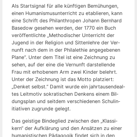
Als Start­si­gnal für alle künf­ti­gen Bemü­hun­gen,
einen Huma­nis­mus­un­ter­richt zu eta­blie­ren, kann
eine Schrift des Phil­an­thro­pen Johann Bern­hard
Base­dow gese­hen wer­den, der 1770 ein Buch
ver­öf­fent­lich­te „Metho­di­scher Unter­richt der
Jugend in der Reli­gi­on und Sit­ten­leh­re der Ver­
nunft nach dem in der Philal­ethie ange­ge­be­nen
Pla­ne“. Unter dem Titel ist eine Zeich­nung zu
sehen, auf der eine die Ver­nunft dar­stel­len­de
Frau mit erho­be­nem Arm zwei Kin­der belehrt.
Unter der Zeich­nung ist das Motto plat­ziert:
„Den­ket selbst.“ Damit wur­de ein jahr­tau­sen­de­al­
tes Leit­mo­tiv sokra­ti­schen Den­kens einem Bil­
dungs­plan und seit­dem ver­schie­de­nen Schul­in­
itia­ti­ven zugrun­de gelegt.
Das geis­ti­ge Bin­de­glied zwi­schen den „Klas­si­
kern“ der Auf­klä­rung und den Ansät­zen zu einer
huma­nis­ti­schen Päd­ago­gik fin­det sich in den