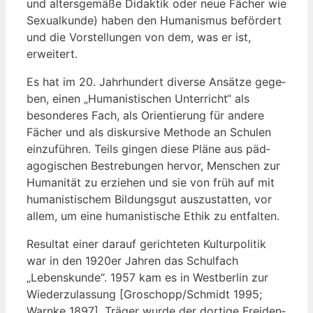
und alters­ge­mä­ße Didak­tik oder neue Fächer wie
Sexu­al­kun­de) haben den Huma­nis­mus beför­dert
und die Vor­stel­lun­gen von dem, was er ist,
erweitert.
Es hat im 20. Jahr­hun­dert diver­se Ansät­ze gege­
ben, einen „Huma­nis­ti­schen Unter­richt“ als
beson­de­res Fach, als Ori­en­tie­rung für ande­re
Fächer und als dis­kur­si­ve Metho­de an Schu­len
ein­zu­füh­ren. Teils gin­gen die­se Plä­ne aus päd­
ago­gi­schen Bestre­bun­gen her­vor, Men­schen zur
Huma­ni­tät zu erzie­hen und sie von früh auf mit
huma­nis­ti­schem Bil­dungs­gut aus­zu­stat­ten, vor
allem, um eine huma­nis­ti­sche Ethik zu entfalten.
Resul­tat einer dar­auf gerich­te­ten Kul­tur­po­li­tik
war in den 1920er Jah­ren das Schul­fach
„Lebens­kun­de“. 1957 kam es in West­ber­lin zur
Wie­der­zu­las­sung [Groschopp/Schmidt 1995;
Warn­ke 1897]. Trä­ger wur­de der dor­ti­ge Frei­den­