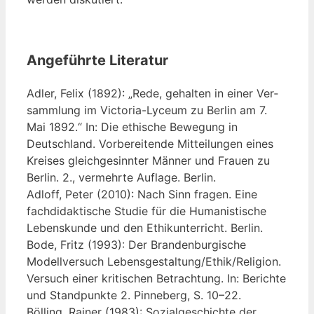
Angeführte Literatur
Adler, Felix (1892): „Rede, gehal­ten in einer Ver­
samm­lung im Vic­to­ria-Lyce­um zu Ber­lin am 7.
Mai 1892.“ In: Die ethi­sche Bewe­gung in
Deutsch­land. Vor­be­rei­ten­de Mit­tei­lun­gen eines
Krei­ses gleich­ge­sinn­ter Män­ner und Frau­en zu
Ber­lin. 2., ver­mehr­te Auf­la­ge. Berlin.
Adl­off, Peter (2010): Nach Sinn fra­gen. Eine
fach­di­dak­ti­sche Stu­die für die Huma­nis­ti­sche
Lebens­kun­de und den Ethik­un­ter­richt. Berlin.
Bode, Fritz (1993): Der Bran­den­bur­gi­sche
Modell­ver­such Lebensgestaltung/Ethik/Religion.
Ver­such einer kri­ti­schen Betrach­tung. In: Berich­te
und Stand­punk­te 2. Pin­ne­berg, S. 10–22.
Böl­ling, Rai­ner (1983): Sozi­al­ge­schich­te der