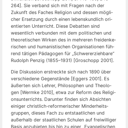
264]. Sie ver­band sich mit Fra­gen nach der
Zukunft des Faches Reli­gi­on und des­sen mög­li­
cher Erset­zung durch einen lebens­kund­lich ori­
en­tier­ten Unter­richt. Die­se Debat­ten sind
wesent­lich ver­bun­den mit dem poli­ti­schen und
theo­re­ti­schen Wir­ken des in meh­re­ren frei­den­ke­
ri­schen und huma­nis­ti­schen Orga­ni­sa­tio­nen füh­
rend täti­gen Päd­ago­gen für „Schwer­erzieh­ba­re“
Rudolph Pen­zig (1855–1931) [Gro­schopp 2001].
Die Dis­kus­si­on erstreck­te sich nach 1890 über
ver­schie­de­ne Gegen­stän­de [Eggers 2001]. Es
äußer­ten sich Leh­rer, Phi­lo­so­phen und Theo­lo­
gen [Werm­ke 2010], etwa zur Reform des Reli­gi­
ons­un­ter­richts. Dar­un­ter fin­den sich Absich­ten
eini­ger christ­lich-refor­me­ri­scher Min­der­heits­
grup­pen, die­ses Fach zu ent­staat­li­chen und
außer­halb der staat­li­chen Schu­len auf frei­wil­li­ger
Basis anzu­bie­ten bis hin zu einer „Evan­ge­li­schen