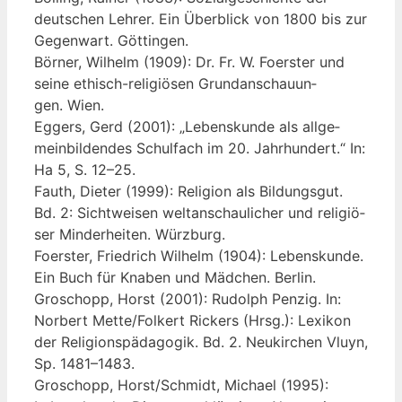
deut­schen Leh­rer. Ein Über­blick von 1800 bis zur
Gegen­wart. Göttingen.
Bör­ner, Wil­helm (1909): Dr. Fr. W. Foers­ter und
sei­ne ethisch-reli­giö­sen Grund­an­schau­un­
gen. Wien.
Eggers, Gerd (2001): „Lebens­kun­de als all­ge­
mein­bil­den­des Schul­fach im 20. Jahr­hun­dert.“ In:
Ha 5, S. 12–25.
Fauth, Die­ter (1999): Reli­gi­on als Bil­dungs­gut.
Bd. 2: Sicht­wei­sen welt­an­schau­li­cher und reli­giö­
ser Min­der­hei­ten. Würzburg.
Foers­ter, Fried­rich Wil­helm (1904): Lebens­kun­de.
Ein Buch für Kna­ben und Mäd­chen. Berlin.
Gro­schopp, Horst (2001): Rudolph Pen­zig. In:
Nor­bert Mette/Folkert Rickers (Hrsg.): Lexi­kon
der Reli­gi­ons­päd­ago­gik. Bd. 2. Neu­kir­chen Vluyn,
Sp. 1481–1483.
Gro­schopp, Horst/Schmidt, Micha­el (1995):