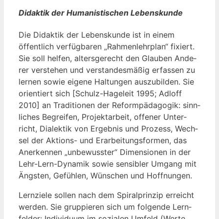
Didaktik der Humanistischen Lebenskunde
Die Didak­tik der Lebens­kun­de ist in einem
öffent­lich ver­füg­ba­ren „Rah­men­lehr­plan“ fixiert.
Sie soll hel­fen, alters­ge­recht den Glau­ben Ande­
rer ver­ste­hen und ver­stan­des­mä­ßig erfas­sen zu
ler­nen sowie eige­ne Hal­tun­gen aus­zu­bil­den. Sie
ori­en­tiert sich [Schulz-Hage­leit 1995; Adl­off
2010] an Tra­di­tio­nen der Reform­päd­ago­gik: sinn­
li­ches Begrei­fen, Pro­jekt­ar­beit, offe­ner Unter­
richt, Dia­lek­tik von Ergeb­nis und Pro­zess, Wech­
sel der Akti­ons- und Erar­bei­tungs­for­men, das
Aner­ken­nen „unbe­wuss­ter“ Dimen­sio­nen in der
Lehr-Lern-Dyna­mik sowie sen­si­bler Umgang mit
Ängs­ten, Gefüh­len, Wün­schen und Hoffnungen.
Lern­zie­le sol­len nach dem Spi­ral­prin­zip erreicht
wer­den. Sie grup­pie­ren sich um fol­gen­de Lern­
fel­der: Indi­vi­du­um im sozia­len Umfeld (Wer­te