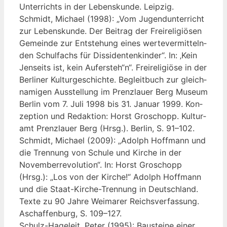
Unter­richts in der Lebens­kun­de. Leipzig.
Schmidt, Micha­el (1998): „Vom Jugend­un­ter­richt
zur Lebens­kun­de. Der Bei­trag der Frei­re­li­giö­sen
Gemein­de zur Ent­ste­hung eines wer­te­ver­mit­teln­
den Schul­fachs für Dis­si­den­ten­kin­der“. In: ‚Kein
Jen­seits ist, kein Aufersteh“n“. Frei­re­li­giö­se in der
Ber­li­ner Kul­tur­ge­schich­te. Begleit­buch zur gleich­
na­mi­gen Aus­stel­lung im Prenz­lau­er Berg Muse­um
Ber­lin vom 7. Juli 1998 bis 31. Janu­ar 1999. Kon­
zep­ti­on und Redak­ti­on: Horst Gro­schopp. Kul­tur­
amt Prenz­lau­er Berg (Hrsg.). Ber­lin, S. 91–102.
Schmidt, Micha­el (2009): „Adolph Hoff­mann und
die Tren­nung von Schu­le und Kir­che in der
Novem­ber­re­vo­lu­ti­on“. In: Horst Gro­schopp
(Hrsg.): „Los von der Kir­che!“ Adolph Hoff­mann
und die Staat-Kir­che-Tren­nung in Deutsch­land.
Tex­te zu 90 Jah­re Wei­ma­rer Reichs­ver­fas­sung.
Aschaf­fen­burg, S. 109–127.
Schulz-Hage­leit, Peter (1995): Bau­stei­ne einer