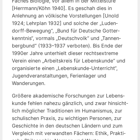
Faches Bio­lo­gie, vor allem in der Mit­tel­stu­fe
[Herrmann/Köhn 1940]. Es geschah dies in
Anleh­nung an völ­ki­sche Vor­stel­lun­gen [Unold
1924; Lehr­plan 1932] und sol­che der „Luden­
dorff-Bewe­gung“, „Bund für Deut­sche Got­ter­
kennt­nis“, vor­mals „Deutsch­volk“ und „Tan­nen­
berg­bund“ (1933–1937 ver­bo­ten). Bis Ende der
1990er Jah­re unter­hielt die­ser rechts­extre­me
Ver­ein einen „Arbeits­kreis für Lebens­kun­de“ und
orga­ni­sier­te einen „Lebens­kun­de-Unter­richt“,
Jugend­ver­an­stal­tun­gen, Feri­en­la­ger und
Wanderungen.
Grö­ße­re aka­de­mi­sche For­schun­gen zur Lebens­
kun­de feh­len nahe­zu gänz­lich, und zwar hin­sicht­
lich mög­li­cher Tra­di­tio­nen im Huma­nis­mus, zur
schu­li­schen Pra­xis, zu wich­ti­gen Per­so­nen, zur
Geschich­te in den deut­schen Län­dern und zum
Ver­gleich mit ver­wand­ten Fächern: Ethik, Prak­ti­