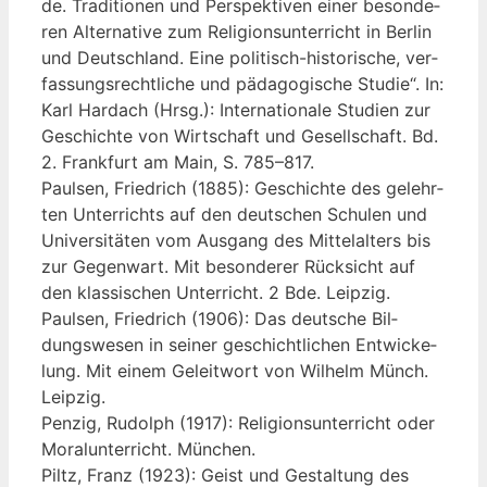
de. Tra­di­tio­nen und Per­spek­ti­ven einer beson­de­
ren Alter­na­ti­ve zum Reli­gi­ons­un­ter­richt in Ber­lin
und Deutsch­land. Eine poli­tisch-his­to­ri­sche, ver­
fas­sungs­recht­li­che und päd­ago­gi­sche Stu­die“. In:
Karl Hardach (Hrsg.): Inter­na­tio­na­le Stu­di­en zur
Geschich­te von Wirt­schaft und Gesell­schaft. Bd.
2. Frank­furt am Main, S. 785–817.
Paul­sen, Fried­rich (1885): Geschich­te des gelehr­
ten Unter­richts auf den deut­schen Schu­len und
Uni­ver­si­tä­ten vom Aus­gang des Mit­tel­al­ters bis
zur Gegen­wart. Mit beson­de­rer Rück­sicht auf
den klas­si­schen Unter­richt. 2 Bde. Leipzig.
Paul­sen, Fried­rich (1906): Das deut­sche Bil­
dungs­we­sen in sei­ner geschicht­li­chen Ent­wi­cke­
lung. Mit einem Geleit­wort von Wil­helm Münch.
Leipzig.
Pen­zig, Rudolph (1917): Reli­gi­ons­un­ter­richt oder
Moral­un­ter­richt. München.
Piltz, Franz (1923): Geist und Gestal­tung des