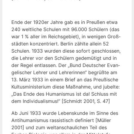
Ende der 1920er Jah­re gab es in Preu­ßen etwa
240 welt­li­che Schu­len mit 96.000 Schü­lern (das
war 1 % aller im Reichs­ge­biet), in weni­gen Groß­
städ­ten kon­zen­triert. Ber­lin zähl­te allein 52
Schu­len. 1933 wur­den die­se sofort geschlos­sen,
die Leh­rer vor den Schü­lern gede­mü­tigt und in
der Regel ent­las­sen. Der „Bund Deut­scher Evan­
ge­li­scher Leh­rer und Leh­re­rin­nen“ begrüß­te am
13. März 1933 in einem Brief an das Preu­ßi­sche
Kul­tus­mi­nis­te­ri­um die­se Maß­nah­me, und jubel­te:
„Das Ende des Huma­nis­mus ist da! Schluss mit
dem Indi­vi­dua­lis­mus!“ [Schmidt 2001, S. 47]
Ab Juni 1933 wur­de Lebens­kun­de im Sin­ne des
Anti­hu­ma­nis­mus ras­sis­tisch defi­niert [Mül­ler
2001] und zum welt­an­schau­li­chen Teil des