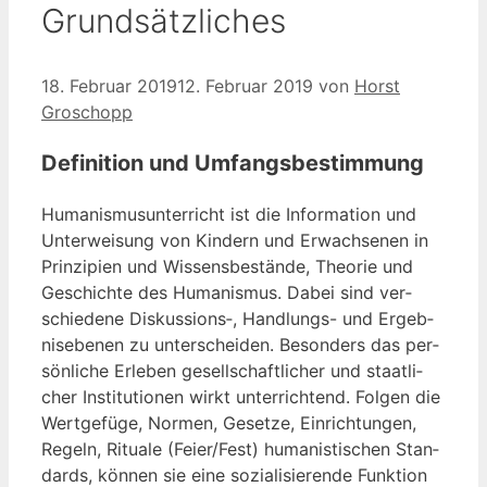
Grundsätzliches
18. Februar 2019
12. Februar 2019
von
Horst
Groschopp
Definition und Umfangsbestimmung
Huma­nis­mus­un­ter­richt ist die Infor­ma­ti­on und
Unter­wei­sung von Kin­dern und Erwach­se­nen in
Prin­zi­pi­en und Wis­sens­be­stän­de, Theo­rie und
Geschich­te des Huma­nis­mus. Dabei sind ver­
schie­de­ne Diskussions‑, Hand­lungs- und Ergeb­
nis­ebe­nen zu unter­schei­den. Beson­ders das per­
sön­li­che Erle­ben gesell­schaft­li­cher und staat­li­
cher Insti­tu­tio­nen wirkt unter­rich­tend. Fol­gen die
Wert­ge­fü­ge, Nor­men, Geset­ze, Ein­rich­tun­gen,
Regeln, Ritua­le (Feier/Fest) huma­nis­ti­schen Stan­
dards, kön­nen sie eine sozia­li­sie­ren­de Funk­ti­on