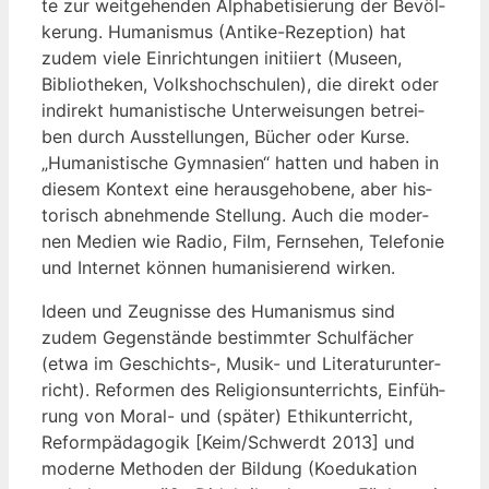
te zur weit­ge­hen­den Alpha­be­ti­sie­rung der Bevöl­
ke­rung. Huma­nis­mus (Anti­ke-Rezep­ti­on) hat
zudem vie­le Ein­rich­tun­gen initi­iert (Muse­en,
Biblio­the­ken, Volks­hoch­schu­len), die direkt oder
indi­rekt huma­nis­ti­sche Unter­wei­sun­gen betrei­
ben durch Aus­stel­lun­gen, Bücher oder Kur­se.
„Huma­nis­ti­sche Gym­na­si­en“ hat­ten und haben in
die­sem Kon­text eine her­aus­ge­ho­be­ne, aber his­
to­risch abneh­men­de Stel­lung. Auch die moder­
nen Medi­en wie Radio, Film, Fern­se­hen, Tele­fo­nie
und Inter­net kön­nen huma­ni­sie­rend wirken.
Ideen und Zeug­nis­se des Huma­nis­mus sind
zudem Gegen­stän­de bestimm­ter Schul­fä­cher
(etwa im Geschichts‑, Musik- und Lite­ra­tur­un­ter­
richt). Refor­men des Reli­gi­ons­un­ter­richts, Ein­füh­
rung von Moral- und (spä­ter) Ethik­un­ter­richt,
Reform­päd­ago­gik [Keim/Schwerdt 2013] und
moder­ne Metho­den der Bil­dung (Koedu­ka­ti­on