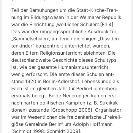
Teil der Bemü­hun­gen um die Staat-Kir­che-Tren­
nung im Bil­dungs­we­sen in der Wei­ma­rer Repu­blik
war die Ein­rich­tung ‚welt­li­cher Schulen“.[Fn 4]
Das war der umgangs­sprach­li­che Aus­druck für
„Sam­mel­schu­len“, an denen die­je­ni­gen „Dis­si­den­
ten­kin­der“ kon­zen­triert unter­rich­tet wur­den,
deren Eltern Reli­gi­ons­un­ter­richt ablehn­ten. Die
deutsch­land­wei­te Geschich­te die­ses Schul­typs
ist, wie der gesam­te Huma­nis­mus­un­ter­richt,
wenig erforscht. Die ers­te die­ser Schu­len ent­
stand 1920 in Ber­lin-Adlers­hof. Lebens­kun­de als
Fach ist im glei­chen Jahr für Ber­lin-Lich­ten­berg
erst­mals belegt. Bei­de Neue­run­gen kamen erst
nach har­ten poli­ti­schen Kämp­fen (z. B. Streik­ak­
tio­nen) zustan­de [Gro­schopp 2006]. Orga­ni­sa­tor
war im Wesent­li­chen die frei­den­ke­ri­sche „Frei­re­li­
giö­se Gemein­de Ber­lin“ um Adolph Hoff­mann
[Schmidt 1998; Schmidt 2009].