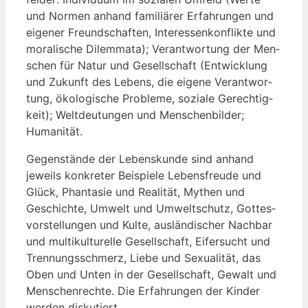
und Nor­men anhand fami­liä­rer Erfah­run­gen und
eige­ner Freund­schaf­ten, Inter­es­sen­kon­flik­te und
mora­li­sche Dilem­ma­ta); Ver­ant­wor­tung der Men­
schen für Natur und Gesell­schaft (Ent­wick­lung
und Zukunft des Lebens, die eige­ne Ver­ant­wor­
tung, öko­lo­gi­sche Pro­ble­me, sozia­le Gerech­tig­
keit); Welt­deu­tun­gen und Men­schen­bil­der;
Humanität.
Gegen­stän­de der Lebens­kun­de sind anhand
jeweils kon­kre­ter Bei­spie­le Lebens­freu­de und
Glück, Phan­ta­sie und Rea­li­tät, Mythen und
Geschich­te, Umwelt und Umwelt­schutz, Got­tes­
vor­stel­lun­gen und Kul­te, aus­län­di­scher Nach­bar
und mul­ti­kul­tu­rel­le Gesell­schaft, Eifer­sucht und
Tren­nungs­schmerz, Lie­be und Sexua­li­tät, das
Oben und Unten in der Gesell­schaft, Gewalt und
Men­schen­rech­te. Die Erfah­run­gen der Kin­der
wer­den diskutiert.