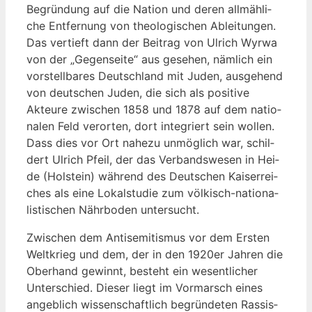
Begrün­dung auf die Nati­on und deren all­mäh­li­
che Ent­fer­nung von theo­lo­gi­schen Ablei­tun­gen.
Das ver­tieft dann der Bei­trag von Ulrich Wyr­wa
von der „Gegen­sei­te“ aus gese­hen, näm­lich ein
vor­stell­ba­res Deutsch­land mit Juden, aus­ge­hend
von deut­schen Juden, die sich als posi­ti­ve
Akteu­re zwi­schen 1858 und 1878 auf dem natio­
na­len Feld ver­or­ten, dort inte­griert sein wol­len.
Dass dies vor Ort nahe­zu unmög­lich war, schil­
dert Ulrich Pfeil, der das Ver­bands­we­sen in Hei­
de (Hol­stein) wäh­rend des Deut­schen Kai­ser­rei­
ches als eine Lokal­stu­die zum völ­kisch-natio­na­
lis­ti­schen Nähr­bo­den untersucht.
Zwi­schen dem Anti­se­mi­tis­mus vor dem Ers­ten
Welt­krieg und dem, der in den 1920er Jah­ren die
Ober­hand gewinnt, besteht ein wesent­li­cher
Unter­schied. Die­ser liegt im Vor­marsch eines
angeb­lich wis­sen­schaft­lich begrün­de­ten Ras­sis­