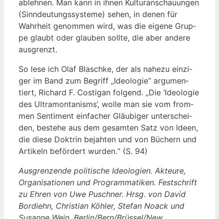
ableh­nen. Man kann in ihnen Kul­tur­an­schau­un­gen
(Sinn­deu­tungs­sys­te­me) sehen, in denen für
Wahr­heit genom­men wird, was die eige­ne Grup­
pe glaubt oder glau­ben soll­te, die aber ande­re
ausgrenzt.
So lese ich Olaf Blasch­ke, der als nahe­zu ein­zi­
ger im Band zum Begriff „Ideo­lo­gie“ argu­men­
tiert, Richard F. Cos­tig­an fol­gend. „Die ‘Ideo­lo­gie
des Ultra­mon­ta­nisms’, wol­le man sie vom from­
men Sen­ti­ment ein­fa­cher Gläu­bi­ger unter­schei­
den, bestehe aus dem gesam­ten Satz von Ideen,
die die­se Dok­trin bejah­ten und von Büchern und
Arti­keln beför­dert wur­den.“ (S. 94)
Aus­gren­zen­de poli­ti­sche Ideo­lo­gien. Akteu­re,
Orga­ni­sa­tio­nen und Pro­gram­ma­ti­ken. Fest­schrift
zu Ehren von Uwe Pusch­ner. Hrsg. von David
Bord­iehn, Chris­ti­an Köh­ler, Ste­fan Noack und
Susan­ne Wein. Berlin/Bern/Brüssel/New