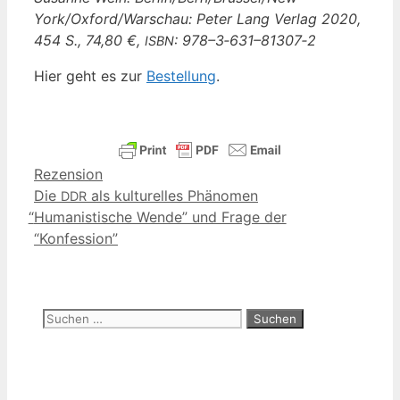
York/Oxford/Warschau: Peter Lang Ver­lag 2020,
454 S., 74,80 €,
: 978–3‑631–81307‑2
ISBN
Hier geht es zur
Bestel­lung
.
Kategorien
Rezension
Die
als kulturelles Phänomen
DDR
“
Humanistische Wende” und Frage der
“Konfession”
Suchen
nach: