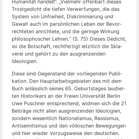
Huma­ni­tät han­delt“. „Viel­mehr offen­bart die­ses
Trost­ge­dicht die tie­fen Ver­wer­fun­gen, die das
Sys­tem von Unfrei­heit, Dis­kri­mi­nie­rung und
Gewalt auch im per­sön­li­chen Leben der Bevor­
rech­te­ten anrich­te­te, und die gerin­ge Wir­kung
phi­lo­so­pho­scher Leh­ren.“ (S. 75) Die­ses Gedicht,
so die Bot­schaft, recht­fer­tigt letzt­lich die Skla­
ve­rei und gehört zu den aus­gren­zen­den
Ideologien.
Die­se sind Gegen­stand der vor­lie­gen­den Publi­
ka­ti­on. Den Haupt­ar­beits­ge­bie­ten des mit dem
Buch anläss­lich sei­nes 65. Geburts­ta­ges lau­dier­
ten His­to­ri­kers an der Frei­en Uni­ver­si­tät Ber­lin
Uwe Pusch­ner ent­spre­chend, wid­men sich die 21
Bei­trä­ge nicht allen aus­gren­zen­den Ideo­lo­gien,
son­dern wesent­lich Natio­na­lis­mus, Ras­sis­mus,
Anti­se­mi­tis­mus und den völ­ki­schen Bewe­gun­gen
und hier wie­der Vor­zugs­wei­se den deut­schen.