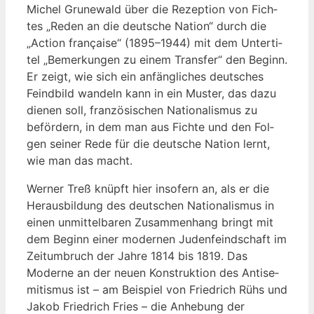
Michel Gru­ne­wald über die Rezep­ti­on von Fich­
tes „Reden an die deut­sche Nati­on“ durch die
„Action fran­çai­se“ (1895–1944) mit dem Unter­ti­
tel „Bemer­kun­gen zu einem Trans­fer“ den Beginn.
Er zeigt, wie sich ein anfäng­li­ches deut­sches
Feind­bild wan­deln kann in ein Mus­ter, das dazu
die­nen soll, fran­zö­si­schen Natio­na­lis­mus zu
beför­dern, in dem man aus Fich­te und den Fol­
gen sei­ner Rede für die deut­sche Nati­on lernt,
wie man das macht.
Wer­ner Treß knüpft hier inso­fern an, als er die
Her­aus­bil­dung des deut­schen Natio­na­lis­mus in
einen unmit­tel­ba­ren Zusam­men­hang bringt mit
dem Beginn einer moder­nen Juden­feind­schaft im
Zeit­um­bruch der Jah­re 1814 bis 1819. Das
Moder­ne an der neu­en Kon­struk­ti­on des Anti­se­
mi­tis­mus ist – am Bei­spiel von Fried­rich Rühs und
Jakob Fried­rich Fries – die Anhe­bung der