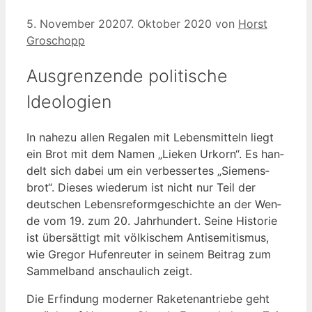
5. November 2020
7. Oktober 2020
von
Horst
Groschopp
Ausgrenzende politische
Ideologien
In nahe­zu allen Rega­len mit Lebens­mit­teln liegt
ein Brot mit dem Namen „Lie­ken Urkorn“. Es han­
delt sich dabei um ein ver­bes­ser­tes „Sie­mens­
brot“. Die­ses wie­der­um ist nicht nur Teil der
deut­schen Lebens­re­form­ge­schich­te an der Wen­
de vom 19. zum 20. Jahr­hun­dert. Sei­ne His­to­rie
ist über­sät­tigt mit völ­ki­schem Anti­se­mi­tis­mus,
wie Gre­gor Hufen­reu­ter in sei­nem Bei­trag zum
Sam­mel­band anschau­lich zeigt.
Die Erfin­dung moder­ner Rake­ten­an­trie­be geht