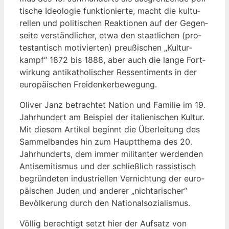
ti­sche Ideo­lo­gie funk­tio­nier­te, macht die kul­tu­
rel­len und poli­ti­schen Reak­tio­nen auf der Gegen­
sei­te ver­ständ­li­cher, etwa den staat­li­chen (pro­
tes­tan­tisch moti­vier­ten) preu­ßi­schen „Kul­tur­
kampf“ 1872 bis 1888, aber auch die lan­ge Fort­
wir­kung anti­ka­tho­li­scher Res­sen­ti­ments in der
euro­päi­schen Freidenkerbewegung.
Oli­ver Janz betrach­tet Nati­on und Fami­lie im 19.
Jahr­hun­dert am Bei­spiel der ita­lie­ni­schen Kul­tur.
Mit die­sem Arti­kel beginnt die Über­lei­tung des
Sam­mel­ban­des hin zum Haupt­the­ma des 20.
Jahr­hun­derts, dem immer mili­tan­ter wer­den­den
Anti­se­mi­tis­mus und der schließ­lich ras­sis­tisch
begrün­de­ten indus­tri­el­len Ver­nich­tung der euro­
päi­schen Juden und ande­rer „nicht­ari­scher“
Bevöl­ke­rung durch den Nationalsozialismus.
Völ­lig berech­tigt setzt hier der Auf­satz von