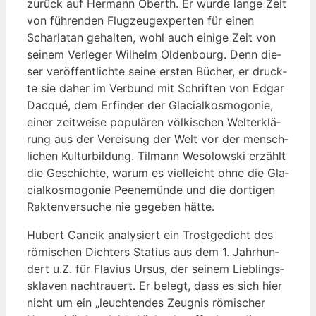
zurück auf Her­mann Oberth. Er wur­de lan­ge Zeit
von füh­ren­den Flug­zeug­ex­per­ten für einen
Schar­la­tan gehal­ten, wohl auch eini­ge Zeit von
sei­nem Ver­le­ger Wil­helm Olden­bourg. Denn die­
ser ver­öf­fent­lich­te sei­ne ers­ten Bücher, er druck­
te sie daher im Ver­bund mit Schrif­ten von Edgar
Dac­qué, dem Erfin­der der
Gla­cial­kosmo­go­nie,
einer zeit­wei­se popu­lä­ren völ­ki­schen Welt­erklä­
rung aus der Ver­ei­sung der Welt vor der mensch­
li­chen Kul­tur­bil­dung. Til­mann Weso­low­ski erzählt
die Geschich­te, war­um es viel­leicht ohne die Gla­
cial­kosmo­go­nie Pee­ne­mün­de und die dor­ti­gen
Rak­ten­ver­su­che nie gege­ben hätte.
Hubert Can­cik ana­ly­siert ein Trost­ge­dicht des
römi­schen Dich­ters Sta­ti­us aus dem 1. Jahr­hun­
dert u.Z. für Fla­vi­us Ursus, der sei­nem Lieb­lings­
skla­ven nach­trau­ert. Er belegt, dass es sich hier
nicht um ein „leuch­ten­des Zeug­nis römi­scher