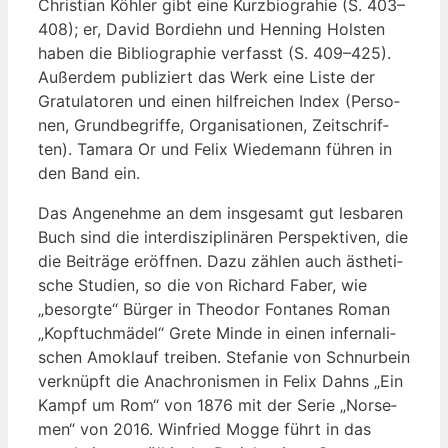
Chris­ti­an Köh­ler gibt eine Kurz­biog­ra­hie (S. 403–
408); er, David Bord­iehn und Hen­ning Hols­ten
haben die Biblio­gra­phie ver­fasst (S. 409–425).
Außer­dem publi­ziert das Werk eine Lis­te der
Gra­tu­la­to­ren und einen hilf­rei­chen Index (Per­so­
nen, Grund­be­grif­fe, Orga­ni­sa­tio­nen, Zeit­schrif­
ten). Tama­ra Or und Felix Wie­demann füh­ren in
den Band ein.
Das Ange­neh­me an dem ins­ge­samt gut les­ba­ren
Buch sind die inter­dis­zi­pli­nä­ren Per­spek­ti­ven, die
die Bei­trä­ge eröff­nen. Dazu zäh­len auch ästhe­ti­
sche Stu­di­en, so die von Richard Faber, wie
„besorg­te“ Bür­ger in Theo­dor Fon­ta­nes Roman
„Kopf­tuch­mä­del“ Gre­te Min­de in einen infer­na­li­
schen Amok­lauf trei­ben. Ste­fa­nie von Schnur­bein
ver­knüpft die Ana­chro­nis­men in Felix Dahns „Ein
Kampf um Rom“ von 1876 mit der Serie „Nor­se­
men“ von 2016. Win­fried Mog­ge führt in das