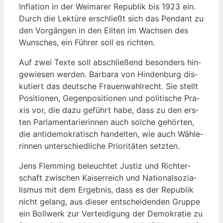
Infla­ti­on in der Wei­ma­rer Repu­blik bis 1923 ein.
Durch die Lek­tü­re erschließt sich das Pen­dant zu
den Vor­gän­gen in den Eli­ten im Wach­sen des
Wun­sches, ein Füh­rer soll es richten.
Auf zwei Tex­te soll abschlie­ßend beson­ders hin­
ge­wie­sen wer­den. Bar­ba­ra von Hin­den­burg dis­
ku­tiert das deut­sche Frau­en­wahl­recht. Sie stellt
Posi­tio­nen, Gegen­po­si­tio­nen und poli­ti­sche Pra­
xis vor, die dazu geführt habe, dass zu den ers­
ten Par­la­men­ta­rie­rin­nen auch sol­che gehör­ten,
die anti­de­mo­kra­tisch han­del­ten, wie auch Wäh­le­
rin­nen unter­schied­li­che Prio­ri­tä­ten setzten.
Jens Flem­ming beleuch­tet Jus­tiz und Rich­ter­
schaft zwi­schen Kai­ser­reich und Natio­nal­so­zia­
lis­mus mit dem Ergeb­nis, dass es der Repu­blik
nicht gelang, aus die­ser ent­schei­den­den Grup­pe
ein Boll­werk zur Ver­tei­di­gung der Demo­kra­tie zu