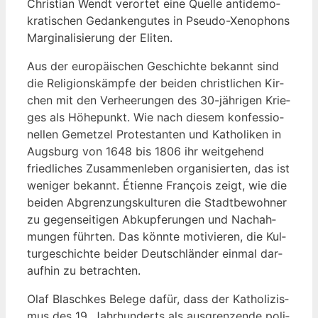
Chris­ti­an Wendt ver­or­tet eine Quel­le anti­de­mo­
kra­ti­schen Gedan­ken­gu­tes in Pseu­do-Xeno­phons
Mar­gi­na­li­sie­rung der Eliten.
Aus der euro­päi­schen Geschich­te bekannt sind
die Reli­gi­ons­kämp­fe der bei­den christ­li­chen Kir­
chen mit den Ver­hee­run­gen des 30-jäh­ri­gen Krie­
ges als Höhe­punkt. Wie nach die­sem kon­fes­sio­
nel­len Gemet­zel Pro­tes­tan­ten und Katho­li­ken in
Augs­burg von 1648 bis 1806 ihr weit­ge­hend
fried­li­ches Zusam­men­le­ben orga­ni­sier­ten, das ist
weni­ger bekannt. Éti­en­ne Fran­çois zeigt, wie die
bei­den Abgren­zungs­kul­tu­ren die Stadt­be­woh­ner
zu gegen­sei­ti­gen Abkup­fe­run­gen und Nach­ah­
mun­gen führ­ten. Das könn­te moti­vie­ren, die Kul­
tur­ge­schich­te bei­der Deutsch­län­der ein­mal dar­
auf­hin zu betrachten.
Olaf Blasch­kes Bele­ge dafür, dass der Katho­li­zis­
mus des 19. Jahr­hun­derts als aus­gren­zen­de poli­