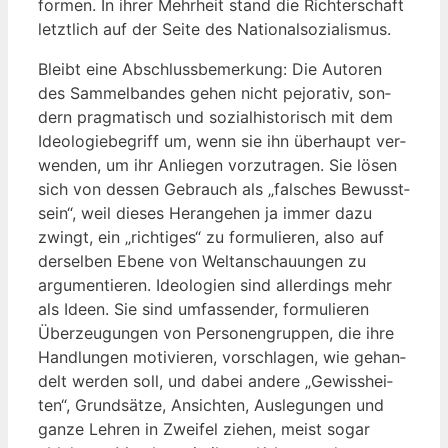
for­men. In ihrer Mehr­heit stand die Rich­ter­schaft
letzt­lich auf der Sei­te des Nationalsozialismus.
Bleibt eine Abschluss­be­mer­kung: Die Autoren
des Sam­mel­ban­des gehen nicht pejo­ra­tiv, son­
dern prag­ma­tisch und sozi­al­his­to­risch mit dem
Ideo­lo­gie­be­griff um, wenn sie ihn über­haupt ver­
wen­den, um ihr Anlie­gen vor­zu­tra­gen. Sie lösen
sich von des­sen Gebrauch als „fal­sches Bewusst­
sein“, weil die­ses Her­an­ge­hen ja immer dazu
zwingt, ein „rich­ti­ges“ zu for­mu­lie­ren, also auf
der­sel­ben Ebe­ne von Welt­an­schau­un­gen zu
argu­men­tie­ren. Ideo­lo­gien sind aller­dings mehr
als Ideen. Sie sind umfas­sen­der, for­mu­lie­ren
Über­zeu­gun­gen von Per­so­nen­grup­pen, die ihre
Hand­lun­gen moti­vie­ren, vor­schla­gen, wie gehan­
delt wer­den soll, und dabei ande­re „Gewiss­hei­
ten“, Grund­sät­ze, Ansich­ten, Aus­le­gun­gen und
gan­ze Leh­ren in Zwei­fel zie­hen, meist sogar