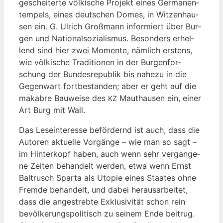
geschei­ter­te völ­ki­sche Pro­jekt eines Ger­ma­nen­
tem­pels, eines deut­schen Domes, in Wit­zen­hau­
sen ein. G. Ulrich Groß­mann infor­miert über Bur­
gen und Natio­nal­so­zia­lis­mus. Beson­ders erhel­
lend sind hier zwei Momen­te, näm­lich ers­tens,
wie völ­ki­sche Tra­di­tio­nen in der Bur­gen­for­
schung der Bun­des­re­pu­blik bis nahe­zu in die
Gegen­wart fort­be­stan­den; aber er geht auf die
maka­bre Bau­wei­se des
Maut­hau­sen ein, einer
KZ
Art Burg mit Wall.
Das Lese­inter­es­se beför­dernd ist auch, dass die
Autoren aktu­el­le Vor­gän­ge – wie man so sagt –
im Hin­ter­kopf haben, auch wenn sehr ver­gan­ge­
ne Zei­ten behan­delt wer­den, etwa wenn Ernst
Baltrusch Spar­ta als Uto­pie eines Staa­tes ohne
Frem­de behan­delt, und dabei her­aus­ar­bei­tet,
dass die ange­streb­te Exklu­si­vi­tät schon rein
bevöl­ke­rungs­po­li­tisch zu sei­nem Ende bei­trug.