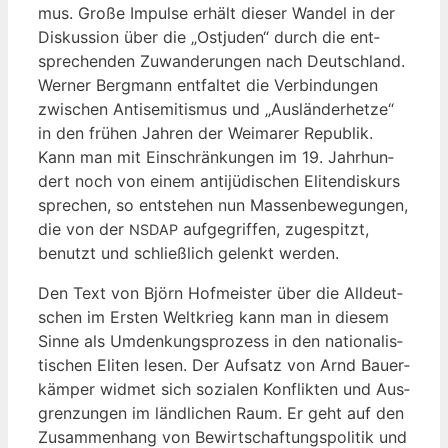
mus. Gro­ße Impul­se erhält die­ser Wan­del in der
Dis­kus­si­on über die „Ost­ju­den“ durch die ent­
spre­chen­den Zuwan­de­run­gen nach Deutsch­land.
Wer­ner Berg­mann ent­fal­tet die Ver­bin­dun­gen
zwi­schen Anti­se­mi­tis­mus und „Aus­län­der­het­ze“
in den frü­hen Jah­ren der Wei­ma­rer Repu­blik.
Kann man mit Ein­schrän­kun­gen im 19. Jahr­hun­
dert noch von einem anti­jü­di­schen Eli­ten­dis­kurs
spre­chen, so ent­ste­hen nun Mas­sen­be­we­gun­gen,
die von der
auf­ge­grif­fen, zuge­spitzt,
NSDAP
benutzt und schließ­lich gelenkt werden.
Den Text von Björn Hof­meis­ter über die All­deut­
schen im Ers­ten Welt­krieg kann man in die­sem
Sin­ne als Umden­kungs­pro­zess in den natio­na­lis­
ti­schen Eli­ten lesen. Der Auf­satz von Arnd Bau­er­
käm­per wid­met sich sozia­len Kon­flik­ten und Aus­
gren­zun­gen im länd­li­chen Raum. Er geht auf den
Zusam­men­hang von Bewirt­schaf­tungs­po­li­tik und