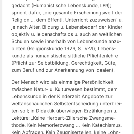
gedacht (Huma­nis­ti­sche Lebens­kun­de,
);
LER
spricht dafür, „die gesam­te Erschei­nungs­welt der
Reli­gi­on … dem öffentl. Unter­richt zuzu­wei­sen“ u.
je nach Alter, Bil­dung u. Lebens­be­darf der Kin­der
objek­tiv u. lei­den­schafts­los u. auch an welt­li­chen
Schu­len sowie inner­halb von Lebens­kun­de anzu­
bie­ten (Reli­gi­ons­kun­de 1926, S.
); Lebens­
IV-VI
kun­de als huma­nis­ti­sche sitt­li­che Pflich­ten­leh­re
(Pflicht zur Selbst­bil­dung, Gerech­tig­keit, Güte,
zum Beruf und zur Aner­ken­nung von Idealen).
Der Mensch wird als ein­ma­li­ge Per­sön­lich­keit
zwi­schen Natur- u. Kul­tur­we­sen bestimmt, dem
Lebens­kun­de in der Kin­der­zeit Ange­bo­te zur
welt­an­schau­li­chen Selbst­ent­schei­dung unter­brei­
ten soll; in Didak­tik über­wie­gen Erzäh­lun­gen u.
Lek­tü­re: „Kei­ne Her­bart-Zil­ler­sche Zwangs­me­
tho­de. Kein Memo­rier­zwang … Kein Kate­chis­mus.
Kein Abfra­gen. Kein Zeug­nis­er­tei­len, kei­ne Lohn-