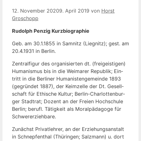
12. November 2020
9. April 2019
von
Horst
Groschopp
Rudolph Pen­zig Kurzbiographie
Geb. am 30.1.1855 in Sam­nitz (Lie­gnitz); gest. am
20.4.1931 in Berlin.
Zen­tral­fi­gur des orga­ni­sier­ten dt. (frei­geis­ti­gen)
Huma­nis­mus bis in die Wei­ma­rer Repu­blik; Ein­
tritt in die Ber­li­ner Huma­nis­ten­ge­mein­de 1893
(gegrün­det 1887), der Keim­zel­le der Dt. Gesell­
schaft für Ethi­sche Kul­tur; Ber­lin-Char­lot­ten­bur­
ger Stadt­rat; Dozent an der Frei­en Hoch­schu­le
Ber­lin; berufl. Tätig­keit als Moral­päd­ago­ge für
Schwererziehbare.
Zunächst Pri­vat­leh­rer, an der Erzie­hungs­an­stalt
in Schnep­fen­thal (Thü­rin­gen; Salz­mann) u. dort