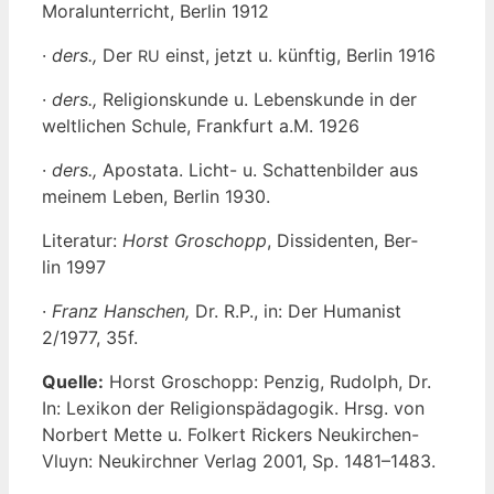
Moral­un­ter­richt, Ber­lin 1912
·
ders.,
Der
einst, jetzt u. künf­tig, Ber­lin 1916
RU
·
ders.,
Reli­gi­ons­kun­de u. Lebens­kun­de in der
welt­li­chen Schu­le, Frank­furt a.M. 1926
·
ders.,
Apo­sta­ta. Licht- u. Schat­ten­bil­der aus
mei­nem Leben, Ber­lin 1930.
Lite­ra­tur:
Horst Gro­schopp
, Dis­si­den­ten, Ber­
lin 1997
·
Franz Han­schen,
Dr. R.P., in: Der Huma­nist
2/1977, 35f.
Quel­le:
Horst Gro­schopp: Pen­zig, Rudolph, Dr.
In: Lexi­kon der Reli­gi­ons­päd­ago­gik. Hrsg. von
Nor­bert Met­te u. Fol­kert Rickers Neu­kir­chen-
Vluyn: Neu­kirch­ner Ver­lag 2001, Sp. 1481–1483.