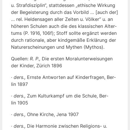
u. Straf­dis­zi­plin“, statt­des­sen „ethi­sche Wir­kung
der Begeis­te­rung durch das Vor­bild … [auch der]
… rel. Hel­den­sa­gen aller Zei­ten u. Völ­ker“ u. an
höhe­ren Schu­len auch die des klas­si­schen Alter­
tums (P. 1916, 106f); Stoff soll­te ergänzt wer­den
durch ratio­na­le, aber kind­ge­mä­ße Erklä­rung der
Natur­er­schei­nun­gen und Mythen (Mythos).
Quel­len:
R. P.,
Die ers­ten Moral­un­ter­wei­sun­gen
der Kin­der, Zürich 1896
·
ders.,
Erns­te Ant­wor­ten auf Kin­der­fra­gen, Ber­
lin 1897
·
ders.,
Zum Kul­tur­kampf um die Schu­le, Ber­
lin 1905
·
ders.,
Ohne Kir­che, Jena 1907
·
ders.,
Die Har­mo­nie zwi­schen Reli­gi­ons- u.