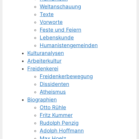
Weltanschauung
Texte
Vorworte
Feste und Feiern
Lebenskunde
Humanisten­gemeinden
Kulturanalysen
Arbeiterkultur
Freidenkerei
Freidenker­bewegung
Dissidenten
Atheismus
Biographien
Otto Rühle
Fritz Kummer
Rudolph Penzig
Adolph Hoffmann
Max Hoelz