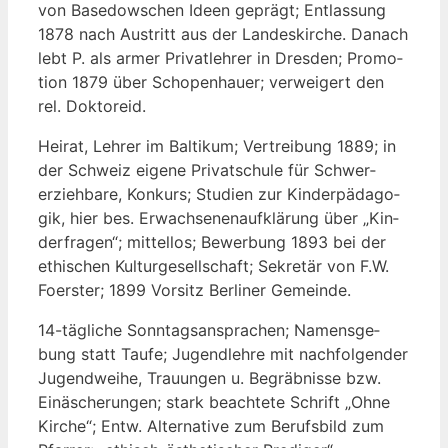
von Base­dowschen Ideen geprägt; Ent­las­sung
1878 nach Aus­tritt aus der Lan­des­kir­che. Danach
lebt P. als armer Pri­vat­leh­rer in Dres­den; Pro­mo­
ti­on 1879 über Scho­pen­hau­er; ver­wei­gert den
rel. Doktoreid.
Hei­rat, Leh­rer im Bal­ti­kum; Ver­trei­bung 1889; in
der Schweiz eige­ne Pri­vat­schu­le für Schwer­
erzieh­ba­re, Kon­kurs; Stu­di­en zur Kin­der­päd­ago­
gik, hier bes. Erwach­se­nen­auf­klä­rung über „Kin­
der­fra­gen“; mit­tel­los; Bewer­bung 1893 bei der
ethi­schen Kul­tur­ge­sell­schaft; Sekre­tär von F.W.
Foers­ter; 1899 Vor­sitz Ber­li­ner Gemeinde.
14-täg­li­che Sonn­tags­an­spra­chen; Namens­ge­
bung statt Tau­fe; Jugend­leh­re mit nach­fol­gen­der
Jugend­wei­he, Trau­un­gen u. Begräb­nis­se bzw.
Ein­äsche­run­gen; stark beach­te­te Schrift „Ohne
Kir­che“; Entw. Alter­na­ti­ve zum Berufs­bild zum