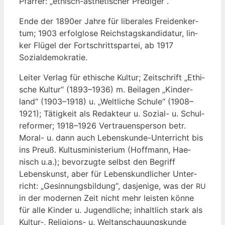
Pfar­rer: „ethisch-ästhe­ti­scher Prediger“.
Ende der 1890er Jah­re für libe­ra­les Frei­den­ker­
tum; 1903 erfolg­lo­se Reichs­tags­kan­di­da­tur, lin­
ker Flü­gel der Fort­schritts­par­tei, ab 1917
Sozialdemokratie.
Lei­ter Ver­lag für ethi­sche Kul­tur; Zeit­schrift „Ethi­
sche Kul­tur“ (1893–1936) m. Bei­la­gen „Kin­der­
land“ (1903–1918) u. „Welt­li­che Schu­le“ (1908–
1921); Tätig­keit als Redak­teur u. Sozi­al- u. Schul­
re­for­mer; 1918–1926 Ver­trau­ens­per­son betr.
Moral- u. dann auch Lebens­kun­de-Unter­richt bis
ins Preuß. Kul­tus­mi­nis­te­ri­um (Hoff­mann, Hae­
nisch u.a.); bevor­zug­te selbst den Begriff
Lebens­kunst, aber für Lebens­kund­li­cher Unter­
richt: „Gesin­nungs­bil­dung“, das­je­ni­ge, was der
RU
in der moder­nen Zeit nicht mehr leis­ten kön­ne
für alle Kin­der u. Jugend­li­che; inhalt­lich stark als
Kultur‑, Reli­gi­ons- u. Welt­an­schau­ungs­kun­de