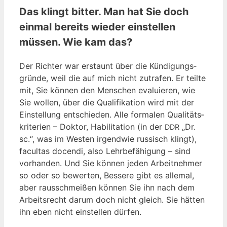
Das klingt bitter. Man hat Sie doch
einmal bereits wieder einstellen
müssen. Wie kam das?
Der Rich­ter war erstaunt über die Kün­di­gungs­
grün­de, weil die auf mich nicht zutra­fen. Er teil­te
mit, Sie kön­nen den Men­schen eva­lu­ie­ren, wie
Sie wol­len, über die Qua­li­fi­ka­ti­on wird mit der
Ein­stel­lung ent­schie­den. Alle for­ma­len Qua­li­täts­
kri­te­ri­en – Dok­tor, Habi­li­ta­ti­on (in der
„Dr.
DDR
sc.“, was im Wes­ten irgend­wie rus­sisch klingt),
facul­tas docen­di, also Lehr­be­fä­hi­gung – sind
vor­han­den. Und Sie kön­nen jeden Arbeit­neh­mer
so oder so bewer­ten, Bes­se­re gibt es alle­mal,
aber raus­schmei­ßen kön­nen Sie ihn nach dem
Arbeits­recht dar­um doch nicht gleich. Sie hät­ten
ihn eben nicht ein­stel­len dürfen.