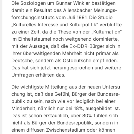
Die Sozio­lo­gen um Gun­nar Wink­ler bestä­ti­gen
damit ein Resul­tat des Allens­ba­cher Mei­nungs­
for­schungs­in­sti­tuts vom Juli 1991. Die Stu­die
„Kul­tu­rel­les Inter­es­se und Kul­tur­po­li­tik“ ver­blüff­te
zu einer Zeit, da die The­se von der „Kul­tur­na­ti­on“
im Ein­heits­tau­mel noch weit­ge­hend domi­nier­te,
mit der Aus­sa­ge, daß die Ex-DDR-Bür­ger sich in
ihrer über­wäl­ti­gen­den Mehr­heit nicht pri­mär als
Deut­sche, son­dern als Ost­deut­sche emp­fin­den.
Das hat sich jetzt her­um­ge­spro­chen und wei­te­re
Umfra­gen erhär­ten das.
Die wich­tigs­te Mit­tei­lung aus der neu­en Unter­su­
chung ist, daß das Gefühl, Bür­ger der Bun­des­re­
pu­blik zu sein, nach wie vor ledig­lich bei einer
Min­der­heit, näm­lich nur bei 18%, aus­ge­bil­det ist.
Das ist schon erstaun­lich, über 80% füh­len sich
nicht als Bür­ger der Bun­des­re­pu­blik, son­dern in
einem dif­fu­sen Zwi­schen­sta­di­um oder kön­nen