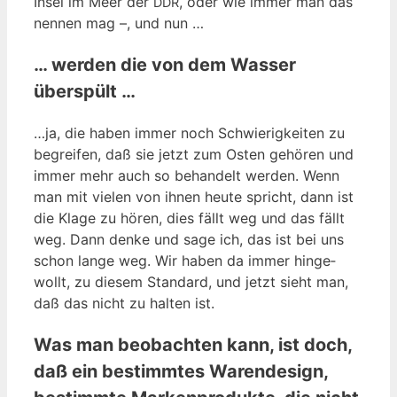
Insel im Meer der
, oder wie immer man das
DDR
nen­nen mag –, und nun …
… werden die von dem Wasser
überspült …
…ja, die haben immer noch Schwie­rig­kei­ten zu
begrei­fen, daß sie jetzt zum Osten gehö­ren und
immer mehr auch so behan­delt wer­den. Wenn
man mit vie­len von ihnen heu­te spricht, dann ist
die Kla­ge zu hören, dies fällt weg und das fällt
weg. Dann den­ke und sage ich, das ist bei uns
schon lan­ge weg. Wir haben da immer hin­ge­
wollt, zu die­sem Stan­dard, und jetzt sieht man,
daß das nicht zu hal­ten ist.
Was man beobachten kann, ist doch,
daß ein bestimmtes Warendesign,