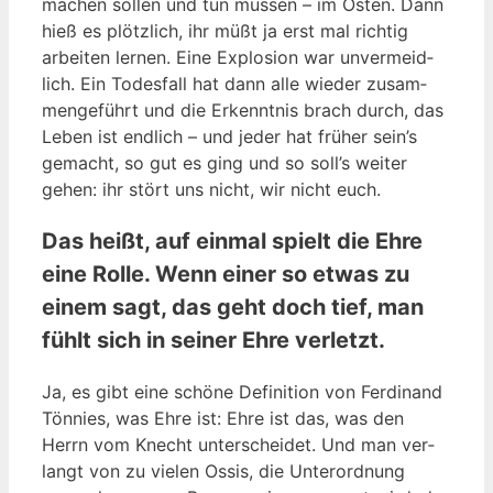
machen sol­len und tun müs­sen – im Osten. Dann
hieß es plötz­lich, ihr müßt ja erst mal rich­tig
arbei­ten ler­nen. Eine Explo­si­on war unver­meid­
lich. Ein Todes­fall hat dann alle wie­der zusam­
men­ge­führt und die Erkennt­nis brach durch, das
Leben ist end­lich – und jeder hat frü­her sein’s
gemacht, so gut es ging und so soll’s wei­ter
gehen: ihr stört uns nicht, wir nicht euch.
Das heißt, auf einmal spielt die Ehre
eine Rolle. Wenn einer so etwas zu
einem sagt, das geht doch tief, man
fühlt sich in seiner Ehre verletzt.
Ja, es gibt eine schö­ne Defi­ni­ti­on von Fer­di­nand
Tön­nies, was Ehre ist: Ehre ist das, was den
Herrn vom Knecht unter­schei­det. Und man ver­
langt von zu vie­len Ossis, die Unter­ord­nung