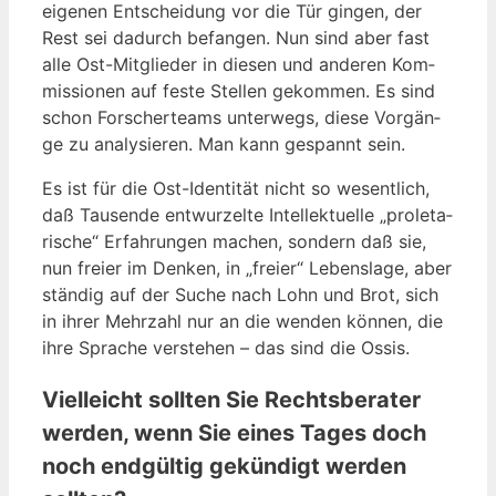
eige­nen Ent­schei­dung vor die Tür gin­gen, der
Rest sei dadurch befan­gen. Nun sind aber fast
alle Ost-Mit­glie­der in die­sen und ande­ren Kom­
mis­sio­nen auf fes­te Stel­len gekom­men. Es sind
schon For­scher­teams unter­wegs, die­se Vor­gän­
ge zu ana­ly­sie­ren. Man kann gespannt sein.
Es ist für die Ost-Iden­ti­tät nicht so wesent­lich,
daß Tau­sen­de ent­wur­zel­te Intel­lek­tu­el­le „pro­le­ta­
ri­sche“ Erfah­run­gen machen, son­dern daß sie,
nun frei­er im Den­ken, in „frei­er“ Lebens­la­ge, aber
stän­dig auf der Suche nach Lohn und Brot, sich
in ihrer Mehr­zahl nur an die wen­den kön­nen, die
ihre Spra­che ver­ste­hen – das sind die Ossis.
Vielleicht sollten Sie Rechtsberater
werden, wenn Sie eines Tages doch
noch endgültig gekündigt werden