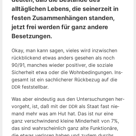
alltäglichen Lebens, die seinerzeit in
festen Zusammenhängen standen,
jetzt frei werden für ganz andere
Besetzungen.
Okay, man kann sagen, vie­les wird inzwi­schen
rück­bli­ckend etwas anders gese­hen als noch
90/91, man­ches wie­der posi­ti­ver, die sozia­le
Sicher­heit etwa oder die Wohn­be­din­gun­gen. Ins­
ge­samt ist ein sach­li­che­rer Rück­be­zug auf die
feststellbar.
DDR
Was aber ein­deu­tig aus den Unter­su­chun­gen her­
vor­geht, ist, daß mit der
als Staat fast nie­
DDR
mand mehr was am Hut hat. Das ist nur eine
ganz ver­schwin­dend klei­ne Min­der­heit von 7%,
das sind wahr­schein­lich ganz alte Funk­tio­nä­re,
die etwas ver­lo­ren haben und zudem durchs