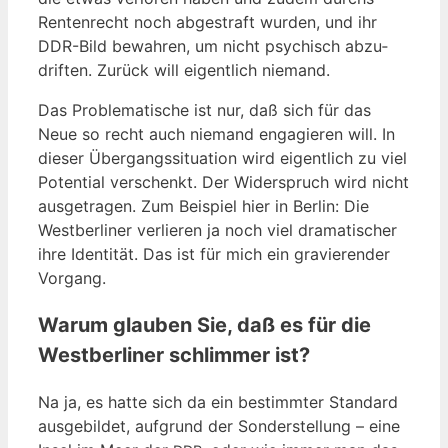
Ren­ten­recht noch abge­straft wur­den, und ihr
DDR-Bild bewah­ren, um nicht psy­chisch abzu­
drif­ten. Zurück will eigent­lich niemand.
Das Pro­ble­ma­ti­sche ist nur, daß sich für das
Neue so recht auch nie­mand enga­gie­ren will. In
die­ser Über­gangs­si­tua­ti­on wird eigent­lich zu viel
Poten­ti­al ver­schenkt. Der Wider­spruch wird nicht
aus­ge­tra­gen. Zum Bei­spiel hier in Ber­lin: Die
West­ber­li­ner ver­lie­ren ja noch viel dra­ma­ti­scher
ihre Iden­ti­tät. Das ist für mich ein gra­vie­ren­der
Vorgang.
Warum glauben Sie, daß es für die
Westberliner schlimmer ist?
Na ja, es hat­te sich da ein bestimm­ter Stan­dard
aus­ge­bil­det, auf­grund der Son­der­stel­lung – eine