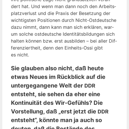
dert hat. Und wenn man dann noch den Arbeits­
platz­ver­lust und die Pra­xis der Beset­zung der
wich­tigs­ten Posi­tio­nen durch Nicht-Ost­deut­sche
dazu nimmt, dann kann man sich erklä­ren, war­
um sol­che ost­deut­sche Iden­ti­täts­bil­dun­gen sich
hal­ten kön­nen bzw. erst aus­bil­den – bei aller Dif­
fe­ren­ziert­heit, denn den Ein­heits-Ossi gibt
es nicht.
Sie glauben also nicht, daß heute
etwas Neues im Rückblick auf die
untergegangene Welt der
DDR
entsteht, sie sehen da eher eine
Kontinuität des Wir-Gefühls? Die
Vorstellung, daß „erst jetzt die
DDR
entsteht“, könnte man ja auch so
deuten, daß die Bestände des