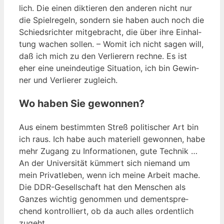
lich. Die einen dik­tie­ren den ande­ren nicht nur
die Spiel­re­geln, son­dern sie haben auch noch die
Schieds­rich­ter mit­ge­bracht, die über ihre Ein­hal­
tung wachen sol­len. – Womit ich nicht sagen will,
daß ich mich zu den Ver­lie­rern rech­ne. Es ist
eher eine unein­deu­ti­ge Situa­ti­on, ich bin Gewin­
ner und Ver­lie­rer zugleich.
Wo haben Sie gewonnen?
Aus einem bestimm­ten Streß poli­ti­scher Art bin
ich raus. Ich habe auch mate­ri­ell gewon­nen, habe
mehr Zugang zu Infor­ma­tio­nen, gute Tech­nik …
An der Uni­ver­si­tät küm­mert sich nie­mand um
mein Pri­vat­le­ben, wenn ich mei­ne Arbeit mache.
Die DDR-Gesell­schaft hat den Men­schen als
Gan­zes wich­tig genom­men und dem­entspre­
chend kon­trol­liert, ob da auch alles ordent­lich
zugeht.