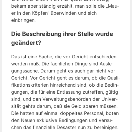
bekam aber stän­dig erzählt, man sol­le die „Mau­
er in den Köp­fen“ über­win­den und sich
einbringen.
Die Beschreibung ihrer Stelle wurde
geändert?
Das ist eine Sache, die vor Gericht ent­schie­den
wer­den muß. Die fach­li­chen Din­ge sind Aus­le­
gungs­sa­che. Dar­um geht es auch gar nicht vor
Gericht. Vor Gericht geht es dar­um, ob die Qua­li­
fi­ka­ti­ons­kri­te­ri­en hin­rei­chend sind, ob die Bedin­
gun­gen, die für eine Ent­las­sung zutref­fen, gül­tig
sind, und den Ver­wal­tungs­be­hör­den der Uni­ver­
si­tät geht’s dar­um, daß sie Geld spa­ren müs­sen.
Die hat­ten auf ein­mal dop­pel­tes Per­so­nal, boten
den Neu­en exklu­si­ve Bedin­gun­gen und ver­su­
chen das finan­zi­el­le Desas­ter nun zu berei­ni­gen.