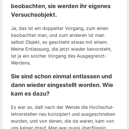
beobachten, sie werden ihr eigenes
Versuchsobjekt.
Ja, das ist ein dop­pel­ter Vor­gang, zum einen
beob­ach­tet man, und zum ande­ren ist man
selbst Objekt, es geschieht etwas mit einem.
Mei­ne Ent­las­sung, die jetzt wie­der bevor­steht,
ist ja ein sol­cher Vor­gang des Ausgegrenzt-
Werdens.
Sie sind schon einmal entlassen und
dann wieder eingestellt worden. Wie
kam es dazu?
Es war so, daß nach der Wen­de die Hoch­schul­
leh­rer­stel­len neu kon­zi­piert und aus­ge­schrie­ben
wur­den, und von denen, die da waren, kam von
uns kei­ner drauf. Man war qua­si über­flüs­sig,