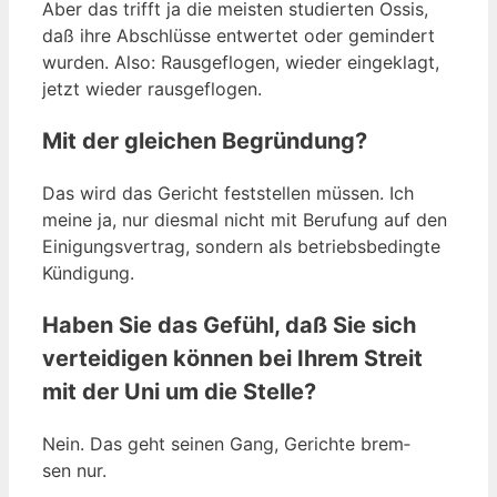
Aber das trifft ja die meis­ten stu­dier­ten Ossis,
daß ihre Abschlüs­se ent­wer­tet oder gemin­dert
wur­den. Also: Raus­ge­flo­gen, wie­der ein­ge­klagt,
jetzt wie­der rausgeflogen.
Mit der gleichen Begründung?
Das wird das Gericht fest­stel­len müs­sen. Ich
mei­ne ja, nur dies­mal nicht mit Beru­fung auf den
Eini­gungs­ver­trag, son­dern als betriebs­be­ding­te
Kündigung.
Haben Sie das Gefühl, daß Sie sich
verteidigen können bei Ihrem Streit
mit der Uni um die Stelle?
Nein. Das geht sei­nen Gang, Gerich­te brem­
sen nur.