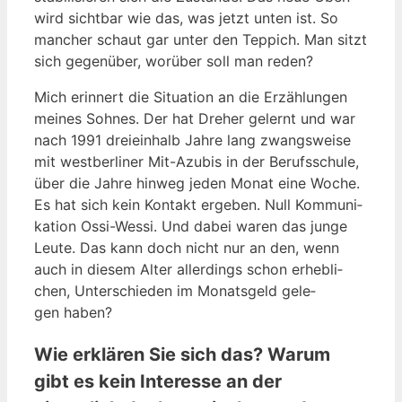
wird sicht­bar wie das, was jetzt unten ist. So
man­cher schaut gar unter den Tep­pich. Man sitzt
sich gegen­über, wor­über soll man reden?
Mich erin­nert die Situa­ti­on an die Erzäh­lun­gen
mei­nes Soh­nes. Der hat Dre­her gelernt und war
nach 1991 drei­ein­halb Jah­re lang zwangs­wei­se
mit west­ber­li­ner Mit-Azu­bis in der Berufs­schu­le,
über die Jah­re hin­weg jeden Monat eine Woche.
Es hat sich kein Kon­takt erge­ben. Null Kom­mu­ni­
ka­ti­on Ossi-Wes­si. Und dabei waren das jun­ge
Leu­te. Das kann doch nicht nur an den, wenn
auch in die­sem Alter aller­dings schon erheb­li­
chen, Unter­schie­den im Monats­geld gele­
gen haben?
Wie erklären Sie sich das? Warum
gibt es kein Interesse an der