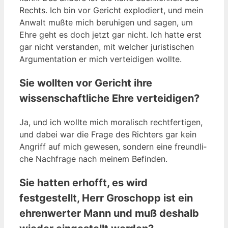
Rechts. Ich bin vor Gericht explo­diert, und mein
Anwalt muß­te mich beru­hi­gen und sagen, um
Ehre geht es doch jetzt gar nicht. Ich hat­te erst
gar nicht ver­stan­den, mit wel­cher juris­ti­schen
Argu­men­ta­ti­on er mich ver­tei­di­gen wollte.
Sie wollten vor Gericht ihre
wissenschaftliche Ehre verteidigen?
Ja, und ich woll­te mich mora­lisch recht­fer­ti­gen,
und dabei war die Fra­ge des Rich­ters gar kein
Angriff auf mich gewe­sen, son­dern eine freund­li­
che Nach­fra­ge nach mei­nem Befinden.
Sie hatten erhofft, es wird
festgestellt, Herr Groschopp ist ein
ehrenwerter Mann und muß deshalb