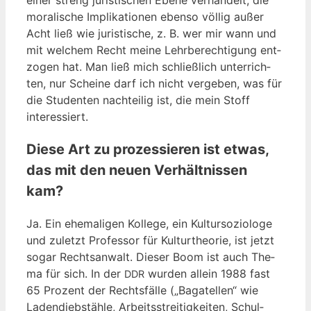
mora­li­sche Impli­ka­tio­nen eben­so völ­lig außer
Acht ließ wie juris­ti­sche, z. B. wer mir wann und
mit wel­chem Recht mei­ne Lehr­be­rech­ti­gung ent­
zo­gen hat. Man ließ mich schließ­lich unter­rich­
ten, nur Schei­ne darf ich nicht ver­ge­ben, was für
die Stu­den­ten nach­tei­lig ist, die mein Stoff
interessiert.
Diese Art zu prozessieren ist etwas,
das mit den neuen Verhältnissen
kam?
Ja. Ein ehe­ma­li­gen Kol­le­ge, ein Kul­tur­so­zio­lo­ge
und zuletzt Pro­fes­sor für Kul­tur­theo­rie, ist jetzt
sogar Rechts­an­walt. Die­ser Boom ist auch The­
ma für sich. In der
wur­den allein 1988 fast
DDR
65 Pro­zent der Rechts­fäl­le („Baga­tel­len“ wie
Laden­dieb­stäh­le, Arbeits­strei­tig­kei­ten, Schul­