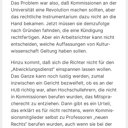
Das Pro­blem war also, daß Kom­mis­sio­nen an der
Uni­ver­si­tät eine Revo­lu­ti­on machen soll­ten, aber
das recht­li­che Instru­men­ta­ri­um dazu nicht an die
Hand beka­men. Jetzt müs­sen sie dem­zu­fol­ge
nach Grün­den fahn­den, die eine Kün­di­gung
recht­fer­ti­gen. Aber ein Arbeits­rich­ter kann nicht
ent­schei­den, wel­che Auf­fas­sun­gen von Kul­tur­
wis­sen­schaft Gel­tung haben sollen.
Hin­zu kommt, daß sich die Rich­ter nicht für den
„Abwick­lungs­dienst“ ein­span­nen las­sen wol­len.
Das Gan­ze kann noch lus­tig wer­den, zumal
inzwi­schen ein Gericht bezwei­felt, ob es an der
rich­tig war, allen Hoch­schul­leh­rern, die nicht
HUB
in Kom­mis­sio­nen beru­fen wur­den, das Mit­spra­
che­recht zu ent­zie­hen. Dann gibt es ein Urteil,
das erklärt es für nicht rech­tens, wenn Kom­mis­
si­ons­mit­glie­der selbst zu Pro­fes­so­ren „neu­en
Rechts“ beru­fen wur­den, auch wenn sie bei der