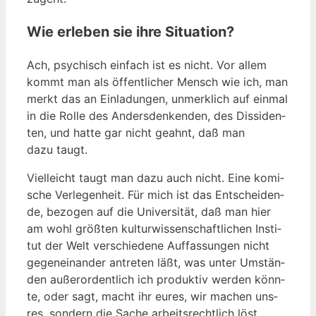
Wie erleben sie ihre Situation?
Ach, psy­chisch ein­fach ist es nicht. Vor allem
kommt man als öffent­li­cher Mensch wie ich, man
merkt das an Ein­la­dun­gen, unmerk­lich auf ein­mal
in die Rol­le des Anders­den­ken­den, des Dis­si­den­
ten, und hat­te gar nicht geahnt, daß man
dazu taugt.
Viel­leicht taugt man dazu auch nicht. Eine komi­
sche Ver­le­gen­heit. Für mich ist das Ent­schei­den­
de, bezo­gen auf die Uni­ver­si­tät, daß man hier
am wohl größ­ten kul­tur­wis­sen­schaft­li­chen Insti­
tut der Welt ver­schie­de­ne Auf­fas­sun­gen nicht
gegen­ein­an­der antre­ten läßt, was unter Umstän­
den außer­or­dent­lich ich pro­duk­tiv wer­den könn­
te, oder sagt, macht ihr eures, wir machen uns­
res, son­dern die Sache arbeits­recht­lich löst,