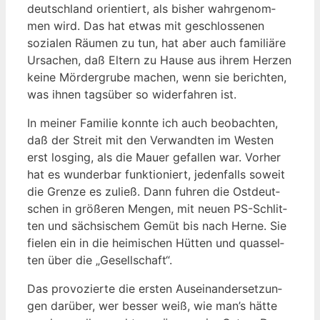
deutsch­land ori­en­tiert, als bis­her wahr­ge­nom­
men wird. Das hat etwas mit geschlos­se­nen
sozia­len Räu­men zu tun, hat aber auch fami­liä­re
Ursa­chen, daß Eltern zu Hau­se aus ihrem Her­zen
kei­ne Mör­der­gru­be machen, wenn sie berich­ten,
was ihnen tags­über so wider­fah­ren ist.
In mei­ner Fami­lie konn­te ich auch beob­ach­ten,
daß der Streit mit den Ver­wand­ten im Wes­ten
erst los­ging, als die Mau­er gefal­len war. Vor­her
hat es wun­der­bar funk­tio­niert, jeden­falls soweit
die Gren­ze es zuließ. Dann fuh­ren die Ost­deut­
schen in grö­ße­ren Men­gen, mit neu­en PS-Schlit­
ten und säch­si­schem Gemüt bis nach Her­ne. Sie
fie­len ein in die hei­mi­schen Hüt­ten und quas­sel­
ten über die „Gesell­schaft“.
Das pro­vo­zier­te die ers­ten Aus­ein­an­der­set­zun­
gen dar­über, wer bes­ser weiß, wie man’s hät­te