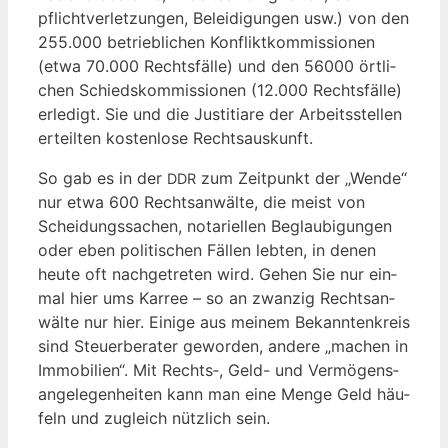
pflicht­ver­let­zun­gen, Belei­di­gun­gen usw.) von den
255.000 betrieb­li­chen Kon­flikt­kom­mis­sio­nen
(etwa 70.000 Rechts­fäl­le) und den 56000 ört­li­
chen Schieds­kom­mis­sio­nen (12.000 Rechts­fäl­le)
erle­digt. Sie und die Jus­ti­tia­re der Arbeits­stel­len
erteil­ten kos­ten­lo­se Rechtsauskunft.
So gab es in der
zum Zeit­punkt der „Wen­de“
DDR
nur etwa 600 Rechts­an­wäl­te, die meist von
Schei­dungs­sa­chen, nota­ri­el­len Beglau­bi­gun­gen
oder eben poli­ti­schen Fäl­len leb­ten, in denen
heu­te oft nach­ge­tre­ten wird. Gehen Sie nur ein­
mal hier ums Kar­ree – so an zwan­zig Rechts­an­
wäl­te nur hier. Eini­ge aus mei­nem Bekann­ten­kreis
sind Steu­er­be­ra­ter gewor­den, ande­re „machen in
Immo­bi­li­en“. Mit Rechts‑, Geld- und Ver­mö­gens­
an­ge­le­gen­hei­ten kann man eine Men­ge Geld häu­
feln und zugleich nütz­lich sein.