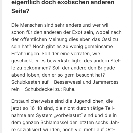
eigentlich doch exotischen anderen
Seite?
Die Men­schen sind sehr anders und wer will
schon für den ande­ren der Exot sein, wobei nach
der öffent­li­chen Mei­nung dies eben das Ossi zu
sein hat? Noch gibt es zu wenig gemein­sa­me
Erfah­run­gen. Soll der eine ver­ra­ten, wie
geschickt er es bewerk­stel­lig­te, des andern Stel­
le zu bekom­men? Soll der ande­re den Bri­ga­de­
abend loben, den er so gern besucht hat?
Schub­kas­ten auf – Bes­ser­wes­si und Jam­meros­si
rein – Schub­de­ckel zu: Ruhe.
Erstaun­li­cher­wei­se sind die Jugend­li­chen, die
jetzt so 16–18 sind, die nicht durch täti­ge Teil­
nah­me am Sys­tem „vor­be­las­tet“ sind und die in
dem gan­zen Schla­mas­sel der letz­ten sechs Jah­
re sozia­li­siert wur­den, noch viel mehr auf Ost­