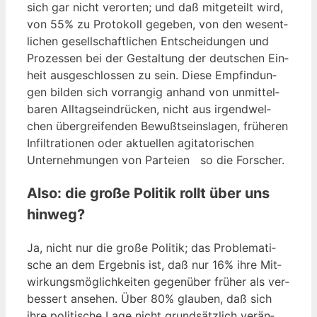
sich gar nicht ver­or­ten; und daß mit­ge­teilt wird,
von 55% zu Pro­to­koll gege­ben, von den wesent­
li­chen gesell­schaft­li­chen Ent­schei­dun­gen und
Pro­zes­sen bei der Gestal­tung der deut­schen Ein­
heit aus­ge­schlos­sen zu sein. Die­se Emp­fin­dun­
gen bil­den sich vor­ran­gig anhand von unmit­tel­
ba­ren All­tags­ein­drü­cken, nicht aus irgend­wel­
chen über­grei­fen­den Bewußt­seins­la­gen, frü­he­ren
Infil­tra­tio­nen oder aktu­el­len agi­ta­to­ri­schen
Unter­neh­mun­gen von Par­tei­en so die Forscher.
Also: die große Politik rollt über uns
hinweg?
Ja, nicht nur die gro­ße Poli­tik; das Pro­ble­ma­ti­
sche an dem Ergeb­nis ist, daß nur 16% ihre Mit­
wir­kungs­mög­lich­kei­ten gegen­über frü­her als ver­
bes­sert anse­hen. Über 80% glau­ben, daß sich
ihre poli­ti­sche Lage nicht grund­sätz­lich ver­än­