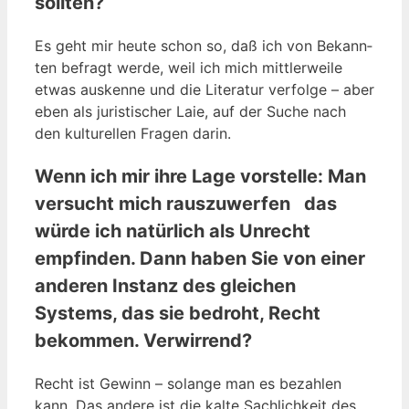
sollten?
Es geht mir heu­te schon so, daß ich von Bekann­
ten befragt wer­de, weil ich mich mitt­ler­wei­le
etwas aus­ken­ne und die Lite­ra­tur ver­fol­ge – aber
eben als juris­ti­scher Laie, auf der Suche nach
den kul­tu­rel­len Fra­gen darin.
Wenn ich mir ihre Lage vorstelle: Man
versucht mich rauszuwerfen das
würde ich natürlich als Unrecht
empfinden. Dann haben Sie von einer
anderen Instanz des gleichen
Systems, das sie bedroht, Recht
bekommen. Verwirrend?
Recht ist Gewinn – solan­ge man es bezah­len
kann. Das ande­re ist die kal­te Sach­lich­keit des