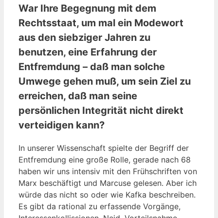
War Ihre Begegnung mit dem
Rechtsstaat, um mal ein Modewort
aus den siebziger Jahren zu
benutzen, eine Erfahrung der
Entfremdung – daß man solche
Umwege gehen muß, um sein Ziel zu
erreichen, daß man seine
persönlichen Integrität nicht direkt
verteidigen kann?
In unse­rer Wis­sen­schaft spiel­te der Begriff der
Ent­frem­dung eine gro­ße Rol­le, gera­de nach 68
haben wir uns inten­siv mit den Früh­schrif­ten von
Marx beschäf­tigt und Mar­cu­se gele­sen. Aber ich
wür­de das nicht so oder wie Kaf­ka beschrei­ben.
Es gibt da ratio­nal zu erfas­sen­de Vor­gän­ge,
Inter­es­sen­kol­lis­sio­nen, Neid, Vor­teils­nah­me,