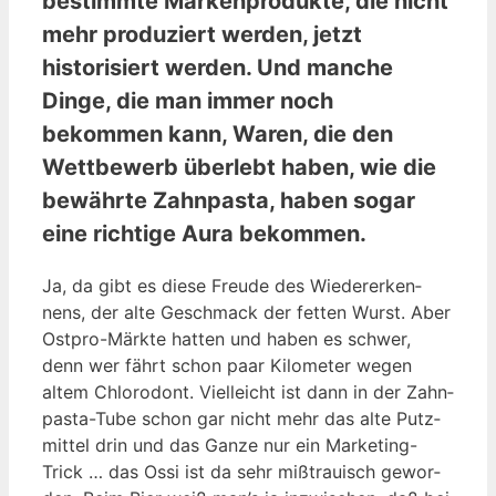
bestimmte Markenprodukte, die nicht
mehr produziert werden, jetzt
historisiert werden. Und manche
Dinge, die man immer noch
bekommen kann, Waren, die den
Wettbewerb überlebt haben, wie die
bewährte Zahnpasta, haben sogar
eine richtige Aura bekommen.
Ja, da gibt es die­se Freu­de des Wie­der­erken­
nens, der alte Geschmack der fet­ten Wurst. Aber
Ost­pro-Märk­te hat­ten und haben es schwer,
denn wer fährt schon paar Kilo­me­ter wegen
altem Chlo­r­odont. Viel­leicht ist dann in der Zahn­
pas­ta-Tube schon gar nicht mehr das alte Putz­
mit­tel drin und das Gan­ze nur ein Mar­ke­ting-
Trick … das Ossi ist da sehr miß­trau­isch gewor­