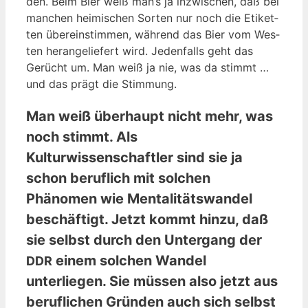
den. Beim Bier weiß man’s ja inzwi­schen, daß bei
man­chen hei­mi­schen Sor­ten nur noch die Eti­ket­
ten über­ein­stim­men, wäh­rend das Bier vom Wes­
ten her­an­ge­lie­fert wird. Jeden­falls geht das
Gerücht um. Man weiß ja nie, was da stimmt …
und das prägt die Stimmung.
Man weiß überhaupt nicht mehr, was
noch stimmt. Als
Kulturwissenschaftler sind sie ja
schon beruflich mit solchen
Phänomen wie Mentalitätswandel
beschäftigt. Jetzt kommt hinzu, daß
sie selbst durch den Untergang der
einem solchen Wandel
DDR
unterliegen. Sie müssen also jetzt aus
beruflichen Gründen auch sich selbst