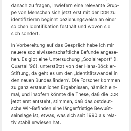
danach zu fra­gen, inwie­fern eine rele­van­te Grup­
pe von Men­schen sich jetzt erst mit der
zu
DDR
iden­ti­fi­zie­ren beginnt bezie­hungs­wei­se an einer
sol­chen Iden­ti­fi­ka­ti­on fest­hält und wovon sie
sich sondert.
In Vor­be­rei­tung auf das Gespräch habe ich mir
neue­re sozi­al­wis­sen­schaft­li­che Befun­de ange­se­
hen. Es gibt eine Unter­su­chung „Sozi­al­re­port“ (I.
Quar­tal ’96), unter­stützt von der Hans-Böck­ler-
Stif­tung, da geht es um den „Iden­ti­täts­wan­del in
den neu­en Bun­des­län­dern“. Die For­scher kom­men
zu ganz erstaun­li­chen Ergeb­nis­sen, näm­lich ein­
mal, und inso­fern könn­te die The­se, daß die
DDR
jetzt erst ent­steht, stim­men, daß das ost­deut­
sche Wir-Befin­den eine län­ger­fris­ti­ge Bewußt­
seins­la­ge ist, etwas, was sich seit 1990 als rela­
tiv sta­bil erwie­sen hat.