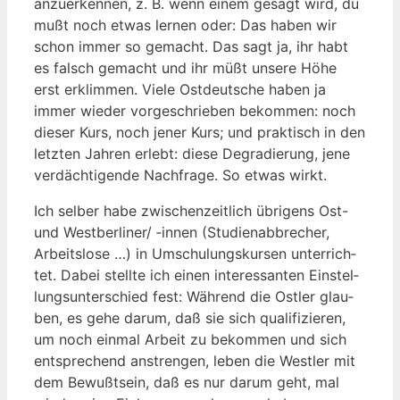
anzu­er­ken­nen, z. B. wenn einem gesagt wird, du
mußt noch etwas ler­nen oder: Das haben wir
schon immer so gemacht. Das sagt ja, ihr habt
es falsch gemacht und ihr müßt unse­re Höhe
erst erklim­men. Vie­le Ost­deut­sche haben ja
immer wie­der vor­ge­schrie­ben bekom­men: noch
die­ser Kurs, noch jener Kurs; und prak­tisch in den
letz­ten Jah­ren erlebt: die­se Degra­die­rung, jene
ver­däch­ti­gen­de Nach­fra­ge. So etwas wirkt.
Ich sel­ber habe zwi­schen­zeit­lich übri­gens Ost-
und Westberliner/ ‑innen (Stu­di­en­ab­bre­cher,
Arbeits­lo­se …) in Umschu­lungs­kur­sen unter­rich­
tet. Dabei stell­te ich einen inter­es­san­ten Ein­stel­
lungs­un­ter­schied fest: Wäh­rend die Ost­ler glau­
ben, es gehe dar­um, daß sie sich qua­li­fi­zie­ren,
um noch ein­mal Arbeit zu bekom­men und sich
ent­spre­chend anstren­gen, leben die West­ler mit
dem Bewußt­sein, daß es nur dar­um geht, mal