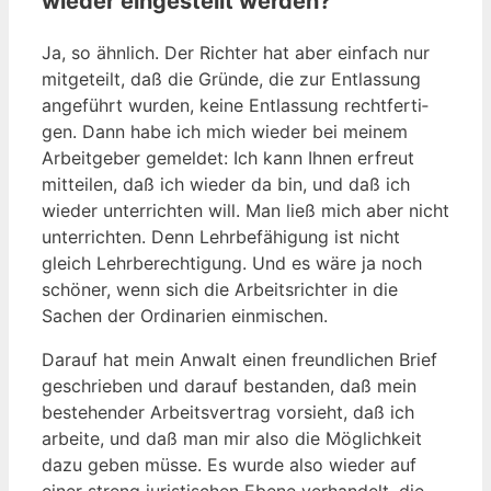
wieder eingestellt werden?
Ja, so ähn­lich. Der Rich­ter hat aber ein­fach nur
mit­ge­teilt, daß die Grün­de, die zur Ent­las­sung
ange­führt wur­den, kei­ne Ent­las­sung recht­fer­ti­
gen. Dann habe ich mich wie­der bei mei­nem
Arbeit­ge­ber gemel­det: Ich kann Ihnen erfreut
mit­tei­len, daß ich wie­der da bin, und daß ich
wie­der unter­rich­ten will. Man ließ mich aber nicht
unter­rich­ten. Denn Lehr­be­fä­hi­gung ist nicht
gleich Lehr­be­rech­ti­gung. Und es wäre ja noch
schö­ner, wenn sich die Arbeits­rich­ter in die
Sachen der Ordi­na­ri­en einmischen.
Dar­auf hat mein Anwalt einen freund­li­chen Brief
geschrie­ben und dar­auf bestan­den, daß mein
bestehen­der Arbeits­ver­trag vor­sieht, daß ich
arbei­te, und daß man mir also die Mög­lich­keit
dazu geben müs­se. Es wur­de also wie­der auf
einer streng juris­ti­schen Ebe­ne ver­han­delt, die