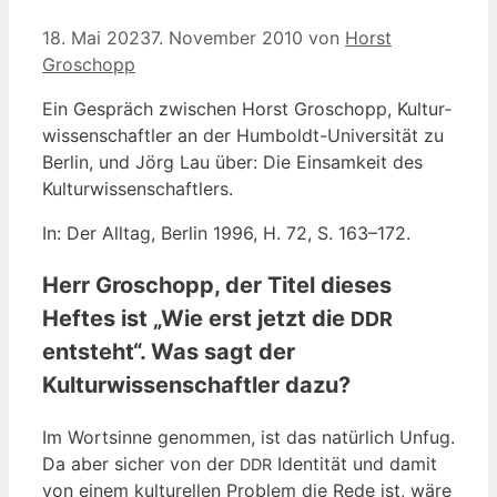
18. Mai 2023
7. November 2010
von
Horst
Groschopp
Ein Gespräch zwi­schen Horst Gro­schopp, Kul­tur­
wis­sen­schaft­ler an der Hum­boldt-Uni­ver­si­tät zu
Ber­lin, und Jörg Lau über: Die Ein­sam­keit des
Kulturwissenschaftlers.
In: Der All­tag, Ber­lin 1996, H. 72, S. 163–172.
Herr Groschopp, der Titel dieses
Heftes ist „Wie erst jetzt die
DDR
entsteht“. Was sagt der
Kulturwissenschaftler dazu?
Im Wort­sin­ne genom­men, ist das natür­lich Unfug.
Da aber sicher von der
Iden­ti­tät und damit
DDR
von einem kul­tu­rel­len Pro­blem die Rede ist, wäre