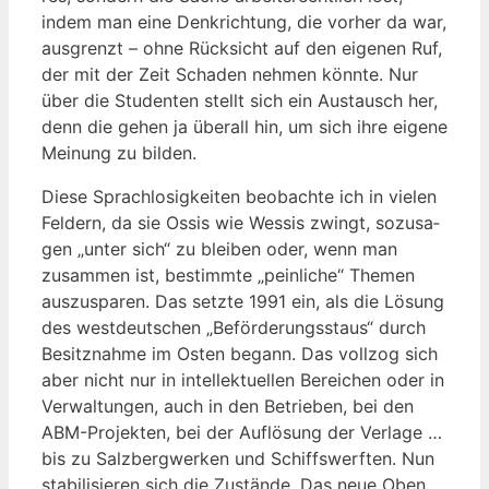
indem man eine Denk­rich­tung, die vor­her da war,
aus­grenzt – ohne Rück­sicht auf den eige­nen Ruf,
der mit der Zeit Scha­den neh­men könn­te. Nur
über die Stu­den­ten stellt sich ein Aus­tausch her,
denn die gehen ja über­all hin, um sich ihre eige­ne
Mei­nung zu bilden.
Die­se Sprach­lo­sig­kei­ten beob­ach­te ich in vie­len
Fel­dern, da sie Ossis wie Wes­sis zwingt, sozu­sa­
gen „unter sich“ zu blei­ben oder, wenn man
zusam­men ist, bestimm­te „pein­li­che“ The­men
aus­zu­spa­ren. Das setz­te 1991 ein, als die Lösung
des west­deut­schen „Beför­de­rungs­staus“ durch
Besitz­nah­me im Osten begann. Das voll­zog sich
aber nicht nur in intel­lek­tu­el­len Berei­chen oder in
Ver­wal­tun­gen, auch in den Betrie­ben, bei den
ABM-Pro­jek­ten, bei der Auf­lö­sung der Ver­la­ge …
bis zu Salz­berg­wer­ken und Schiffs­werf­ten. Nun
sta­bi­li­sie­ren sich die Zustän­de. Das neue Oben