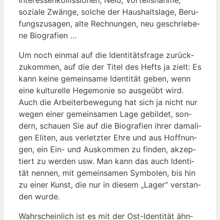
sozia­le Zwän­ge, sol­che der Haus­halts­la­ge, Beru­
fungs­zu­sa­gen, alte Rech­nun­gen, neu geschrie­be­
ne Biografien …
Um noch ein­mal auf die Iden­ti­täts­fra­ge zurück­
zu­kom­men, auf die der Titel des Hefts ja zielt: Es
kann kei­ne gemein­sa­me Iden­ti­tät geben, wenn
eine kul­tu­rel­le Hege­mo­nie so aus­ge­übt wird.
Auch die Arbei­ter­be­we­gung hat sich ja nicht nur
wegen einer gemein­sa­men Lage gebil­det, son­
dern, schau­en Sie auf die Bio­gra­fien ihrer dama­li­
gen Eli­ten, aus ver­letz­ter Ehre und aus Hoff­nun­
gen, ein Ein- und Aus­kom­men zu fin­den, akzep­
tiert zu wer­den usw. Man kann das auch Iden­ti­
tät nen­nen, mit gemein­sa­men Sym­bo­len, bis hin
zu einer Kunst, die nur in die­sem „Lager“ ver­stan­
den wurde.
Wahr­schein­lich ist es mit der Ost-Iden­ti­tät ähn­