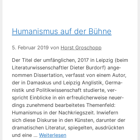
Humanismus auf der Bühne
5. Februar 2019
von
Horst Groschopp
Der Titel der umfäng­li­chen, 2017 in Leip­zig (beim
Lite­ra­tur­wis­sen­schaft­ler Die­ter Bur­dorf) ange­
nom­men Dis­ser­ta­ti­on, ver­fasst von einem Autor,
der in Damas­kus und Leip­zig Anglis­tik, Ger­ma­
nis­tik und Poli­tik­wis­sen­schaft stu­dier­te, ver­
spricht Ein­bli­cke in ein erfreu­li­cher­wei­se neu­er­
dings zuneh­mend bear­bei­te­tes The­men­feld:
Huma­nis­mus in der Nach­kriegs­zeit. Inwie­fern
sich die­se Dis­kur­se in den Küns­ten, dar­un­ter der
dra­ma­ti­schen Lite­ra­tur, spie­gel­ten, aus­drück­ten
und eine …
Wei­ter­le­sen