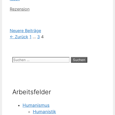
Kategorien
Rezension
Neuere Beiträge
Seite
Seite
Seite
←
Zurück
1
…
3
4
Suchen
nach:
Arbeitsfelder
Humanismus
Humanistik