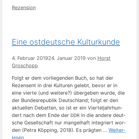
Kategorien
Rezension
Eine ostdeutsche Kulturkunde
4. Februar 2019
24. Januar 2019
von
Horst
Groschopp
Folgt er dem vor­lie­gen­den Buch, so hat der
Rezen­sent in drei Kul­tu­ren gelebt, bevor er in
eine vier­te (und wei­te­re?) über­ge­ben wur­de, die
der Bun­des­re­pu­blik Deutsch­land; folgt er den
aktu­el­len Debat­ten, so ist er ein Vier­tel­jahr­hun­
dert nach dem Ende der
in die ande­re deut­
DDR
sche Gesell­schaft nur man­gel­haft inte­griert wor­
den (Petra Köp­ping, 2018). Es präg­ten …
Wei­ter­
le­sen