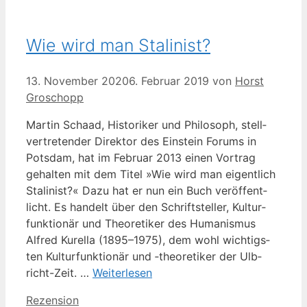
Wie wird man Stalinist?
13. November 2020
6. Februar 2019
von
Horst
Groschopp
Mar­tin Schaad, His­to­ri­ker und Phi­lo­soph, stell­
ver­tre­ten­der Direk­tor des Ein­stein Forums in
Pots­dam, hat im Febru­ar 2013 einen Vor­trag
gehal­ten mit dem Titel »Wie wird man eigent­lich
Sta­li­nist?« Dazu hat er nun ein Buch ver­öf­fent­
licht. Es han­delt über den Schrift­stel­ler, Kul­tur­
funk­tio­när und Theo­re­ti­ker des Huma­nis­mus
Alfred Kurel­la (1895–1975), dem wohl wich­tigs­
ten Kul­tur­funk­tio­när und ‑theo­re­ti­ker der Ulb­
richt-Zeit. …
Wei­ter­le­sen
Kategorien
Rezension