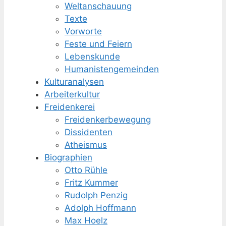
Weltanschauung
Texte
Vorworte
Feste und Feiern
Lebenskunde
Humanisten­gemeinden
Kulturanalysen
Arbeiterkultur
Freidenkerei
Freidenker­bewegung
Dissidenten
Atheismus
Biographien
Otto Rühle
Fritz Kummer
Rudolph Penzig
Adolph Hoffmann
Max Hoelz