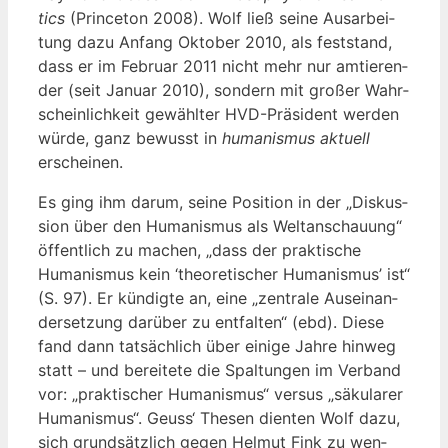
tics
(Prince­ton 2008). Wolf ließ sei­ne Aus­ar­bei­
tung dazu Anfang Okto­ber 2010, als fest­stand,
dass er im Febru­ar 2011 nicht mehr nur amtie­ren­
der (seit Janu­ar 2010), son­dern mit gro­ßer Wahr­
schein­lich­keit gewähl­ter HVD-Prä­si­dent wer­den
wür­de, ganz bewusst in
huma­nis­mus aktu­ell
erschei­nen.
Es ging ihm dar­um, sei­ne Posi­ti­on in der „Dis­kus­
si­on über den Huma­nis­mus als Welt­an­schau­ung“
öffent­lich zu machen, „dass der prak­ti­sche
Huma­nis­mus kein ‘theo­re­ti­scher Huma­nis­mus’ ist“
(S. 97). Er kün­dig­te an, eine „zen­tra­le Aus­ein­an­
der­set­zung dar­über zu ent­fal­ten“ (ebd). Die­se
fand dann tat­säch­lich über eini­ge Jah­re hin­weg
statt – und berei­te­te die Spal­tun­gen im Ver­band
vor: „prak­ti­scher Huma­nis­mus“ ver­sus „säku­la­rer
Huma­nis­mus“. Geuss‘ The­sen dien­ten Wolf dazu,
sich grund­sätz­lich gegen Hel­mut Fink zu wen­