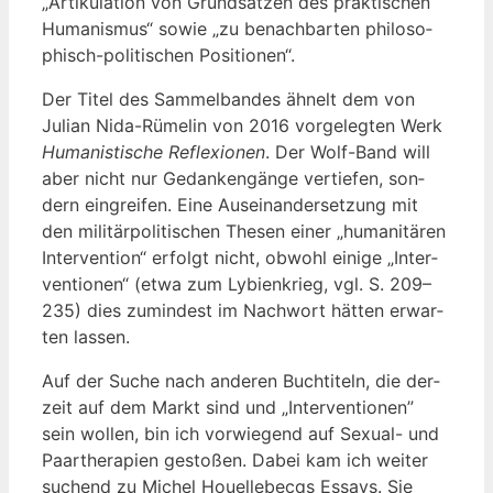
„Arti­ku­la­ti­on von Grund­sät­zen des prak­ti­schen
Huma­nis­mus“ sowie „zu benach­bar­ten phi­lo­so­
phisch-poli­ti­schen Positionen“.
Der Titel des Sam­mel­ban­des ähnelt dem von
Juli­an Nida-Rüme­lin von 2016 vor­ge­leg­ten Werk
Huma­nis­ti­sche Refle­xio­nen
. Der Wolf-Band will
aber nicht nur Gedan­ken­gän­ge ver­tie­fen, son­
dern ein­grei­fen. Eine Aus­ein­an­der­set­zung mit
den mili­tär­po­li­ti­schen The­sen einer „huma­ni­tä­ren
Inter­ven­ti­on“ erfolgt nicht, obwohl eini­ge „Inter­
ven­tio­nen“ (etwa zum Lybi­en­krieg, vgl. S. 209–
235) dies zumin­dest im Nach­wort hät­ten erwar­
ten lassen.
Auf der Suche nach ande­ren Buch­ti­teln, die der­
zeit auf dem Markt sind und „Inter­ven­tio­nen”
sein wol­len, bin ich vor­wie­gend auf Sexu­al- und
Paar­the­ra­pien gesto­ßen. Dabei kam ich wei­ter
suchend zu Michel Hou­el­le­becqs Essays. Sie