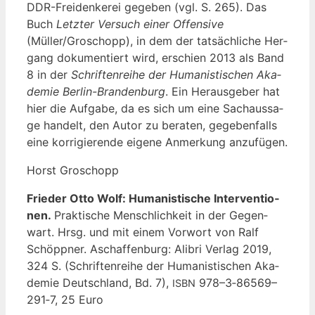
DDR-Frei­den­ke­rei gege­ben (vgl. S. 265). Das
Buch
Letz­ter Ver­such einer Offen­si­ve
(Müller/Groschopp), in dem der tat­säch­li­che Her­
gang doku­men­tiert wird, erschien 2013 als Band
8 in der
Schrif­ten­rei­he der Huma­nis­ti­schen Aka­
de­mie Ber­lin-Bran­den­burg
. Ein Her­aus­ge­ber hat
hier die Auf­ga­be, da es sich um eine Sach­aus­sa­
ge han­delt, den Autor zu bera­ten, gege­ben­falls
eine kor­ri­gie­ren­de eige­ne Anmer­kung anzufügen.
Horst Gro­schopp
Frie­der Otto Wolf: Huma­nis­ti­sche Inter­ven­tio­
nen.
Prak­ti­sche Mensch­lich­keit in der Gegen­
wart. Hrsg. und mit einem Vor­wort von Ralf
Schöpp­ner. Aschaf­fen­burg: Ali­bri Ver­lag 2019,
324 S. (Schrif­ten­rei­he der Huma­nis­ti­schen Aka­
de­mie Deutsch­land, Bd. 7),
978–3‑86569–
ISBN
291‑7, 25 Euro