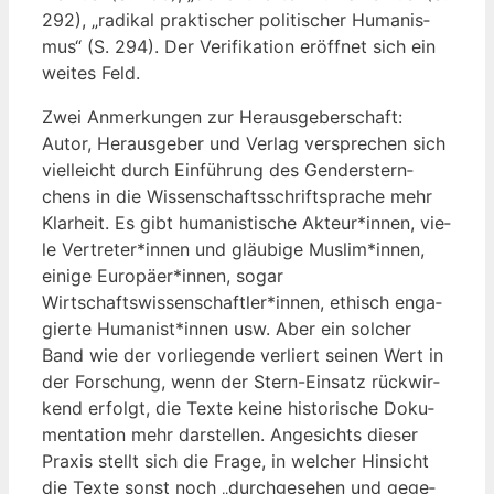
292), „radi­kal prak­ti­scher poli­ti­scher Huma­nis­
mus“ (S. 294). Der Veri­fi­ka­ti­on eröff­net sich ein
wei­tes Feld.
Zwei Anmer­kun­gen zur Her­aus­ge­ber­schaft:
Autor, Her­aus­ge­ber und Ver­lag ver­spre­chen sich
viel­leicht durch Ein­füh­rung des Gen­der­stern­
chens in die Wis­sen­schafts­schrift­spra­che mehr
Klar­heit. Es gibt huma­nis­ti­sche Akteur*innen, vie­
le Vertreter*innen und gläu­bi­ge Muslim*innen,
eini­ge Europäer*innen, sogar
Wirtschaftswissenschaftler*innen, ethisch enga­
gier­te Humanist*innen usw. Aber ein sol­cher
Band wie der vor­lie­gen­de ver­liert sei­nen Wert in
der For­schung, wenn der Stern-Ein­satz rück­wir­
kend erfolgt, die Tex­te kei­ne his­to­ri­sche Doku­
men­ta­ti­on mehr dar­stel­len. Ange­sichts die­ser
Pra­xis stellt sich die Fra­ge, in wel­cher Hin­sicht
die Tex­te sonst noch „durch­ge­se­hen und gege­