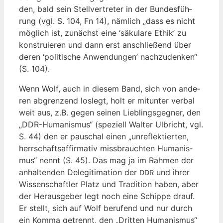
den, bald sein Stell­ver­tre­ter in der Bun­des­füh­
rung (vgl. S. 104, Fn 14), näm­lich „dass es nicht
mög­lich ist, zunächst eine ‘säku­la­re Ethik’ zu
kon­stru­ie­ren und dann erst anschlie­ßend über
deren ‘poli­ti­sche Anwen­dun­gen’ nach­zu­den­ken“
(S. 104).
Wenn Wolf, auch in die­sem Band, sich von ande­
ren abgren­zend los­legt, holt er mit­un­ter ver­bal
weit aus, z.B. gegen sei­nen Lieb­lings­geg­ner, den
„DDR-Huma­nis­mus“ (spe­zi­ell Wal­ter Ulb­richt, vgl.
S. 44) den er pau­schal einen „unre­flek­tier­ten,
herr­schafts­af­fir­ma­tiv miss­brauch­ten Huma­nis­
mus“ nennt (S. 45). Das mag ja im Rah­men der
anhal­ten­den Dele­gi­ti­ma­ti­on der
und ihrer
DDR
Wis­sen­schaft­ler Platz und Tra­di­ti­on haben, aber
der Her­aus­ge­ber legt noch eine Schip­pe drauf.
Er stellt, sich auf Wolf beru­fend und nur durch
ein Kom­ma getrennt, den „Drit­ten Huma­nis­mus“