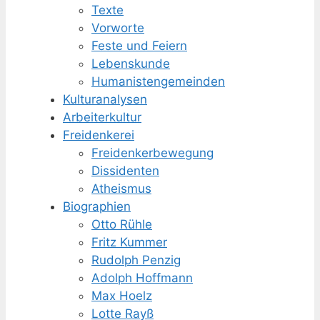
Texte
Vorworte
Feste und Feiern
Lebenskunde
Humanisten­gemeinden
Kulturanalysen
Arbeiterkultur
Freidenkerei
Freidenker­bewegung
Dissidenten
Atheismus
Biographien
Otto Rühle
Fritz Kummer
Rudolph Penzig
Adolph Hoffmann
Max Hoelz
Lotte Rayß