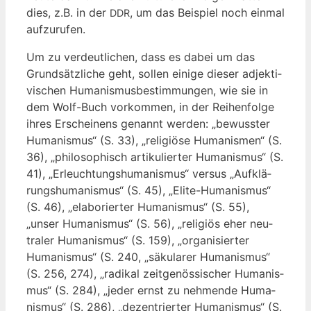
dies, z.B. in der
, um das Bei­spiel noch ein­mal
DDR
aufzurufen.
Um zu ver­deut­li­chen, dass es dabei um das
Grund­sätz­li­che geht, sol­len eini­ge die­ser adjek­ti­
vi­schen Huma­nis­mus­be­stim­mun­gen, wie sie in
dem Wolf-Buch vor­kom­men, in der Rei­hen­fol­ge
ihres Erschei­nens genannt wer­den: „bewuss­ter
Huma­nis­mus“ (S. 33), „reli­giö­se Huma­nis­men“ (S.
36), „phi­lo­so­phisch arti­ku­lier­ter Huma­nis­mus“ (S.
41), „Erleuch­tungs­hu­ma­nis­mus“ ver­sus „Auf­klä­
rungs­hu­ma­nis­mus“ (S. 45), „Eli­te-Huma­nis­mus“
(S. 46), „ela­bo­rier­ter Huma­nis­mus“ (S. 55),
„unser Huma­nis­mus“ (S. 56), „reli­gi­ös eher neu­
tra­ler Huma­nis­mus“ (S. 159), „orga­ni­sier­ter
Huma­nis­mus“ (S. 240, „säku­la­rer Huma­nis­mus“
(S. 256, 274), „radi­kal zeit­ge­nös­si­scher Huma­nis­
mus“ (S. 284), „jeder ernst zu neh­men­de Huma­
nis­mus“ (S. 286), „dezen­trier­ter Huma­nis­mus“ (S.