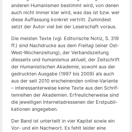
ande­ren Huma­nis­men bestimmt wird, von denen
auch nicht immer klar wird, was das ist bzw. wer
die­se Auf­fas­sung kon­kret ver­tritt. Zumin­dest
setzt der Autor viel bei der Leser­schaft voraus.
Die meis­ten Tex­te (vgl. Edi­to­ri­sche Notiz, S. 319
ff.) sind Nach­dru­cke aus dem
Frei­tag
(einer Ost-
West-Wochen­zei­tung), der Ver­bands­zei­tung
dies­seits
und
huma­nis­mus aktu­ell
, der Zeit­schrift
der
Huma­nis­ti­schen Aka­de­mie
, sowohl aus der
gedruck­ten Aus­ga­be (1997 bis 2009) als auch
aus der seit 2010 erschei­nen­den online-Vari­an­te
– inter­es­san­ter­wei­se kei­ne Tex­te aus den Schrif­
ten­rei­hen der Aka­de­mien. Erfreu­li­cher­wei­se sind
die jewei­li­gen Inter­net­adres­se­nen der Erst­pu­bli­
ka­tio­nen angegeben.
Der Band ist unter­teilt in vier Kapi­tel sowie ein
Vor- und ein Nach­wort. Es fehlt lei­der eine