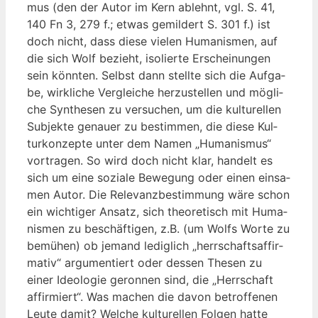
mus (den der Autor im Kern ablehnt, vgl. S. 41,
140 Fn 3, 279 f.; etwas gemil­dert S. 301 f.) ist
doch nicht, dass die­se vie­len Huma­nis­men, auf
die sich Wolf bezieht, iso­lier­te Erschei­nun­gen
sein könn­ten. Selbst dann stell­te sich die Auf­ga­
be, wirk­li­che Ver­glei­che her­zu­stel­len und mög­li­
che Syn­the­sen zu ver­su­chen, um die kul­tu­rel­len
Sub­jek­te genau­er zu bestim­men, die die­se Kul­
tur­kon­zep­te unter dem Namen „Huma­nis­mus“
vor­tra­gen. So wird doch nicht klar, han­delt es
sich um eine sozia­le Bewe­gung oder einen ein­sa­
men Autor. Die Rele­vanz­be­stim­mung wäre schon
ein wich­ti­ger Ansatz, sich theo­re­tisch mit Huma­
nis­men zu beschäf­ti­gen, z.B. (um Wolfs Wor­te zu
bemü­hen) ob jemand ledig­lich „herr­schafts­af­fir­
ma­tiv“ argu­men­tiert oder des­sen The­sen zu
einer Ideo­lo­gie geron­nen sind, die „Herr­schaft
affir­miert“. Was machen die davon betrof­fe­nen
Leu­te damit? Wel­che kul­tu­rel­len Fol­gen hat­te