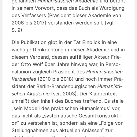
genann­ten
Huma­nis­ti­schen Aka­de­mie
und betont
in sei­nem Vor­wort, dass das Buch als Wür­di­gung
des Ver­fas­sers (Prä­si­dent die­ser Aka­de­mie von
2006 bis 2017) ver­stan­den wer­den soll. (vgl.
S. 9)
Die Publi­ka­ti­on gibt in der Tat Ein­blick in eine
wich­ti­ge Denk­rich­tung in die­ser Aka­de­mie und in
die­sem Ver­band, des­sen auf­fäl­li­ger Akteur Frie­
der Otto Wolf über Jah­re hin­weg war, in Per­so­
nal­uni­on zugleich Prä­si­dent des
Huma­nis­ti­schen
Ver­ban­des
(2010 bis 2018) und noch immer Prä­
si­dent der Ber­lin-Bran­den­bur­gi­schen
Huma­nis­ti­
schen Aka­de­mie
(seit 2003). Der Klap­pen­text
umreißt den Inhalt des Buches tref­fend. Es stel­le
„sein Modell des prak­ti­schen Huma­nis­mus“ vor,
das nicht als „sys­te­ma­ti­sche Gesamt­kon­struk­ti­
on“ zu ver­ste­hen ist, son­dern als eine „Fol­ge von
Stel­lung­nah­men aus aktu­el­len Anläs­sen“ zur