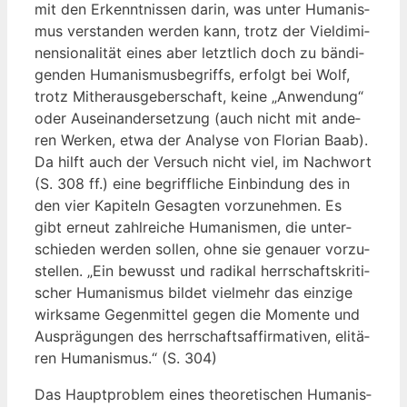
mit den Erkennt­nis­sen dar­in, was unter Huma­nis­
mus ver­stan­den wer­den kann, trotz der Viel­d­imi­
nen­sio­na­li­tät eines aber letzt­lich doch zu bän­di­
gen­den Huma­nis­mus­be­griffs, erfolgt bei Wolf,
trotz Mit­her­aus­ge­ber­schaft, kei­ne „Anwen­dung“
oder Aus­ein­an­der­set­zung (auch nicht mit ande­
ren Wer­ken, etwa der Ana­ly­se von Flo­ri­an Baab).
Da hilft auch der Ver­such nicht viel, im Nach­wort
(S. 308 ff.) eine begriff­li­che Ein­bin­dung des in
den vier Kapi­teln Gesag­ten vor­zu­neh­men. Es
gibt erneut zahl­rei­che Huma­nis­men, die unter­
schie­den wer­den sol­len, ohne sie genau­er vor­zu­
stel­len. „Ein bewusst und radi­kal herr­schafts­kri­ti­
scher Huma­nis­mus bil­det viel­mehr das ein­zi­ge
wirk­sa­me Gegen­mit­tel gegen die Momen­te und
Aus­prä­gun­gen des herr­schafts­af­fir­ma­ti­ven, eli­tä­
ren Huma­nis­mus.“ (S. 304)
Das Haupt­pro­blem eines theo­re­ti­schen Huma­nis­