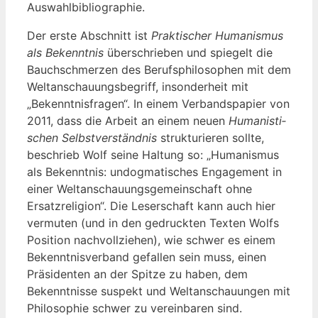
Auswahlbibliographie.
Der ers­te Abschnitt ist
Prak­ti­scher Huma­nis­mus
als Bekennt­nis
über­schrie­ben und spie­gelt die
Bauch­schmer­zen des Berufs­phi­lo­so­phen mit dem
Welt­an­schau­ungs­be­griff, inson­der­heit mit
„Bekennt­nis­fra­gen“. In einem Ver­bands­pa­pier von
2011, dass die Arbeit an einem neu­en
Huma­nis­ti­
schen Selbst­ver­ständ­nis
struk­tu­rie­ren soll­te,
beschrieb Wolf sei­ne Hal­tung so: „Huma­nis­mus
als Bekennt­nis: undog­ma­ti­sches Enga­ge­ment in
einer Welt­an­schau­ungs­ge­mein­schaft ohne
Ersatz­re­li­gi­on“. Die Leser­schaft kann auch hier
ver­mu­ten (und in den gedruck­ten Tex­ten Wolfs
Posi­ti­on nach­voll­zie­hen), wie schwer es einem
Bekennt­nis­ver­band gefal­len sein muss, einen
Prä­si­den­ten an der Spit­ze zu haben, dem
Bekennt­nis­se suspekt und Welt­an­schau­un­gen mit
Phi­lo­so­phie schwer zu ver­ein­ba­ren sind.