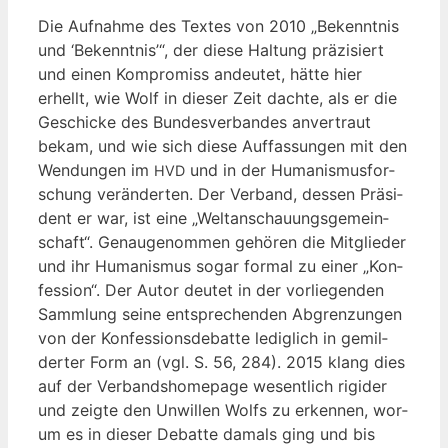
Die Auf­nah­me des Tex­tes von 2010 „Bekennt­nis
und ‘Bekennt­nis’“, der die­se Hal­tung prä­zi­siert
und einen Kom­pro­miss andeu­tet, hät­te hier
erhellt, wie Wolf in die­ser Zeit dach­te, als er die
Geschi­cke des Bun­des­ver­ban­des anver­traut
bekam, und wie sich die­se Auf­fas­sun­gen mit den
Wen­dun­gen im
und in der Huma­nis­mus­for­
HVD
schung ver­än­der­ten. Der Ver­band, des­sen Prä­si­
dent er war, ist eine „Welt­an­schau­ungs­ge­mein­
schaft“. Genau­ge­nom­men gehö­ren die Mit­glie­der
und ihr Huma­nis­mus sogar for­mal zu einer „Kon­
fes­si­on“. Der Autor deu­tet in der vor­lie­gen­den
Samm­lung sei­ne ent­spre­chen­den Abgren­zun­gen
von der Kon­fes­si­ons­de­bat­te ledig­lich in gemil­
der­ter Form an (vgl. S. 56, 284). 2015 klang dies
auf der Ver­bands­home­page wesent­lich rigi­der
und zeig­te den Unwil­len Wolfs zu erken­nen, wor­
um es in die­ser Debat­te damals ging und bis