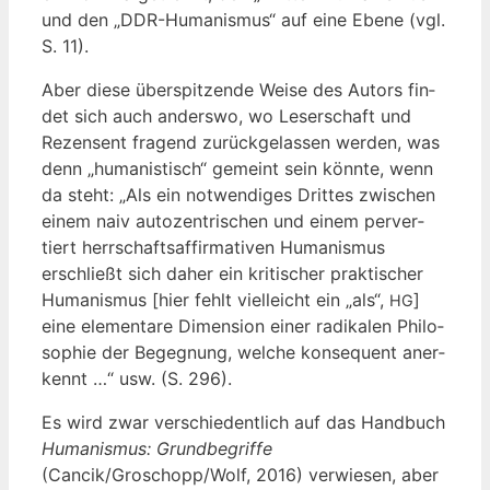
und den „DDR-Huma­nis­mus“ auf eine Ebe­ne (vgl.
S. 11).
Aber die­se über­spit­zen­de Wei­se des Autors fin­
det sich auch anders­wo, wo Leser­schaft und
Rezen­sent fra­gend zurück­ge­las­sen wer­den, was
denn „huma­nis­tisch“ gemeint sein könn­te, wenn
da steht: „Als ein not­wen­di­ges Drit­tes zwi­schen
einem naiv auto­zen­tri­schen und einem per­ver­
tiert herr­schafts­af­fir­ma­ti­ven Huma­nis­mus
erschließt sich daher ein kri­ti­scher prak­ti­scher
Huma­nis­mus [hier fehlt viel­leicht ein „als“,
]
HG
eine ele­men­ta­re Dimen­si­on einer radi­ka­len Phi­lo­
so­phie der Begeg­nung, wel­che kon­se­quent aner­
kennt …“ usw. (S. 296).
Es wird zwar ver­schie­dent­lich auf das Hand­buch
Huma­nis­mus: Grund­be­grif­fe
(Cancik/Groschopp/Wolf, 2016) ver­wie­sen, aber