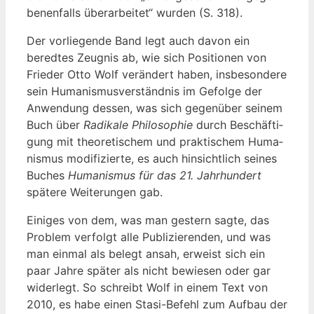
be­nen­falls über­ar­bei­tet“ wur­den (S. 318).
Der vor­lie­gen­de Band legt auch davon ein
bered­tes Zeug­nis ab, wie sich Posi­tio­nen von
Frie­der Otto Wolf ver­än­dert haben, ins­be­son­de­re
sein Huma­nis­mus­ver­ständ­nis im Gefol­ge der
Anwen­dung des­sen, was sich gegen­über sei­nem
Buch über
Radi­ka­le Phi­lo­so­phie
durch Beschäf­ti­
gung mit theo­re­ti­schem und prak­ti­schem Huma­
nis­mus modi­fi­zier­te, es auch hin­sicht­lich sei­nes
Buches
Huma­nis­mus für das 21. Jahr­hun­dert
spä­te­re Wei­te­run­gen gab.
Eini­ges von dem, was man ges­tern sag­te, das
Pro­blem ver­folgt alle Publi­zie­ren­den, und was
man ein­mal als belegt ansah, erweist sich ein
paar Jah­re spä­ter als nicht bewie­sen oder gar
wider­legt. So schreibt Wolf in einem Text von
2010, es habe einen Sta­si-Befehl zum Auf­bau der