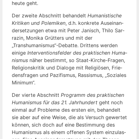
heu­te geht.
Der zwei­te Abschnitt behan­delt
Huma­nis­ti­sche
Kri­ti­ken und Pole­mi­ken
, d.h. kon­kre­te Aus­ein­an­
der­set­zun­gen etwa mit Peter Janisch, Thi­lo Sar­
ra­zin, Moni­ka Grüt­ters und mit der
„Transhumanismus“-Debatte. Drit­tens wer­den
eini­ge
Inter­ven­ti­ons­fel­der des prak­ti­schen Huma­
nis­mus
näher bestimmt, so Staat-Kir­che-Fra­gen,
Reli­gi­ons­kri­tik und Dia­lo­ge mit Reli­giö­sen, Frie­
dens­fra­gen und Pazi­fis­mus, Ras­sis­mus, „Sozia­les
Minimum“.
Der vier­te Abschnitt
Pro­gramm des prak­ti­schen
Huma­nis­mus für das 21. Jahr­hun­dert
geht noch
ein­mal auf Pro­ble­me des ers­ten ein, behan­delt
sie aber auf eine Wei­se, die als Ver­such gewer­tet
kön­nen, sich doch auf eine Bestim­mung des
Huma­nis­mus als einem offe­nen Sys­tem ein­zu­las­