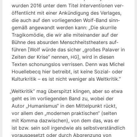
wur­den 2016 unter dem Titel
Inter­ven­tio­nen
ver­
öf­fent­licht mit einer Ankün­di­gung des Ver­la­ges,
die auch auf den vor­lie­gen­den Wolf-Band sinn­
ge­mäß ange­wandt wer­den kann: „Die skur­ri­le
Tra­gi­ko­mö­die, die wir alle mit­ein­an­der auf der
Büh­ne des absur­den Mensch­heits­thea­ters auf­
füh­ren [Wolf wür­de das sicher „gro­ßes Pala­ver in
Zei­ten der Kri­se“ nen­nen,
], wird in die­sen
HG
Tex­ten scho­nungs­los ver­ris­sen. Denn was Michel
Hou­el­le­becq hier betreibt, ist kei­ne Sozi­al- oder
Kul­tur­kri­tik – es ist nicht weni­ger als Weltkritik.”
„
Welt­kri­tik“ mag über­spitzt klin­gen, aber so etwa
geht es im vor­lie­gen­den Band zu, wobei der
Autor „Huma­nis­mus“ in den Mit­tel­punkt rückt,
vor allem den „moder­nen prak­ti­schen“ (sel­ten
mit Kom­ma dazwi­schen), von dem das, was er
ist bzw. sein soll irgend­wie als selbst­ver­ständ­lich
vor­aus­ge­setzt oder durch Abgren­zung von