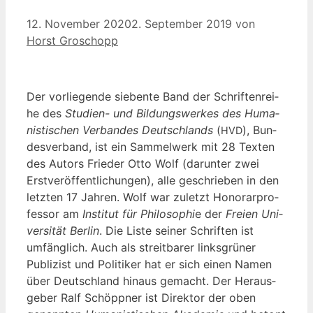
12. November 2020
2. September 2019
von
Horst Groschopp
Der vor­lie­gen­de sie­ben­te Band der Schrif­ten­rei­
he des
Stu­di­en- und Bil­dungs­wer­kes des Huma­
nis­ti­schen Ver­ban­des Deutsch­lands
(
), Bun­
HVD
des­ver­band, ist ein Sam­mel­werk mit 28 Tex­ten
des Autors Frie­der Otto Wolf (dar­un­ter zwei
Erst­ver­öf­fent­li­chun­gen), alle geschrie­ben in den
letz­ten 17 Jah­ren. Wolf war zuletzt Hono­rar­pro­
fes­sor am
Insti­tut für Phi­lo­so­phi
e der
Frei­en Uni­
ver­si­tät Ber­lin
. Die Lis­te sei­ner Schrif­ten ist
umfäng­lich. Auch als streit­ba­rer links­grü­ner
Publi­zist und Poli­ti­ker hat er sich einen Namen
über Deutsch­land hin­aus gemacht. Der Her­aus­
ge­ber Ralf Schöpp­ner ist Direk­tor der oben