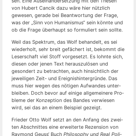
sen. Eine Aus­ein­an­der­set­zung mit den The­sen
von Hubert Can­cik dazu wäre hier nütz­lich
gewe­sen, gera­de bei Beant­wor­tung der Fra­ge,
was der „Sinn von Huma­nis­mus“ sein könn­te und
ob die Fra­ge über­haupt so for­mu­liert sein sollte.
Weil das Spek­trum, das Wolf behan­delt, es sei
wie­der­holt, sehr breit gefä­chert ist, bekommt die
Leser­schaft viel Stoff vor­ge­setzt. Es lohn­te sich,
die­sen oder jenen Text her­aus­zu­lö­sen und
geson­dert zu betrach­ten, auch hin­sicht­lich der
jewei­li­gen Zeit- und Ereig­nis­hin­ter­grün­de. Das
muss hier wegen des nöti­gen Auf­wan­des unter­
blei­ben. Doch bevor auf eini­ge all­ge­mei­ne­re Pro­
ble­me der Kon­zep­ti­on des Ban­des ver­wie­sen
wird, sei das an einem Bei­spiel gezeigt.
Frie­der Otto Wolf setzt an den Anfang des zwei­
ten Abschnit­tes eine erwei­ter­te Rezen­si­on von
Ray­mond Geuss‘ Buch
Phi­lo­so­phy und Real Poli­