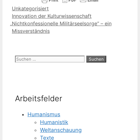
Kategorien
Unkategorisiert
Innovation der Kulturwissenschaft
„
Nichtkonfessionelle Militärseelsorge“ – ein
Missverständnis
Suchen
nach:
Arbeitsfelder
Humanismus
Humanistik
Weltanschauung
Texte