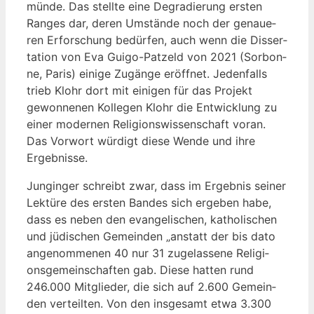
mün­de. Das stell­te eine Degra­die­rung ers­ten
Ran­ges dar, deren Umstän­de noch der genaue­
ren Erfor­schung bedür­fen, auch wenn die Dis­ser­
ta­ti­on von Eva Gui­go-Pat­zeld von 2021 (Sor­bon­
ne, Paris) eini­ge Zugän­ge eröff­net. Jeden­falls
trieb Klohr dort mit eini­gen für das Pro­jekt
gewon­ne­nen Kol­le­gen Klohr die Ent­wick­lung zu
einer moder­nen Reli­gi­ons­wis­sen­schaft vor­an.
Das Vor­wort wür­digt die­se Wen­de und ihre
Ergebnisse.
Jung­in­ger schreibt zwar, dass im Ergeb­nis sei­ner
Lek­tü­re des ers­ten Ban­des sich erge­ben habe,
dass es neben den evan­ge­li­schen, katho­li­schen
und jüdi­schen Gemein­den „anstatt der bis dato
ange­nom­me­nen 40 nur 31 zuge­las­se­ne Reli­gi­
ons­ge­mein­schaf­ten gab. Die­se hat­ten rund
246.000 Mit­glie­der, die sich auf 2.600 Gemein­
den ver­teil­ten. Von den ins­ge­samt etwa 3.300