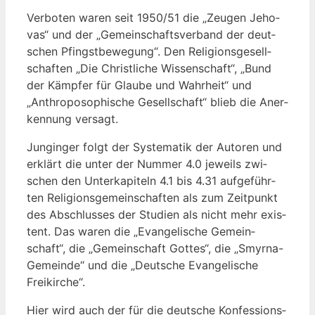
Ver­bo­ten waren seit 1950/51 die „Zeu­gen Jeho­
vas“ und der „Gemein­schafts­ver­band der deut­
schen Pfingst­be­we­gung“. Den Reli­gi­ons­ge­sell­
schaf­ten „Die Christ­li­che Wis­sen­schaft“, „Bund
der Kämp­fer für Glau­be und Wahr­heit“ und
„Anthro­po­so­phi­sche Gesell­schaft“ blieb die Aner­
ken­nung versagt.
Jung­in­ger folgt der Sys­te­ma­tik der Autoren und
erklärt die unter der Num­mer 4.0 jeweils zwi­
schen den Unter­ka­pi­teln 4.1 bis 4.31 auf­ge­führ­
ten Reli­gi­ons­ge­mein­schaf­ten als zum Zeit­punkt
des Abschlus­ses der Stu­di­en als nicht mehr exis­
tent. Das waren die „Evan­ge­li­sche Gemein­
schaft“, die „Gemein­schaft Got­tes“, die „Smyr­na-
Gemein­de“ und die „Deut­sche Evan­ge­li­sche
Freikirche“.
Hier wird auch der für die deut­sche Kon­fes­si­ons­