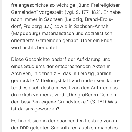
frei­en­geschich­te so wich­ti­ge „Bund Frei­re­li­giö­ser
Gemein­den“ vor­ge­stellt (vgl. S. 177–182). Er habe
noch immer in Sach­sen (Leip­zig, Brand-Erbis­
dorf, Frei­berg u.a.) sowie in Sach­sen-Anhalt
(Mag­de­burg) mate­ria­lis­tisch und sozia­lis­tisch
ori­en­tier­te Gemein­den gehabt. Über ein Ende
wird nichts berichtet.
Die­se Geschich­te bedarf der Auf­klä­rung und
eines Stu­di­ums der ent­spre­chen­den Akten in
Archi­ven, in denen z.B. das in Leip­zig jähr­lich
gedruck­te Mit­tei­lungs­blatt vor­han­den sein könn­
te; dies auch des­halb, weil von den Autoren aus­
drück­lich ver­merkt wird: „Die grö­ße­ren Gemein­
den besa­ßen eige­ne Grund­stü­cke.“ (S. 181) Was
ist dar­aus geworden?
Es fin­det sich in der span­nen­den Lek­tü­re von in
der
geleb­ten Sub­kul­tu­ren auch so man­ches
DDR