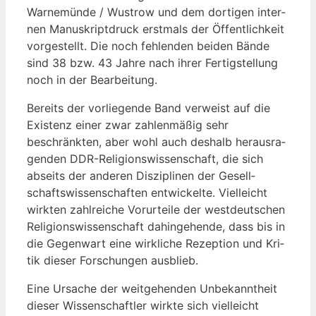
War­ne­mün­de / Wus­trow und dem dor­ti­gen inter­
nen Manu­skript­druck erst­mals der Öffent­lich­keit
vor­ge­stellt. Die noch feh­len­den bei­den Bän­de
sind 38 bzw. 43 Jah­re nach ihrer Fer­tig­stel­lung
noch in der Bearbeitung.
Bereits der vor­lie­gen­de Band ver­weist auf die
Exis­tenz einer zwar zah­len­mä­ßig sehr
beschränk­ten, aber wohl auch des­halb her­aus­ra­
gen­den DDR-Reli­gi­ons­wis­sen­schaft, die sich
abseits der ande­ren Dis­zi­pli­nen der Gesell­
schafts­wis­sen­schaf­ten ent­wi­ckel­te. Viel­leicht
wirk­ten zahl­rei­che Vor­ur­tei­le der west­deut­schen
Reli­gi­ons­wis­sen­schaft dahin­ge­hen­de, dass bis in
die Gegen­wart eine wirk­li­che Rezep­ti­on und Kri­
tik die­ser For­schun­gen ausblieb.
Eine Ursa­che der weit­ge­hen­den Unbe­kannt­heit
die­ser Wis­sen­schaft­ler wirk­te sich viel­leicht