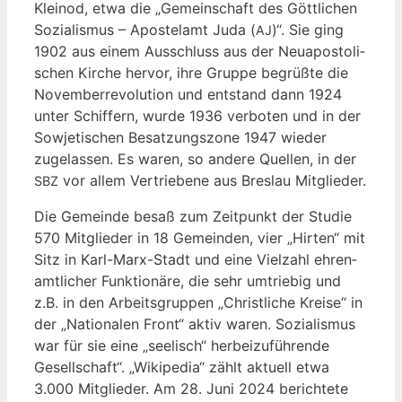
Klein­od, etwa die „Gemein­schaft des Gött­li­chen
Sozia­lis­mus – Apos­tel­amt Juda (
)“. Sie ging
AJ
1902 aus einem Aus­schluss aus der Neu­apos­to­li­
schen Kir­che her­vor, ihre Grup­pe begrüß­te die
Novem­ber­re­vo­lu­ti­on und ent­stand dann 1924
unter Schif­fern, wur­de 1936 ver­bo­ten und in der
Sowje­ti­schen Besat­zungs­zo­ne 1947 wie­der
zuge­las­sen. Es waren, so ande­re Quel­len, in der
vor allem Ver­trie­be­ne aus Bres­lau Mitglieder.
SBZ
Die Gemein­de besaß zum Zeit­punkt der Stu­die
570 Mit­glie­der in 18 Gemein­den, vier „Hir­ten“ mit
Sitz in Karl-Marx-Stadt und eine Viel­zahl ehren­
amt­li­cher Funk­tio­nä­re, die sehr umtrie­big und
z.B. in den Arbeits­grup­pen „Christ­li­che Krei­se“ in
der „Natio­na­len Front“ aktiv waren. Sozia­lis­mus
war für sie eine „see­lisch“ her­bei­zu­füh­ren­de
Gesell­schaft“. „Wiki­pe­dia“ zählt aktu­ell etwa
3.000 Mit­glie­der. Am 28. Juni 2024 berich­te­te