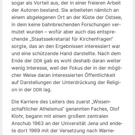
sogar als Vor­teil aus, der in einer freie­ren Arbeit
der Autoren bestand. Sie arbei­te­ten näm­lich an
einem abge­le­ge­nen Ort an der Küs­te der Ost­see,
in dem kei­ne bahn­bre­chen­den For­schun­gen ver­
mu­tet wur­den – wofür aber auch das ent­spre­
chen­de „Staats­se­kre­ta­ri­at für Kir­chen­fra­gen“
sorg­te, das an den Ergeb­nis­sen inter­es­siert war
und eine schüt­zen­de Hand dar­stell­te. Nach dem
Ende der
gab es wohl des­halb dar­an wei­ter
DDR
wenig Inter­es­se, weil der Fokus der in der mög­li­
cher Wei­se dar­an inter­es­sier­ten Öffent­lich­keit
auf Dar­stel­lun­gen der Unter­drü­ckung der Reli­gi­
on in der
lag.
DDR
Die Kar­rie­re des Lei­ters des zuerst „Wis­sen­
schaft­li­cher Athe­is­mus“ genann­ten Faches, Olof
Klohr, begann mit einem gro­ßem zen­tra­len
Anschub 1963 an der Uni­ver­si­tät Jena und ende­
te dort 1969 mit der Ver­set­zung nach War­ne­