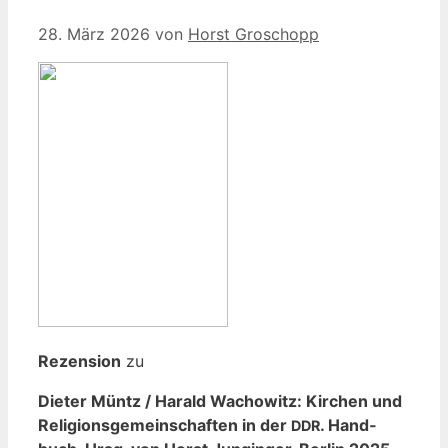
28. März 2026
von
Horst Groschopp
Rezen­si­on
zu
Die­ter Müntz / Harald Wacho­witz: Kir­chen und
Reli­gi­ons­ge­mein­schaf­ten in der
. Hand­
DDR