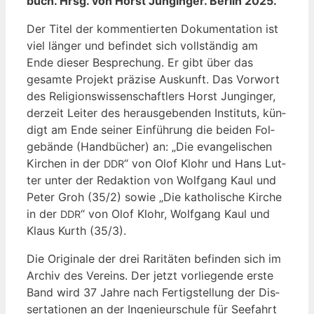
buch. Hrsg. von Horst Jung­in­ger. Ber­lin 2025.
Der Titel der kom­men­tier­ten Doku­men­ta­ti­on ist
viel län­ger und befin­det sich voll­stän­dig am
Ende die­ser Bespre­chung. Er gibt über das
gesam­te Pro­jekt prä­zi­se Aus­kunft. Das Vor­wort
des Reli­gi­ons­wis­sen­schaft­lers Horst Jung­in­ger,
der­zeit Lei­ter des her­aus­ge­ben­den Insti­tuts, kün­
digt am Ende sei­ner Ein­füh­rung die bei­den Fol­
ge­bän­de (Hand­bü­cher) an: „Die evan­ge­li­schen
Kir­chen in der
“ von Olof Klohr und Hans Lut­
DDR
ter unter der Redak­ti­on von Wolf­gang Kaul und
Peter Groh (35/2) sowie „Die katho­li­sche Kir­che
in der
“ von Olof Klohr, Wolf­gang Kaul und
DDR
Klaus Kurth (35/3).
Die Ori­gi­na­le der drei Rari­tä­ten befin­den sich im
Archiv des Ver­eins. Der jetzt vor­lie­gen­de ers­te
Band wird 37 Jah­re nach Fer­tig­stel­lung der Dis­
ser­ta­tio­nen an der Inge­nieur­schu­le für See­fahrt