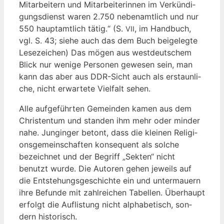
Mit­ar­bei­tern und Mit­ar­bei­te­rin­nen im Ver­kün­di­
gungs­dienst waren 2.750 neben­amt­lich und nur
550 haupt­amt­lich tätig.“ (S.
, im Hand­buch,
VII
vgl. S. 43; sie­he auch das dem Buch bei­geleg­te
Lese­zei­chen) Das mögen aus west­deut­schem
Blick nur weni­ge Per­so­nen gewe­sen sein, man
kann das aber aus DDR-Sicht auch als erstaun­li­
che, nicht erwar­te­te Viel­falt sehen.
Alle auf­ge­führ­ten Gemein­den kamen aus dem
Chris­ten­tum und stan­den ihm mehr oder min­der
nahe. Jung­in­ger betont, dass die klei­nen Reli­gi­
ons­ge­mein­schaf­ten kon­se­quent als sol­che
bezeich­net und der Begriff „Sek­ten“ nicht
benutzt wur­de. Die Autoren gehen jeweils auf
die Ent­ste­hungs­ge­schich­te ein und unter­mau­ern
ihre Befun­de mit zahl­rei­chen Tabel­len. Über­haupt
erfolgt die Auf­lis­tung nicht alpha­be­tisch, son­
dern historisch.