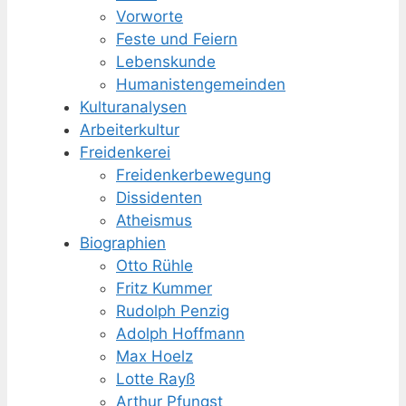
Vorworte
Feste und Feiern
Lebenskunde
Humanisten­gemeinden
Kulturanalysen
Arbeiterkultur
Freidenkerei
Freidenker­bewegung
Dissidenten
Atheismus
Biographien
Otto Rühle
Fritz Kummer
Rudolph Penzig
Adolph Hoffmann
Max Hoelz
Lotte Rayß
Arthur Pfungst