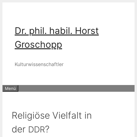
Zum
Inhalt
springen
Dr. phil. habil. Horst
Groschopp
Kulturwissenschaftler
Menü
Religiöse Vielfalt in
der
?
DDR