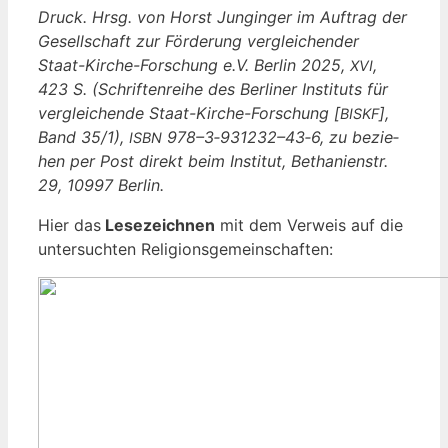
Druck. Hrsg. von Horst Jung­in­ger im Auf­trag der
Gesell­schaft zur För­de­rung ver­glei­chen­der
Staat-Kir­che-For­schung e.V. Ber­lin 2025,
,
XVI
423 S. (Schrif­ten­rei­he des Ber­li­ner Insti­tuts für
ver­glei­chen­de Staat-Kir­che-For­schung [
],
BISKF
Band 35/1),
978–3‑931232–43‑6, zu bezie­
ISBN
hen per Post direkt beim Insti­tut, Betha­ni­en­str.
29, 10997 Berlin.
Hier das
Lese­zeich­nen
mit dem Ver­weis auf die
unter­such­ten Religionsgemeinschaften: