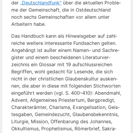
der
„Deutsch­land­funk“
über die aktu­el­len Pro­ble­
me der Gemein­schaft, die in Ost­deutsch­land
noch sechs Gemein­schaf­ten vor allem unter
Arbei­tern habe.
Das Hand­buch kann als Hin­weis­ge­ber auf zahl­
rei­che wei­te­re inter­es­san­te Fund­sa­chen gel­ten.
Ange­hängt ist außer einem Namen- und Sach­re­
gis­ter und einem beschei­de­nen Lite­ra­tur­ver­
zeich­nis ein Glos­sar mit 19 auf­schluss­rei­chen
Begrif­fen, wohl gedacht für Lesen­de, die sich
nicht in der christ­li­chen Glau­bens­kul­tur aus­ken­
nen, die aber in die­se mit fol­gen­den Stich­wor­ten
ein­ge­führt wer­den (vgl. S. 400–410): Abend­mahl,
Advent, All­ge­mei­nes Pries­ter­tum, Berg­pre­digt,
Cha­rak­ter­äm­ter, Cha­ris­ma, Evan­ge­li­sa­ti­on, Geis­
tes­ga­ben, Gemein­de­zucht, Glau­bens­be­kennt­nis,
Lit­ur­gie, Mis­si­on, Offen­ba­rung des Johan­nes,
Okkul­tis­mus, Pro­phe­tis­mus, Römer­brief, Sakra­