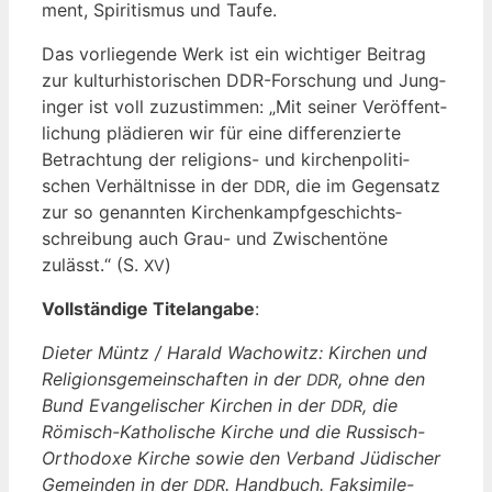
ment, Spi­ri­tis­mus und Taufe.
Das vor­lie­gen­de Werk ist ein wich­ti­ger Bei­trag
zur kul­tur­his­to­ri­schen DDR-For­schung und Jung­
in­ger ist voll zuzu­stim­men: „Mit sei­ner Ver­öf­fent­
li­chung plä­die­ren wir für eine dif­fe­ren­zier­te
Betrach­tung der reli­gi­ons- und kir­chen­po­li­ti­
schen Ver­hält­nis­se in der
, die im Gegen­satz
DDR
zur so genann­ten Kir­chen­kampf­ge­schichts­
schrei­bung auch Grau- und Zwi­schen­tö­ne
zulässt.“ (S.
)
XV
Voll­stän­di­ge Titel­an­ga­be
:
Die­ter Müntz / Harald Wacho­witz: Kir­chen und
Reli­gi­ons­ge­mein­schaf­ten in der
, ohne den
DDR
Bund Evan­ge­li­scher Kir­chen in der
, die
DDR
Römisch-Katho­li­sche Kir­che und die Rus­sisch-
Ortho­do­xe Kir­che sowie den Ver­band Jüdi­scher
Gemein­den in der
. Hand­buch. Fak­si­mi­le-
DDR