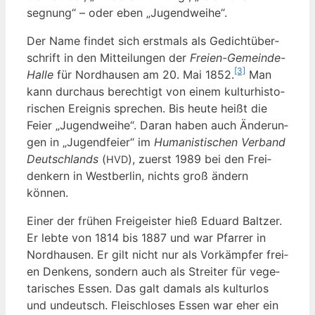
seg­nung“ – oder eben „Jugend­wei­he“.
Der Name fin­det sich erst­mals als Gedicht­über­
schrift in den Mit­tei­lun­gen der
Frei­en-Gemein­de-
[3]
Hal­le
für Nord­hau­sen am 20. Mai 1852.
Man
kann durch­aus berech­tigt von einem kul­tur­his­to­
ri­schen Ereig­nis spre­chen. Bis heu­te heißt die
Fei­er „Jugend­wei­he“. Dar­an haben auch Ände­run­
gen in „Jugend­fei­er“ im
Huma­nis­ti­schen Ver­band
Deutsch­lands
(
), zuerst 1989 bei den Frei­
HVD
den­kern in West­ber­lin, nichts groß ändern
können.
Einer der frü­hen Frei­geis­ter hieß Edu­ard Balt­zer.
Er leb­te von 1814 bis 1887 und war Pfar­rer in
Nord­hau­sen. Er gilt nicht nur als Vor­kämp­fer frei­
en Den­kens, son­dern auch als Strei­ter für vege­
ta­ri­sches Essen. Das galt damals als kul­tur­los
und undeutsch. Fleisch­lo­ses Essen war eher ein