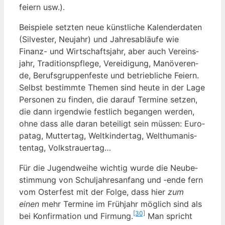
fei­ern usw.).
Bei­spie­le setz­ten neue künst­li­che Kalen­der­da­ten
(Sil­ves­ter, Neu­jahr) und Jah­res­ab­läu­fe wie
Finanz- und Wirt­schafts­jahr, aber auch Ver­eins­
jahr, Tra­di­ti­ons­pfle­ge, Ver­ei­di­gung, Manö­ver­en­
de, Berufs­grup­pen­fes­te und betrieb­li­che Fei­ern.
Selbst bestimm­te The­men sind heu­te in der Lage
Per­so­nen zu fin­den, die dar­auf Ter­mi­ne set­zen,
die dann irgend­wie fest­lich began­gen wer­den,
ohne dass alle dar­an betei­ligt sein müs­sen: Euro­
pa­tag, Mut­ter­tag, Welt­kin­der­tag, Welthu­ma­nis­
ten­tag, Volkstrauertag…
Für die Jugend­wei­he wich­tig wur­de die Neu­be­
stim­mung von Schul­jah­res­an­fang und ‑ende fern
vom Oster­fest mit der Fol­ge, dass hier
zum
einen
mehr Ter­mi­ne im Früh­jahr mög­lich sind als
[30]
bei Kon­fir­ma­ti­on und Fir­mung.
Man spricht