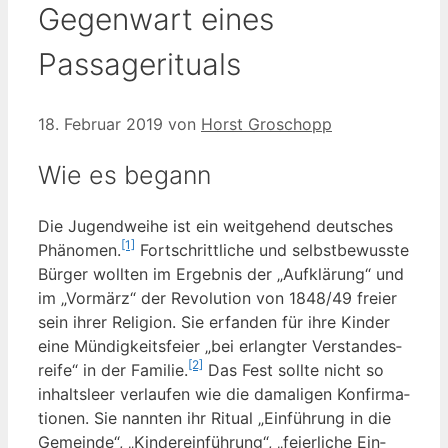
Gegenwart eines
Passagerituals
18. Februar 2019
von
Horst Groschopp
Wie es begann
Die Jugend­wei­he ist ein weit­ge­hend deut­sches
[1]
Phä­no­men.
Fort­schritt­li­che und selbst­be­wuss­te
Bür­ger woll­ten im Ergeb­nis der „Auf­klä­rung“ und
im „Vor­märz“ der Revo­lu­ti­on von 1848/49 frei­er
sein ihrer Reli­gi­on. Sie erfan­den für ihre Kin­der
eine Mün­dig­keits­fei­er „bei erlang­ter Ver­stan­des­
[2]
rei­fe“ in der Fami­lie.
Das Fest soll­te nicht so
inhalts­leer ver­lau­fen wie die dama­li­gen Kon­fir­ma­
tio­nen. Sie nann­ten ihr Ritu­al „Ein­füh­rung in die
Gemein­de“, „Kin­der­ein­füh­rung“, „fei­er­li­che Ein­