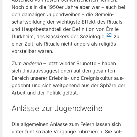
Noch bis in die 1950er Jah­re aber war – auch bei
den dama­li­gen Jugend­wei­hen – die Gemein­
schafts­bil­dung der wich­tigs­te Effekt des Ritu­als
und Haupt­be­stand­teil der Defi­ni­ti­on von Ėmi­le
[27]
Durk­heim, des Klas­si­kers der Sozio­lo­gie,
zu
einer Zeit, als Ritua­le nicht anders als reli­gi­ös
vor­stell­bar waren.
Zum ande­ren
– jetzt wie­der Bru­not­te – haben
sich „Initia­tiv­sug­ges­tio­nen auf den gesam­ten
Bereich unse­rer Erleb­nis- und Ereig­nis­kul­tur aus­
ge­dehnt und sich weit­ge­hend aus der Sphä­re der
Arbeit und der Poli­tik gelöst.
Anlässe zur Jugendweihe
Die all­ge­mei­nen Anläs­se zum Fei­ern las­sen sich
unter fünf sozia­le Vor­gän­ge rubri­zie­ren. Sie sol­