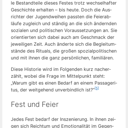
le Bestand­tei­le die­ses Fes­tes trotz wech­sel­haf­ter
Geschich­te erhal­ten – bis heu­te. Doch die Aus­
rich­ter der Jugend­wei­hen pass­ten die Fei­er­ab­
läu­fe zugleich und stän­dig an die sich ändern­den
sozia­len und poli­ti­schen Vor­aus­set­zun­gen an. Sie
ori­en­tier­ten sich dabei auch am Geschmack der
jewei­li­gen Zeit. Auch änder­te sich die Begleit­um­
stän­de des Ritu­als, die gro­ßen spo­zi­al­po­li­ti­schen
und mit ihnen die ganz per­sön­li­chen, familiären.
Die­se His­to­rie wird im Fol­gen­den kurz nach­er­
zählt, wobei die Fra­ge im Mit­tel­punkt steht:
„War­um gibt es einen Bedarf an einem Pas­sa­ge­ri­
[5]
tus, der weit­ge­hend unver­bind­lich ist?“
Fest und Feier
Jedes Fest bedarf der Insze­nie­rung. In ihnen zei­
gen sich Reich­tum und Emo­tio­na­li­tät im Gegen­