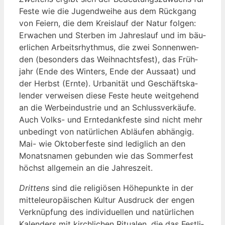
Fes­te wie die Jugend­wei­he aus dem Rück­gang
von Fei­ern, die dem Kreis­lauf der Natur fol­gen:
Erwa­chen und Ster­ben im Jah­res­lauf und im bäu­
er­li­chen Arbeits­rhyth­mus, die zwei Son­nen­wen­
den (beson­ders das Weih­nachts­fest), das Früh­
jahr (Ende des Win­ters, Ende der Aus­saat) und
der Herbst (Ern­te). Urba­ni­tät und Geschäfts­ka­
len­der ver­wei­sen die­se Fes­te heu­te weit­ge­hend
an die Wer­be­indus­trie und an Schluss­ver­käu­fe.
Auch Volks- und Ern­te­dank­fes­te sind nicht mehr
unbe­dingt von natür­li­chen Abläu­fen abhän­gig.
Mai- wie Okto­ber­fes­te sind ledig­lich an den
Monats­na­men gebun­den wie das Som­mer­fest
höchst all­ge­mein an die Jahreszeit.
Drit­tens
sind die reli­giö­sen Höhe­punk­te in der
mit­tel­eu­ro­päi­schen Kul­tur Aus­druck der engen
Ver­knüp­fung des indi­vi­du­el­len und natür­li­chen
Kalen­ders mit kirch­li­chen Ritua­len, die das Fest­li­