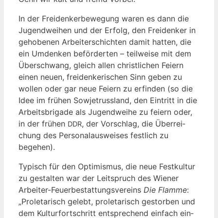
In der Frei­den­ker­be­we­gung waren es dann die
Jugend­wei­hen und der Erfolg, den Frei­den­ker in
geho­be­nen Arbei­ter­schich­ten damit hat­ten, die
ein Umden­ken beför­der­ten – teil­wei­se mit dem
Über­schwang, gleich allen christ­li­chen Fei­ern
einen neu­en, frei­den­ke­ri­schen Sinn geben zu
wol­len oder gar neue Fei­ern zu erfin­den (so die
Idee im frü­hen Sowjet­russ­land, den Ein­tritt in die
Arbeits­bri­ga­de als Jugend­wei­he zu fei­ern oder,
in der frü­hen
, der Vor­schlag, die Über­rei­
DDR
chung des Per­so­nal­aus­wei­ses fest­lich zu
begehen).
Typisch für den Opti­mis­mus, die neue Fest­kul­tur
zu gestal­ten war der Leit­spruch des Wie­ner
Arbei­ter-Feu­er­be­stat­tungs­ver­eins
Die Flam­me
:
„Pro­le­ta­risch gelebt, pro­le­ta­risch gestor­ben und
dem Kul­tur­fort­schritt ent­spre­chend ein­fach ein­