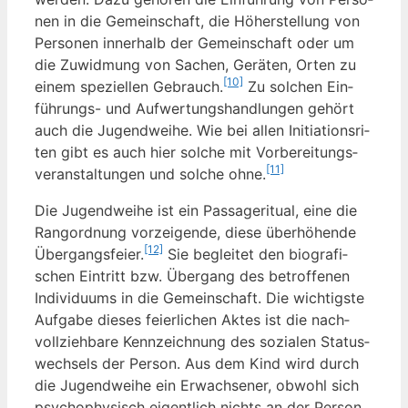
nen in die Gemein­schaft, die Höher­stel­lung von
Per­so­nen inner­halb der Gemein­schaft oder um
die Zuwid­mung von Sachen, Gerä­ten, Orten zu
[10]
einem spe­zi­el­len Gebrauch.
Zu sol­chen Ein­
füh­rungs- und Auf­wer­tungs­hand­lun­gen gehört
auch die Jugend­wei­he. Wie bei allen Initia­ti­ons­ri­
ten gibt es auch hier sol­che mit Vor­be­rei­tungs­
[11]
ver­an­stal­tun­gen und sol­che ohne.
Die Jugend­wei­he ist ein Pas­sa­ge­ri­tu­al, eine die
Rang­ord­nung vor­zei­gen­de, die­se über­hö­hen­de
[12]
Über­gangs­fei­er.
Sie beglei­tet den bio­gra­fi­
schen Ein­tritt bzw. Über­gang des betrof­fe­nen
Indi­vi­du­ums in die Gemein­schaft. Die wich­tigs­te
Auf­ga­be die­ses fei­er­li­chen Aktes ist die nach­
voll­zieh­ba­re Kenn­zeich­nung des sozia­len Sta­tus­
wech­sels der Per­son. Aus dem Kind wird durch
die Jugend­wei­he ein Erwach­se­ner, obwohl sich
psy­cho­phy­sisch eigent­lich nichts an der Per­son