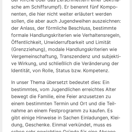
sche am Schiffs­rumpf). Er benennt fünf Kom­po­
nen­ten, die hier nicht wei­ter erläu­tert wer­den
sol­len, die aber auch Jugend­wei­hen aus­zeich­nen:
der Anlass, der förm­li­che Beschluss, bestimm­te
for­ma­le Hand­lungs­kri­te­ri­en wie Ver­hal­tens­re­geln,
Öffent­lich­keit, Unwi­der­ruf­bar­keit und Limi­tät
(Grenz­zie­hung), moda­le Hand­lungs­kri­te­ri­en wie
Ver­ge­mein­schaf­tung, Tran­szen­denz und sub­jek­ti­
ve Wir­kung, und schließ­lich die Ver­än­de­rung der
Iden­ti­tät, von Rol­le, Sta­tus bzw. Kompetenz.
In unser The­ma über­setzt bedeu­tet dies: Ein
bestimm­tes, vom Jugend­li­chen erreich­tes Alter
bewegt die Fami­lie, eine Fei­er anzu­set­zen zu
einem bestimm­ten Ter­min und Ort und die Teil­
nah­me an einem Fest­pro­gramm zu kau­fen. Es
gibt eini­ge Hin­wei­se in Sachen Ein­la­dun­gen, Klei­
dung, Geschen­ke. Ein­mal ver­kün­det, muss es
schon sehr gewich­ti­ge Grün­de für eine Absa­ge