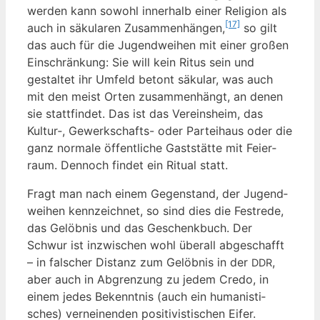
wer­den kann sowohl inner­halb einer Reli­gi­on als
[17]
auch in säku­la­ren Zusam­men­hän­gen,
so gilt
das auch für die Jugend­wei­hen mit einer gro­ßen
Ein­schrän­kung: Sie will kein Ritus sein und
gestal­tet ihr Umfeld betont säku­lar, was auch
mit den meist Orten zusam­men­hängt, an denen
sie statt­fin­det. Das ist das Ver­eins­heim, das
Kultur‑, Gewerk­schafts- oder Par­tei­haus oder die
ganz nor­ma­le öffent­li­che Gast­stät­te mit Fei­er­
raum. Den­noch fin­det ein Ritu­al statt.
Fragt man nach einem Gegen­stand, der Jugend­
wei­hen kenn­zeich­net, so sind dies die Fest­re­de,
das Gelöb­nis und das Geschenk­buch. Der
Schwur ist inzwi­schen wohl über­all abge­schafft
– in fal­scher Distanz zum Gelöb­nis in der
,
DDR
aber auch in Abgren­zung zu jedem Cre­do, in
einem jedes Bekennt­nis (auch ein huma­nis­ti­
sches) ver­nei­nen­den posi­ti­vis­ti­schen Eifer.