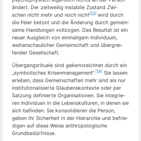
ändert. Der zeit­wei­lig insta­bi­le Zustand
Zwi­
[13]
schen nicht mehr und noch nicht
wird durch
die Fei­er betont und die Ände­rung durch gemein­
sa­me Hand­lun­gen voll­zo­gen. Das Resul­tat ist ein
neu­er Aus­gleich von ein­ma­li­gem Indi­vi­du­um,
welt­an­schau­li­cher Gemein­schaft und über­grei­
fen­der Gesellschaft.
Über­gangs­ri­tua­le sind gekenn­zeich­net durch ein
[14]
„sym­bo­li­sches Kri­sen­ma­nage­ment“.
Sie las­sen
erle­ben, dass Gemein­schaf­ten mehr sind als nur
insti­tu­tio­na­li­sier­te Glau­bens­kon­tex­te oder per
Sat­zung defi­nier­te Orga­ni­sa­tio­nen. Sie inte­grie­
ren Indi­vi­du­en in die Lebens­kul­tu­ren, in denen sie
sich befin­den. Sie kon­so­li­die­ren die Per­son,
geben ihr Sicher­heit in der Hier­ar­chie und befrie­
di­gen auf die­se Wei­se anthro­po­lo­gi­sche
Grundbedürfnisse.