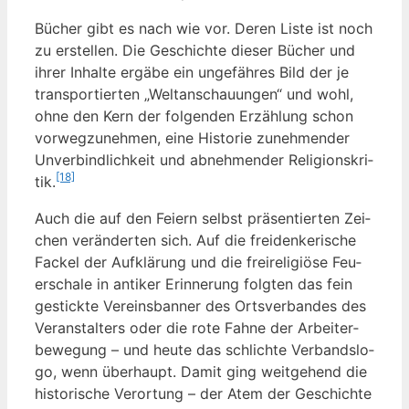
Bücher gibt es nach wie vor. Deren Lis­te ist noch
zu erstel­len. Die Geschich­te die­ser Bücher und
ihrer Inhal­te ergä­be ein unge­fäh­res Bild der je
trans­por­tier­ten „Welt­an­schau­un­gen“ und wohl,
ohne den Kern der fol­gen­den Erzäh­lung schon
vor­weg­zu­neh­men, eine His­to­rie zuneh­men­der
Unver­bind­lich­keit und abneh­men­der Reli­gi­ons­kri­
[18]
tik.
Auch die auf den Fei­ern selbst prä­sen­tier­ten Zei­
chen ver­än­der­ten sich. Auf die frei­den­ke­ri­sche
Fackel der Auf­klä­rung und die frei­re­li­giö­se Feu­
er­scha­le in anti­ker Erin­ne­rung folg­ten das fein
gestick­te Ver­eins­ban­ner des Orts­ver­ban­des des
Ver­an­stal­ters oder die rote Fah­ne der Arbei­ter­
be­we­gung – und heu­te das schlich­te Ver­bands­lo­
go, wenn über­haupt. Damit ging weit­ge­hend die
his­to­ri­sche Ver­or­tung – der Atem der Geschich­te