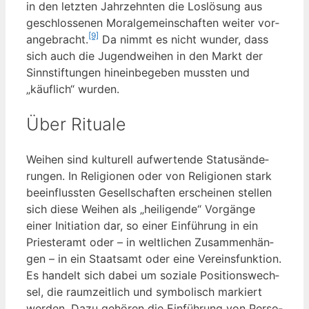
in den letz­ten Jahr­zehn­ten die Los­lö­sung aus
geschlos­se­nen Moral­ge­mein­schaf­ten wei­ter vor­
[9]
an­ge­bracht.
Da nimmt es nicht wun­der, dass
sich auch die Jugend­wei­hen in den Markt der
Sinn­stif­tun­gen hin­ein­be­ge­ben muss­ten und
„käuf­lich“ wurden.
Über Rituale
Wei­hen sind kul­tu­rell auf­wer­ten­de Sta­tus­än­de­
run­gen. In Reli­gio­nen oder von Reli­gio­nen stark
beein­fluss­ten Gesell­schaf­ten erschei­nen stel­len
sich die­se Wei­hen als „hei­li­gen­de“ Vor­gän­ge
einer Initia­ti­on dar, so einer Ein­füh­rung in ein
Pries­ter­amt oder – in welt­li­chen Zusam­men­hän­
gen – in ein Staats­amt oder eine Ver­eins­funk­ti­on.
Es han­delt sich dabei um sozia­le Posi­ti­ons­wech­
sel, die raum­zeit­lich und sym­bo­lisch mar­kiert
wer­den. Dazu gehö­ren die Ein­füh­rung von Per­so­