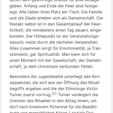
geben. Anfang und Ende der Fei­er sind fest­ge­
legt. Alle haben ihren Platz am Tisch. Die Fami­lie
und die Gäs­te erle­ben sich als Gemein­schaft. Der
Fest­akt selbst ist in den Gesamt­ab­lauf der Fei­er­
lich­keit, die min­des­tens einen Tag dau­ert, ein­ge­
bun­den. Der Höhe­punkt ist der Ver­an­stal­tungs­
be­such, meist durch die nächs­ten Ver­wand­ten.
Alles zusam­men sorgt für Emo­tio­na­li­tät, ja Tran­
szen­denz, gar Spi­ri­tua­li­tät: Man kann sich für
einen Moment mit der Gesell­schaft, der Gemein­
schaft, ja dem Uni­ver­sum ver­bun­den fühlen.
Beson­ders die Jugend­wei­he unter­liegt den Kon­
se­quen­zen, die sich aus der Öff­nung des Ritu­al­
be­griffs erge­ben und die der Eth­no­lo­ge Vic­tor
[21]
Tur­ner zuerst vor­trug
.
Tur­ner ver­län­gert die
Gren­zen des Ritu­el­len in den All­tag hin­ein, um
dort nach krea­ti­vem Poten­zi­al für die Bewäl­ti­
gung von mensch­li­chen Kri­sen („sozia­le Dra­