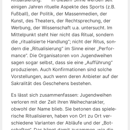
eini­gen Jah­ren ritu­el­le Aspek­te des Sports (z.B.
Fuß­ball), der Poli­tik, der Mas­sen­me­di­en, der
Kunst, des Thea­ters, der Recht­spre­chung, der
Wer­bung, der Wis­sen­schaft u.a. unter­sucht. Im
Mit­tel­punkt steht hier nicht das Ritu­al, son­dern
die „ritua­li­sier­te Hand­lung“; nicht der Ritus, son­
dern die „Ritua­li­sie­rung“ im Sin­ne einer „Per­for­
mance“. Die Orga­ni­sa­to­ren von Jugend­wei­hen
sagen sogar selbst, dass sie eine „Auf­füh­rung“
pro­du­zie­ren. Auch Kon­fir­ma­tio­nen sind sol­che
Vor­stel­lun­gen, auch wenn deren Anbie­ter auf der
Sakra­li­tät des Gesche­hens bestehen.
Es lässt sich zusam­men­fas­sen: Jugend­wei­hen
ver­lo­ren mit der Zeit ihren Wei­he­cha­rak­ter,
obwohl der Name blieb. Sie beto­nen das spie­le­
ri­sche Ritua­li­sie­ren, haben von Ort zu Ort ver­
schie­de­ne Vari­an­ten der Abläu­fe und der „Bot­
schaf­ten“. Das hängt damit zusam­men, wie die