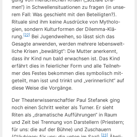
men“) in Schwel­len­si­tua­tio­nen zu fra­gen (in unse­
rem Fall: Was geschieht mit den Betei­lig­ten?).
Ritua­le sind ihm kei­ne Aus­drü­cke von Mytho­lo­
gien, son­dern Kul­tur­for­men der Dilem­ma-Klä­
[22]
rung.
Bei Jugend­wei­hen, so lässt sich das
Gesag­te anwen­den, wer­den meh­re­re lebens­welt­
li­che Kri­sen „bewäl­tigt“: Die Mut­ter aner­kennt,
dass ihr Kind nun bald erwach­sen ist. Das Kind
erfährt dies in fei­er­li­cher Form und alle Teil­neh­
mer des Fes­tes bekom­men dies sym­bo­lisch mit­
ge­teilt, man isst und trinkt und „ver­in­ner­licht“ auf
die­se Wei­se die Vorgänge.
Der Thea­ter­wis­sen­schaft­ler Paul Ste­fa­nek ging
noch einen Schritt wei­ter als Tur­ner. Er sieht
Riten als „dra­ma­ti­sche Auf­füh­run­gen“ in Raum
und Zeit bei Tren­nung von Dar­stel­lern (Pries­tern;
für uns: die auf der Büh­ne) und Zuschau­ern
[23]
(Gläu­bi­gen; für uns: die unten im Saal).
Ähn­li­