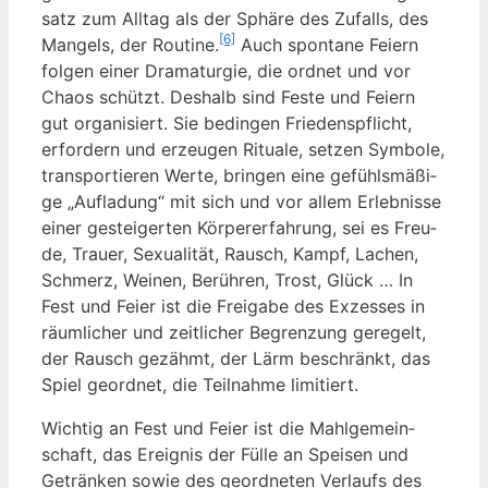
satz zum All­tag als der Sphä­re des Zufalls, des
[6]
Man­gels, der Rou­ti­ne.
Auch spon­ta­ne Fei­ern
fol­gen einer Dra­ma­tur­gie, die ord­net und vor
Cha­os schützt. Des­halb sind Fes­te und Fei­ern
gut orga­ni­siert. Sie bedin­gen Frie­dens­pflicht,
erfor­dern und erzeu­gen Ritua­le, set­zen Sym­bo­le,
trans­por­tie­ren Wer­te, brin­gen eine gefühls­mä­ßi­
ge „Auf­la­dung“ mit sich und vor allem Erleb­nis­se
einer gestei­ger­ten Kör­per­er­fah­rung, sei es Freu­
de, Trau­er, Sexua­li­tät, Rausch, Kampf, Lachen,
Schmerz, Wei­nen, Berüh­ren, Trost, Glück … In
Fest und Fei­er ist die Frei­ga­be des Exzes­ses in
räum­li­cher und zeit­li­cher Begren­zung gere­gelt,
der Rausch gezähmt, der Lärm beschränkt, das
Spiel geord­net, die Teil­nah­me limitiert.
Wich­tig an Fest und Fei­er ist die Mahl­ge­mein­
schaft, das Ereig­nis der Fül­le an Spei­sen und
Geträn­ken sowie des geord­ne­ten Ver­laufs des