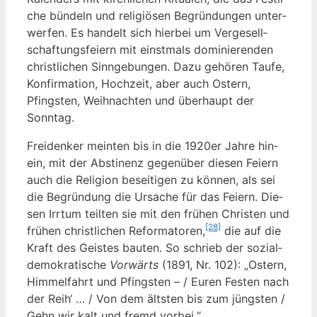
che bün­deln und reli­giö­sen Begrün­dun­gen unter­
wer­fen. Es han­delt sich hier­bei um Ver­ge­sell­
schaf­tungs­fei­ern mit einst­mals domi­nie­ren­den
christ­li­chen Sinn­ge­bun­gen. Dazu gehö­ren Tau­fe,
Kon­fir­ma­ti­on, Hoch­zeit, aber auch Ostern,
Pfings­ten, Weih­nach­ten und über­haupt der
Sonntag.
Frei­den­ker mein­ten bis in die 1920er Jah­re hin­
ein, mit der Abs­ti­nenz gegen­über die­sen Fei­ern
auch die Reli­gi­on besei­ti­gen zu kön­nen, als sei
die Begrün­dung die Ursa­che für das Fei­ern. Die­
sen Irr­tum teil­ten sie mit den frü­hen Chris­ten und
[28]
frü­hen christ­li­chen Refor­ma­to­ren,
die auf die
Kraft des Geis­tes bau­ten. So schrieb der sozi­al­
de­mo­kra­ti­sche
Vor­wärts
(1891, Nr. 102): „Ostern,
Him­mel­fahrt und Pfings­ten – / Euren Fes­ten nach
der Reih‘ … / Von dem älts­ten bis zum jüngs­ten /
Gehn wir kalt und fremd vorbei.“