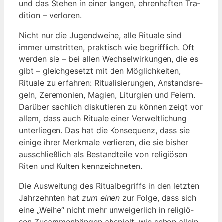
und das Ste­hen in einer lan­gen, ehren­haf­ten Tra­
di­ti­on – verloren.
Nicht nur die Jugend­wei­he, alle Ritua­le sind
immer umstrit­ten, prak­tisch wie begriff­lich. Oft
wer­den sie – bei allen Wech­sel­wir­kun­gen, die es
gibt – gleich­ge­setzt mit den Mög­lich­kei­ten,
Ritua­le zu erfah­ren: Ritua­li­sie­run­gen, Anstands­re­
geln, Zere­mo­nien, Magien, Lit­ur­gien und Fei­ern.
Dar­über sach­lich dis­ku­tie­ren zu kön­nen zeigt vor
allem, dass auch Ritua­le einer Ver­welt­li­chung
unter­lie­gen. Das hat die Kon­se­quenz, dass sie
eini­ge ihrer Merk­ma­le ver­lie­ren, die sie bis­her
aus­schließ­lich als Bestand­tei­le von reli­giö­sen
Riten und Kul­ten kennzeichneten.
Die Aus­wei­tung des Ritu­al­be­griffs in den letz­ten
Jahr­zehn­ten hat
zum einen
zur Fol­ge, dass sich
eine „Wei­he“ nicht mehr unwei­ger­lich in reli­giö­
sen Zusam­men­hän­gen abspielt, wie schon allein