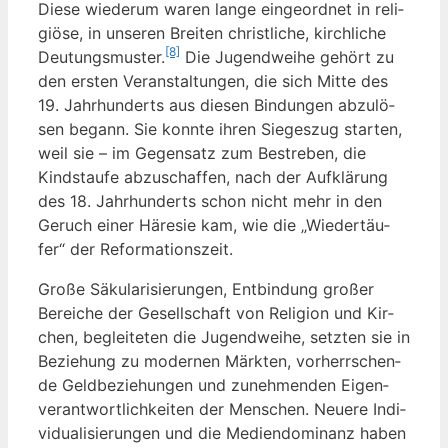
Die­se wie­der­um waren lan­ge ein­ge­ord­net in reli­
giö­se, in unse­ren Brei­ten christ­li­che, kirch­li­che
[8]
Deu­tungs­mus­ter.
Die Jugend­wei­he gehört zu
den ers­ten Ver­an­stal­tun­gen, die sich Mit­te des
19. Jahr­hun­derts aus die­sen Bin­dun­gen abzu­lö­
sen begann. Sie konn­te ihren Sie­ges­zug star­ten,
weil sie – im Gegen­satz zum Bestre­ben, die
Kinds­tau­fe abzu­schaf­fen, nach der Auf­klä­rung
des 18. Jahr­hun­derts schon nicht mehr in den
Geruch einer Häre­sie kam, wie die „Wie­der­täu­
fer“ der Reformationszeit.
Gro­ße Säku­la­ri­sie­run­gen, Ent­bin­dung gro­ßer
Berei­che der Gesell­schaft von Reli­gi­on und Kir­
chen, beglei­te­ten die Jugend­wei­he, setz­ten sie in
Bezie­hung zu moder­nen Märk­ten, vor­herr­schen­
de Geld­be­zie­hun­gen und zuneh­men­den Eigen­
ver­ant­wort­lich­kei­ten der Men­schen. Neue­re Indi­
vi­dua­li­sie­run­gen und die Medi­en­do­mi­nanz haben