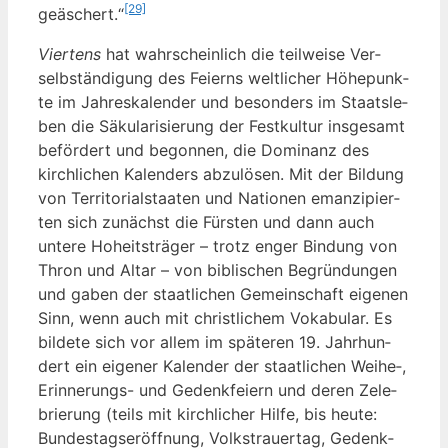
[29]
ge­äschert.“
Vier­tens
hat wahr­schein­lich die teil­wei­se Ver­
selb­stän­di­gung des Fei­erns welt­li­cher Höhe­punk­
te im Jah­res­ka­len­der und beson­ders im Staats­le­
ben die Säku­la­ri­sie­rung der Fest­kul­tur ins­ge­samt
beför­dert und begon­nen, die Domi­nanz des
kirch­li­chen Kalen­ders abzu­lö­sen. Mit der Bil­dung
von Ter­ri­to­ri­al­staa­ten und Natio­nen eman­zi­pier­
ten sich zunächst die Fürs­ten und dann auch
unte­re Hoheits­trä­ger – trotz enger Bin­dung von
Thron und Altar – von bibli­schen Begrün­dun­gen
und gaben der staat­li­chen Gemein­schaft eige­nen
Sinn, wenn auch mit christ­li­chem Voka­bu­lar. Es
bil­de­te sich vor allem im spä­te­ren 19. Jahr­hun­
dert ein eige­ner Kalen­der der staat­li­chen Weihe‑,
Erin­ne­rungs- und Gedenk­fei­ern und deren Zele­
brie­rung (teils mit kirch­li­cher Hil­fe, bis heu­te:
Bun­des­tags­er­öff­nung, Volks­trau­er­tag, Gedenk­