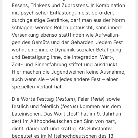
Essens, Trin­kens und Zupros­tens. In Kom­bi­na­ti­on
mit psy­chi­scher Ent­las­tung, meist beför­dert
durch geis­ti­ge Geträn­ke, darf man aus der Norm
schla­gen, wer­den Rol­len getauscht, kann inne­re
Ver­sen­kung eben­so statt­fin­den wie Auf­wal­lun­
gen des Gemüts und der Gebär­den. Jedem Fest
wohnt eine inne­re Dyna­mik sozia­ler Betä­ti­gung
und Bestä­ti­gung inne, die Inte­gra­ti­on, Wert‑,
Zeit- und Sinn­erfah­rung stif­tet und aus­drückt.
Hier machen die Jugend­wei­hen kei­ne Aus­nah­me,
auch wenn sie – wie jedes ande­re Fest – einen
spe­zi­el­len Ver­lauf hat.
Die Wor­te Fest­tag (
fes­tum
), Fei­er (
feria
) sowie
fest­lich und fei­er­lich (
fes­tus
) kom­men aus dem
Latei­ni­schen. Das Wort „fest“ hat im 9. Jahr­hun­
dert im Alt­hoch­deut­schen den Sinn von hart,
dicht, dau­er­haft und kräf­tig. Als Sub­stan­tiv
bedeu­tet es im Mit­tel­hoch­deut­schen des 13.