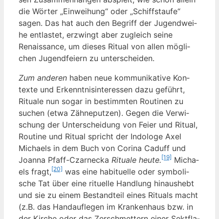
die Wör­ter „Ein­wei­hung“ oder „Schiffs­tau­fe“
sagen. Das hat auch den Begriff der Jugend­wei­
he ent­las­tet, erzwingt aber zugleich sei­ne
Renais­sance, um die­ses Ritu­al von allen mög­li­
chen Jugend­fei­ern zu unterscheiden.
Zum ande­ren
haben neue kom­mu­ni­ka­ti­ve Kon­
tex­te und Erkennt­nis­in­ter­es­sen dazu geführt,
Ritua­le nun sogar in bestimm­ten Rou­ti­nen zu
suchen (etwa Zäh­ne­put­zen). Gegen die Ver­wi­
schung der Unter­schei­dung von Fei­er und Ritu­al,
Rou­ti­ne und Ritu­al spricht der Indo­lo­ge Axel
Micha­els in dem Buch von Cori­na Caduff und
[19]
Joan­na Pfaff-Czarne­cka
Ritua­le heu­te.
Micha­
[20]
els fragt,
was eine habi­tu­el­le oder sym­bo­li­
sche Tat über eine ritu­el­le Hand­lung hin­aus­hebt
und sie zu einem Bestand­teil eines Ritu­als macht
(z.B. das Hand­auf­le­gen im Kran­ken­haus bzw. in
der Kir­che oder das Zer­schmet­tern einer Sekt­fla­