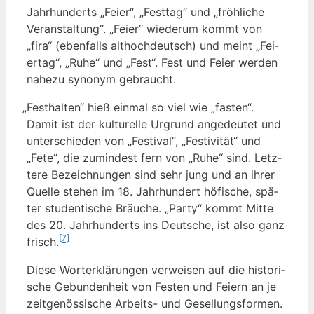
Jahr­hun­derts „Fei­er“, „Fest­tag“ und „fröh­li­che
Ver­an­stal­tung“. „Fei­er“ wie­der­um kommt von
„fira“ (eben­falls alt­hoch­deutsch) und meint „Fei­
er­tag“, „Ruhe“ und „Fest“. Fest und Fei­er wer­den
nahe­zu syn­onym gebraucht.
„
Fest­hal­ten“ hieß ein­mal so viel wie „fas­ten“.
Damit ist der kul­tu­rel­le Urgrund ange­deu­tet und
unter­schie­den von „Fes­ti­val“, „Fes­ti­vi­tät“ und
„Fete“, die zumin­dest fern von „Ruhe“ sind. Letz­
te­re Bezeich­nun­gen sind sehr jung und an ihrer
Quel­le ste­hen im 18. Jahr­hun­dert höfi­sche, spä­
ter stu­den­ti­sche Bräu­che. „Par­ty“ kommt Mit­te
des 20. Jahr­hun­derts ins Deut­sche, ist also ganz
[7]
frisch.
Die­se Wort­er­klä­run­gen ver­wei­sen auf die his­to­ri­
sche Gebun­den­heit von Fes­ten und Fei­ern an je
zeit­ge­nös­si­sche Arbeits- und Gesel­lungs­for­men.