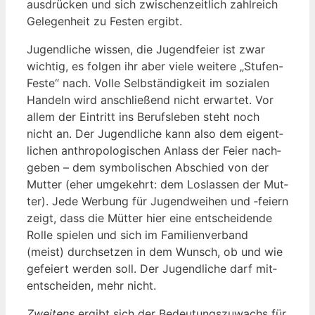
aus­drü­cken und sich zwi­schen­zeit­lich zahl­reich
Gele­gen­heit zu Fes­ten ergibt.
Jugend­li­che wis­sen, die Jugend­fei­er ist zwar
wich­tig, es fol­gen ihr aber vie­le wei­te­re „Stu­fen-
Fes­te“ nach. Vol­le Selb­stän­dig­keit im sozia­len
Han­deln wird anschlie­ßend nicht erwar­tet. Vor
allem der Ein­tritt ins Berufs­le­ben steht noch
nicht an. Der Jugend­li­che kann also dem eigent­
li­chen anthro­po­lo­gi­schen Anlass der Fei­er nach­
ge­ben – dem sym­bo­li­schen Abschied von der
Mut­ter (eher umge­kehrt: dem Los­las­sen der Mut­
ter). Jede Wer­bung für Jugend­wei­hen und ‑fei­ern
zeigt, dass die Müt­ter hier eine ent­schei­den­de
Rol­le spie­len und sich im Fami­li­en­ver­band
(meist) durch­set­zen in dem Wunsch, ob und wie
gefei­ert wer­den soll. Der Jugend­li­che darf mit­
ent­schei­den, mehr nicht.
Zwei­tens
ergibt sich der Bedeu­tungs­zu­wachs für