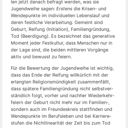
len jetzt danach befragt wer­den, was sie
Jugend­wei­he sagen:
Ers­tens
die Kri­sen- und
Wen­de­punk­te im indi­vi­du­el­len Lebens­lauf und
deren fest­li­che Ver­ar­bei­tung. Gemeint sind
Geburt, Rei­fung (Initia­ti­on), Fami­li­en­grün­dung,
Tod (Beer­di­gung). Es bezeich­net das gene­ra­ti­ve
Moment jeder Fest­kul­tur, dass Men­schen nur in
der Lage sind, die bei­den mitt­le­ren Vor­gän­ge
aktiv und bewusst zu feiern.
Für die Bewer­tung der Jugend­wei­he ist wich­tig,
dass das Ende der Rei­fung will­kür­lich mit der
erlang­ten Reli­gi­ons­mün­dig­keit zusam­men­fällt,
dass spä­te­re Fami­li­en­grün­dung nicht selbst­ver­
ständ­lich folgt, vor­her und nach­her Wie­der­kehr­
fei­ern der Geburt nicht mehr nur im Familien‑,
son­dern auch im Freun­des­kreis statt­fin­den und
Wen­de­punk­te im Berufs­le­ben und bei Kar­rie­re­
stu­fen die Nicht­li­nea­ri­tät der Zeit bis zum Tod