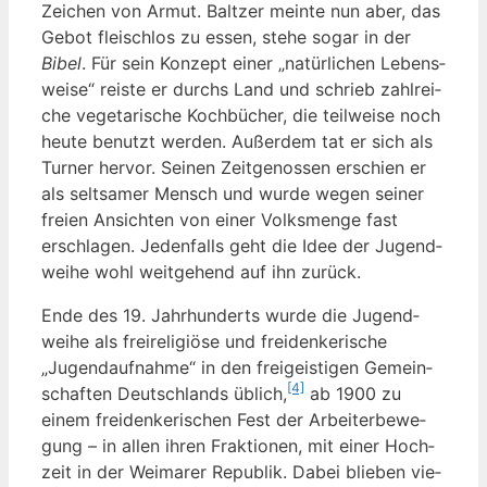
Zei­chen von Armut. Balt­zer mein­te nun aber, das
Gebot fleisch­los zu essen, ste­he sogar in der
Bibel
. Für sein Kon­zept einer „natür­li­chen Lebens­
wei­se“ reis­te er durchs Land und schrieb zahl­rei­
che vege­ta­ri­sche Koch­bü­cher, die teil­wei­se noch
heu­te benutzt wer­den. Außer­dem tat er sich als
Tur­ner her­vor. Sei­nen Zeit­ge­nos­sen erschien er
als selt­sa­mer Mensch und wur­de wegen sei­ner
frei­en Ansich­ten von einer Volks­men­ge fast
erschla­gen. Jeden­falls geht die Idee der Jugend­
wei­he wohl weit­ge­hend auf ihn zurück.
Ende des 19. Jahr­hun­derts wur­de die Jugend­
wei­he als frei­re­li­giö­se und frei­den­ke­ri­sche
„Jugend­auf­nah­me“ in den frei­geis­ti­gen Gemein­
[4]
schaf­ten Deutsch­lands üblich,
ab 1900 zu
einem frei­den­ke­ri­schen Fest der Arbei­ter­be­we­
gung – in allen ihren Frak­tio­nen, mit einer Hoch­
zeit in der Wei­ma­rer Repu­blik. Dabei blie­ben vie­