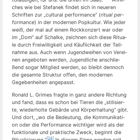
ches wie bei Ste­fa­nek fin­det sich in neue­ren
Schrif­ten zur „cul­tu­ral per­for­mance“ (
ritu­al per­
for­mance
) in der moder­nen Pop­kul­tur. Wie jeder
weiß, der mal auf einem Rock­kon­zert war oder
im „Dom“ auf Schal­ke, zeich­nen sich die­se Ritua­
le durch Frei­wil­lig­keit und Käuf­lich­keit der Teil­
nah­me aus. Auch wenn Jugend­wei­hen von Ver­ei­
nen ange­bo­ten wer­den, Jugend­li­che anschlie­
ßend sogar Mit­glied wer­den, so bleibt den­noch
die gesam­te Struk­tur offen, den moder­nen
Gege­ben­hei­ten angepasst.
Ronald L. Gri­mes frag­te in ganz ande­re Rich­tung
und fand, dass es schon bei Tie­ren die „sti­li­sier­
te, wie­der­hol­te Gebär­de und Kör­per­hal­tung“ gibt.
Und dort, „wo die Bedeu­tung, die Kom­mu­ni­ka­ti­
on oder die Per­for­mance wich­ti­ger wird als der
funk­tio­na­le und prak­ti­sche Zweck, beginnt die
[24]
Ritua­li­sie­rung.“
In die­sem Sin­ne wer­den seit