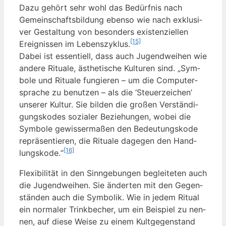
Dazu gehört sehr wohl das Bedürf­nis nach
Gemein­schafts­bil­dung eben­so wie nach exklu­si­
ver Gestal­tung von beson­ders exis­ten­zi­el­len
[15]
Ereig­nis­sen im Lebens­zy­klus.
Dabei ist essen­ti­ell, dass auch Jugend­wei­hen wie
ande­re Ritua­le, ästhe­ti­sche Kul­tu­ren sind. „Sym­
bo­le und Ritua­le fun­gie­ren – um die Com­pu­ter­
spra­che zu benut­zen – als die ‘Steu­er­zei­chen’
unse­rer Kul­tur. Sie bil­den die gro­ßen Ver­stän­di­
gungs­ko­des sozia­ler Bezie­hun­gen, wobei die
Sym­bo­le gewis­ser­ma­ßen den Bedeu­tungs­ko­de
reprä­sen­tie­ren, die Ritua­le dage­gen den Hand­
[16]
lungs­ko­de.“
Fle­xi­bi­li­tät in den Sinn­ge­bun­gen beglei­te­ten auch
die Jugend­wei­hen. Sie änder­ten mit den Gegen­
stän­den auch die Sym­bo­lik. Wie in jedem Ritu­al
ein nor­ma­ler Trink­be­cher, um ein Bei­spiel zu nen­
nen, auf die­se Wei­se zu einem Kult­ge­gen­stand