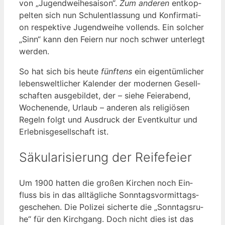
von „Jugend­wei­he­sai­son“.
Zum ande­ren
ent­kop­
pel­ten sich nun Schul­ent­las­sung und Kon­fir­ma­ti­
on respek­ti­ve Jugend­wei­he voll­ends. Ein sol­cher
„Sinn“ kann den Fei­ern nur noch schwer unter­legt
werden.
So hat sich bis heu­te
fünf­tens
ein eigen­tüm­li­cher
lebens­welt­li­cher Kalen­der der moder­nen Gesell­
schaf­ten aus­ge­bil­det, der – sie­he Fei­er­abend,
Wochen­en­de, Urlaub – ande­ren als reli­giö­sen
Regeln folgt und Aus­druck der Event­kul­tur und
Erleb­nis­ge­sell­schaft ist.
Säkularisierung der Reifefeier
Um 1900 hat­ten die gro­ßen Kir­chen noch Ein­
fluss bis in das all­täg­li­che Sonn­tags­vor­mit­tags­
ge­sche­hen. Die Poli­zei sicher­te die „Sonn­tags­ru­
he“ für den Kirch­gang. Doch nicht dies ist das