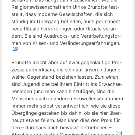
Reli­gi­ons­wis­sen­schaft­le­rin Ulri­ke Bru­not­te fest­
stellt, dass moder­ne Gesell­schaf­ten, die sich
stän­dig im Über­gang befin­den, auch per­ma­nent
neue Ritua­le her­vor­brin­gen oder Ritua­le ver­än­
dern. Sie sind Aus­drucks- und Ver­ar­bei­tungs­for­
men von Kri­sen- und Ver­än­de­rungs­er­fah­run­gen.
[25]
Bru­not­te macht aber auf zwei gegen­läu­fi­ge Pro­
zes­se auf­merk­sam, die sich auf unse­ren Jugend­
wei­he-Gegen­stand bezie­hen las­sen.
Zum einen
sind Jugend­li­che bei ihrem Ein­tritt ins Erwach­se­
nen­le­ben (und man kann hin­zu­fü­gen, sind die
Men­schen auch in ande­ren Schwel­len­si­tua­tio­nen)
immer mehr selbst ver­ant­wort­lich, wie sie die­se
Über­gän­ge gestal­ten bis dahin, ob sie hier über­
haupt etwas fei­ern. Man kann dies den Preis für
den – durch­aus auch bewusst betrie­be­nen –
[26]
Abschied von fes­ten Gemein­schaf­ten nen­nen.