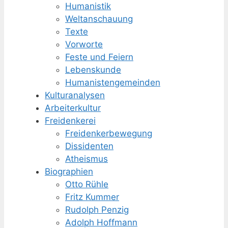
Humanistik
Weltanschauung
Texte
Vorworte
Feste und Feiern
Lebenskunde
Humanisten­gemeinden
Kulturanalysen
Arbeiterkultur
Freidenkerei
Freidenker­bewegung
Dissidenten
Atheismus
Biographien
Otto Rühle
Fritz Kummer
Rudolph Penzig
Adolph Hoffmann