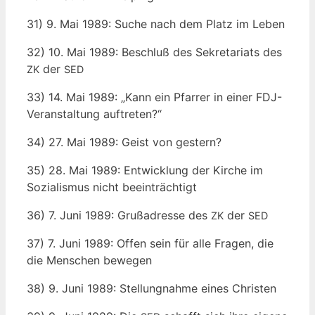
31) 9. Mai 1989: Suche nach dem Platz im Leben
32) 10. Mai 1989: Beschluß des Sekre­ta­ri­ats des
der
ZK
SED
33) 14. Mai 1989: „Kann ein Pfar­rer in einer FDJ-
Ver­an­stal­tung auftreten?“
34) 27. Mai 1989: Geist von gestern?
35) 28. Mai 1989: Ent­wick­lung der Kir­che im
Sozia­lis­mus nicht beeinträchtigt
36) 7. Juni 1989: Gruß­adres­se des
der
ZK
SED
37) 7. Juni 1989: Offen sein für alle Fra­gen, die
die Men­schen bewegen
38) 9. Juni 1989: Stel­lung­nah­me eines Christen