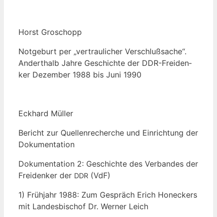
Horst Gro­schopp
Not­ge­burt per „ver­trau­li­cher Ver­schluß­sa­che“.
Andert­halb Jah­re Geschich­te der DDR-Frei­den­
ker Dezem­ber 1988 bis Juni 1990
Eck­hard Müller
Bericht zur Quel­len­re­cher­che und Ein­rich­tung der
Dokumentation
Doku­men­ta­ti­on 2: Geschich­te des Ver­ban­des der
Frei­den­ker der
(VdF)
DDR
1) Früh­jahr 1988: Zum Gespräch Erich Hon­eckers
mit Lan­des­bi­schof Dr. Wer­ner Leich