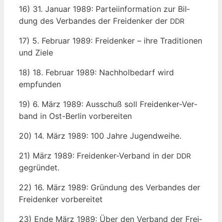
16) 31. Janu­ar 1989: Par­tei­in­for­ma­ti­on zur Bil­
dung des Ver­ban­des der Frei­den­ker der
DDR
17) 5. Febru­ar 1989: Frei­den­ker – ihre Tra­di­tio­nen
und Ziele
18) 18. Febru­ar 1989: Nach­hol­be­darf wird
empfunden
19) 6. März 1989: Aus­schuß soll Frei­den­ker-Ver­
band in Ost-Ber­lin vorbereiten
20) 14. März 1989: 100 Jah­re Jugendweihe.
21) März 1989: Frei­den­ker-Ver­band in der
DDR
gegründet.
22) 16. März 1989: Grün­dung des Ver­ban­des der
Frei­den­ker vorbereitet
23) Ende März 1989: Über den Ver­band der Frei­