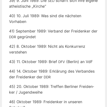
39) 9. Juni 1989: Die
schafft sich ihre eige­ne
SED
athe­is­ti­sche „Kir­che“
40) 10. Juli 1989: Was sind die nächs­ten
Vorhaben
41) Sep­tem­ber 1989: Ver­band der Frei­den­ker der
gegründet
DDR
42) 8. Okto­ber 1989: Nicht als Kon­kur­renz
verstehen
43) 11. Okto­ber 1989: Brief
(Ber­lin) an VdF
DFV
44) 14. Okto­ber 1989: Erklä­rung des Ver­ban­des
der Frei­den­ker der
DDR
45) 20. Okto­ber 1989: Tref­fen Ber­li­ner Frei­den­
ker / Jugendweihe
46) Okto­ber 1989: Frei­den­ker in unse­ren