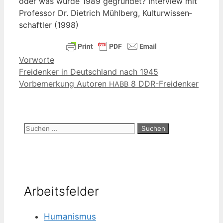
oder was wur­de 1989 gegrün­det? Inter­view mit
Pro­fes­sor Dr. Diet­rich Mühl­berg, Kul­tur­wis­sen­
schaft­ler (1998)
Kategorien
Vorworte
Freidenker in Deutschland nach 1945
Vorbemerkung Autoren
8 DDR-Freidenker
HABB
Suchen
nach:
Arbeitsfelder
Humanismus