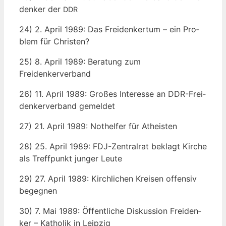
den­ker der
DDR
24) 2. April 1989: Das Frei­den­ker­tum – ein Pro­
blem für Christen?
25) 8. April 1989: Bera­tung zum
Freidenkerverband
26) 11. April 1989: Gro­ßes Inter­es­se an DDR-Frei­
den­ker­ver­band gemeldet
27) 21. April 1989: Not­hel­fer für Atheisten
28) 25. April 1989: FDJ-Zen­tral­rat beklagt Kir­che
als Treff­punkt jun­ger Leute
29) 27. April 1989: Kirch­li­chen Krei­sen offen­siv
begegnen
30) 7. Mai 1989: Öffent­li­che Dis­kus­si­on Frei­den­
ker – Katho­lik in Leipzig