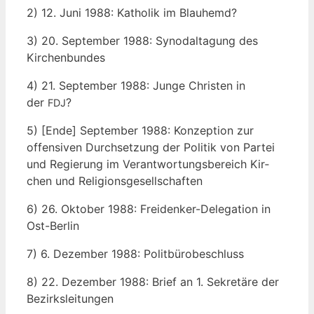
2) 12. Juni 1988: Katho­lik im Blauhemd?
3) 20. Sep­tem­ber 1988: Syn­odal­ta­gung des
Kirchenbundes
4) 21. Sep­tem­ber 1988: Jun­ge Chris­ten in
der
?
FDJ
5) [Ende] Sep­tem­ber 1988: Kon­zep­ti­on zur
offen­si­ven Durch­set­zung der Poli­tik von Par­tei
und Regie­rung im Ver­ant­wor­tungs­be­reich Kir­
chen und Religionsgesellschaften
6) 26. Okto­ber 1988: Frei­den­ker-Dele­ga­ti­on in
Ost-Berlin
7) 6. Dezem­ber 1988: Politbürobeschluss
8) 22. Dezem­ber 1988: Brief an 1. Sekre­tä­re der
Bezirksleitungen