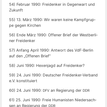
54) Febru­ar 1990: Frei­den­ker in Gegen­wart und
Zukunft
55) 13. März 1990: Wir waren kei­ne Kampf­grup­
pe gegen Kirchen
56) Ende März 1990: Offe­ner Brief der West­ber­li­
ner Freidenker
57) Anfang April 1990: Ant­wort des VdF-Ber­lin
auf den „Offe­nen Brief“
58) Juni 1990: Hexen­jagd auf Freidenker?
59) 24. Juni 1990: Deut­scher Frei­den­ker-Ver­band
e.V. konstituiert
60) 24. Juni 1990:
an Regie­rung der
DFV
DDR
61) 25. Juni 1990: Freie Huma­nis­ten Nie­der­sach­
sen an Regie­rung der
DDR