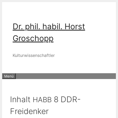
Zum
Inhalt
springen
Dr. phil. habil. Horst
Groschopp
Kulturwissenschaftler
Menü
Inhalt
8 DDR-
HABB
Freidenker