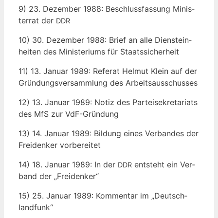
9) 23. Dezem­ber 1988: Beschluss­fas­sung Minis­
ter­rat der
DDR
10) 30. Dezem­ber 1988: Brief an alle Dienst­ein­
hei­ten des Minis­te­ri­ums für Staatssicherheit
11) 13. Janu­ar 1989: Refe­rat Hel­mut Klein auf der
Grün­dungs­ver­samm­lung des Arbeitsausschusses
12) 13. Janu­ar 1989: Notiz des Par­tei­se­kre­ta­ri­ats
des MfS zur VdF-Gründung
13) 14. Janu­ar 1989: Bil­dung eines Ver­ban­des der
Frei­den­ker vorbereitet
14) 18. Janu­ar 1989: In der
ent­steht ein Ver­
DDR
band der „Frei­den­ker“
15) 25. Janu­ar 1989: Kom­men­tar im „Deutsch­
land­funk“