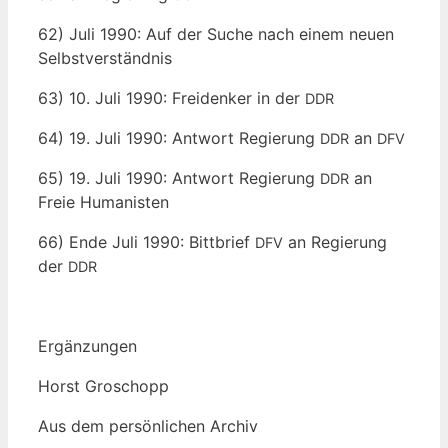
62) Juli 1990: Auf der Suche nach einem neu­en
Selbstverständnis
63) 10. Juli 1990: Frei­den­ker in der
DDR
64) 19. Juli 1990: Ant­wort Regie­rung
an
DDR
DFV
65) 19. Juli 1990: Ant­wort Regie­rung
an
DDR
Freie Humanisten
66) Ende Juli 1990: Bitt­brief
an Regie­rung
DFV
der
DDR
Ergän­zun­gen
Horst Gro­schopp
Aus dem per­sön­li­chen Archiv