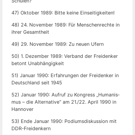
Schulen?
47) Okto­ber 1989: Bit­te kei­ne Einseitigkeiten!
48) 24. Novem­ber 1989: Für Men­schen­rech­te in
ihrer Gesamtheit
49) 29. Novem­ber 1989: Zu neu­en Ufern
50) 1. Dezem­ber 1989: Ver­band der Frei­den­ker
betont Unabhängigkeit
51) Janu­ar 1990: Erfah­run­gen der Frei­den­ker in
Deutsch­land seit 1945
52) Janu­ar 1990: Auf­ruf zu Kon­gress „Huma­nis­
mus – die Alter­na­ti­ve“ am 21./22. April 1990 in
Hannover
53) Ende Janu­ar 1990: Podi­ums­dis­kus­si­on mit
DDR-Freidenkern