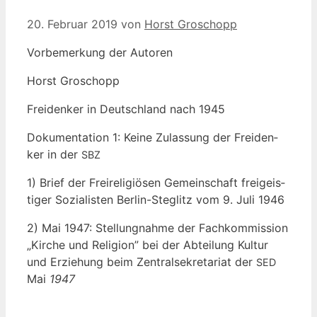
20. Februar 2019
von
Horst Groschopp
Vor­be­mer­kung der Autoren
Horst Gro­schopp
Frei­den­ker in Deutsch­land nach 1945
Doku­men­ta­ti­on 1: Kei­ne Zulas­sung der Frei­den­
ker in der
SBZ
1) Brief der Frei­re­li­giö­sen Gemein­schaft frei­geis­
ti­ger Sozia­lis­ten Ber­lin-Ste­glitz vom 9. Juli 1946
2) Mai 1947: Stel­lung­nah­me der Fach­kom­mis­si­on
„Kir­che und Reli­gi­on” bei der Abtei­lung Kul­tur
und Erzie­hung beim Zen­tral­se­kre­ta­ri­at der
SED
Mai
1947