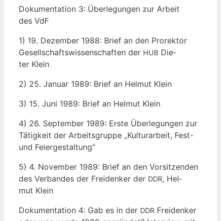
Doku­men­ta­ti­on 3: Über­le­gun­gen zur Arbeit
des VdF
1) 19. Dezem­ber 1988: Brief an den Pro­rek­tor
Gesell­schafts­wis­sen­schaf­ten der
Die­
HUB
ter Klein
2) 25. Janu­ar 1989: Brief an Hel­mut Klein
3) 15. Juni 1989: Brief an Hel­mut Klein
4) 26. Sep­tem­ber 1989: Ers­te Über­le­gun­gen zur
Tätig­keit der Arbeits­grup­pe „Kul­tur­ar­beit, Fest-
und Feiergestaltung“
5) 4. Novem­ber 1989: Brief an den Vor­sit­zen­den
des Ver­ban­des der Frei­den­ker der
, Hel­
DDR
mut Klein
Doku­men­ta­ti­on 4: Gab es in der
Frei­den­ker
DDR