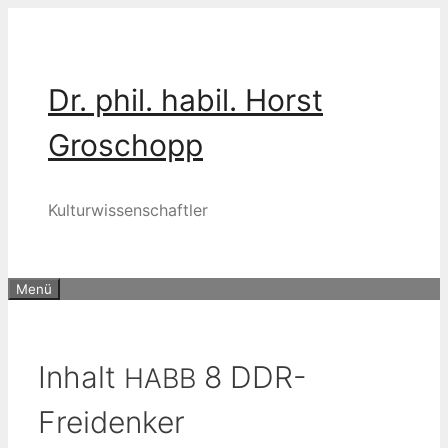
Zum
Inhalt
springen
Dr. phil. habil. Horst
Groschopp
Kulturwissenschaftler
Menü
Inhalt
8 DDR-
HABB
Freidenker