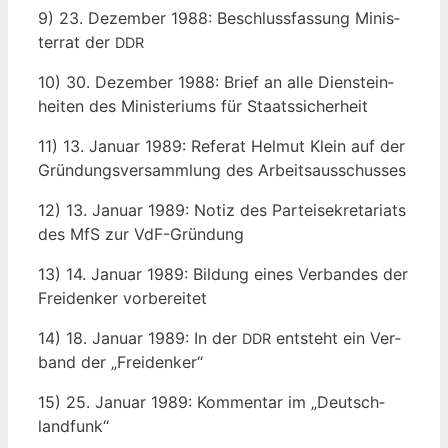
9) 23. Dezem­ber 1988: Beschluss­fas­sung Minis­
ter­rat der
DDR
10) 30. Dezem­ber 1988: Brief an alle Dienst­ein­
hei­ten des Minis­te­ri­ums für Staatssicherheit
11) 13. Janu­ar 1989: Refe­rat Hel­mut Klein auf der
Grün­dungs­ver­samm­lung des Arbeitsausschusses
12) 13. Janu­ar 1989: Notiz des Par­tei­se­kre­ta­ri­ats
des MfS zur VdF-Gründung
13) 14. Janu­ar 1989: Bil­dung eines Ver­ban­des der
Frei­den­ker vorbereitet
14) 18. Janu­ar 1989: In der
ent­steht ein Ver­
DDR
band der „Frei­den­ker“
15) 25. Janu­ar 1989: Kom­men­tar im „Deutsch­
land­funk“