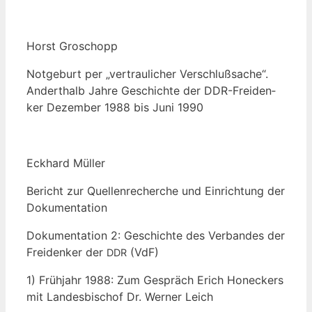
Horst Gro­schopp
Not­ge­burt per „ver­trau­li­cher Ver­schluß­sa­che“.
Andert­halb Jah­re Geschich­te der DDR-Frei­den­
ker Dezem­ber 1988 bis Juni 1990
Eck­hard Müller
Bericht zur Quel­len­re­cher­che und Ein­rich­tung der
Dokumentation
Doku­men­ta­ti­on 2: Geschich­te des Ver­ban­des der
Frei­den­ker der
(VdF)
DDR
1) Früh­jahr 1988: Zum Gespräch Erich Hon­eckers
mit Lan­des­bi­schof Dr. Wer­ner Leich