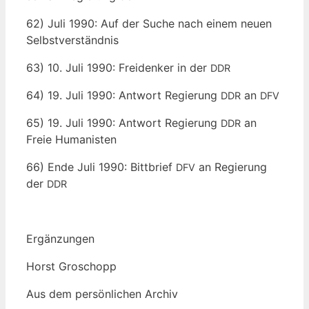
62) Juli 1990: Auf der Suche nach einem neu­en
Selbstverständnis
63) 10. Juli 1990: Frei­den­ker in der
DDR
64) 19. Juli 1990: Ant­wort Regie­rung
an
DDR
DFV
65) 19. Juli 1990: Ant­wort Regie­rung
an
DDR
Freie Humanisten
66) Ende Juli 1990: Bitt­brief
an Regie­rung
DFV
der
DDR
Ergän­zun­gen
Horst Gro­schopp
Aus dem per­sön­li­chen Archiv