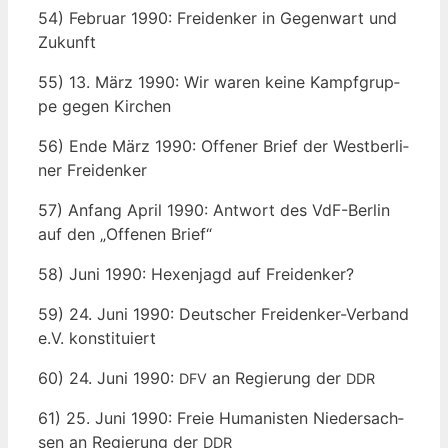
54) Febru­ar 1990: Frei­den­ker in Gegen­wart und
Zukunft
55) 13. März 1990: Wir waren kei­ne Kampf­grup­
pe gegen Kirchen
56) Ende März 1990: Offe­ner Brief der West­ber­li­
ner Freidenker
57) Anfang April 1990: Ant­wort des VdF-Ber­lin
auf den „Offe­nen Brief“
58) Juni 1990: Hexen­jagd auf Freidenker?
59) 24. Juni 1990: Deut­scher Frei­den­ker-Ver­band
e.V. konstituiert
60) 24. Juni 1990:
an Regie­rung der
DFV
DDR
61) 25. Juni 1990: Freie Huma­nis­ten Nie­der­sach­
sen an Regie­rung der
DDR