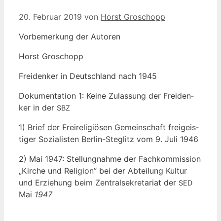
20. Februar 2019
von
Horst Groschopp
Vor­be­mer­kung der Autoren
Horst Gro­schopp
Frei­den­ker in Deutsch­land nach 1945
Doku­men­ta­ti­on 1: Kei­ne Zulas­sung der Frei­den­
ker in der
SBZ
1) Brief der Frei­re­li­giö­sen Gemein­schaft frei­geis­
ti­ger Sozia­lis­ten Ber­lin-Ste­glitz vom 9. Juli 1946
2) Mai 1947: Stel­lung­nah­me der Fach­kom­mis­si­on
„Kir­che und Reli­gi­on” bei der Abtei­lung Kul­tur
und Erzie­hung beim Zen­tral­se­kre­ta­ri­at der
SED
Mai
1947