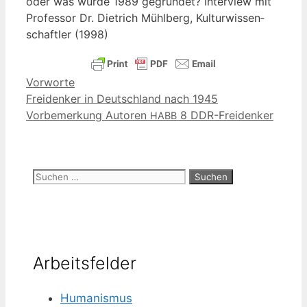
oder was wur­de 1989 gegrün­det? Inter­view mit
Pro­fes­sor Dr. Diet­rich Mühl­berg, Kul­tur­wis­sen­
schaft­ler (1998)
Kategorien
Vorworte
Freidenker in Deutschland nach 1945
Vorbemerkung Autoren
8 DDR-Freidenker
HABB
Suchen
nach:
Arbeitsfelder
Humanismus