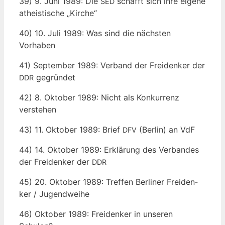
39) 9. Juni 1989: Die
schafft sich ihre eige­ne
SED
athe­is­ti­sche „Kir­che“
40) 10. Juli 1989: Was sind die nächs­ten
Vorhaben
41) Sep­tem­ber 1989: Ver­band der Frei­den­ker der
gegründet
DDR
42) 8. Okto­ber 1989: Nicht als Kon­kur­renz
verstehen
43) 11. Okto­ber 1989: Brief
(Ber­lin) an VdF
DFV
44) 14. Okto­ber 1989: Erklä­rung des Ver­ban­des
der Frei­den­ker der
DDR
45) 20. Okto­ber 1989: Tref­fen Ber­li­ner Frei­den­
ker / Jugendweihe
46) Okto­ber 1989: Frei­den­ker in unse­ren