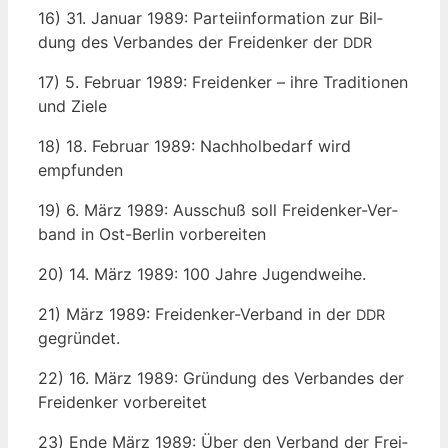
16) 31. Janu­ar 1989: Par­tei­in­for­ma­ti­on zur Bil­
dung des Ver­ban­des der Frei­den­ker der
DDR
17) 5. Febru­ar 1989: Frei­den­ker – ihre Tra­di­tio­nen
und Ziele
18) 18. Febru­ar 1989: Nach­hol­be­darf wird
empfunden
19) 6. März 1989: Aus­schuß soll Frei­den­ker-Ver­
band in Ost-Ber­lin vorbereiten
20) 14. März 1989: 100 Jah­re Jugendweihe.
21) März 1989: Frei­den­ker-Ver­band in der
DDR
gegründet.
22) 16. März 1989: Grün­dung des Ver­ban­des der
Frei­den­ker vorbereitet
23) Ende März 1989: Über den Ver­band der Frei­