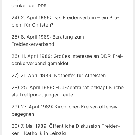
den­ker der
DDR
24) 2. April 1989: Das Frei­den­ker­tum – ein Pro­
blem für Christen?
25) 8. April 1989: Bera­tung zum
Freidenkerverband
26) 11. April 1989: Gro­ßes Inter­es­se an DDR-Frei­
den­ker­ver­band gemeldet
27) 21. April 1989: Not­hel­fer für Atheisten
28) 25. April 1989: FDJ-Zen­tral­rat beklagt Kir­che
als Treff­punkt jun­ger Leute
29) 27. April 1989: Kirch­li­chen Krei­sen offen­siv
begegnen
30) 7. Mai 1989: Öffent­li­che Dis­kus­si­on Frei­den­
ker – Katho­lik in Leipzig