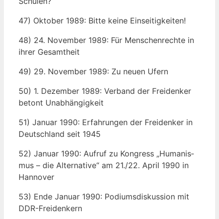
Schulen?
47) Okto­ber 1989: Bit­te kei­ne Einseitigkeiten!
48) 24. Novem­ber 1989: Für Men­schen­rech­te in
ihrer Gesamtheit
49) 29. Novem­ber 1989: Zu neu­en Ufern
50) 1. Dezem­ber 1989: Ver­band der Frei­den­ker
betont Unabhängigkeit
51) Janu­ar 1990: Erfah­run­gen der Frei­den­ker in
Deutsch­land seit 1945
52) Janu­ar 1990: Auf­ruf zu Kon­gress „Huma­nis­
mus – die Alter­na­ti­ve“ am 21./22. April 1990 in
Hannover
53) Ende Janu­ar 1990: Podi­ums­dis­kus­si­on mit
DDR-Freidenkern