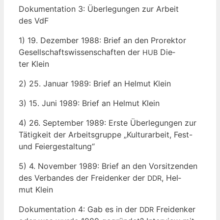
Doku­men­ta­ti­on 3: Über­le­gun­gen zur Arbeit
des VdF
1) 19. Dezem­ber 1988: Brief an den Pro­rek­tor
Gesell­schafts­wis­sen­schaf­ten der
Die­
HUB
ter Klein
2) 25. Janu­ar 1989: Brief an Hel­mut Klein
3) 15. Juni 1989: Brief an Hel­mut Klein
4) 26. Sep­tem­ber 1989: Ers­te Über­le­gun­gen zur
Tätig­keit der Arbeits­grup­pe „Kul­tur­ar­beit, Fest-
und Feiergestaltung“
5) 4. Novem­ber 1989: Brief an den Vor­sit­zen­den
des Ver­ban­des der Frei­den­ker der
, Hel­
DDR
mut Klein
Doku­men­ta­ti­on 4: Gab es in der
Frei­den­ker
DDR