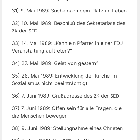
31) 9. Mai 1989: Suche nach dem Platz im Leben
32) 10. Mai 1989: Beschluß des Sekre­ta­ri­ats des
der
ZK
SED
33) 14. Mai 1989: „Kann ein Pfar­rer in einer FDJ-
Ver­an­stal­tung auftreten?“
34) 27. Mai 1989: Geist von gestern?
35) 28. Mai 1989: Ent­wick­lung der Kir­che im
Sozia­lis­mus nicht beeinträchtigt
36) 7. Juni 1989: Gruß­adres­se des
der
ZK
SED
37) 7. Juni 1989: Offen sein für alle Fra­gen, die
die Men­schen bewegen
38) 9. Juni 1989: Stel­lung­nah­me eines Christen