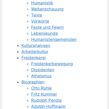
Humanistik
Weltanschauung
Texte
Vorworte
Feste und Feiern
Lebenskunde
Humanisten­gemeinden
Kulturanalysen
Arbeiterkultur
Freidenkerei
Freidenker­bewegung
Dissidenten
Atheismus
Biographien
Otto Rühle
Fritz Kummer
Rudolph Penzig
Adolph Hoffmann