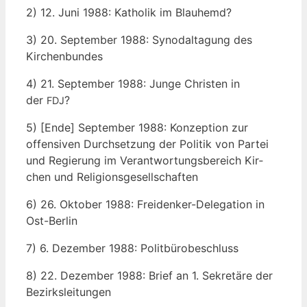
2) 12. Juni 1988: Katho­lik im Blauhemd?
3) 20. Sep­tem­ber 1988: Syn­odal­ta­gung des
Kirchenbundes
4) 21. Sep­tem­ber 1988: Jun­ge Chris­ten in
der
?
FDJ
5) [Ende] Sep­tem­ber 1988: Kon­zep­ti­on zur
offen­si­ven Durch­set­zung der Poli­tik von Par­tei
und Regie­rung im Ver­ant­wor­tungs­be­reich Kir­
chen und Religionsgesellschaften
6) 26. Okto­ber 1988: Frei­den­ker-Dele­ga­ti­on in
Ost-Berlin
7) 6. Dezem­ber 1988: Politbürobeschluss
8) 22. Dezem­ber 1988: Brief an 1. Sekre­tä­re der
Bezirksleitungen