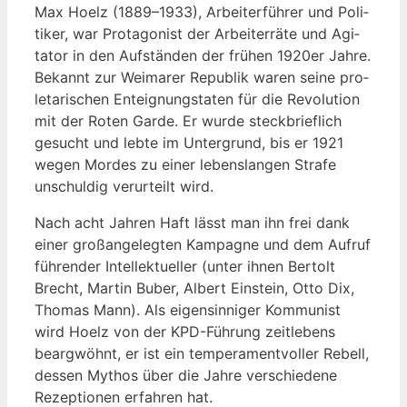
Max Hoelz (1889–1933), Arbei­ter­füh­rer und Poli­
ti­ker, war Prot­ago­nist der Arbei­ter­rä­te und Agi­
ta­tor in den Auf­stän­den der frü­hen 1920er Jah­re.
Bekannt zur Wei­ma­rer Repu­blik waren sei­ne pro­
le­ta­ri­schen Ent­eig­nungs­ta­ten für die Revo­lu­ti­on
mit der Roten Gar­de. Er wur­de steck­brief­lich
gesucht und leb­te im Unter­grund, bis er 1921
wegen Mor­des zu einer lebens­lan­gen Stra­fe
unschul­dig ver­ur­teilt wird.
Nach acht Jah­ren Haft lässt man ihn frei dank
einer groß­an­ge­leg­ten Kam­pa­gne und dem Auf­ruf
füh­ren­der Intel­lek­tu­el­ler (unter ihnen Ber­tolt
Brecht, Mar­tin Buber, Albert Ein­stein, Otto Dix,
Tho­mas Mann). Als eigen­sin­ni­ger Kom­mu­nist
wird Hoelz von der KPD-Füh­rung zeit­le­bens
bearg­wöhnt, er ist ein tem­pe­ra­ment­vol­ler Rebell,
des­sen Mythos über die Jah­re ver­schie­de­ne
Rezep­tio­nen erfah­ren hat.