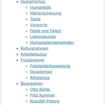
Humanismus
Humanistik
Weltanschauung
Texte
Vorworte
Feste und Feiern
Lebenskunde
Humanisten­gemeinden
Kulturanalysen
Arbeiterkultur
Freidenkerei
Freidenker­bewegung
Dissidenten
Atheismus
Biographien
Otto Rühle
Fritz Kummer
Rudolph Penzig