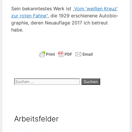
Sein bekann­tes­tes Werk ist
„Vom ‘wei­ßen Kreuz’
zur roten Fah­ne“
, die 1929 erschie­ne­ne Auto­bio­
gra­phie, deren Neu­auf­la­ge 2017 ich betreut
habe.
Suchen
nach:
Arbeitsfelder