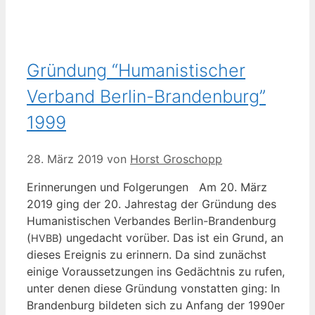
Gründung “Humanistischer
Verband Berlin-Brandenburg”
1999
28. März 2019
von
Horst Groschopp
Erin­ne­run­gen und Fol­ge­run­gen Am 20. März
2019 ging der 20. Jah­res­tag der Grün­dung des
Huma­nis­ti­schen Ver­ban­des Ber­­lin-Bran­­den­­burg
(
) unge­dacht vor­über. Das ist ein Grund, an
HVBB
die­ses Ereig­nis zu erin­nern. Da sind zunächst
eini­ge Vor­aus­set­zun­gen ins Gedächt­nis zu rufen,
unter denen die­se Grün­dung von­stat­ten ging: In
Bran­den­burg bil­de­ten sich zu Anfang der 1990er