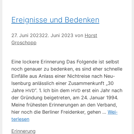
Ereignisse und Bedenken
27. Juni 2023
22. Juni 2023
von
Horst
Groschopp
Eine locke­re Erin­ne­rung Das Fol­gen­de ist selbst
noch genau­er zu beden­ken, es sind eher schnel­le
Ein­fäl­le aus Anlass einer Nicht­rei­se nach Neu-
Isen­­burg anläss­lich einer Zusam­men­kunft „30
Jah­re
“. 1. Ich bin dem
erst ein Jahr nach
HVD
HVD
der Grün­dung bei­getre­ten, am 24. Janu­ar 1994.
Mei­ne frü­hes­ten Erin­ne­run­gen an den Ver­band,
hier noch die Ber­li­ner Frei­den­ker, gehen …
Wei­
ter­le­sen
Kategorien
Erinnerung