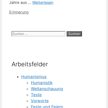
Jah­re aus …
Wei­ter­le­sen
Kategorien
Erinnerung
Suchen
nach:
Arbeitsfelder
Humanismus
Humanistik
Weltanschauung
Texte
Vorworte
Feste und Feiern