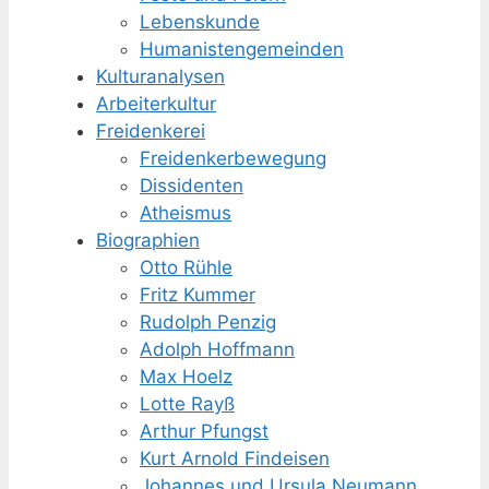
Lebenskunde
Humanisten­gemeinden
Kulturanalysen
Arbeiterkultur
Freidenkerei
Freidenker­bewegung
Dissidenten
Atheismus
Biographien
Otto Rühle
Fritz Kummer
Rudolph Penzig
Adolph Hoffmann
Max Hoelz
Lotte Rayß
Arthur Pfungst
Kurt Arnold Findeisen
Johannes und Ursula Neumann