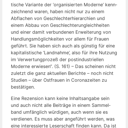
ti­sche Vari­an­te der ‘orga­ni­sier­ten Moder­ne’ kenn­
zeich­nend waren, haben nicht nur zu einem
Abfla­chen von Geschlech­ter­hier­ar­chien und
einem Abbau von Geschlech­ter­un­gleich­hei­ten
und einer damit ver­bun­de­nen Erwei­te­rung von
Hand­lungs­mög­lich­kei­ten vor allem für Frau­en
geführt. Sie haben sich auch als güns­tig für eine
kapi­ta­lis­ti­sche ‘Land­nah­me’, also für ihre Nut­zung
im Ver­wer­tung­pro­zeß der post­in­dus­tri­el­len
Moder­ne erwie­sen“. (S. 161) – Das schei­nen nicht
zuletzt die ganz aktu­el­len Berich­te – noch nicht
Stu­di­en – über Ost­frau­en in Coro­na­zei­ten zu
bestätigen.
Eine Rezen­si­on kann kei­ne Inhalts­an­ga­be sein
und auch nicht alle Bei­trä­ge in einem Sam­mel­
band umfäng­lich wür­di­gen, auch wenn sie es
ver­die­nen. Es muss aber ange­führt wer­den, was
eine inter­es­sier­te Leser­schaft fin­den kann. Da ist