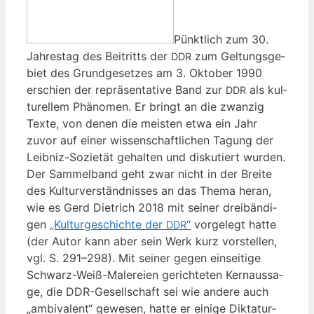
Pünkt­lich zum 30.
Jah­res­tag des Bei­tritts der
zum Gel­tungs­ge­
DDR
biet des Grund­ge­set­zes am 3. Okto­ber 1990
erschien der reprä­sen­ta­ti­ve Band zur
als kul­
DDR
tu­rel­lem Phä­no­men. Er bringt an die zwan­zig
Tex­te, von denen die meis­ten etwa ein Jahr
zuvor auf einer wis­sen­schaft­li­chen Tagung der
Leib­niz-Sozie­tät gehal­ten und dis­ku­tiert wur­den.
Der Sam­mel­band geht zwar nicht in der Brei­te
des Kul­tur­ver­ständ­nis­ses an das The­ma her­an,
wie es Gerd Diet­rich 2018 mit sei­ner drei­bän­di­
gen
„Kul­tur­ge­schich­te der
“
vor­ge­legt hat­te
DDR
(der Autor kann aber sein Werk kurz vor­stel­len,
vgl. S. 291–298). Mit sei­ner gegen ein­sei­ti­ge
Schwarz-Weiß-Male­rei­en gerich­te­ten Kern­aus­sa­
ge, die DDR-Gesell­schaft sei wie ande­re auch
„ambi­va­lent“ gewe­sen, hat­te er eini­ge Dik­ta­tur­