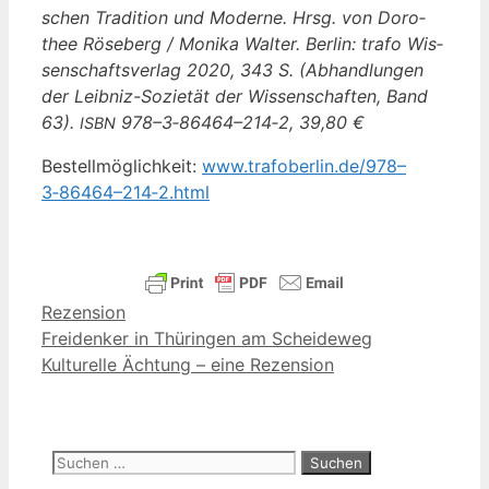
schen Tra­di­ti­on und Moder­ne. Hrsg. von Doro­
thee Röse­berg / Moni­ka Wal­ter. Ber­lin: tra­fo Wis­
sen­schafts­ver­lag 2020, 343 S. (Abhand­lun­gen
der Leib­niz-Sozie­tät der Wis­sen­schaf­ten, Band
63).
978–3‑86464–214‑2, 39,80 €
ISBN
Bestell­mög­lich­keit:
www.trafoberlin.de/978–
3‑86464–214‑2.html
Kategorien
Rezension
Freidenker in Thüringen am Scheideweg
Kulturelle Ächtung – eine Rezension
Suchen
nach: