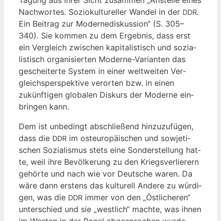
Tagung aus ihrer Sicht zusam­men „Anstel­le eines
Nach­wor­tes. Sozio­kul­tu­rel­ler Wan­del in der
.
DDR
Ein Bei­trag zur Moder­ne­dis­kus­si­on“ (S. 305–
340). Sie kom­men zu dem Ergeb­nis, dass erst
ein Ver­gleich zwi­schen kapi­ta­lis­tisch und sozia­
lis­tisch orga­ni­sier­ten Moder­ne-Vari­an­ten das
geschei­ter­te Sys­tem in einer welt­wei­ten Ver­
gleichs­per­spek­ti­ve ver­or­ten bzw. in einen
zukünf­ti­gen glo­ba­len Dis­kurs der Moder­ne ein­
brin­gen kann.
Dem ist unbe­dingt abschlie­ßend hin­zu­zu­fü­gen,
dass die
im ost­eu­ro­päi­schen und sowje­ti­
DDR
schen Sozia­lis­mus stets eine Son­der­stel­lung hat­
te, weil ihre Bevöl­ke­rung zu den Kriegs­ver­lie­rern
gehör­te und nach wie vor Deut­sche waren. Da
wäre dann ers­tens das kul­tu­rell Ande­re zu wür­di­
gen, was die
immer von den „Öst­li­che­ren“
DDR
unter­schied und sie „west­lich“ mach­te, was ihnen