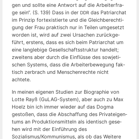
gen und soll­te eine Ant­wort auf die Arbei­ter­fra­
ge sein“. (S. 139) Dass in der
das Patri­ar­chat
DDR
im Prin­zip fort­exis­tier­te und die Gleich­be­rech­ti­
gung der Frau prak­tisch nur in Tei­len umge­setzt
wor­den ist, wird auf zwei Ursa­chen zurück­ge­
führt, ers­tens, dass es sich beim Patri­ar­chat um
eine lang­le­bi­ge Gesell­schafts­struk­tur han­delt;
zwei­tens aber durch die Ein­flüs­se des sowje­ti­
schen Sys­tems, dass die Arbei­ter­be­we­gung fak­
tisch zer­brach und Men­schen­rech­te nicht
achtete.
In mei­nen eige­nen Stu­di­en zur Bio­gra­phie von
Lot­te Rayß (GuLAG-Sys­tem), aber auch zu Max
Hoelz bin ich immer wie­der auf das Dog­ma
gesto­ßen, dass die Abschaf­fung des Pri­vat­ei­gen­
tums an Pro­duk­ti­ons­mit­teln als iden­tisch gese­
hen wird mit der Ein­füh­rung des
Sozialismus/Kommunismus, als ob das Wei­te­re