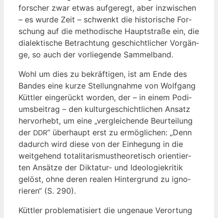
for­scher zwar etwas auf­ge­regt, aber inzwi­schen
– es wur­de Zeit – schwenkt die his­to­ri­sche For­
schung auf die metho­di­sche Haupt­stra­ße ein, die
dia­lek­ti­sche Betrach­tung geschicht­li­cher Vor­gän­
ge, so auch der vor­lie­gen­de Sammelband.
Wohl um dies zu bekräf­ti­gen, ist am Ende des
Ban­des eine kur­ze Stel­lung­nah­me von Wolf­gang
Kütt­ler ein­ge­rückt wor­den, der – in einem Podi­
ums­bei­trag – den kul­tur­ge­schicht­li­chen Ansatz
her­vor­hebt, um eine „ver­glei­chen­de Beur­tei­lung
der
“ über­haupt erst zu ermög­li­chen: „Denn
DDR
dadurch wird die­se von der Ein­he­gung in die
weit­ge­hend tota­li­ta­ris­mus­theo­re­tisch ori­en­tier­
ten Ansät­ze der Dik­ta­tur- und Ideo­lo­gie­kri­tik
gelöst, ohne deren rea­len Hin­ter­grund zu igno­
rie­ren“ (S. 290).
Kütt­ler pro­ble­ma­ti­siert die unge­naue Ver­or­tung