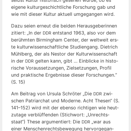
selbst Kul­tur his­to­risch gese­hen wur­de, ob es
eige­ne kul­tur­ge­schicht­li­che For­schung gab und
wie mit die­ser Kul­tur aktu­ell umge­gan­gen wird.
Dazu sei­en erneut die bei­den Her­aus­ge­be­rin­nen
zitiert: „In der
ent­stand 1963, also vor dem
DDR
berühm­ten Bir­ming­ham Cen­ter, der welt­weit ers­
te kul­tur­wis­sen­schaft­li­che Stu­di­en­gang. Diet­rich
Mühl­berg, der als Nes­tor der Kul­tur­wis­sen­schaft
in der
gel­ten kann, gibt … Ein­bli­cke in his­to­
DDR
ri­sche Vor­aus­set­zun­gen, Ziel­set­zun­gen, Pro­fil
und prak­ti­sche Ergeb­nis­se die­ser For­schun­gen.“
(S. 15)
Am Bei­trag von Ursu­la Schrö­ter „Die
zwi­
DDR
schen Patri­ar­chat und Moder­ne. Acht The­sen“ (S.
141–152) wird mit der eben­so rich­ti­gen wie heut­
zu­ta­ge ver­blüf­fen­den (Stich­wort: „Unrechts­
staat“) The­se argu­men­tiert: Die
„war aus
DDR
einer Men­schen­rechts­be­we­gung her­vor­ge­gan­