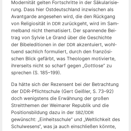
Moder­ni­tät gel­ten Fort­schrit­te in der Säku­la­ri­sie­
rung. Dass hier Ost­deutsch­land inzwi­schen als
Avant­gar­de ange­se­hen wird, die den Rück­gang
von Reli­gio­si­tät in
zurück­geht, wird im Sam­
DDR
mel­band nicht the­ma­ti­siert. Der span­nen­de Bei­
trag von Syl­vie Le Grand über die Geschich­te
der Bibel­edi­tio­nen in der
akzen­tu­iert, wohl­
DDR
tu­end sach­lich for­mu­liert, durch den fran­zö­si­
schen Blick gefärbt, was Theo­lo­gen moti­vier­te,
ihrer­seits nicht so scharf gegen „Gott­lo­se“ zu
spre­chen (S. 185–199).
Da hät­te sich der Rezen­sent bei der Betrach­tung
der DDR-Pflicht­schu­le (Gert Geiß­ler, S. 73–92)
doch wenigs­tens die Erwäh­nung der gro­ßen
Streit­the­men der Wei­ma­rer Repu­blik und die
Posi­ti­ons­bil­dung dazu in der
/
SBZ
DDR
gewünscht: „Ein­heits­schu­le“ und „Welt­lich­keit des
Schul­we­sens“, was ja auch ein­schlie­ßen könn­te,