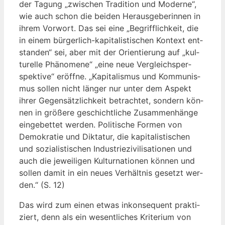
der Tagung „zwi­schen Tra­di­ti­on und Moder­ne“,
wie auch schon die bei­den Her­aus­ge­be­rin­nen in
ihrem Vor­wort. Das sei eine „Begriff­lich­keit, die
in einem bür­ger­lich-kapi­ta­lis­ti­schen Kon­text ent­
stan­den“ sei, aber mit der Ori­en­tie­rung auf „kul­
tu­rel­le Phä­no­me­ne“ „eine neue Ver­gleichs­per­
spek­ti­ve“ eröff­ne. „Kapi­ta­lis­mus und Kom­mu­nis­
mus sol­len nicht län­ger nur unter dem Aspekt
ihrer Gegen­sätz­lich­keit betrach­tet, son­dern kön­
nen in grö­ße­re geschicht­li­che Zusam­men­hän­ge
ein­ge­bet­tet wer­den. Poli­ti­sche For­men von
Demo­kra­tie und Dik­ta­tur, die kapi­ta­lis­ti­schen
und sozia­lis­ti­schen Indus­trie­zi­vi­li­sa­tio­nen und
auch die jewei­li­gen Kul­tur­na­tio­nen kön­nen und
sol­len damit in ein neu­es Ver­hält­nis gesetzt wer­
den.“ (S. 12)
Das wird zum einen etwas inkon­se­quent prak­ti­
ziert, denn als ein wesent­li­ches Kri­te­ri­um von