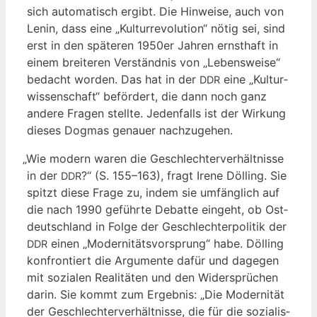
sich auto­ma­tisch ergibt. Die Hin­wei­se, auch von
Lenin, dass eine „Kul­tur­re­vo­lu­ti­on“ nötig sei, sind
erst in den spä­te­ren 1950er Jah­ren ernst­haft in
einem brei­te­ren Ver­ständ­nis von „Lebens­wei­se“
bedacht wor­den. Das hat in der
eine „Kul­tur­
DDR
wis­sen­schaft“ beför­dert, die dann noch ganz
ande­re Fra­gen stell­te. Jeden­falls ist der Wir­kung
die­ses Dog­mas genau­er nachzugehen.
„
Wie modern waren die Geschlech­ter­ver­hält­nis­se
in der
?“ (S. 155–163), fragt Ire­ne Döl­ling. Sie
DDR
spitzt die­se Fra­ge zu, indem sie umfäng­lich auf
die nach 1990 geführ­te Debat­te ein­geht, ob Ost­
deutsch­land in Fol­ge der Geschlech­ter­po­li­tik der
einen „Moder­ni­täts­vor­sprung“ habe. Döl­ling
DDR
kon­fron­tiert die Argu­men­te dafür und dage­gen
mit sozia­len Rea­li­tä­ten und den Wider­sprü­chen
dar­in. Sie kommt zum Ergeb­nis: „Die Moder­ni­tät
der Geschlech­ter­ver­hält­nis­se, die für die sozia­lis­