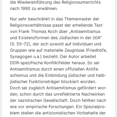
die Wie­der­ein­füh­rung des Reli­gi­ons­un­ter­richts
nach 1990 zu erwähnen.
Nur sehr beschränkt in das The­men­ras­ter der
Reli­gi­ons­ver­hält­nis­se passt der erhel­len­de Text
von Frank Tho­mas Koch über „Anti­se­mi­tis­mus
und Exis­tenz­for­men des Jüdi­schen in der
“
DDR
(S. 55–72), der sich sowohl auf Indi­vi­du­en und
Grup­pen wie auf mate­ri­el­le Zeug­nis­se (Fried­hö­fe,
Syn­ago­gen u.a.) bezieht. Der Autor arbei­tet
DDR-spe­zi­fi­sche Kon­flikt­fel­der her­aus. So sei
Anti­se­mi­tis­mus durch einen offi­zi­el­len Anti­fa­
schis­mus und die Ein­bin­dung jüdi­scher und halb­
jü­di­scher Funk­ti­ons­trä­ger blo­ckiert wor­den.
Doch sei zugleich Anti­se­mi­tis­mus geför­dert wor­
den, schon durch das unre­flek­tier­te Nach­wir­ken
der nazis­ti­schen Gesell­schaft. Doch fehl­ten nach
wie vor empi­ri­sche For­schun­gen. Ein Spe­zi­al­pro­
blem stel­len die anti­zio­nis­ti­schen Vor­be­hal­te der