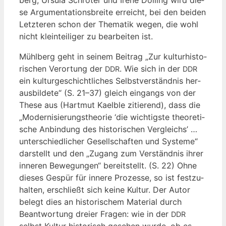
berg, Ursu­la Schrö­ter und Ire­ne Döl­ling wird die­
se Argu­men­ta­ti­ons­brei­te erreicht, bei den bei­den
Letz­te­ren schon der The­ma­tik wegen, die wohl
nicht klein­tei­li­ger zu bear­bei­ten ist.
Mühl­berg geht in sei­nem Bei­trag „Zur kul­tur­his­to­
ri­schen Ver­or­tung der
. Wie sich in der
DDR
DDR
ein kul­tur­ge­schicht­li­ches Selbst­ver­ständ­nis her­
aus­bil­de­te“ (S. 21–37) gleich ein­gangs von der
The­se aus (Hart­mut Kaelb­le zitie­rend), dass die
„Moder­ni­sie­rungs­theo­rie ‘die wich­tigs­te theo­re­ti­
sche Anbin­dung des his­to­ri­schen Ver­gleichs’ …
unter­schied­li­cher Gesell­schaf­ten und Sys­te­me“
dar­stellt und den „Zugang zum Ver­ständ­nis ihrer
inne­ren Bewe­gun­gen“ bereit­stellt. (S. 22) Ohne
die­ses Gespür für inne­re Pro­zes­se, so ist fest­zu­
hal­ten, erschließt sich kei­ne Kul­tur. Der Autor
belegt dies an his­to­ri­schem Mate­ri­al durch
Beant­wor­tung drei­er Fra­gen: wie in der
DDR