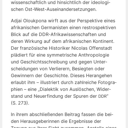
wis­sen­schaft­lich und hin­sicht­lich der ideo­lo­gi­
schen Ost-West-Auseinandersetzungen.
Adjai Olouk­po­na wirft aus der Per­spek­ti­ve eines
afri­ka­ni­schen Ger­ma­nis­ten einen res­tro­spek­ti­ven
Blick auf die DDR-Afri­ka­wis­sen­schaf­ten und
deren Wir­kung auf dem afri­ka­ni­schen Kon­ti­nent.
Der fran­zö­si­sche His­to­ri­ker Nico­las Offen­stadt
plä­diert für eine sym­me­tri­sche Anthro­po­lo­gie
und Geschichts­schrei­bung und gegen Unter­
schei­dun­gen von Ver­lie­rern, Besieg­ten oder
Gewin­nern der Geschich­te. Die­ses Her­an­ge­hen
erlaubt ihm – illus­triert durch zahl­rei­che Foto­gra­
phien – eine „Dia­lek­tik von Aus­lö­schen, Wider­
stand und Neu­erfin­dung der Spu­ren der
“
DDR
(S. 273).
In ihrem abschlie­ßen­den Bei­trag fas­sen die bei­
den Her­aus­ge­be­rin­nen die Ergeb­nis­se der