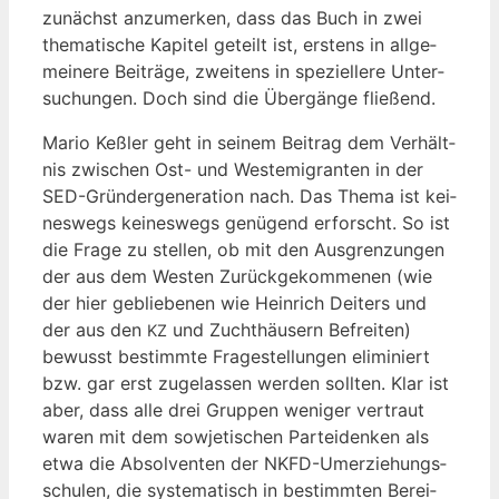
zunächst anzu­mer­ken, dass das Buch in zwei
the­ma­ti­sche Kapi­tel geteilt ist, ers­tens in all­ge­
mei­ne­re Bei­trä­ge, zwei­tens in spe­zi­el­le­re Unter­
su­chun­gen. Doch sind die Über­gän­ge fließend.
Mario Keß­ler geht in sei­nem Bei­trag dem Ver­hält­
nis zwi­schen Ost- und West­emi­gran­ten in der
SED-Grün­der­ge­nera­ti­on nach. Das The­ma ist kei­
nes­wegs kei­nes­wegs genü­gend erforscht. So ist
die Fra­ge zu stel­len, ob mit den Aus­gren­zun­gen
der aus dem Wes­ten Zurück­ge­kom­me­nen (wie
der hier geblie­be­nen wie Hein­rich Dei­ters und
der aus den
und Zucht­häu­sern Befrei­ten)
KZ
bewusst bestimm­te Fra­ge­stel­lun­gen eli­mi­niert
bzw. gar erst zuge­las­sen wer­den soll­ten. Klar ist
aber, dass alle drei Grup­pen weni­ger ver­traut
waren mit dem sowje­ti­schen Par­tei­den­ken als
etwa die Absol­ven­ten der NKFD-Umer­zie­hungs­
schu­len, die sys­te­ma­tisch in bestimm­ten Berei­