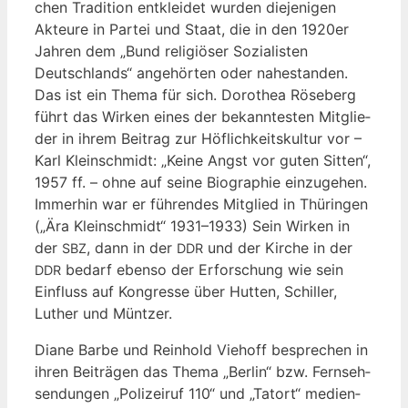
chen Tra­di­ti­on ent­klei­det wur­den die­je­ni­gen
Akteu­re in Par­tei und Staat, die in den 1920er
Jah­ren dem „Bund reli­giö­ser Sozia­lis­ten
Deutsch­lands“ ange­hör­ten oder nahe­stan­den.
Das ist ein The­ma für sich. Doro­thea Röse­berg
führt das Wir­ken eines der bekann­tes­ten Mit­glie­
der in ihrem Bei­trag zur Höf­lich­keits­kul­tur vor –
Karl Klein­schmidt: „Kei­ne Angst vor guten Sit­ten“,
1957 ff. – ohne auf sei­ne Bio­gra­phie ein­zu­ge­hen.
Immer­hin war er füh­ren­des Mit­glied in Thü­rin­gen
(„Ära Klein­schmidt“ 1931–1933) Sein Wir­ken in
der
, dann in der
und der Kir­che in der
SBZ
DDR
bedarf eben­so der Erfor­schung wie sein
DDR
Ein­fluss auf Kon­gres­se über Hut­ten, Schil­ler,
Luther und Müntzer.
Dia­ne Bar­be und Rein­hold Vie­hoff bespre­chen in
ihren Bei­trä­gen das The­ma „Ber­lin“ bzw. Fern­seh­
sen­dun­gen „Poli­zei­ruf 110“ und „Tat­ort“ medi­en­