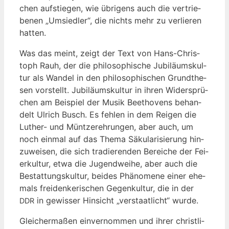
chen auf­stie­gen, wie übri­gens auch die ver­trie­
be­nen „Umsied­ler“, die nichts mehr zu ver­lie­ren
hatten.
Was das meint, zeigt der Text von Hans-Chris­
toph Rauh, der die phi­lo­so­phi­sche Jubi­lä­ums­kul­
tur als Wan­del in den phi­lo­so­phi­schen Grund­the­
sen vor­stellt. Jubi­lä­ums­kul­tur in ihren Wider­sprü­
chen am Bei­spiel der Musik Beet­ho­vens behan­
delt Ulrich Busch. Es feh­len in dem Rei­gen die
Luther- und Münt­zer­eh­run­gen, aber auch, um
noch ein­mal auf das The­ma Säku­la­ri­sie­rung hin­
zu­wei­sen, die sich tra­die­ren­den Berei­che der Fei­
er­kul­tur, etwa die Jugend­wei­he, aber auch die
Bestat­tungs­kul­tur, bei­des Phä­no­me­ne einer ehe­
mals frei­den­ke­ri­schen Gegen­kul­tur, die in der
in gewis­ser Hin­sicht „ver­staat­licht“ wurde.
DDR
Glei­cher­ma­ßen ein­ver­nom­men und ihrer christ­li­