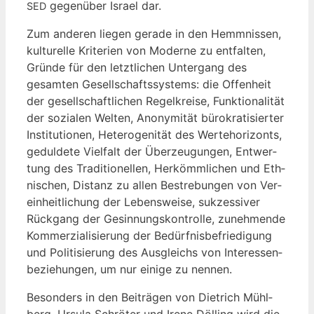
gegen­über Isra­el dar.
SED
Zum ande­ren lie­gen gera­de in den Hemm­nis­sen,
kul­tu­rel­le Kri­te­ri­en von Moder­ne zu ent­fal­ten,
Grün­de für den letzt­li­chen Unter­gang des
gesam­ten Gesell­schafts­sys­tems: die Offen­heit
der gesell­schaft­li­chen Regel­krei­se, Funk­tio­na­li­tät
der sozia­len Wel­ten, Anony­mi­tät büro­kra­ti­sier­ter
Insti­tu­tio­nen, Hete­ro­ge­ni­tät des Wer­te­ho­ri­zonts,
gedul­de­te Viel­falt der Über­zeu­gun­gen, Ent­wer­
tung des Tra­di­tio­nel­len, Her­kömm­li­chen und Eth­
ni­schen, Distanz zu allen Bestre­bun­gen von Ver­
ein­heit­li­chung der Lebens­wei­se, suk­zes­si­ver
Rück­gang der Gesin­nungs­kon­trol­le, zuneh­men­de
Kom­mer­zia­li­sie­rung der Bedürf­nis­be­frie­di­gung
und Poli­ti­sie­rung des Aus­gleichs von Inter­es­sen­
be­zie­hun­gen, um nur eini­ge zu nennen.
Beson­ders in den Bei­trä­gen von Diet­rich Mühl­