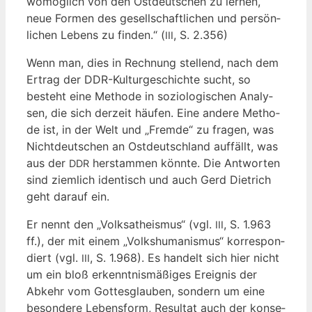
womög­lich von den Ost­deut­schen zu ler­nen,
neue For­men des gesell­schaft­li­chen und per­sön­
li­chen Lebens zu fin­den.“ (
, S. 2.356)
III
Wenn man, dies in Rech­nung stel­lend, nach dem
Ertrag der DDR-Kul­tur­ge­schich­te sucht, so
besteht eine Metho­de in sozio­lo­gi­schen Ana­ly­
sen, die sich der­zeit häu­fen. Eine ande­re Metho­
de ist, in der Welt und „Frem­de“ zu fra­gen, was
Nicht­deut­schen an Ost­deutsch­land auf­fällt, was
aus der
her­stam­men könn­te. Die Ant­wor­ten
DDR
sind ziem­lich iden­tisch und auch Gerd Diet­rich
geht dar­auf ein.
Er nennt den „Volks­athe­is­mus“ (vgl.
, S. 1.963
III
ff.), der mit einem „Volks­hu­ma­nis­mus“ kor­re­spon­
diert (vgl.
, S. 1.968). Es han­delt sich hier nicht
III
um ein bloß erkennt­nis­mä­ßi­ges Ereig­nis der
Abkehr vom Got­tes­glau­ben, son­dern um eine
beson­de­re Lebens­form, Resul­tat auch der kon­se­