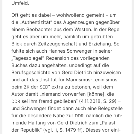
Umfeld.
Oft geht es dabei – wohl­wol­lend gemeint – um
die „Authen­ti­zi­tät“ des Augen­zeu­gen gegen­über
einem Beob­ach­ter aus dem Wes­ten. In der Regel
geht es aber um mehr, näm­lich um getrüb­ten
Blick durch Zeit­zeu­gen­schaft und Erzie­hung. So
fühl­te sich auch Han­nes Schwen­ger in sei­ner
„Tagesspiegel“-Rezension des vor­lie­gen­den
Buches dazu ange­hal­ten, unbe­dingt auf die
Berufs­ge­schich­te von Gerd Diet­rich hin­zu­wei­sen
und auf das „Insti­tut für Mar­xis­mus-Leni­nis­mus
beim
der
“ extra zu beto­nen, weil dem
ZK
SED
Autor damit „nie­mand vor­wer­fen [kön­ne], die
sei ihm fremd geblie­ben“ (4.11.2018, S. 29) –
DDR
und Schwen­ger fin­det dann auch eine Beleg­stel­le
für die beson­de­re Nähe zur
, näm­lich die rüh­
DDR
men­de Hal­tung von Gerd Diet­rich zum „Palast
der Repu­blik“ (vgl.
, S. 1479 ff). Die­ses vor eini­
II