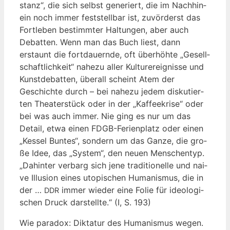
stanz“, die sich selbst gene­riert, die im Nach­hin­
ein noch immer fest­stell­bar ist, zuvör­derst das
Fort­le­ben bestimm­ter Hal­tun­gen, aber auch
Debat­ten. Wenn man das Buch liest, dann
erstaunt die fort­dau­ern­de, oft über­höh­te „Gesell­
schaft­lich­keit“ nahe­zu aller Kul­tur­er­eig­nis­se und
Kunst­de­bat­ten, über­all scheint Atem der
Geschich­te durch – bei nahe­zu jedem dis­ku­tier­
ten Thea­ter­stück oder in der „Kaf­fee­kri­se“ oder
bei was auch immer. Nie ging es nur um das
Detail, etwa einen FDGB-Feri­en­platz oder einen
„Kes­sel Bun­tes“, son­dern um das Gan­ze, die gro­
ße Idee, das „Sys­tem“, den neu­en Men­schen­typ.
„Dahin­ter ver­barg sich jene tra­di­tio­nel­le und nai­
ve Illu­si­on eines uto­pi­schen Huma­nis­mus, die in
der …
immer wie­der eine Folie für ideo­lo­gi­
DDR
schen Druck dar­stell­te.“ (I, S. 193)
Wie para­dox: Dik­ta­tur des Huma­nis­mus wegen.