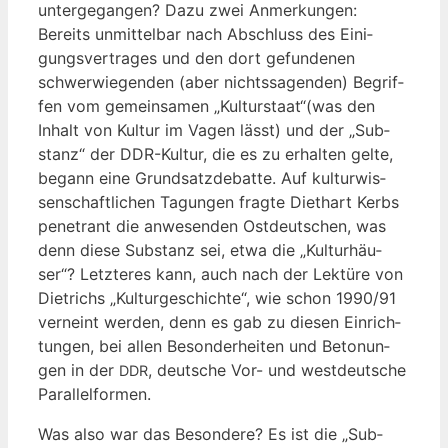
unter­ge­gan­gen? Dazu zwei Anmer­kun­gen:
Bereits unmit­tel­bar nach Abschluss des Eini­
gungs­ver­tra­ges und den dort gefun­de­nen
schwer­wie­gen­den (aber nichts­sa­gen­den) Begrif­
fen vom gemein­sa­men „Kulturstaat“(was den
Inhalt von Kul­tur im Vagen lässt) und der „Sub­
stanz“ der DDR-Kul­tur, die es zu erhal­ten gel­te,
begann eine Grund­satz­de­bat­te. Auf kul­tur­wis­
sen­schaft­li­chen Tagun­gen frag­te Diet­hart Kerbs
pene­trant die anwe­sen­den Ost­deut­schen, was
denn die­se Sub­stanz sei, etwa die „Kul­tur­häu­
ser“? Letz­te­res kann, auch nach der Lek­tü­re von
Diet­richs „Kul­tur­ge­schich­te“, wie schon 1990/91
ver­neint wer­den, denn es gab zu die­sen Ein­rich­
tun­gen, bei allen Beson­der­hei­ten und Beto­nun­
gen in der
, deut­sche Vor- und west­deut­sche
DDR
Parallelformen.
Was also war das Beson­de­re? Es ist die „Sub­