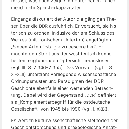
tors ist, was auch zeigt, Com­pu­ter haben zuneh­
mend mehr Speicherkapazitäten.
Ein­gangs dis­ku­tiert der Autor die gän­gi­gen The­
sen über die
aus­führ­lich. Er ver­sucht, sie his­
DDR
to­risch zu ord­nen, inklu­si­ve der am Schluss des
Wer­kes (mit iro­ni­schem Unter­ton) ange­füg­ten
„Sie­ben Arten Ost­al­gie zu beschrei­ben“. Er
möch­te den Streit aus der west­deutsch kon­no­
tier­ten, eng­füh­ren­den Opfer­sicht her­aus­lö­sen
(vgl.
, S. 2.346–2.355). Das Vor­wort (vgl. I, S.
III
–
) unter­zieht vor­lie­gen­de wis­sen­schaft­li­che
XI
XLII
Ord­nungs­mus­ter und Para­dig­men der DDR-
Geschich­te eben­falls einer wer­ten­den Betrach­
tung. Dabei wird der Gegen­stand „
“ defi­niert
DDR
als „Kom­ple­men­tär­be­griff für die ost­deut­sche
Gesell­schaft“ von 1945 bis 1990 (vgl. I,
).
XXIX
Es wer­den kul­tur­wis­sen­schaft­li­che Metho­den der
Geschichts­for­schung und pra­xeo­lo­gi­sche Ansät­