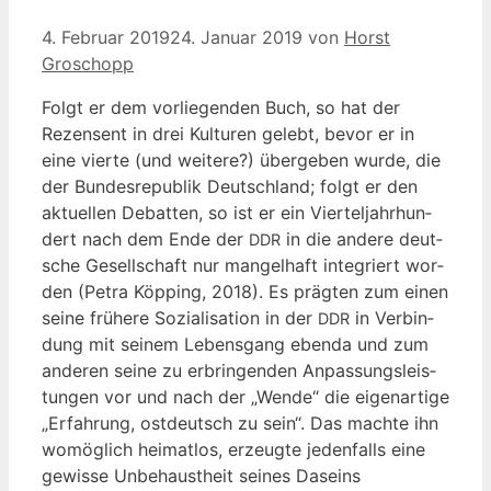
4. Februar 2019
24. Januar 2019
von
Horst
Groschopp
Folgt er dem vor­lie­gen­den Buch, so hat der
Rezen­sent in drei Kul­tu­ren gelebt, bevor er in
eine vier­te (und wei­te­re?) über­ge­ben wur­de, die
der Bun­des­re­pu­blik Deutsch­land; folgt er den
aktu­el­len Debat­ten, so ist er ein Vier­tel­jahr­hun­
dert nach dem Ende der
in die ande­re deut­
DDR
sche Gesell­schaft nur man­gel­haft inte­griert wor­
den (Petra Köp­ping, 2018). Es präg­ten zum einen
sei­ne frü­he­re Sozia­li­sa­ti­on in der
in Ver­bin­
DDR
dung mit sei­nem Lebens­gang eben­da und zum
ande­ren sei­ne zu erbrin­gen­den Anpas­sungs­leis­
tun­gen vor und nach der „Wen­de“ die eigen­ar­ti­ge
„Erfah­rung, ost­deutsch zu sein“. Das mach­te ihn
womög­lich hei­mat­los, erzeug­te jeden­falls eine
gewis­se Unbe­haust­heit sei­nes Daseins