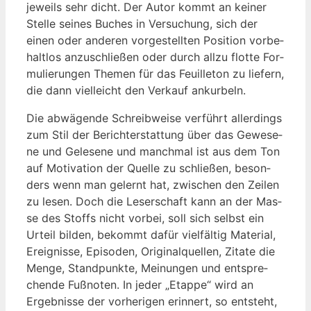
jeweils sehr dicht. Der Autor kommt an kei­ner
Stel­le sei­nes Buches in Ver­su­chung, sich der
einen oder ande­ren vor­ge­stell­ten Posi­ti­on vor­be­
halt­los anzu­schlie­ßen oder durch all­zu flot­te For­
mu­lie­run­gen The­men für das Feuil­le­ton zu lie­fern,
die dann viel­leicht den Ver­kauf ankurbeln.
Die abwä­gen­de Schreib­wei­se ver­führt aller­dings
zum Stil der Bericht­erstat­tung über das Gewe­se­
ne und Gele­se­ne und manch­mal ist aus dem Ton
auf Moti­va­ti­on der Quel­le zu schlie­ßen, beson­
ders wenn man gelernt hat, zwi­schen den Zei­len
zu lesen. Doch die Leser­schaft kann an der Mas­
se des Stoffs nicht vor­bei, soll sich selbst ein
Urteil bil­den, bekommt dafür viel­fäl­tig Mate­ri­al,
Ereig­nis­se, Epi­so­den, Ori­gi­nal­quel­len, Zita­te die
Men­ge, Stand­punk­te, Mei­nun­gen und ent­spre­
chen­de Fuß­no­ten. In jeder „Etap­pe“ wird an
Ergeb­nis­se der vor­he­ri­gen erin­nert, so ent­steht,