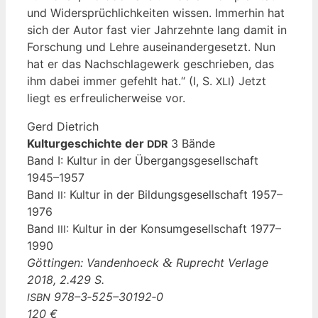
und Wider­sprüch­lich­kei­ten wis­sen. Immer­hin hat
sich der Autor fast vier Jahr­zehn­te lang damit in
For­schung und Leh­re aus­ein­an­der­ge­setzt. Nun
hat er das Nach­schla­ge­werk geschrie­ben, das
ihm dabei immer gefehlt hat.“ (I, S.
) Jetzt
XLI
liegt es erfreu­li­cher­wei­se vor.
Gerd Diet­rich
Kul­tur­ge­schich­te der
3 Bände
DDR
Band I: Kul­tur in der Über­gangs­ge­sell­schaft
1945–1957
Band
: Kul­tur in der Bil­dungs­ge­sell­schaft 1957–
II
1976
Band
: Kul­tur in der Kon­sum­ge­sell­schaft 1977–
III
1990
Göt­tin­gen: Van­den­hoeck
&
Ruprecht Ver­la­ge
2018, 2.429 S.
978–3‑525–30192‑0
ISBN
120 €