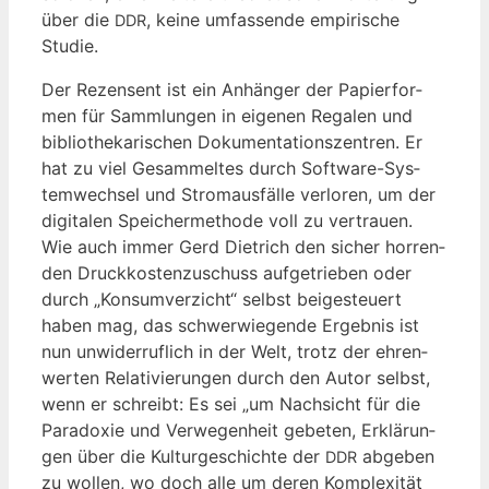
über die
, kei­ne umfas­sen­de empi­ri­sche
DDR
Studie.
Der Rezen­sent ist ein Anhän­ger der Papier­for­
men für Samm­lun­gen in eige­nen Rega­len und
biblio­the­ka­ri­schen Doku­men­ta­ti­ons­zen­tren. Er
hat zu viel Gesam­mel­tes durch Soft­ware-Sys­
tem­wech­sel und Strom­aus­fäl­le ver­lo­ren, um der
digi­ta­len Spei­cher­me­tho­de voll zu ver­trau­en.
Wie auch immer Gerd Diet­rich den sicher hor­ren­
den Druck­kos­ten­zu­schuss auf­ge­trie­ben oder
durch „Kon­sum­ver­zicht“ selbst bei­gesteu­ert
haben mag, das schwer­wie­gen­de Ergeb­nis ist
nun unwi­der­ruf­lich in der Welt, trotz der ehren­
wer­ten Rela­ti­vie­run­gen durch den Autor selbst,
wenn er schreibt: Es sei „um Nach­sicht für die
Para­do­xie und Ver­we­gen­heit gebe­ten, Erklä­run­
gen über die Kul­tur­ge­schich­te der
abge­ben
DDR
zu wol­len, wo doch alle um deren Kom­ple­xi­tät