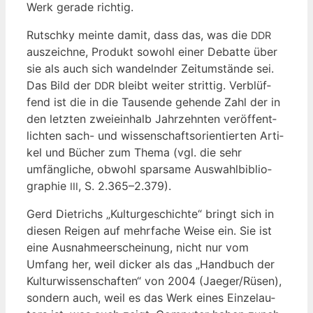
Werk gera­de richtig.
Rutsch­ky mein­te damit, dass das, was die
DDR
aus­zeich­ne, Pro­dukt sowohl einer Debat­te über
sie als auch sich wan­deln­der Zeit­um­stän­de sei.
Das Bild der
bleibt wei­ter strit­tig. Ver­blüf­
DDR
fend ist die in die Tau­sen­de gehen­de Zahl der in
den letz­ten zwei­ein­halb Jahr­zehn­ten ver­öf­fent­
lich­ten sach- und wis­sen­schafts­ori­en­tier­ten Arti­
kel und Bücher zum The­ma (vgl. die sehr
umfäng­li­che, obwohl spar­sa­me Aus­wahl­bi­blio­
gra­phie
, S. 2.365–2.379).
III
Gerd Diet­richs „Kul­tur­ge­schich­te“ bringt sich in
die­sen Rei­gen auf mehr­fa­che Wei­se ein. Sie ist
eine Aus­nah­me­erschei­nung, nicht nur vom
Umfang her, weil dicker als das „Hand­buch der
Kul­tur­wis­sen­schaf­ten“ von 2004 (Jaeger/Rüsen),
son­dern auch, weil es das Werk eines Ein­zel­au­