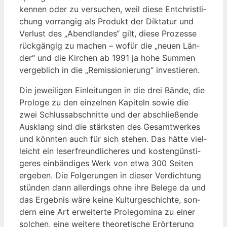
ken­nen oder zu ver­su­chen, weil die­se Ent­christ­li­
chung vor­ran­gig als Pro­dukt der Dik­ta­tur und
Ver­lust des „Abend­lan­des“ gilt, die­se Pro­zes­se
rück­gän­gig zu machen – wofür die „neu­en Län­
der“ und die Kir­chen ab 1991 ja hohe Sum­men
ver­geb­lich in die „Remis­sio­nie­rung“ investieren.
Die jewei­li­gen Ein­lei­tun­gen in die drei Bän­de, die
Pro­lo­ge zu den ein­zel­nen Kapi­teln sowie die
zwei Schluss­ab­schnit­te und der abschlie­ßen­de
Aus­klang sind die stärks­ten des Gesamt­wer­kes
und könn­ten auch für sich ste­hen. Das hät­te viel­
leicht ein leser­freund­li­che­res und kos­ten­güns­ti­
ge­res ein­bän­di­ges Werk von etwa 300 Sei­ten
erge­ben. Die Fol­ge­run­gen in die­ser Ver­dich­tung
stün­den dann aller­dings ohne ihre Bele­ge da und
das Ergeb­nis wäre kei­ne Kul­tur­ge­schich­te, son­
dern eine Art erwei­ter­te Pro­le­go­mi­na zu einer
sol­chen, eine wei­te­re theo­re­ti­sche Erör­te­rung