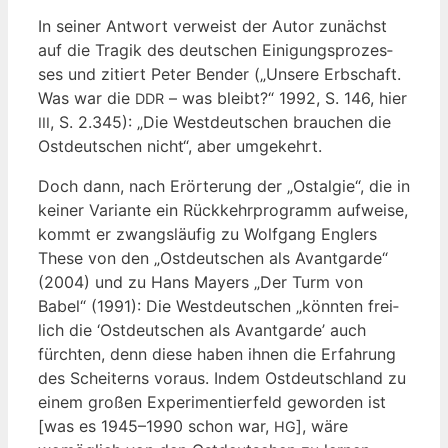
In sei­ner Ant­wort ver­weist der Autor zunächst
auf die Tra­gik des deut­schen Eini­gungs­pro­zes­
ses und zitiert Peter Ben­der („Unse­re Erb­schaft.
Was war die
– was bleibt?“ 1992, S. 146, hier
DDR
, S. 2.345): „Die West­deut­schen brau­chen die
III
Ost­deut­schen nicht“, aber umgekehrt.
Doch dann, nach Erör­te­rung der „Ost­al­gie“, die in
kei­ner Vari­an­te ein Rück­kehr­pro­gramm auf­wei­se,
kommt er zwangs­läu­fig zu Wolf­gang Eng­lers
The­se von den „Ost­deut­schen als Avant­gar­de“
(2004) und zu Hans May­ers „Der Turm von
Babel“ (1991): Die West­deut­schen „könn­ten frei­
lich die ‘Ost­deut­schen als Avant­gar­de’ auch
fürch­ten, denn die­se haben ihnen die Erfah­rung
des Schei­terns vor­aus. Indem Ost­deutsch­land zu
einem gro­ßen Expe­ri­men­tier­feld gewor­den ist
[was es 1945–1990 schon war,
], wäre
HG