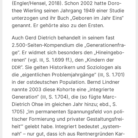
(Engler/Hensel, 2018). Schon 2002 hat­te Doro­
thee Wier­ling sei­nen Jahr­gang 1949 einer Stu­die
unter­zo­gen und ihr Buch „Gebo­ren im Jahr Eins“
genannt. Er gehör­te also zu den Ersten.
Auch Gerd Diet­rich behan­delt in sei­nem fast
2.500-Seiten-Kompendium die „Gene­ra­tio­nen­fra­
ge“. Er wid­met sich beson­ders den „Hin­ein­ge­bo­
re­nen“ (vgl.
, S. 1.699 ff.), den „Kin­dern der
III
“. Sie gel­ten His­to­ri­kern und Sozio­lo­gen als
DDR
die „eigent­li­chen Pro­blem­jahr­gän­ge“ (
, S. 1.701)
III
in der ost­deut­schen Popu­la­ti­on. Bernd Lind­ner
nann­te 2003 die­se Kohor­te eine „inte­grier­te
Gene­ra­ti­on“ (
, S. 1.704), die (so füg­te Marc-
III
Diet­rich Ohse im glei­chen Jahr hin­zu; ebd., S.
1705) „‘im per­ma­nen­ten Span­nungs­feld von poli­
ti­scher For­mie­rung und pri­va­ter Gestal­tungs­frei­
heit’“ gelebt habe. Inte­griert bedeu­tet „sys­tem­
nah“ – nur gut, dass ich aus Rent­ner­grün­den Kar­