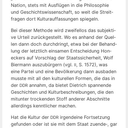
Nati­on, stets mit Aus­flü­gen in die Phi­lo­so­phie
und Geschichts­wis­sen­schaft, so weit die Streit­
fra­gen dort Kul­tur­auf­fas­sun­gen spiegeln.
Bei die­ser Metho­de wird zwei­fel­los das sub­jek­ti­
ve Urteil zurück­ge­stellt. Wo es anhand der Quel­
len dann doch durch­dringt, etwa bei der Behand­
lung der letzt­lich ein­sa­men Ent­schei­dung Hon­
eckers auf Vor­schlag der Staats­si­cher­heit, Wolf
Bier­mann aus­zu­bür­gern (vgl.
, S. 1572), was
II
eine Par­tei und eine Bevöl­ke­rung dann aus­ba­den
muss­te mit all den kul­tu­rel­len For­men, die das in
der
annahm, da bie­tet Diet­rich span­nen­de
DDR
Geschich­ten und Kul­tur­be­schrei­bun­gen, die den
mit­un­ter tro­cken­den Stoff ande­rer Abschnit­te
aller­dings kennt­li­cher machen.
Hat die Kul­tur der
irgend­ei­ne Fort­set­zung
DDR
gefun­den oder ist sie mit dem Staat zuende‑, gar