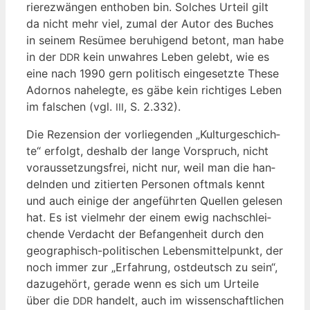
rie­re­zwän­gen ent­ho­ben bin. Sol­ches Urteil gilt
da nicht mehr viel, zumal der Autor des Buches
in sei­nem Resü­mee beru­hi­gend betont, man habe
in der
kein unwah­res Leben gelebt, wie es
DDR
eine nach 1990 gern poli­tisch ein­ge­setz­te The­se
Ador­nos nahe­leg­te, es gäbe kein rich­ti­ges Leben
im fal­schen (vgl.
, S. 2.332).
III
Die Rezen­si­on der vor­lie­gen­den „Kul­tur­ge­schich­
te“ erfolgt, des­halb der lan­ge Vor­spruch, nicht
vor­aus­set­zungs­frei, nicht nur, weil man die han­
deln­den und zitier­ten Per­so­nen oft­mals kennt
und auch eini­ge der ange­führ­ten Quel­len gele­sen
hat. Es ist viel­mehr der einem ewig nach­schlei­
chen­de Ver­dacht der Befan­gen­heit durch den
geo­gra­phisch-poli­ti­schen Lebens­mit­tel­punkt, der
noch immer zur „Erfah­rung, ost­deutsch zu sein“,
dazu­ge­hört, gera­de wenn es sich um Urtei­le
über die
han­delt, auch im wis­sen­schaft­li­chen
DDR