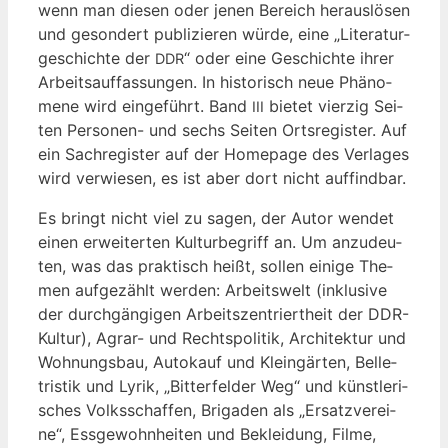
wenn man die­sen oder jenen Bereich her­aus­lö­sen
und geson­dert publi­zie­ren wür­de, eine „Lite­ra­tur­
ge­schich­te der
“ oder eine Geschich­te ihrer
DDR
Arbeits­auf­fas­sun­gen. In his­to­risch neue Phä­no­
me­ne wird ein­ge­führt. Band
bie­tet vier­zig Sei­
III
ten Per­so­nen- und sechs Sei­ten Orts­re­gis­ter. Auf
ein Sach­re­gis­ter auf der Home­page des Ver­la­ges
wird ver­wie­sen, es ist aber dort nicht auffindbar.
Es bringt nicht viel zu sagen, der Autor wen­det
einen erwei­ter­ten Kul­tur­be­griff an. Um anzu­deu­
ten, was das prak­tisch heißt, sol­len eini­ge The­
men auf­ge­zählt wer­den: Arbeits­welt (inklu­si­ve
der durch­gän­gi­gen Arbeits­zen­triert­heit der DDR-
Kul­tur), Agrar- und Rechts­po­li­tik, Archi­tek­tur und
Woh­nungs­bau, Auto­kauf und Klein­gär­ten, Bel­le­
tris­tik und Lyrik, „Bit­ter­fel­der Weg“ und künst­le­ri­
sches Volks­schaf­fen, Bri­ga­den als „Ersatz­ver­ei­
ne“, Ess­ge­wohn­hei­ten und Beklei­dung, Fil­me,