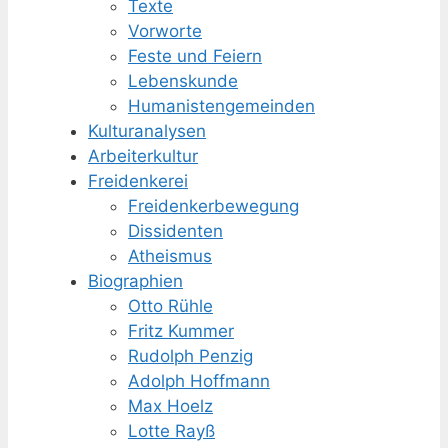
Texte
Vorworte
Feste und Feiern
Lebenskunde
Humanisten­gemeinden
Kulturanalysen
Arbeiterkultur
Freidenkerei
Freidenker­bewegung
Dissidenten
Atheismus
Biographien
Otto Rühle
Fritz Kummer
Rudolph Penzig
Adolph Hoffmann
Max Hoelz
Lotte Rayß