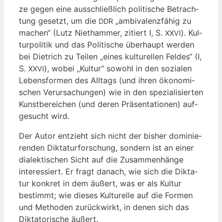
ze gegen eine aus­schließ­lich poli­ti­sche Betrach­
tung gesetzt, um die
„ambi­va­lenz­fä­hig zu
DDR
machen“ (Lutz Niet­ham­mer, zitiert I, S.
). Kul­
XXVI
tur­po­li­tik und das Poli­ti­sche über­haupt wer­den
bei Diet­rich zu Tei­len „eines kul­tu­rel­len Fel­des“ (I,
S.
), wobei „Kul­tur“ sowohl in den sozia­len
XXVI
Lebens­for­men des All­tags (und ihren öko­no­mi­
schen Ver­ur­sa­chun­gen) wie in den spe­zia­li­sier­ten
Kunst­be­rei­chen (und deren Prä­sen­ta­tio­nen) auf­
ge­sucht wird.
Der Autor ent­zieht sich nicht der bis­her domi­nie­
ren­den Dik­ta­tur­for­schung, son­dern ist an einer
dia­lek­ti­schen Sicht auf die Zusam­men­hän­ge
inter­es­siert. Er fragt danach, wie sich die Dik­ta­
tur kon­kret in dem äußert, was er als Kul­tur
bestimmt; wie die­ses Kul­tu­rel­le auf die For­men
und Metho­den zurück­wirkt, in denen sich das
Dik­ta­to­ri­sche äußert.