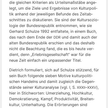
die glei­chen Kri­te­ri­en als Urteils­maß­stä­be ange­
legt, um die Zie­le und Ergeb­nis­se von Kul­tur­po­li­
tik anhand der jewei­li­gen Befun­de des Zeit­ab­
schnit­tes zu dis­ku­tie­ren. Sie sind der Kul­tur­so­zio­
lo­gie der Bun­des­re­pu­blik ent­nom­men, wie sie
Ger­hard Schul­ze 1992 ent­fal­te­te, in einem Buch,
das nach dem Ende der
und damit auch der
DDR
alten Bun­des­re­pu­blik erschien und das des­halb
nicht die Beach­tung fand, die es bis heu­te ver­
dient, denn „Erleb­nis­ge­sell­schaft“ war für die
neue Zeit ein­fach ein unpas­sen­der Titel.
Diet­rich for­mu­liert, sich auf Schul­ze stüt­zend, für
sein Buch fol­gen­de sie­ben Moti­ve kul­tur­po­li­ti­
schen Han­delns und damit zugleich die Gegen­
stän­de sei­ner Kul­tur­ana­ly­se (vgl. I, S.
–
),
XXXII
XXXV
hier in Stich­wor­ten: Umer­zie­hung, Hoch­kul­tur,
Demo­kra­tie­rung, Kampf, Pro­duk­ti­vi­tät, Brei­ten­
kul­tur, Unter­hal­tung. Die Erör­te­run­gen sind