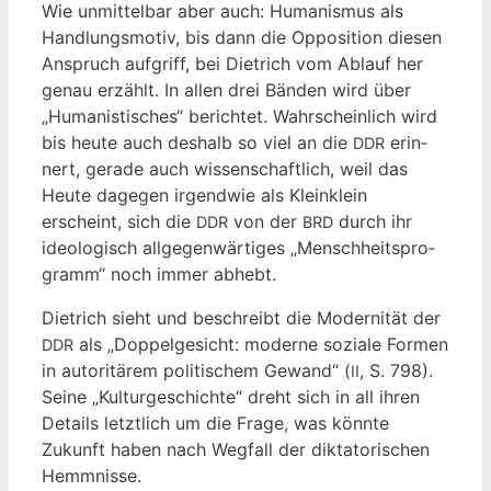
Wie unmit­tel­bar aber auch: Huma­nis­mus als
Hand­lungs­mo­tiv, bis dann die Oppo­si­ti­on die­sen
Anspruch auf­griff, bei Diet­rich vom Ablauf her
genau erzählt. In allen drei Bän­den wird über
„Huma­nis­ti­sches“ berich­tet. Wahr­schein­lich wird
bis heu­te auch des­halb so viel an die
erin­
DDR
nert, gera­de auch wis­sen­schaft­lich, weil das
Heu­te dage­gen irgend­wie als Klein­klein
erscheint, sich die
von der
durch ihr
DDR
BRD
ideo­lo­gisch all­ge­gen­wär­ti­ges „Mensch­heits­pro­
gramm“ noch immer abhebt.
Diet­rich sieht und beschreibt die Moder­ni­tät der
als „Dop­pel­ge­sicht: moder­ne sozia­le For­men
DDR
in auto­ri­tä­rem poli­ti­schem Gewand“ (
, S. 798).
II
Sei­ne „Kul­tur­ge­schich­te“ dreht sich in all ihren
Details letzt­lich um die Fra­ge, was könn­te
Zukunft haben nach Weg­fall der dik­ta­to­ri­schen
Hemmnisse.