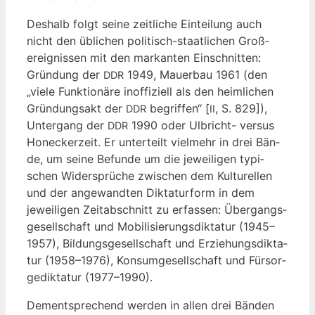
Des­halb folgt sei­ne zeit­li­che Ein­tei­lung auch
nicht den übli­chen poli­tisch-staat­li­chen Groß­
ereig­nis­sen mit den mar­kan­ten Ein­schnit­ten:
Grün­dung der
1949, Mau­er­bau 1961 (den
DDR
„vie­le Funk­tio­nä­re inof­fi­zi­ell als den heim­li­chen
Grün­dungs­akt der
begrif­fen“ [
, S. 829]),
DDR
II
Unter­gang der
1990 oder Ulb­richt- ver­sus
DDR
Hon­eck­er­zeit. Er unter­teilt viel­mehr in drei Bän­
de, um sei­ne Befun­de um die jewei­li­gen typi­
schen Wider­sprü­che zwi­schen dem Kul­tu­rel­len
und der ange­wand­ten Dik­ta­tur­form in dem
jewei­li­gen Zeit­ab­schnitt zu erfas­sen: Über­gangs­
ge­sell­schaft und Mobi­li­sie­rungs­dik­ta­tur (1945–
1957), Bil­dungs­ge­sell­schaft und Erzie­hungs­dik­ta­
tur (1958–1976), Kon­sum­ge­sell­schaft und Für­sor­
ge­dik­ta­tur (1977–1990).
Dem­entspre­chend wer­den in allen drei Bän­den