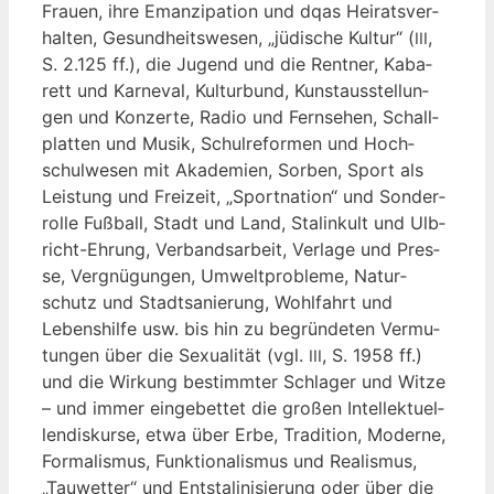
Frau­en, ihre Eman­zi­pa­ti­on und dqas Hei­rats­ver­
hal­ten, Gesund­heits­we­sen, „jüdi­sche Kul­tur“ (
,
III
S. 2.125 ff.), die Jugend und die Rent­ner, Kaba­
rett und Kar­ne­val, Kul­tur­bund, Kunst­aus­stel­lun­
gen und Kon­zer­te, Radio und Fern­se­hen, Schall­
plat­ten und Musik, Schul­re­for­men und Hoch­
schul­we­sen mit Aka­de­mien, Sor­ben, Sport als
Leis­tung und Frei­zeit, „Sport­na­ti­on“ und Son­der­
rol­le Fuß­ball, Stadt und Land, Sta­lin­kult und Ulb­
richt-Ehrung, Ver­bands­ar­beit, Ver­la­ge und Pres­
se, Ver­gnü­gun­gen, Umwelt­pro­ble­me, Natur­
schutz und Stadt­sa­nie­rung, Wohl­fahrt und
Lebens­hil­fe usw. bis hin zu begrün­de­ten Ver­mu­
tun­gen über die Sexua­li­tät (vgl.
, S. 1958 ff.)
III
und die Wir­kung bestimm­ter Schla­ger und Wit­ze
– und immer ein­ge­bet­tet die gro­ßen Intel­lek­tu­el­
len­dis­kur­se, etwa über Erbe, Tra­di­ti­on, Moder­ne,
For­ma­lis­mus, Funk­tio­na­lis­mus und Rea­lis­mus,
„Tau­wet­ter“ und Ent­sta­li­ni­sie­rung oder über die