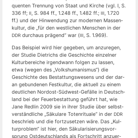
quen­ten Tren­nung von Staat und Kir­che (vgl. I, S.
336 ff;
, S. 984 ff., 1.248 ff., 1.482 ff.;
, 1.720
II
III
ff.) und der Hin­wen­dung zur moder­nen Mas­sen­
kul­tur, die „für den west­li­chen Men­schen in der
durch­aus prä­gend“ war (
, S. 1.969).
DDR
III
Das Bei­spiel wird hier gege­ben, um anzu­re­gen,
der Stu­die Diet­richs die Geschich­te ein­zel­ner
Kul­tur­be­rei­che irgend­wann fol­gen zu las­sen,
etwa (wegen des „Volks­hu­ma­nis­mus“) die
Geschich­te des Bestat­tungs­we­sens und der dar­
an gebun­de­nen Fest­kul­tur, die aktu­ell zu einem
deut­li­chen Nord­ost-Süd­west-Gefäl­le in Deutsch­
land bei der Feu­er­be­stat­tung geführt hat, wie
Jane Red­lin 2009 sie in ihrer Stu­die über selbst­
ver­ständ­li­che „Säku­la­re Toten­ri­tua­le“ in der
DDR
beschrieb und die fort­zu­set­zen wäre. Das „Kul­
tur­pro­blem“ ist hier, den Säku­la­ri­sie­rungs­vor­
sprung Ost­deutsch­lands als Fort­schritt anzu­er­