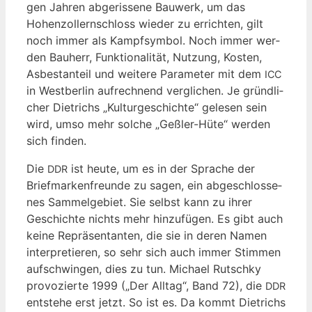
gen Jah­ren abge­ris­se­ne Bau­werk, um das
Hohen­zol­lern­schloss wie­der zu errich­ten, gilt
noch immer als Kampf­sym­bol. Noch immer wer­
den Bau­herr, Funk­tio­na­li­tät, Nut­zung, Kos­ten,
Asbest­an­teil und wei­te­re Para­me­ter mit dem
ICC
in West­ber­lin auf­rech­nend ver­gli­chen. Je gründ­li­
cher Diet­richs „Kul­tur­ge­schich­te“ gele­sen sein
wird, umso mehr sol­che „Geß­ler-Hüte“ wer­den
sich finden.
Die
ist heu­te, um es in der Spra­che der
DDR
Brief­mar­ken­freun­de zu sagen, ein abge­schlos­se­
nes Sam­mel­ge­biet. Sie selbst kann zu ihrer
Geschich­te nichts mehr hin­zu­fü­gen. Es gibt auch
kei­ne Reprä­sen­tan­ten, die sie in deren Namen
inter­pre­tie­ren, so sehr sich auch immer Stim­men
auf­schwin­gen, dies zu tun. Micha­el Rutsch­ky
pro­vo­zier­te 1999 („Der All­tag“, Band 72), die
DDR
ent­ste­he erst jetzt. So ist es. Da kommt Diet­richs