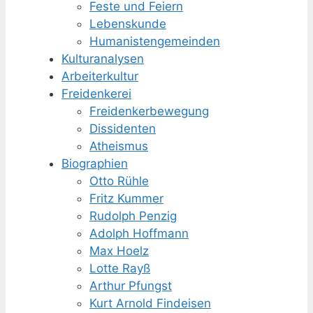
Feste und Feiern
Lebenskunde
Humanisten­gemeinden
Kulturanalysen
Arbeiterkultur
Freidenkerei
Freidenker­bewegung
Dissidenten
Atheismus
Biographien
Otto Rühle
Fritz Kummer
Rudolph Penzig
Adolph Hoffmann
Max Hoelz
Lotte Rayß
Arthur Pfungst
Kurt Arnold Findeisen