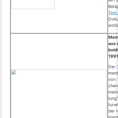
Bei­s
Text
Doku
enthä
Mei­
aus 
boldt
1991
Der
men­
von 1
chen 
mei­
lung“
tur­w
der
men­t