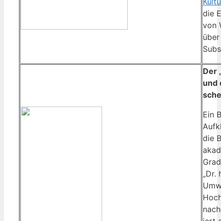
Kul­tu
die E
von W
über 
Sub­
Der „
und 
sche
Ein B
Auf­k
die 
aka­d
Gra­d
„Dr. 
Umwä
Hoch
nach 
iert 