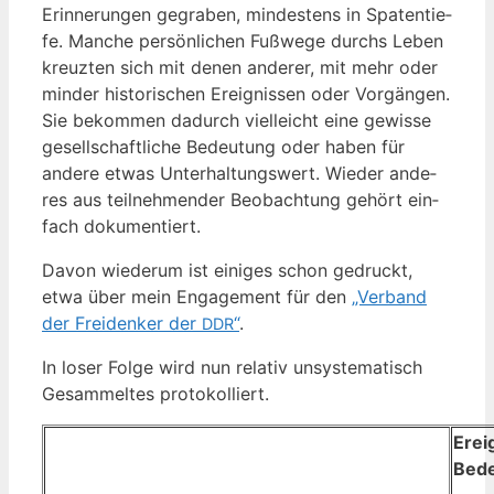
Erin­ne­run­gen gegra­ben, min­des­tens in Spa­ten­tie­
fe. Man­che per­sön­li­chen Fuß­we­ge durchs Leben
kreuz­ten sich mit denen ande­rer, mit mehr oder
min­der his­to­ri­schen Ereig­nis­sen oder Vor­gän­gen.
Sie bekom­men dadurch viel­leicht eine gewis­se
gesell­schaft­li­che Bedeu­tung oder haben für
ande­re etwas Unter­hal­tungs­wert. Wie­der ande­
res aus teil­neh­men­der Beob­ach­tung gehört ein­
fach dokumentiert.
Davon wie­der­um ist eini­ges schon gedruckt,
etwa über mein Enga­ge­ment für den
„Ver­band
der Frei­den­ker der
“
.
DDR
In loser Fol­ge wird nun rela­tiv unsys­te­ma­tisch
Gesam­mel­tes protokolliert.
Ereig
Bede