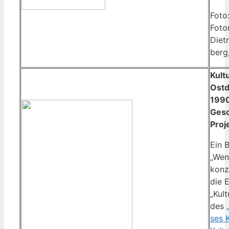
Foto
Foto­
Diet­
berg
Kul­
Ost­
1990
Gesc
Pro­j
Ein B
„Wen­
kon­z
die E
„Kult
des
ses K