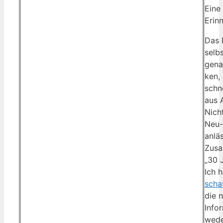
Eine 
Erin
Das F
selb
gena
ken,
schnel
aus 
Nicht
Neu-
anläs
Zusa
„30 
Ich h
scha
die 
Infor
weder