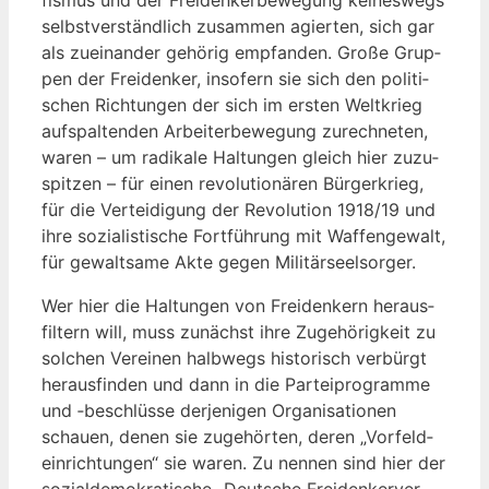
selbst­ver­ständ­lich zusam­men agier­ten, sich gar
als zuein­an­der gehö­rig emp­fan­den. Gro­ße Grup­
pen der Frei­den­ker, inso­fern sie sich den poli­ti­
schen Rich­tun­gen der sich im ers­ten Welt­krieg
auf­spal­ten­den Arbei­ter­be­we­gung zurech­ne­ten,
waren – um radi­ka­le Hal­tun­gen gleich hier zuzu­
spit­zen – für einen revo­lu­tio­nä­ren Bür­ger­krieg,
für die Ver­tei­di­gung der Revo­lu­ti­on 1918/19 und
ihre sozia­lis­ti­sche Fort­füh­rung mit Waf­fen­ge­walt,
für gewalt­sa­me Akte gegen Militärseelsorger.
Wer hier die Hal­tun­gen von Frei­den­kern her­aus­
fil­tern will, muss zunächst ihre Zuge­hö­rig­keit zu
sol­chen Ver­ei­nen halb­wegs his­to­risch ver­bürgt
her­aus­fin­den und dann in die Par­tei­pro­gram­me
und ‑beschlüs­se der­je­ni­gen Orga­ni­sa­tio­nen
schau­en, denen sie zuge­hör­ten, deren „Vor­feld­
ein­rich­tun­gen“ sie waren. Zu nen­nen sind hier der
sozi­al­de­mo­kra­ti­sche „Deut­sche Frei­den­ker­ver­