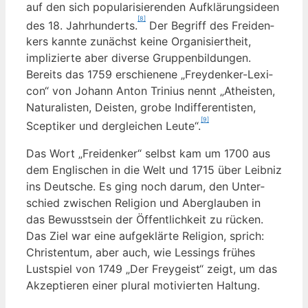
auf den sich popu­la­ri­sie­ren­den Auf­klä­rungs­ideen
[8]
des 18. Jahr­hun­derts.
Der Begriff des Frei­den­
kers kann­te zunächst kei­ne Orga­ni­siert­heit,
impli­zier­te aber diver­se Grup­pen­bil­dun­gen.
Bereits das 1759 erschie­ne­ne „Frey­den­ker-Lexi­
con“ von Johann Anton Tri­ni­us nennt „Athe­is­ten,
Natu­ra­lis­ten, Deis­ten, gro­be Indif­fe­ren­tis­ten,
[9]
Scep­ti­ker und der­glei­chen Leu­te“.
Das Wort „Frei­den­ker“ selbst kam um 1700 aus
dem Eng­li­schen in die Welt und 1715 über Leib­niz
ins Deut­sche. Es ging noch dar­um, den Unter­
schied zwi­schen Reli­gi­on und Aber­glau­ben in
das Bewusst­sein der Öffent­lich­keit zu rücken.
Das Ziel war eine auf­ge­klär­te Reli­gi­on, sprich:
Chris­ten­tum, aber auch, wie Les­sings frü­hes
Lust­spiel von 1749 „Der Frey­geist“ zeigt, um das
Akzep­tie­ren einer plu­ral moti­vier­ten Haltung.