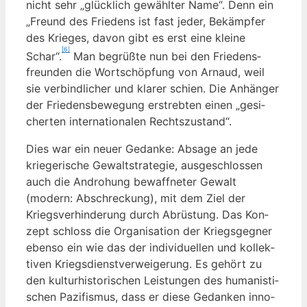
nicht sehr „glück­lich gewähl­ter Name“. Denn ein
„Freund des Frie­dens ist fast jeder, Bekämp­fer
des Krie­ges, davon gibt es erst eine klei­ne
[6]
Schar“.
Man begrüß­te nun bei den Frie­dens­
freun­den die Wort­schöp­fung von Arnaud, weil
sie ver­bind­li­cher und kla­rer schien. Die Anhän­ger
der Frie­dens­be­we­gung erstreb­ten einen „gesi­
cher­ten inter­na­tio­na­len Rechtszustand“.
Dies war ein neu­er Gedan­ke: Absa­ge an jede
krie­ge­ri­sche Gewalt­stra­te­gie, aus­ge­schlos­sen
auch die Andro­hung bewaff­ne­ter Gewalt
(modern: Abschre­ckung), mit dem Ziel der
Kriegs­ver­hin­de­rung durch Abrüs­tung. Das Kon­
zept schloss die Orga­ni­sa­ti­on der Kriegs­geg­ner
eben­so ein wie das der indi­vi­du­el­len und kol­lek­
ti­ven Kriegs­dienst­ver­wei­ge­rung. Es gehört zu
den kul­tur­his­to­ri­schen Leis­tun­gen des huma­nis­ti­
schen Pazi­fis­mus, dass er die­se Gedan­ken inno­