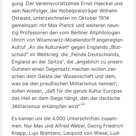
gung. Der Ver­eins­vor­sit­zen­de Ernst Hae­ckel und
sein Nach­fol­ger, der Nobel­preis­trä­ger Wil­helm
Ost­wald, unter­zeich­ne­ten im Okto­ber 1914
gemein­sam mit Max Planck und wei­te­ren neun­
zig Pro­fes­so­ren den vom Ber­li­ner Alt­phi­lo­lo­gen
Ulrich von Wila­mo­witz-Moel­len­dorff ange­reg­ten
Auf­ruf „An die Kul­tur­welt“ gegen Eng­lands „Blut­
schuld“ im Welt­krieg: die „Fein­de Deutsch­lands,
Eng­land an der Spit­ze“, die „angeb­lich zu unsern
Guns­ten einen Gegen­satz machen wol­len zwi­
schen dem Geis­te der Wis­sen­schaft und dem,
was sie den preu­ßi­schen Mili­ta­ris­mus nen­nen“,
sol­len wis­sen, „daß für die gan­ze Kul­tur Euro­pas
das Heil an dem Sie­ge hängt, den der deut­sche
[21]
‚Mili­ta­ris­mus‘ erkämp­fen wird“.
Es kamen um die 4.000 Unter­schrif­ten zusam­
men. Nur Max und Alfred Weber, Georg Fried­rich
Knapp, Lujo Bren­ta­no, Leo­pold von Wie­se, Lud­