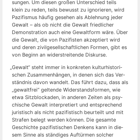
sun­gen. Um die­sen gro­ßen Unter­schied teils
klein zu reden, teils bewusst zu igno­rie­ren, wird
Pazi­fis­mus häu­fig gese­hen als Ableh­nung jeder
Gewalt – als ob nicht die Gewalt fried­li­cher
Demons­tra­ti­on auch eine Gewalt­form wäre. Über
die Gewalt, die von Pazi­fis­ten akzep­tiert wird
und deren zivil­ge­sell­schaft­li­chen For­men, gibt es
von Beginn an wider­strei­ten­de Diskurse.
„
Gewalt“ steht immer in kon­kre­ten kul­tur­his­to­ri­
schen Zusam­men­hän­gen, in denen sich das Ver­
ständ­nis davon wan­delt. Das führt dazu, dass als
„gewalt­frei“ gel­ten­de Wider­stands­for­men, wie
etwa Sitz­blo­cka­den, in ande­ren Zei­ten als psy­
chi­sche Gewalt inter­pre­tiert und ent­spre­chend
juris­tisch als nicht pazi­fis­tisch beur­teilt und mit
Stra­fen belegt wer­den kön­nen. Die gesam­te
Geschich­te pazi­fis­ti­schen Den­kens kann in die­
sem Sin­ne als stän­di­ges Auf­tür­men sol­cher