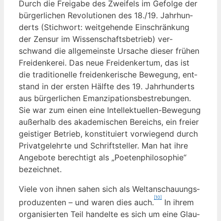
Durch die Frei­ga­be des Zwei­fels im Gefol­ge der
bür­ger­li­chen Revo­lu­tio­nen des 18./19. Jahr­hun­
derts (Stich­wort: weit­ge­hen­de Ein­schrän­kung
der Zen­sur im Wis­sen­schafts­be­trieb) ver­
schwand die all­ge­meins­te Ursa­che die­ser frü­hen
Frei­den­ke­rei. Das neue Frei­den­ker­tum, das ist
die tra­di­tio­nel­le frei­den­ke­ri­sche Bewe­gung, ent­
stand in der ers­ten Hälf­te des 19. Jahr­hun­derts
aus bür­ger­li­chen Eman­zi­pa­ti­ons­be­stre­bun­gen.
Sie war zum einen eine Intel­lek­tu­el­len-Bewe­gung
außer­halb des aka­de­mi­schen Bereichs, ein frei­er
geis­ti­ger Betrieb, kon­sti­tu­iert vor­wie­gend durch
Pri­vat­ge­lehr­te und Schrift­stel­ler. Man hat ihre
Ange­bo­te berech­tigt als „Poe­ten­phi­lo­so­phie“
bezeichnet.
Vie­le von ihnen sahen sich als Welt­an­schau­ungs­
[10]
pro­du­zen­ten – und waren dies auch.
In ihrem
orga­ni­sier­ten Teil han­del­te es sich um eine Glau­