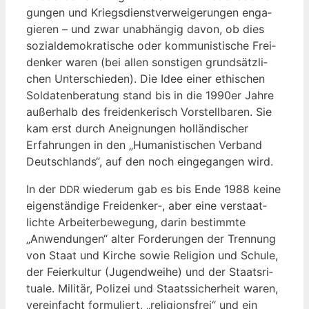
gun­gen und Kriegs­dienst­ver­wei­ge­run­gen enga­
gie­ren – und zwar unab­hän­gig davon, ob dies
sozi­al­de­mo­kra­ti­sche oder kom­mu­nis­ti­sche Frei­
den­ker waren (bei allen sons­ti­gen grund­sätz­li­
chen Unter­schie­den). Die Idee einer ethi­schen
Sol­da­ten­be­ra­tung stand bis in die 1990er Jah­re
außer­halb des frei­den­ke­risch Vor­stell­ba­ren. Sie
kam erst durch Aneig­nun­gen hol­län­di­scher
Erfah­run­gen in den „Huma­nis­ti­schen Ver­band
Deutsch­lands“, auf den noch ein­ge­gan­gen wird.
In der
wie­der­um gab es bis Ende 1988 kei­ne
DDR
eigen­stän­di­ge Freidenker‑, aber eine ver­staat­
lich­te Arbei­ter­be­we­gung, dar­in bestimm­te
„Anwen­dun­gen“ alter For­de­run­gen der Tren­nung
von Staat und Kir­che sowie Reli­gi­on und Schu­le,
der Fei­er­kul­tur (Jugend­wei­he) und der Staats­ri­
tua­le. Mili­tär, Poli­zei und Staats­si­cher­heit waren,
ver­ein­facht for­mu­liert, „reli­gi­ons­frei“ und ein