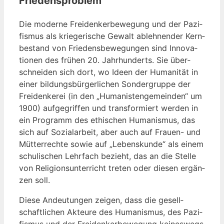
Friedensproblem
Die moder­ne Frei­den­ker­be­we­gung und der Pazi­
fis­mus als krie­ge­ri­sche Gewalt ableh­nen­der Kern­
be­stand von Frie­dens­be­we­gun­gen sind Inno­va­
tio­nen des frü­hen 20. Jahr­hun­derts. Sie über­
schnei­den sich dort, wo Ideen der Huma­ni­tät in
einer bil­dungs­bür­ger­li­chen Son­der­grup­pe der
Frei­den­ke­rei (in den „Huma­nis­ten­ge­mein­den“ um
1900) auf­ge­grif­fen und trans­for­miert wer­den in
ein Pro­gramm des ethi­schen Huma­nis­mus, das
sich auf Sozi­al­ar­beit, aber auch auf Frau­en- und
Müt­ter­rech­te sowie auf „Lebens­kun­de“ als einem
schu­li­schen Lehr­fach bezieht, das an die Stel­le
von Reli­gi­ons­un­ter­richt tre­ten oder die­sen ergän­
zen soll.
Die­se Andeu­tun­gen zei­gen, dass die gesell­
schaft­li­chen Akteu­re des Huma­nis­mus, des Pazi­
fis­mus und der Frei­den­ker­be­we­gung kei­nes­wegs