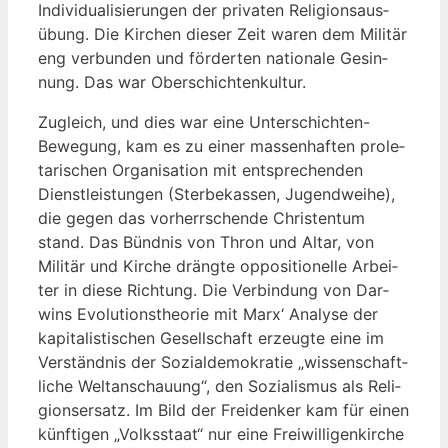
Indi­vi­dua­li­sie­run­gen der pri­va­ten Reli­gi­ons­aus­
übung. Die Kir­chen die­ser Zeit waren dem Mili­tär
eng ver­bun­den und för­der­ten natio­na­le Gesin­
nung. Das war Oberschichtenkultur.
Zugleich, und dies war eine Unter­schich­ten-
Bewe­gung, kam es zu einer mas­sen­haf­ten pro­le­
ta­ri­schen Orga­ni­sa­ti­on mit ent­spre­chen­den
Dienst­leis­tun­gen (Ster­be­kas­sen, Jugend­wei­he),
die gegen das vor­herr­schen­de Chris­ten­tum
stand. Das Bünd­nis von Thron und Altar, von
Mili­tär und Kir­che dräng­te oppo­si­tio­nel­le Arbei­
ter in die­se Rich­tung. Die Ver­bin­dung von Dar­
wins Evo­lu­ti­ons­theo­rie mit Marx‘ Ana­ly­se der
kapi­ta­lis­ti­schen Gesell­schaft erzeug­te eine im
Ver­ständ­nis der Sozi­al­de­mo­kra­tie „wis­sen­schaft­
li­che Welt­an­schau­ung“, den Sozia­lis­mus als Reli­
gi­ons­er­satz. Im Bild der Frei­den­ker kam für einen
künf­ti­gen „Volks­staat“ nur eine Frei­wil­li­gen­kir­che