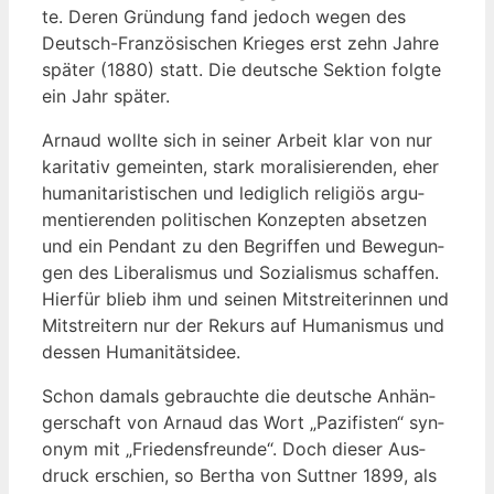
te. Deren Grün­dung fand jedoch wegen des
Deutsch-Fran­zö­si­schen Krie­ges erst zehn Jah­re
spä­ter (1880) statt. Die deut­sche Sek­ti­on folg­te
ein Jahr später.
Arnaud woll­te sich in sei­ner Arbeit klar von nur
kari­ta­tiv gemein­ten, stark mora­li­sie­ren­den, eher
huma­ni­ta­ris­ti­schen und ledig­lich reli­gi­ös argu­
men­tie­ren­den poli­ti­schen Kon­zep­ten abset­zen
und ein Pen­dant zu den Begrif­fen und Bewe­gun­
gen des Libe­ra­lis­mus und Sozia­lis­mus schaf­fen.
Hier­für blieb ihm und sei­nen Mit­strei­te­rin­nen und
Mit­strei­tern nur der Rekurs auf Huma­nis­mus und
des­sen Humanitätsidee.
Schon damals gebrauch­te die deut­sche Anhän­
ger­schaft von Arnaud das Wort „Pazi­fis­ten“ syn­
onym mit „Frie­dens­freun­de“. Doch die­ser Aus­
druck erschien, so Ber­tha von Sutt­ner 1899, als