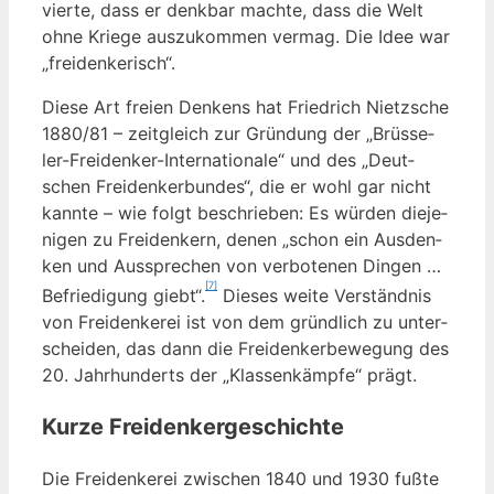
vier­te, dass er denk­bar mach­te, dass die Welt
ohne Krie­ge aus­zu­kom­men ver­mag. Die Idee war
„frei­den­ke­risch“.
Die­se Art frei­en Den­kens hat Fried­rich Nietz­sche
1880/81 – zeit­gleich zur Grün­dung der „Brüs­se­
ler-Frei­den­ker-Inter­na­tio­na­le“ und des „Deut­
schen Frei­den­ker­bun­des“, die er wohl gar nicht
kann­te – wie folgt beschrie­ben: Es wür­den die­je­
ni­gen zu Frei­den­kern, denen „schon ein Aus­den­
ken und Aus­spre­chen von ver­bo­te­nen Din­gen …
[7]
Befrie­di­gung gie­bt“.
Die­ses wei­te Ver­ständ­nis
von Frei­den­ke­rei ist von dem gründ­lich zu unter­
schei­den, das dann die Frei­den­ker­be­we­gung des
20. Jahr­hun­derts der „Klas­sen­kämp­fe“ prägt.
Kurze Freidenkergeschichte
Die Frei­den­ke­rei zwi­schen 1840 und 1930 fuß­te