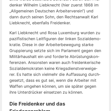
den­ker Wil­helm Lieb­knecht (hier zuerst 1868 im
„All­ge­mei­nen Deut­schen Arbei­ter­ver­ein“) und
dann durch sei­nen Sohn, den Rechts­an­walt Karl
Lieb­knecht, eben­falls Freidenker.
Karl Lieb­knecht und Rosa Luxem­burg wur­den zu
pazi­fis­ti­schen Leit­fi­gu­ren der lin­ken Sozi­al­de­mo­
kra­tie. Die­se in der Arbei­ter­be­we­gung star­ke
Grup­pie­rung setz­te sich im Par­la­ment gegen den
Mili­tär­haus­halt ein und for­der­te Abrüs­tungs­kon­
fe­ren­zen. Ansons­ten waren auch frei­den­ke­ri­sche
Sozi­al­de­mo­kra­ten kei­ne Kriegs­dienst­ver­wei­ge­
rer. Es hat­te sich viel­mehr die Auf­fas­sung durch­
ge­setzt, dass es gut sei, wenn die Arbei­ter mit
Waf­fen umge­hen kön­nen, um sie spä­ter gegen
ihre Unter­drü­cker ein­set­zen zu können.
Die Freidenker und das