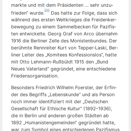
mark­te und mit dem Prä­si­den­ten … sehr unzu­
[23]
frie­den“ wur­de.
Das hat­te zur Fol­ge, dass sich
wäh­rend des ers­ten Welt­krie­ges die Frei­den­ker­
be­we­gung zu einem Sam­mel­be­cken für Pazi­fis­
ten ent­wi­ckel­te. Georg Graf von Arco über­nahm
1916 die Ber­li­ner Zel­le des Monis­ten­bun­des. Der
berühm­te Renn­rei­ter Kurt von Tep­per-Laski, Ber­
li­ner Lei­ter des „Komi­tees Kon­fes­si­ons­los“, hat­te
mit Otto Leh­mann-Ruß­büldt 1915 den „Bund
Neu­es Vater­land“ gegrün­det, eine ent­schie­de­ne
Friedensorganisation.
Beson­ders Fried­rich Wil­helm Foers­ter, der Erfin­
der des Begriffs „Lebens­kun­de“ und als Per­son
noch immer iden­ti­fi­ziert mit der „Deut­schen
Gesell­schaft für Ethi­sche Kul­tur“ (1892–1936),
die in Ber­lin und ande­ren gro­ßen Städ­ten ab
1892 „Huma­nis­ten­ge­mein­den“ gegrün­det hat­te,
war zum Sym­bol eines ent­schie­de­nen Pazi­fis­mus