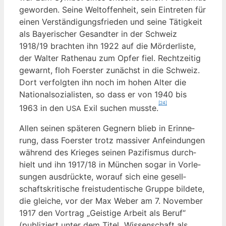
gewor­den. Sei­ne Welt­of­fen­heit, sein Ein­tre­ten für
einen Ver­stän­di­gungs­frie­den und sei­ne Tätig­keit
als Baye­ri­scher Gesand­ter in der Schweiz
1918/19 brach­ten ihn 1922 auf die Mör­der­lis­te,
der Wal­ter Rathen­au zum Opfer fiel. Recht­zei­tig
gewarnt, floh Foers­ter zunächst in die Schweiz.
Dort ver­folg­ten ihn noch im hohen Alter die
Natio­nal­so­zia­lis­ten, so dass er von 1940 bis
[24]
1963 in den
Exil suchen muss­te.
USA
Allen sei­nen spä­te­ren Geg­nern blieb in Erin­ne­
rung, dass Foers­ter trotz mas­si­ver Anfein­dun­gen
wäh­rend des Krie­ges sei­nen Pazi­fis­mus durch­
hielt und ihn 1917/18 in Mün­chen sogar in Vor­le­
sun­gen aus­drück­te, wor­auf sich eine gesell­
schafts­kri­ti­sche frei­stu­den­ti­sche Grup­pe bil­de­te,
die glei­che, vor der Max Weber am 7. Novem­ber
1917 den Vor­trag „Geis­ti­ge Arbeit als Beruf“
(publi­ziert unter dem Titel „Wis­sen­schaft als