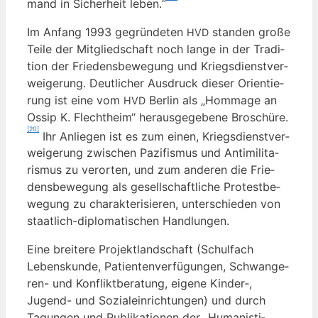
mand in Sicher­heit leben.“
Im Anfang 1993 gegrün­de­ten
stan­den gro­ße
HVD
Tei­le der Mit­glied­schaft noch lan­ge in der Tra­di­
ti­on der Frie­dens­be­we­gung und Kriegs­dienst­ver­
wei­ge­rung. Deut­li­cher Aus­druck die­ser Ori­en­tie­
rung ist eine vom
Ber­lin als „Hom­mage an
HVD
Ossip K. Flecht­heim“ her­aus­ge­ge­be­ne Bro­schü­re.
[20]
Ihr Anlie­gen ist es zum einen, Kriegs­dienst­ver­
wei­ge­rung zwi­schen Pazi­fis­mus und Anti­mi­li­ta­
ris­mus zu ver­or­ten, und zum ande­ren die Frie­
dens­be­we­gung als gesell­schaft­li­che Pro­test­be­
we­gung zu cha­rak­te­ri­sie­ren, unter­schie­den von
staat­lich-diplo­ma­ti­schen Handlungen.
Eine brei­te­re Pro­jekt­land­schaft (Schul­fach
Lebens­kun­de, Pati­en­ten­ver­fü­gun­gen, Schwan­ge­
ren- und Kon­flikt­be­ra­tung, eige­ne Kinder‑,
Jugend- und Sozi­al­ein­rich­tun­gen) und durch
Tagun­gen und Publi­ka­tio­nen der „Huma­nis­ti­