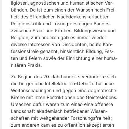
li­giö­sen, agnos­ti­schen und huma­nis­ti­schen Ver­
bän­den. Da ist zum einen der Wunsch nach Frei­
heit des öffent­li­chen Nach­den­kens, erlaub­ter
Reli­gi­ons­kri­tik und Lösung des engen Ban­des
zwi­schen Staat und Kir­chen, Bil­dungs­we­sen und
Reli­gi­on; zum ande­ren gab es immer wie­der
diver­se Inter­es­sen von Dis­si­den­ten, heu­te Kon­
fes­si­ons­freie genannt, hin­sicht­lich Bil­dung, Fes­
ten und Fei­ern sowie der Ein­rich­tung einer huma­
ni­tä­ren Praxis.
Zu Beginn des 20. Jahr­hun­derts ver­än­der­te sich
die bür­ger­li­che Intel­lek­tu­el­len-Debat­te für neue
Welt­an­schau­un­gen und gegen eine dog­ma­ti­sche
Kir­che mit ihren Restrik­tio­nen des Geis­tes­le­bens.
Ursa­chen dafür waren zum eine
n
eine offe­ne­re
Land­schaft aka­de­misch betrie­be­ner Wis­sen­
schaf­ten mit weit­ge­hen­der For­schungs­frei­heit;
zum ande­ren kam es zu öffent­lich akzep­tier­ten