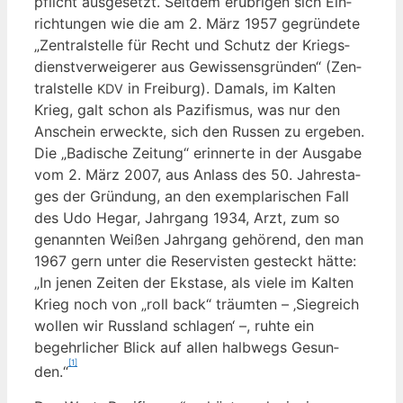
pflicht aus­ge­setzt. Seit­dem erüb­ri­gen sich Ein­
rich­tun­gen wie die am 2. März 1957 gegrün­de­te
„Zen­tral­stel­le für Recht und Schutz der Kriegs­
dienst­ver­wei­ge­rer aus Gewis­sens­grün­den“ (Zen­
tral­stel­le
in Frei­burg). Damals, im Kal­ten
KDV
Krieg, galt schon als Pazi­fis­mus, was nur den
Anschein erweck­te, sich den Rus­sen zu erge­ben.
Die „Badi­sche Zei­tung“ erin­ner­te in der Aus­ga­be
vom 2. März 2007, aus Anlass des 50. Jah­res­ta­
ges der Grün­dung, an den exem­pla­ri­schen Fall
des Udo Hegar, Jahr­gang 1934, Arzt, zum so
genann­ten Wei­ßen Jahr­gang gehö­rend, den man
1967 gern unter die Reser­vis­ten gesteckt hät­te:
„In jenen Zei­ten der Eksta­se, als vie­le im Kal­ten
Krieg noch von „roll back“ träum­ten – ‚Sieg­reich
wol­len wir Russ­land schla­gen‘ –, ruh­te ein
begehr­li­cher Blick auf allen halb­wegs Gesun­
[1]
den.“