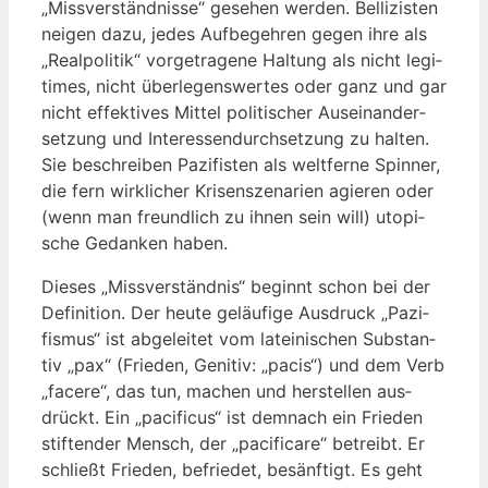
„Miss­ver­ständ­nis­se“ gese­hen wer­den. Bel­li­zis­ten
nei­gen dazu, jedes Auf­be­geh­ren gegen ihre als
„Real­po­li­tik“ vor­ge­tra­ge­ne Hal­tung als nicht legi­
ti­mes, nicht über­le­gens­wer­tes oder ganz und gar
nicht effek­ti­ves Mit­tel poli­ti­scher Aus­ein­an­der­
set­zung und Inter­es­sen­durch­set­zung zu hal­ten.
Sie beschrei­ben Pazi­fis­ten als welt­fer­ne Spin­ner,
die fern wirk­li­cher Kri­sen­sze­na­ri­en agie­ren oder
(wenn man freund­lich zu ihnen sein will) uto­pi­
sche Gedan­ken haben.
Die­ses „Miss­ver­ständ­nis“ beginnt schon bei der
Defi­ni­ti­on. Der heu­te geläu­fi­ge Aus­druck „Pazi­
fis­mus“ ist abge­lei­tet vom latei­ni­schen Sub­stan­
tiv „pax“ (Frie­den, Geni­tiv: „pacis“) und dem Verb
„face­re“, das tun, machen und her­stel­len aus­
drückt. Ein „paci­fi­cus“ ist dem­nach ein Frie­den
stif­ten­der Mensch, der „paci­fi­ca­re“ betreibt. Er
schließt Frie­den, befrie­det, besänf­tigt. Es geht