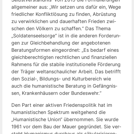
all­ge­mei­ner aus: „Wir set­zen uns dafür ein, Wege
fried­li­cher Kon­flikt­lö­sung zu fin­den, Abrüs­tung
zu ver­wirk­li­chen und dau­er­haf­ten Frie­den zwi­
schen den Völ­kern zu schaf­fen.“ Das The­ma
„Sol­da­ten­seel­sor­ge“ ist in die ande­ren For­de­run­
gen zur Gleich­be­hand­lung der ange­bo­te­nen
Bera­tungs­for­men ein­ge­ord­net: „Es bedarf eines
gleich­be­rech­tig­ten recht­li­chen und finan­zi­el­len
Rah­mens für die sta­bi­le insti­tu­tio­nel­le För­de­rung
der Trä­ger welt­an­schau­li­cher Arbeit. Das betrifft
den Sozial‑, Bil­dungs- und Kul­tur­be­reich wie
auch die huma­nis­ti­sche Bera­tung in Gefäng­nis­
sen, Kran­ken­häu­sern oder Bundeswehr.“
Den Part einer akti­ven Frie­dens­po­li­tik hat im
huma­nis­ti­schen Spek­trum weit­ge­hend die
„Huma­nis­ti­sche Uni­on“ über­nom­men. Sie wur­de
1961 vor dem Bau der Mau­er gegrün­det. Sie ver­
steht Huma­nis­mus durch­aus als säku­la­ri­sie­ren­