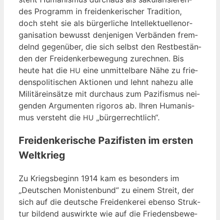
des Pro­gramm in frei­den­ke­ri­scher Tra­di­ti­on,
doch steht sie als bür­ger­li­che Intel­lek­tu­el­len­or­
ga­ni­sa­ti­on bewusst den­je­ni­gen Ver­bän­den frem­
delnd gegen­über, die sich selbst den Rest­be­stän­
den der Frei­den­ker­be­we­gung zurech­nen. Bis
heu­te hat die
eine unmit­tel­ba­re Nähe zu frie­
HU
dens­po­li­ti­schen Aktio­nen und lehnt nahe­zu alle
Mili­tär­ein­sät­ze mit durch­aus zum Pazi­fis­mus nei­
gen­den Argu­men­ten rigo­ros ab. Ihren Huma­nis­
mus ver­steht die
„bür­ger­recht­lich“.
HU
Freidenkerische Pazifisten im ersten
Weltkrieg
Zu Kriegs­be­ginn 1914 kam es beson­ders im
„Deut­schen Monis­ten­bund“ zu einem Streit, der
sich auf die deut­sche Frei­den­ke­rei eben­so Struk­
tur bil­dend aus­wirk­te wie auf die Frie­dens­be­we­