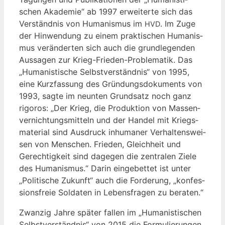
schen Aka­de­mie“ ab 1997 erwei­ter­te sich das
Ver­ständ­nis von Huma­nis­mus im
. Im Zuge
HVD
der Hin­wen­dung zu einem prak­ti­schen Huma­nis­
mus ver­än­der­ten sich auch die grund­le­gen­den
Aus­sa­gen zur Krieg-Frie­den-Pro­ble­ma­tik. Das
„Huma­nis­ti­sche Selbst­ver­ständ­nis“ von 1995,
eine Kurz­fas­sung des Grün­dungs­do­ku­ments von
1993, sag­te im neun­ten Grund­satz noch ganz
rigo­ros: „Der Krieg, die Pro­duk­ti­on von Mas­sen­
ver­nich­tungs­mit­teln und der Han­del mit Kriegs­
ma­te­ri­al sind Aus­druck inhu­ma­ner Ver­hal­tens­wei­
sen von Men­schen. Frie­den, Gleich­heit und
Gerech­tig­keit sind dage­gen die zen­tra­len Zie­le
des Huma­nis­mus.“ Dar­in ein­ge­bet­tet ist unter
„Poli­ti­sche Zukunft“ auch die For­de­rung, „kon­fes­
si­ons­freie Sol­da­ten in Lebens­fra­gen zu beraten.“
Zwan­zig Jah­re spä­ter fal­len im „Huma­nis­ti­schen
Selbst­ver­ständ­nis“ von 2015 die For­mu­lie­run­gen