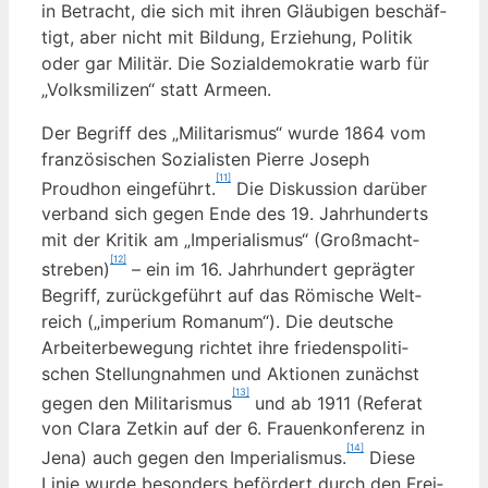
in Betracht, die sich mit ihren Gläu­bi­gen beschäf­
tigt, aber nicht mit Bil­dung, Erzie­hung, Poli­tik
oder gar Mili­tär. Die Sozi­al­de­mo­kra­tie warb für
„Volks­mi­li­zen“ statt Armeen.
Der Begriff des „Mili­ta­ris­mus“ wur­de 1864 vom
fran­zö­si­schen Sozia­lis­ten Pierre Joseph
[11]
Proudhon ein­ge­führt.
Die Dis­kus­si­on dar­über
ver­band sich gegen Ende des 19. Jahr­hun­derts
mit der Kri­tik am „Impe­ria­lis­mus“ (Groß­macht­
[12]
stre­ben)
– ein im 16. Jahr­hun­dert gepräg­ter
Begriff, zurück­ge­führt auf das Römi­sche Welt­
reich („impe­ri­um Roma­n­um“). Die deut­sche
Arbei­ter­be­we­gung rich­tet ihre frie­dens­po­li­ti­
schen Stel­lung­nah­men und Aktio­nen zunächst
[13]
gegen den Mili­ta­ris­mus
und ab 1911 (Refe­rat
von Cla­ra Zet­kin auf der 6. Frau­en­kon­fe­renz in
[14]
Jena) auch gegen den Impe­ria­lis­mus.
Die­se
Linie wur­de beson­ders beför­dert durch den Frei­