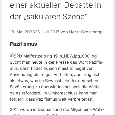
einer aktuellen Debatte in
der „säkularen Szene“
18. Mai 2023
26. Juli 2017
von
Horst Groschopp
Pazifismus
Sucht man heu­te in der Pres­se das Wort Pazi­fis­
mus, dann fin­det es sich meist in nega­ti­ver
Anwen­dung als fei­ges Ver­hal­ten, aber zugleich
als etwas, was im Bewusst­sein der deut­schen
Bevöl­ke­rung zu über­win­den sei, weil die Welt­la­
ge es erfor­de­re. Im Umkehr­schluss kann man
fol­gern, dass Pazi­fis­mus weit ver­brei­tet ist.
2011 wur­de in Deutsch­land die All­ge­mei­ne Wehr­