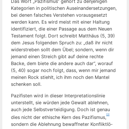
Das Wort „Pazi­fis­mus“ gehört zu den­je­ni­gen
Kate­go­rien in poli­ti­schen Aus­ein­an­der­set­zun­gen,
bei denen fal­sches Ver­ste­hen vor­aus­ge­setzt
wer­den kann. Es wird meist mit einer Hal­tung
iden­ti­fi­ziert, die einer Pas­sa­ge aus dem Neu­en
Tes­ta­ment folgt. Dort schreibt Mat­thä­us (5, 39)
dem Jesus fol­gen­den Spruch zu: „daß ihr nicht
wider­stre­ben sollt dem Übel; son­dern, wenn dir
jemand einen Streich gibt auf dei­ne rech­te
Backe, dem bie­te die ande­re auch dar“, wor­auf
(5, 40) sogar noch folgt, dass, wenn mir jemand
mei­nen Rock stiehlt, ich ihm noch den Man­tel
schen­ken soll.
Pazi­fis­ten wird in die­ser Inter­pre­ta­ti­ons­li­nie
unter­stellt, sie wür­den jede Gewalt ableh­nen,
auch jede Selbst­ver­tei­di­gung. Doch ist genau
[2]
dies nicht der ethi­sche Kern des Pazi­fis­mus,
son­dern die Ableh­nung bewaff­ne­ter Kon­flikt­lö­