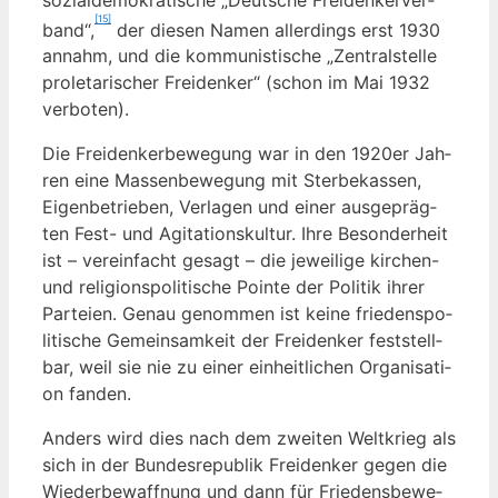
[15]
band“,
der die­sen Namen aller­dings erst 1930
annahm, und die kom­mu­nis­ti­sche „Zen­tral­stel­le
pro­le­ta­ri­scher Frei­den­ker“ (schon im Mai 1932
verboten).
Die Frei­den­ker­be­we­gung war in den 1920er Jah­
ren eine Mas­sen­be­we­gung mit Ster­be­kas­sen,
Eigen­be­trie­ben, Ver­la­gen und einer aus­ge­präg­
ten Fest- und Agi­ta­ti­ons­kul­tur. Ihre Beson­der­heit
ist – ver­ein­facht gesagt – die jewei­li­ge kir­chen-
und reli­gi­ons­po­li­ti­sche Poin­te der Poli­tik ihrer
Par­tei­en. Genau genom­men ist kei­ne frie­dens­po­
li­ti­sche Gemein­sam­keit der Frei­den­ker fest­stell­
bar, weil sie nie zu einer ein­heit­li­chen Orga­ni­sa­ti­
on fanden.
Anders wird dies nach dem zwei­ten Welt­krieg als
sich in der Bun­des­re­pu­blik Frei­den­ker gegen die
Wie­der­be­waff­nung und dann für Frie­dens­be­we­