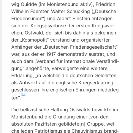
wig Quid­de (im Monis­ten­bund aktiv), Fried­rich
Wil­helm Foers­ter, Wal­ter Schücking („Deut­sche
Frie­dens­uni­on“) und Albert Ein­stein ent­zo­gen
sich der Kriegs­psy­cho­se der ers­ten Kriegs­wo­
chen. Ost­wald, der sich bis dahin als beken­nen­
der „Kos­mo­po­lit“ ver­stand und orga­ni­sier­ter
Anhän­ger der „Deut­schen Frie­dens­ge­sell­schaft“
war, aus der er 1917 demons­tra­tiv aus­trat, und
auch dem „Ver­band für inter­na­tio­na­le Ver­stän­di­
gung“ ange­hör­te, ver­wei­ger­te eine wei­te­re
Erklä­rung, „in wel­cher die deut­schen Gelehr­ten
als Ant­wort auf die eng­li­sche Kriegs­er­klä­rung
geschlos­sen ihre eng­li­schen Ehrun­gen nie­der­leg­
[22]
ten“.
Die bel­li­zis­ti­sche Hal­tung Ost­walds bewirk­te im
Monis­ten­bund die Grün­dung einer „von den
abso­lu­ten Pazi­fis­ten gebildete[n] Grup­pe, wel­
che jeden Patrio­tis­mus als Chau­vi­nis­mus brand­