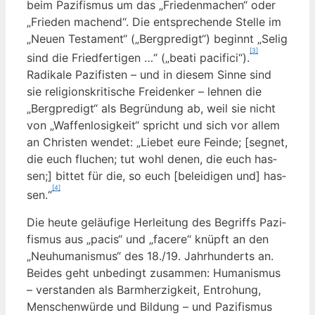
beim Pazi­fis­mus um das „Frie­den­ma­chen“ oder
„Frie­den machend“. Die ent­spre­chen­de Stel­le im
„Neu­en Tes­ta­ment“ („Berg­pre­digt“) beginnt „Selig
[3]
sind die Fried­fer­ti­gen …“ („bea­ti paci­fi­ci“).
Radi­ka­le Pazi­fis­ten – und in die­sem Sin­ne sind
sie reli­gi­ons­kri­ti­sche Frei­den­ker – leh­nen die
„Berg­pre­digt“ als Begrün­dung ab, weil sie nicht
von „Waf­fen­lo­sig­keit“ spricht und sich vor allem
an Chris­ten wen­det: „Lie­bet eure Fein­de; [seg­net,
die euch flu­chen; tut wohl denen, die euch has­
sen;] bit­tet für die, so euch [belei­di­gen und] has­
[4]
sen.“
Die heu­te geläu­fi­ge Her­lei­tung des Begriffs Pazi­
fis­mus aus „pacis“ und „face­re“ knüpft an den
„Neu­hu­ma­nis­mus“ des 18./19. Jahr­hun­derts an.
Bei­des geht unbe­dingt zusam­men: Huma­nis­mus
– ver­stan­den als Barm­her­zig­keit, Ent­ro­hung,
Men­schen­wür­de und Bil­dung – und Pazi­fis­mus