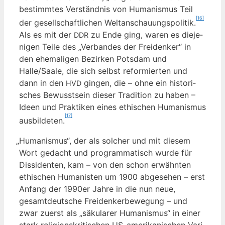
bestimm­tes Ver­ständ­nis von Huma­nis­mus Teil
[16]
der gesell­schaft­li­chen Welt­an­schau­ungs­po­li­tik.
Als es mit der
zu Ende ging, waren es die­je­
DDR
ni­gen Tei­le des „Ver­ban­des der Frei­den­ker“ in
den ehe­ma­li­gen Bezir­ken Pots­dam und
Halle/Saale, die sich selbst refor­mier­ten und
dann in den
gin­gen, die – ohne ein his­to­ri­
HVD
sches Bewusst­sein die­ser Tra­di­ti­on zu haben –
Ideen und Prak­ti­ken eines ethi­schen Huma­nis­mus
[17]
aus­bil­de­ten.
„
Huma­nis­mus“, der als sol­cher und mit die­sem
Wort gedacht und pro­gram­ma­tisch wur­de für
Dis­si­den­ten, kam – von den schon erwähn­ten
ethi­schen Huma­nis­ten um 1900 abge­se­hen – erst
Anfang der 1990er Jah­re in die nun neue,
gesamt­deut­sche Frei­den­ker­be­we­gung – und
zwar zuerst als „säku­la­rer Huma­nis­mus“ in einer
stark reli­gi­ons­kri­ti­schen US-ame­ri­ka­ni­schen Vari­