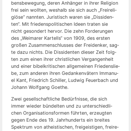
bens­be­we­gung, deren Anhän­ger in ihrer Reli­gi­on
frei sein woll­ten, wes­halb sie sich auch „Frei­re­li­
giö­se“ nann­ten. Juris­tisch waren sie „Dis­si­den­
ten“. Mit frie­dens­po­li­ti­schen Ideen tra­ten sie
nicht geson­dert her­vor. Die zehn For­de­run­gen
des „Wei­ma­rer Kar­tells“ von 1909, des ers­ten
gro­ßen Zusam­men­schlus­ses der Frei­den­ker, sag­
te dazu nichts. Die Dis­si­den­ten die­ser Zeit folg­
ten zum einen ihrer christ­li­chen Ver­gan­gen­heit
und einer bibel­kri­ti­schen all­ge­mei­nen Frie­dens­lie­
be, zum ande­ren ihren Gedan­ken­vä­tern Imma­nu­
el Kant, Fried­rich Schil­ler, Lud­wig Feu­er­bach und
Johann Wolf­gang Goethe.
Zwei gesell­schaft­li­che Bedürf­nis­se, die sich
immer wie­der bün­del­ten und zu unter­schied­li­
chen Orga­ni­sa­ti­ons­for­men führ­ten, erzeug­ten
gegen Ende des 19. Jahr­hun­derts ein brei­tes
Spek­trum von athe­is­ti­schen, frei­geis­ti­gen, frei­re­