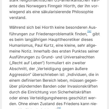
an­te des Nor­we­gers Finn­ge­ir Hiorth, der ihn vor­
wie­gend als eine säku­la­ri­sie­ren­de Phi­lo­so­phie
verstand.
Wäh­rend sich bei Hiorth kei­ne beson­de­ren Aus­
[18]
füh­run­gen zur Frie­dens­pro­ble­ma­tik fin­den,
gibt
es beim lang­jäh­ri­gen Haupt­theo­re­ti­ker die­ses
Huma­nis­mus, Paul Kurtz, eine klei­ne, sehr all­ge­
mei­ne Notiz. Inner­halb des ers­ten Punk­tes sei­ner
Aus­füh­run­gen zu Grund- und Uni­ver­sal­rech­ten
(„Recht auf Leben“) for­mu­liert ein zwei­ter
Abschnitt, der „Ver­tei­di­gung gegen äuße­re
Aggres­si­on“ über­schrie­ben ist: „Indi­vi­du­en, die in
einem defi­nier­ten Bereich leben, müs­sen gegen­
über plün­dern­den Ban­den oder Inva­si­ons­kräf­ten
durch die Ein­rich­tung von Sicher­heits­kräf­ten
oder eines Ver­tei­di­gungs­hee­res geschützt wer­
den. Ohne einen Zustand des Frie­dens kann nie­
[19]