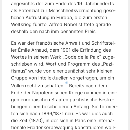
ange­sichts der zum Ende des 19. Jahr­hun­derts
als Poten­zi­al zur Mensch­heits­ver­nich­tung gese­
he­nen Auf­rüs­tung in Euro­pa, die zum ers­ten
Welt­krieg führ­te. Alfred Nobel stif­te­te gera­de
des­halb den nach ihm benann­ten Preis.
Es war der fran­zö­si­sche Anwalt und Schrift­stel­
ler Émi­le Arnaud, dem 1901 die Erfin­dung des
Wor­tes in sei­nem Werk „Code de la Paix“ zuge­
schrie­ben wird. Wort und Pro­gramm des „Pazi­
fis­mus“ wur­de von einer zunächst sehr klei­nen
Grup­pe von Intel­lek­tu­el­len vor­ge­tra­gen, um ein
[5]
Völ­ker­recht zu schaf­fen.
Bereits nach dem
Ende der Napo­leo­ni­schen Krie­ge nah­men in eini­
gen euro­päi­schen Staa­ten pazi­fis­ti­sche Bestre­
bun­gen einen beschei­de­nen Anfang. Sie for­mier­
ten sich nach 1866/1871 neu. Es war dies auch
die Zeit (1870), in der sich in Paris eine inter­na­
tio­na­le Frei­den­ker­be­we­gung kon­sti­tu­ie­ren woll­