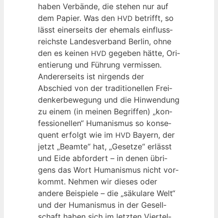
haben Ver­bän­de, die ste­hen nur auf
dem Papier. Was den
betrifft, so
HVD
lässt einer­seits der ehe­mals ein­fluss­
reichs­te Lan­des­ver­band Ber­lin, ohne
den es kei­nen
gege­ben hät­te, Ori­
HVD
en­tie­rung und Füh­rung ver­mis­sen.
Ande­rer­seits ist nir­gends der
Abschied von der tra­di­tio­nel­len Frei­
den­ker­be­we­gung und die Hin­wen­dung
zu einem (in mei­nen Begrif­fen) „kon­
fes­sio­nel­len“ Huma­nis­mus so kon­se­
quent erfolgt wie im
Bay­ern, der
HVD
jetzt „Beam­te“ hat, „Geset­ze“ erlässt
und Eide abfor­dert – in denen übri­
gens das Wort Huma­nis­mus nicht vor­
kommt. Neh­men wir die­ses oder
ande­re Bei­spie­le – die „säku­la­re Welt“
und der Huma­nis­mus in der Gesell­
schaft haben sich im letz­ten Vier­tel­