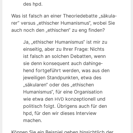
des hpd.
Was ist falsch an einer Theo­rie­de­bat­te „säku­la­
rer“ ver­sus „ethi­scher Huma­nis­mus“, wobei Sie
auch noch den „ethi­schen“ zu eng finden?
Ja, „ethi­scher Huma­nis­mus“ ist mir zu
ein­sei­tig, aber zu Ihrer Fra­ge: Nichts
ist falsch an sol­chen Debat­ten, wenn
sie denn kon­se­quent auch dahin­ge­
hend fort­ge­führt wer­den, was aus den
jewei­li­gen Stand­punk­ten, etwa des
„säku­la­ren“ oder des „ethi­schen
Huma­nis­mus“, für eine Orga­ni­sa­ti­on
wie etwa den
kon­zep­tio­nell und
HVD
poli­tisch folgt. Übri­gens auch für den
hpd, für den wir die­ses Inter­view
machen.
Kön­nen Sie ein Bei­spiel geben hin­sicht­lich der