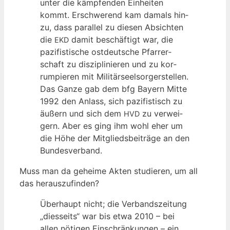
unter die kämp­fen­den Ein­hei­ten
kommt. Erschwe­rend kam damals hin­
zu, dass par­al­lel zu die­sen Absich­ten
die
damit beschäf­tigt war, die
EKD
pazi­fis­ti­sche ost­deut­sche Pfar­rer­
schaft zu dis­zi­pli­nie­ren und zu kor­
rum­pie­ren mit Mili­tär­seel­sor­ger­stel­len.
Das Gan­ze gab dem bfg Bay­ern Mit­te
1992 den Anlass, sich pazi­fis­tisch zu
äußern und sich dem
zu ver­wei­
HVD
gern. Aber es ging ihm wohl eher um
die Höhe der Mit­glieds­bei­trä­ge an den
Bundesverband.
Muss man da gehei­me Akten stu­die­ren, um all
das herauszufinden?
Über­haupt nicht; die Ver­bands­zei­tung
„dies­seits“ war bis etwa 2010 – bei
allen nöti­gen Ein­schrän­kun­gen – ein