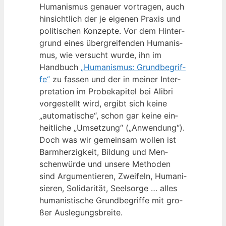
Huma­nis­mus genau­er vor­tra­gen, auch
hin­sicht­lich der je eige­nen Pra­xis und
poli­ti­schen Kon­zep­te. Vor dem Hin­ter­
grund eines über­grei­fen­den Huma­nis­
mus, wie ver­sucht wur­de, ihn im
Hand­buch
„Huma­nis­mus: Grund­be­grif­
fe“
zu fas­sen und der in mei­ner Inter­
pre­ta­ti­on im Pro­be­ka­pi­tel bei Ali­bri
vor­ge­stellt wird, ergibt sich kei­ne
„auto­ma­ti­sche“, schon gar kei­ne ein­
heit­li­che „Umset­zung“ („Anwen­dung“).
Doch was wir gemein­sam wol­len ist
Barm­her­zig­keit, Bil­dung und Men­
schen­wür­de und unse­re Metho­den
sind Argu­men­tie­ren, Zwei­feln, Huma­ni­
sie­ren, Soli­da­ri­tät, Seel­sor­ge … alles
huma­nis­ti­sche Grund­be­grif­fe mit gro­
ßer Auslegungsbreite.