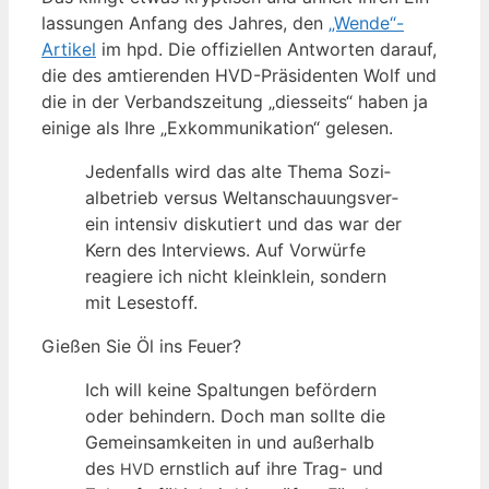
las­sun­gen Anfang des Jah­res, den
„Wende“-
Artikel
im hpd. Die offi­zi­el­len Ant­wor­ten dar­auf,
die des amtie­ren­den HVD-Prä­si­den­ten Wolf und
die in der Ver­bands­zei­tung „dies­seits“ haben ja
eini­ge als Ihre „Exkom­mu­ni­ka­ti­on“ gelesen.
Jeden­falls wird das alte The­ma Sozi­
al­be­trieb ver­sus Welt­an­schau­ungs­ver­
ein inten­siv dis­ku­tiert und das war der
Kern des Inter­views. Auf Vor­wür­fe
reagie­re ich nicht klein­klein, son­dern
mit Lesestoff.
Gie­ßen Sie Öl ins Feuer?
Ich will kei­ne Spal­tun­gen beför­dern
oder behin­dern. Doch man soll­te die
Gemein­sam­kei­ten in und außer­halb
des
ernst­lich auf ihre Trag- und
HVD