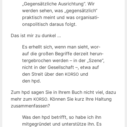
„Gegen­sätz­li­che Aus­rich­tung“. Wir
wer­den sehen, was „gegen­sätz­lich“
prak­tisch meint und was orga­ni­sa­ti­
ons­po­li­tisch dar­aus folgt.
Das ist mir zu dunkel …
Es erhellt sich, wenn man sieht, wor­
auf die gro­ßen Begrif­fe der­zeit her­un­
ter­ge­bro­chen wer­den – in der „Sze­ne“,
nicht in der Gesell­schaft –, etwa auf
den Streit über den
und
KORSO
den hpd.
Zum hpd sagen Sie in Ihrem Buch nicht viel, dazu
mehr zum
. Kön­nen Sie kurz Ihre Hal­tung
KORSO
zusammenfassen?
Was den hpd betrifft, so habe ich ihn
mit­ge­grün­det und unter­stüt­ze ihn. Es