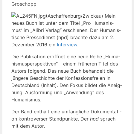
Groschopp
(Aschaffenburg/Zwickau) Mein
neu­es Buch ist unter dem Titel „Pro Huma­nis­
mus“ im „Ali­bri Ver­lag“ erschie­nen. Der Huma­nis­
ti­sche Pres­se­dienst (hpd) brach­te dazu am 2.
Dezem­ber 2016 ein
Inter­view
.
Die Publi­ka­ti­on eröff­net eine neue Rei­he „Huma­
nis­mus­per­spek­ti­ven“ – einem frü­he­ren Titel des
Autors fol­gend. Das neue Buch behan­delt die
jün­ge­re Geschich­te der Kon­fes­si­ons­frei­en in
Deutsch­land (Inhalt). Den Fokus bil­det die Aneig­
nung, Aus­for­mung und „Anwen­dung“ des
Humanismus.
Der Band ent­hält eine umfäng­li­che Doku­men­ta­ti­
on kon­tro­ver­ser Stand­punk­te. Der
hpd
sprach
mit dem Autor.