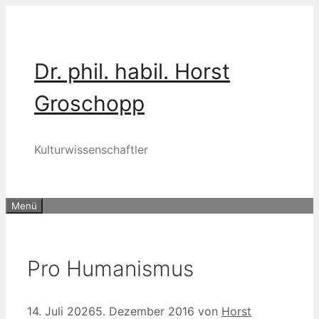
Zum
Inhalt
springen
Dr. phil. habil. Horst
Groschopp
Kulturwissenschaftler
Menü
Pro Humanismus
14. Juli 2026
5. Dezember 2016
von
Horst