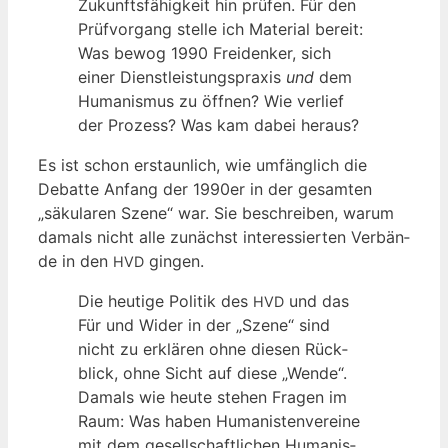
Zukunfts­fä­hig­keit hin prü­fen. Für den
Prüf­vor­gang stel­le ich Mate­ri­al bereit:
Was bewog 1990 Frei­den­ker, sich
einer Dienst­leis­tungs­pra­xis
und
dem
Huma­nis­mus zu öff­nen? Wie ver­lief
der Pro­zess? Was kam dabei heraus?
Es ist schon erstaun­lich, wie umfäng­lich die
Debat­te Anfang der 1990er in der gesam­ten
„säku­la­ren Sze­ne“ war. Sie beschrei­ben, war­um
damals nicht alle zunächst inter­es­sier­ten Ver­bän­
de in den
gingen.
HVD
Die heu­ti­ge Poli­tik des
und das
HVD
Für und Wider in der „Sze­ne“ sind
nicht zu erklä­ren ohne die­sen Rück­
blick, ohne Sicht auf die­se „Wen­de“.
Damals wie heu­te ste­hen Fra­gen im
Raum: Was haben Huma­nis­ten­ver­ei­ne
mit dem gesell­schaft­li­chen Huma­nis­