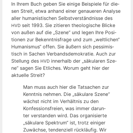
In Ihrem Buch geben Sie eini­ge Bei­spie­le für die­
sen Streit, etwa anhand einer genaue­ren Ana­ly­se
aller huma­nis­ti­schen Selbst­ver­ständ­nis­se des
seit 1993. Sie zitie­ren theo­lo­gi­sche Bli­cke
HVD
von außen auf die „Sze­ne“ und legen Ihre Posi­
tio­nen zur Bekennt­nis­fra­ge und zum „welt­li­chen“
Huma­nis­mus“ offen. Sie äußern sich pes­si­mis­
tisch in Sachen Ver­bands­de­mo­kra­tie. Auch zur
Stel­lung des
inner­halb der „säku­la­ren Sze­
HVD
ne“ sagen Sie Etli­ches. Wor­um geht hier der
aktu­el­le Streit?
Man muss auch hier die Tat­sa­chen zur
Kennt­nis neh­men. Die „säku­la­re Sze­ne“
wächst nicht im Ver­hält­nis zu den
Kon­fes­si­ons­frei­en, was immer dar­un­
ter ver­stan­den wird. Das orga­ni­sier­te
„säku­la­re Spek­trum“ ist, trotz eini­ger
Zuwäch­se, ten­den­zi­ell rück­läu­fig. Wir