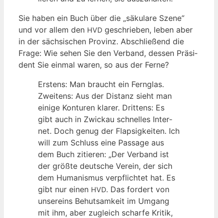
Sie haben ein Buch über die „säku­la­re Sze­ne“
und vor allem den
geschrie­ben, leben aber
HVD
in der säch­si­schen Pro­vinz. Abschlie­ßend die
Fra­ge: Wie sehen Sie den Ver­band, des­sen Prä­si­
dent Sie ein­mal waren, so aus der Ferne?
Ers­tens: Man braucht ein Fern­glas.
Zwei­tens: Aus der Distanz sieht man
eini­ge Kon­tu­ren kla­rer. Drit­tens: Es
gibt auch in Zwi­ckau schnel­les Inter­
net. Doch genug der Flap­sig­kei­ten. Ich
will zum Schluss eine Pas­sa­ge aus
dem Buch zitie­ren: „Der Ver­band ist
der größ­te deut­sche Ver­ein, der sich
dem Huma­nis­mus ver­pflich­tet hat. Es
gibt nur einen
. Das for­dert von
HVD
unser­eins Behut­sam­keit im Umgang
mit ihm, aber zugleich schar­fe Kri­tik,