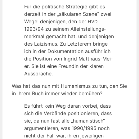
Für die poli­ti­sche Stra­te­gie gibt es
der­zeit in der „säku­la­ren Sze­ne“ zwei
Wege: den­je­ni­gen, den der
HVD
1993/94 zu sei­nem Allein­stel­lungs­
merk­mal gemacht hat; und den­je­ni­gen
des Lai­zis­mus. Zu Letz­te­rem brin­ge
ich in der Doku­men­ta­ti­on aus­führ­lich
die Posi­ti­on von Ingrid Mat­thä­us-Mei­
er. Sie ist eine Freun­din der kla­ren
Aussprache.
Was hat das nun mit Huma­nis­mus zu tun, den Sie
in ihrem Buch immer wie­der bemühen?
Es führt kein Weg dar­an vor­bei, dass
sich die Ver­bän­de posi­tio­nie­ren, dass
sie, da nun fast alle „huma­nis­tisch“
argu­men­tie­ren, was 1990/1995 noch
nicht der Fall war, ihren jewei­li­gen