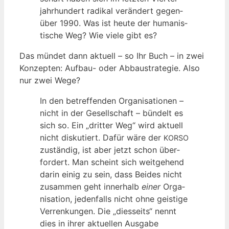
jahr­hun­dert radi­kal ver­än­dert gegen­
über 1990. Was ist heu­te der huma­nis­
ti­sche Weg? Wie vie­le gibt es?
Das mün­det dann aktu­ell – so Ihr Buch – in zwei
Kon­zep­ten: Auf­bau- oder Abbau­stra­te­gie. Also
nur zwei Wege?
In den betref­fen­den Orga­ni­sa­tio­nen –
nicht in der Gesell­schaft – bün­delt es
sich so. Ein „drit­ter Weg“ wird aktu­ell
nicht dis­ku­tiert. Dafür wäre der
KORSO
zustän­dig, ist aber jetzt schon über­
for­dert. Man scheint sich weit­ge­hend
dar­in einig zu sein, dass Bei­des nicht
zusam­men geht inner­halb
einer
Orga­
ni­sa­ti­on, jeden­falls nicht ohne geis­ti­ge
Ver­ren­kun­gen. Die „dies­seits“ nennt
dies in ihrer aktu­el­len Aus­ga­be