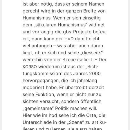
ist aber nötig, dass er sei­nem Namen
gerecht wird in der gan­zen Brei­te von
Huma­nis­mus. Wenn er sich ein­sei­tig
dem „säku­la­ren Huma­nis­mus“ wid­met
und vor­ran­gig die gbs-Pro­jek­te befeu­
ert, dann kann der
damit nicht
HVD
viel anfan­gen – was aber auch dar­an
liegt, ob er sich und sei­ne „dies­seits“
wei­ter­hin von der Sze­ne iso­liert. – Der
wie­der­um ist aus der „Sich­
KORSO
tungs­kom­mis­si­on“ des Jah­res 2000
her­vor­ge­gan­gen, die ich jah­re­lang
mode­riert habe. Er über­treibt der­zeit
sei­ne Funk­ti­on, wenn er nicht nur zu
sich­ten ver­sucht, son­dern öffent­lich
„gemein­sa­me“ Poli­tik machen will.
Hier wie im hpd sehe ich die Orte, die
Unter­schie­de in der „Sze­ne“ zu arti­ku­
lie­ren und zu ler­nen, sie auszuhalten.