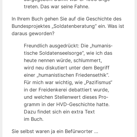
tre­ten. Das war sei­ne Fahne.
In Ihrem Buch gehen Sie auf die Geschich­te des
Bun­des­pro­jek­tes „Sol­da­ten­be­ra­tung“ ein. Was ist
dar­aus geworden?
Freund­lich aus­ge­drückt: Die „huma­nis­
ti­sche Sol­da­ten­seel­sor­ge“, wie ich das
heu­te nen­nen wür­de, schlum­mert,
wird neu dis­ku­tiert unter dem Begriff
einer „huma­nis­ti­schen Frie­dens­ethik“.
Für mich war wich­tig, wie „Pazi­fis­mus“
in der Frei­den­ke­rei debat­tiert wur­de,
und wel­chen Stel­len­wert die­ses Pro­
gramm in der HVD-Geschich­te hat­te.
Dazu fin­det sich ein extra Text
im Buch.
Sie selbst waren ja ein Befürworter …