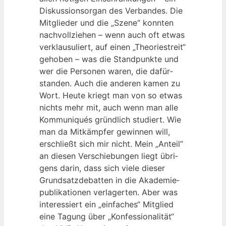
Dis­kus­si­ons­or­gan des Ver­ban­des. Die
Mit­glie­der und die „Sze­ne“ konn­ten
nach­voll­zie­hen – wenn auch oft etwas
ver­klau­su­liert, auf einen „Theo­rie­streit“
geho­ben – was die Stand­punk­te und
wer die Per­so­nen waren, die dafür­
stan­den. Auch die ande­ren kamen zu
Wort. Heu­te kriegt man von so etwas
nichts mehr mit, auch wenn man alle
Kom­mu­ni­qués gründ­lich stu­diert. Wie
man da Mit­kämp­fer gewin­nen will,
erschließt sich mir nicht. Mein „Anteil“
an die­sen Ver­schie­bun­gen liegt übri­
gens dar­in, dass sich vie­le die­ser
Grund­satz­de­bat­ten in die Aka­de­mie­
pu­bli­ka­tio­nen ver­la­ger­ten. Aber was
inter­es­siert ein „ein­fa­ches“ Mit­glied
eine Tagung über „Kon­fes­sio­na­li­tät“