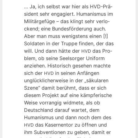
… Ja, ich selbst war hier als HVD-Prä­
si­dent sehr enga­giert. Huma­nis­mus im
Mili­tär­ge­fü­ge – das klingt sehr ver­lo­
ckend; eine Bun­des­för­de­rung auch.
Aber man muss wenigs­tens einen [!]
Sol­da­ten in der Trup­pe fin­den, der das
will. Und dann hät­te der
das Pro­
HVD
blem, ob sei­ne Seel­sor­ger Uni­form
anzie­hen. His­to­risch gese­hen mach­te
sich der
in sei­nen Anfän­gen
HVD
unglück­li­cher­wei­se in der „säku­la­ren
Sze­ne“ damit berühmt, dass er sich
die­sem Pro­jekt auf eine kämp­fe­ri­sche
Wei­se vor­ran­gig wid­me­te, als ob
Deutsch­land dar­auf war­tet, dem
Huma­nis­mus und dann noch dem des
das Kaser­nen­tor zu öff­nen und
HVD
ihm Sub­ven­tio­nen zu geben, damit er