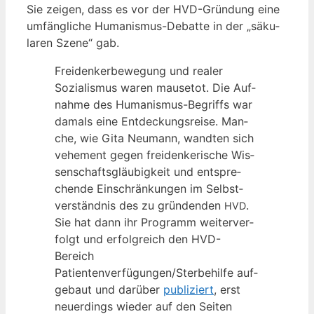
Sie zei­gen, dass es vor der HVD-Grün­dung eine
umfäng­li­che Huma­nis­mus-Debat­te in der „säku­
la­ren Sze­ne“ gab.
Frei­den­ker­be­we­gung und rea­ler
Sozia­lis­mus waren mau­se­tot. Die Auf­
nah­me des Huma­nis­mus-Begriffs war
damals eine Ent­de­ckungs­rei­se. Man­
che, wie Gita Neu­mann, wand­ten sich
vehe­ment gegen frei­den­ke­ri­sche Wis­
sen­schafts­gläu­big­keit und ent­spre­
chen­de Ein­schrän­kun­gen im Selbst­
ver­ständ­nis des zu grün­den­den
.
HVD
Sie hat dann ihr Pro­gramm wei­ter­ver­
folgt und erfolg­reich den HVD-
Bereich
Patientenverfügungen/Sterbehilfe auf­
ge­baut und dar­über
publi­ziert
, erst
neu­er­dings wie­der auf den Sei­ten