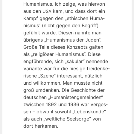
Huma­nis­mus. Ich zei­ge, was hier­von
aus den
kam, und dass dort ein
USA
Kampf gegen den „ethi­schen Huma­
nis­mus“ (nicht gegen den Begriff)
geführt wur­de. Die­sen nann­te man
übri­gens „Huma­nis­mus der Juden“.
Gro­ße Tei­le die­ses Kon­zepts gal­ten
als „reli­giö­ser Huma­nis­mus“. Die­se
eng­füh­ren­de, sich „säku­lar“ nen­nen­de
Vari­an­te war für die hie­si­ge frei­den­ke­
ri­sche „Sze­ne“ inter­es­sant, nütz­lich
und will­kom­men. Man muss­te nicht
groß umden­ken. Die Geschich­te der
deut­schen „Huma­nis­ten­ge­mein­den“
zwi­schen 1892 und 1936 war ver­ges­
sen – obwohl sowohl „Lebens­kun­de“
als auch „welt­li­che Seel­sor­ge“ von
dort herkamen.