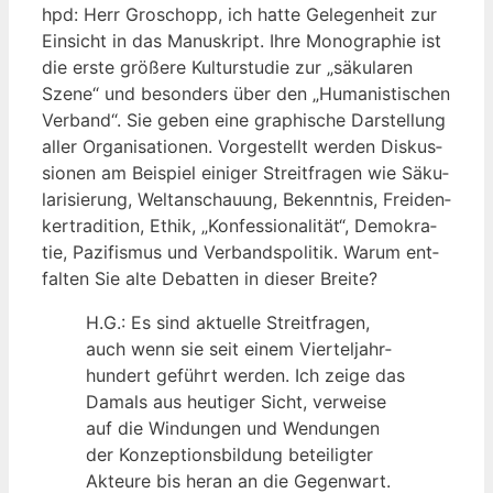
hpd: Herr Gro­schopp, ich hat­te Gele­gen­heit zur
Ein­sicht in das Manu­skript. Ihre Mono­gra­phie ist
die ers­te grö­ße­re Kul­tur­stu­die zur „säku­la­ren
Sze­ne“ und beson­ders über den „Huma­nis­ti­schen
Ver­band“. Sie geben eine gra­phi­sche Dar­stel­lung
aller Orga­ni­sa­tio­nen. Vor­ge­stellt wer­den Dis­kus­
sio­nen am Bei­spiel eini­ger Streit­fra­gen wie Säku­
la­ri­sie­rung, Welt­an­schau­ung, Bekennt­nis, Frei­den­
ker­tra­di­ti­on, Ethik, „Kon­fes­sio­na­li­tät“, Demo­kra­
tie, Pazi­fis­mus und Ver­bands­po­li­tik. War­um ent­
fal­ten Sie alte Debat­ten in die­ser Breite?
H.G.: Es sind aktu­el­le Streit­fra­gen,
auch wenn sie seit einem Vier­tel­jahr­
hun­dert geführt wer­den. Ich zei­ge das
Damals aus heu­ti­ger Sicht, ver­wei­se
auf die Win­dun­gen und Wen­dun­gen
der Kon­zep­ti­ons­bil­dung betei­lig­ter
Akteu­re bis her­an an die Gegenwart.