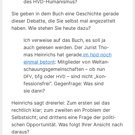
des HVD-Humanismus?
Sie geben in dem Buch eine Geschich­te gera­de
die­ser Debat­te, die Sie selbst mal ange­zet­telt
haben. Wie ste­hen Sie heu­te dazu?
Ich ver­wei­se auf das Buch, es soll ja
auch gele­sen wer­den. Der Jurist Tho­
mas Hein­richs hat gera­de
im hpd noch
ein­mal betont
: Mit­glie­der von Welt­an­
schau­ungs­ge­mein­schaf­ten – ob nun
, bfg oder
– sind nicht „kon­
DFV
HVD
fes­si­ons­frei“. Gegen­fra­ge: Was sind
sie dann?
Hein­richs sagt drei­er­lei: Zum ers­ten sei das
recht­lich klar; zum zwei­ten ein Pro­blem der
Selbst­sicht; und drit­tens eine Fra­ge der poli­ti­
schen Oppor­tu­ni­tät. Was folgt Ihrer Ansicht nach
daraus?