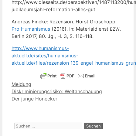
http://www.diesseits.de/perspektiven/1487113200/h
jubilaeumsjahr-reformation-alles-gut
Andre­as Fin­cke: Rezen­si­on. Horst Gro­schopp:
Pro Huma­nis­mus
(2016). In: Mate­ri­al­dienst
.
EZW
Ber­lin 2017, 80. Jg., H. 3, S. 116–118.
http://www.humanismus-
aktuell.de/sites/humanismus-
aktuell.de/files/rezension_139_engel_humanismus_grun
Kategorien
Meldung
Diskriminierungsrisiko: Weltanschauung
Der junge Honecker
Suchen
nach: