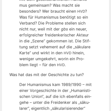
mus gemein­sam? Was macht sie
beson­ders? Wer braucht einen
?
HVD
Was für Huma­nis­mus benö­tigt so ein
Ver­band? Die Pro­ble­me stel­len sich
nicht nur, weil mit der
gbs
ein neu­er,
erfolg­rei­cher frei­den­ke­ri­scher Akteur
in die „Sze­ne“ gekom­men ist. Die Stif­
tung setzt vehe­ment auf die „säku­la­re
Kar­te“ und wirkt in den
hin­ein,
HVD
weni­ger umge­kehrt, wor­in ein Pro­
blem liegt – für den
.
HVD
Was hat das mit der Geschich­te zu tun?
Der Huma­nis­mus kam 1989/1990 – mit
einer Vor­ge­schich­te in der „Huma­nis­ti­
schen Uni­on“, auf die ich eben­falls ein­
ge­he – unter die Frei­den­ker als „säku­
la­rer“, eigent­lich „säku­la­ri­sie­ren­der“