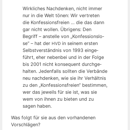
Wirk­li­ches Nach­den­ken, nicht immer
nur in die Welt tönen: Wir ver­tre­ten
die Kon­fes­si­ons­frei­en … die das dann
gar nicht wol­len. Übri­gens: Den
Begriff – anstel­le von „Kon­fes­si­ons­lo­
se“ – hat der
in sei­nem ers­ten
HVD
Selbst­ver­ständ­nis von 1993 ein­ge­
führt, eher neben­bei und in der Fol­ge
bis 2001 nicht kon­se­quent durch­ge­
hal­ten. Jeden­falls soll­ten die Ver­bän­de
neu nach­den­ken, wie sie ihr Ver­hält­nis
zu den „Kon­fes­si­ons­frei­en“ bestim­men,
wer das jeweils für sie ist, was sie
wem von ihnen zu bie­ten und zu
sagen haben.
Was folgt für sie aus den vor­han­de­nen
Vorschlägen?