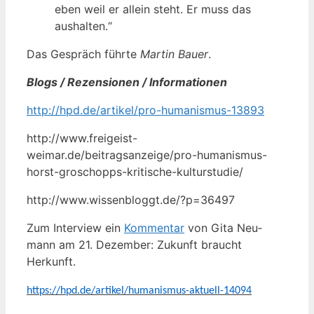
eben weil er allein steht. Er muss das
aushalten.“
Das Gespräch führ­te
Mar­tin Bau­er
.
Blogs / Rezen­sio­nen / Informationen
http://hpd.de/artikel/pro-humanismus-13893
http://www.freigeist-
weimar.de/beitragsanzeige/pro-humanismus-
horst-groschopps-kritische-kulturstudie/
http://www.wissenbloggt.de/?p=36497
Zum Inter­view ein
Kom­men­tar
von Gita Neu­
mann am 21. Dezem­ber: Zukunft braucht
Herkunft.
https://hpd.de/artikel/humanismus-aktuell-14094