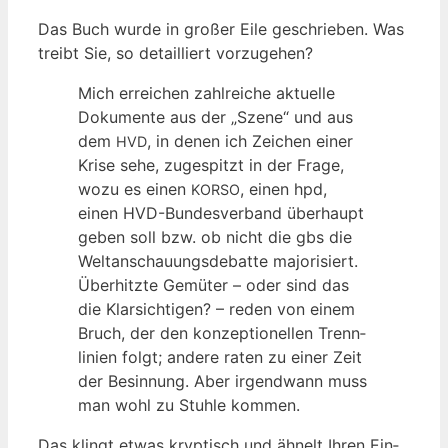
Das Buch wur­de in gro­ßer Eile geschrie­ben. Was
treibt Sie, so detail­liert vorzugehen?
Mich errei­chen zahl­rei­che aktu­el­le
Doku­men­te aus der „Sze­ne“ und aus
dem
, in denen ich Zei­chen einer
HVD
Kri­se sehe, zuge­spitzt in der Fra­ge,
wozu es einen
, einen hpd,
KORSO
einen HVD-Bun­des­ver­band über­haupt
geben soll bzw. ob nicht die gbs die
Welt­an­schau­ungs­de­bat­te majo­ri­siert.
Über­hitz­te Gemü­ter – oder sind das
die Klar­sich­ti­gen? – reden von einem
Bruch, der den kon­zep­tio­nel­len Trenn­
li­ni­en folgt; ande­re raten zu einer Zeit
der Besin­nung. Aber irgend­wann muss
man wohl zu Stuh­le kommen.
Das klingt etwas kryp­tisch und ähnelt Ihren Ein­