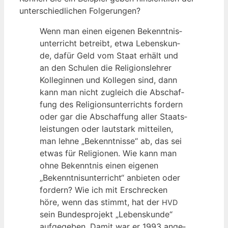
unter­schied­li­chen Folgerungen?
Wenn man einen eige­nen Bekennt­nis­
un­ter­richt betreibt, etwa Lebens­kun­
de, dafür Geld vom Staat erhält und
an den Schu­len die Reli­gi­ons­leh­rer
Kol­le­gin­nen und Kol­le­gen sind, dann
kann man nicht zugleich die Abschaf­
fung des Reli­gi­ons­un­ter­richts for­dern
oder gar die Abschaf­fung aller Staats­
leis­tun­gen oder laut­stark mit­tei­len,
man leh­ne „Bekennt­nis­se“ ab, das sei
etwas für Reli­gio­nen. Wie kann man
ohne Bekennt­nis einen eige­nen
„Bekennt­nis­un­ter­richt“ anbie­ten oder
for­dern? Wie ich mit Erschre­cken
höre, wenn das stimmt, hat der
HVD
sein Bun­des­pro­jekt „Lebens­kun­de“
auf­ge­ge­ben. Damit war er 1993 ange­