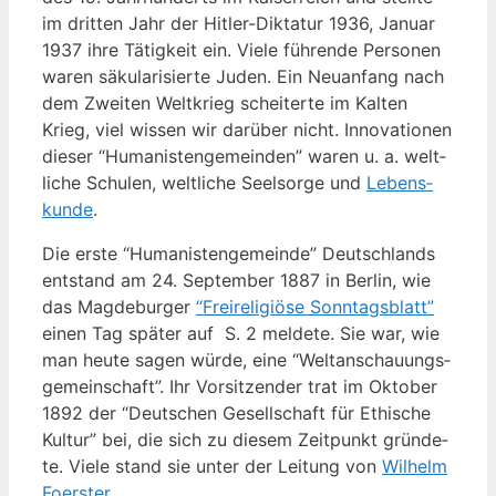
im drit­ten Jahr der Hit­ler-Dik­ta­tur 1936, Janu­ar
1937 ihre Tätig­keit ein. Vie­le füh­ren­de Per­so­nen
waren säku­la­ri­sier­te Juden. Ein Neu­an­fang nach
dem Zwei­ten Welt­krieg schei­ter­te im Kal­ten
Krieg, viel wis­sen wir dar­über nicht. Inno­va­tio­nen
die­ser “Huma­nis­ten­ge­mein­den” waren u. a. welt­
li­che Schu­len, welt­li­che Seel­sor­ge und
Lebens­
kun­de
.
Die ers­te “Huma­nis­ten­ge­mein­de” Deutsch­lands
ent­stand am 24. Sep­tem­ber 1887 in Ber­lin, wie
das Mag­de­bur­ger
“Frei­re­li­giö­se Sonn­tags­blatt”
einen Tag spä­ter auf S. 2 mel­de­te. Sie war, wie
man heu­te sagen wür­de, eine “Welt­an­schau­ungs­
ge­mein­schaft”. Ihr Vor­sit­zen­der trat im Okto­ber
1892 der “Deut­schen Gesell­schaft für Ethi­sche
Kul­tur” bei, die sich zu die­sem Zeit­punkt grün­de­
te. Vie­le stand sie unter der Lei­tung von
Wil­helm
Foerster.