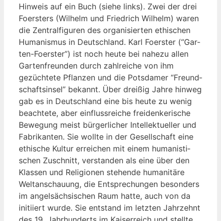
Hin­weis auf ein Buch (sie­he links). Zwei der drei
Foers­ters (Wil­helm und Fried­rich Wil­helm) waren
die Zen­tral­fi­gu­ren des orga­ni­sier­ten ethi­schen
Huma­nis­mus in Deutsch­land. Karl Foers­ter (“Gar­
ten-Foers­ter”) ist noch heu­te bei nahe­zu allen
Gar­ten­freun­den durch zahl­rei­che von ihm
gezüch­te­te Pflan­zen und die Pots­da­mer “Freund­
schafts­in­sel” bekannt. Über drei­ßig Jah­re hin­weg
gab es in Deutsch­land eine bis heu­te zu wenig
beach­te­te, aber ein­fluss­rei­che frei­den­ke­ri­sche
Bewe­gung meist bür­ger­li­cher Intel­lek­tu­el­ler und
Fabri­kan­ten. Sie woll­te in der Gesell­schaft eine
ethi­sche Kul­tur errei­chen mit einem huma­nis­ti­
schen Zuschnitt, ver­stan­den als eine über den
Klas­sen und Reli­gio­nen ste­hen­de huma­ni­tä­re
Welt­an­schau­ung, die Ent­spre­chun­gen beson­ders
im angel­säch­si­schen Raum hat­te, auch von da
initi­iert wur­de. Sie ent­stand im letz­ten Jahr­zehnt
des 19. Jahr­hun­derts im Kai­ser­reich und stell­te