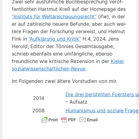
Zwei sehr aus­führ­li­che Buch­be­spre­chung ver­öf­
fent­lich­ten Hart­mut Kreß auf der Home­page des
“Insti­tuts für Welt­an­schau­ungs­recht”
(ifw), in der
er auf zahl­rei­che neue­re Befun­de, aber auch wei­
te­re Fra­gen der For­schung ver­weist, und Hel­mut
Fink in
“Auf­klä­rung und Kri­tik”
H.4, 2024. Jens
Herold, Edi­tor der Tön­nies Gesamt­aus­ga­be,
schrieb eben­falls eine umfäng­li­che, eben­so
freund­li­che wie kri­ti­sche Rezen­si­on in der
Kie­ler
sozi­al­wis­sen­schaft­li­chen Revue
.
Im Fol­gen­den zwei älte­re Vor­stu­di­en von mir.
Die drei berühm­ten Foers­ters un
2014
– Aufsatz
2008
Huma­nis­mus und sozia­le Fra­ge