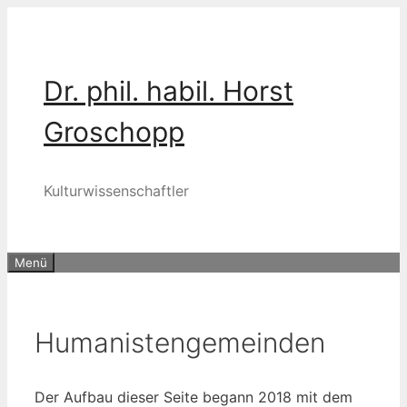
Zum
Inhalt
springen
Dr. phil. habil. Horst
Groschopp
Kulturwissenschaftler
Menü
Humanistengemeinden
Der Auf­bau die­ser Sei­te begann 2018 mit dem