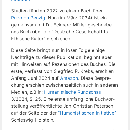
Stu­di­en führ­ten 2022 zu einem Buch über
Rudolph Pen­zig.
Nun (im März 2024) ist ein
gemein­sam mit Dr. Eck­hard Mül­ler geschrie­be­
nes Buch über die “Deut­sche Gesell­schaft für
Ethi­sche Kul­tur” erschienen.
Die­se Sei­te bringt nun in loser Fol­ge eini­ge
Nach­trä­ge zu die­ser Publi­ka­ti­on, beginnt aber
mit Hin­wei­sen auf Rezen­sio­nen des Buches. Die
ers­te, ver­fasst von Sieg­fried R. Krebs, erschien
Anfang Juni 2024 auf
Ama­zon
. Die­se Bespre­
chung erschien zwi­schen­zeit­lich auch in ande­ren
Medi­en, z.B in:
Huma­nis­ti­sche Rund­schau
,
3/2024, S. 25. Eine ers­te umfäng­li­che Buch­vor­
stel­lung ver­öf­fent­lich­te Jan-Chris­ti­an Peter­sen
auf der Sei­te der der
“Huma­nis­ti­schen Initia­ti­ve”
Schleswig-Holstein.