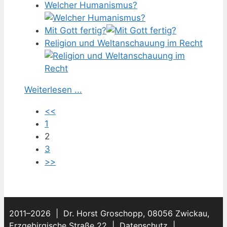
Welcher Humanismus?
Mit Gott fertig?
Religion und Weltanschauung im Recht
Weiterlesen ...
<<
1
2
3
>>
2011–2026 | Dr. Horst Groschopp, 08056 Zwickau,
Erzgebirgische Straße 22 |
Datenschutz
|