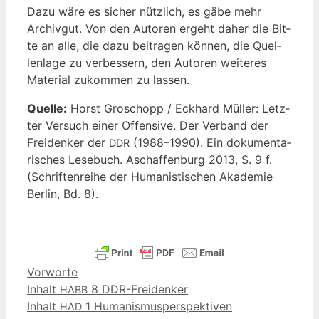
Dazu wäre es sicher nütz­lich, es gäbe mehr
Archiv­gut. Von den Autoren ergeht daher die Bit­
te an alle, die dazu bei­tra­gen kön­nen, die Quel­
len­la­ge zu ver­bes­sern, den Autoren wei­te­res
Mate­ri­al zukom­men zu lassen.
Quel­le:
Horst Gro­schopp / Eck­hard Mül­ler: Letz­
ter Ver­such einer Offen­si­ve. Der Ver­band der
Frei­den­ker der
(1988–1990). Ein doku­men­ta­
DDR
ri­sches Lese­buch. Aschaf­fen­burg 2013, S. 9 f.
(Schrif­ten­rei­he der Huma­nis­ti­schen Aka­de­mie
Ber­lin, Bd. 8).
Kategorien
Vorworte
Inhalt
8 DDR-Freidenker
HABB
Inhalt
1 Humanismusperspektiven
HAD