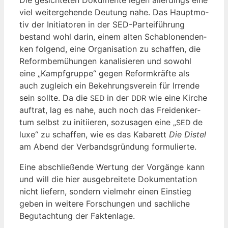
viel wei­ter­ge­hen­de Deu­tung nahe. Das Haupt­mo­
tiv der Initia­to­ren in der SED-Par­tei­füh­rung
bestand wohl dar­in, einem alten Scha­blo­nen­den­
ken fol­gend, eine Orga­ni­sa­ti­on zu schaf­fen, die
Reform­be­mü­hun­gen kana­li­sie­ren und sowohl
eine „Kampf­grup­pe“ gegen Reform­kräf­te als
auch zugleich ein Bekeh­rungs­ver­ein für Irren­de
sein soll­te. Da die
in der
wie eine Kir­che
SED
DDR
auf­trat, lag es nahe, auch noch das Frei­den­ker­
tum selbst zu initi­ie­ren, sozu­sa­gen eine „
de
SED
luxe“ zu schaf­fen, wie es das Kaba­rett
Die Dis­tel
am Abend der Ver­bands­grün­dung formulierte.
Eine abschlie­ßen­de Wer­tung der Vor­gän­ge kann
und will die hier aus­ge­brei­te­te Doku­men­ta­ti­on
nicht lie­fern, son­dern viel­mehr einen Ein­stieg
geben in wei­te­re For­schun­gen und sach­li­che
Begut­ach­tung der Faktenlage.