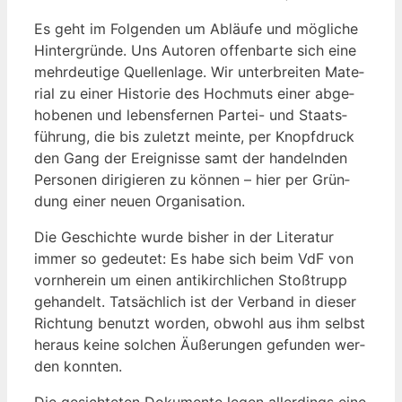
Es geht im Fol­gen­den um Abläu­fe und mög­li­che
Hin­ter­grün­de. Uns Autoren offen­bar­te sich eine
mehr­deu­ti­ge Quel­len­la­ge. Wir unter­brei­ten Mate­
ri­al zu einer His­to­rie des Hoch­muts einer abge­
ho­be­nen und lebens­fer­nen Par­tei- und Staats­
füh­rung, die bis zuletzt mein­te, per Knopf­druck
den Gang der Ereig­nis­se samt der han­deln­den
Per­so­nen diri­gie­ren zu kön­nen – hier per Grün­
dung einer neu­en Organisation.
Die Geschich­te wur­de bis­her in der Lite­ra­tur
immer so gedeu­tet: Es habe sich beim VdF von
vorn­her­ein um einen anti­kirch­li­chen Stoß­trupp
gehan­delt. Tat­säch­lich ist der Ver­band in die­ser
Rich­tung benutzt wor­den, obwohl aus ihm selbst
her­aus kei­ne sol­chen Äuße­run­gen gefun­den wer­
den konnten.
Die gesich­te­ten Doku­men­te legen aller­dings eine