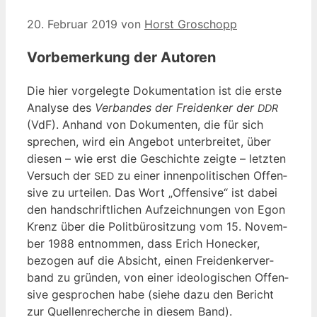
20. Februar 2019
von
Horst Groschopp
Vorbemerkung der Autoren
Die hier vor­ge­leg­te Doku­men­ta­ti­on ist die ers­te
Ana­ly­se des
Ver­ban­des der Frei­den­ker der
DDR
(VdF). Anhand von Doku­men­ten, die für sich
spre­chen, wird ein Ange­bot unter­brei­tet, über
die­sen – wie erst die Geschich­te zeig­te – letz­ten
Ver­such der
zu einer innen­po­li­ti­schen Offen­
SED
si­ve zu urtei­len. Das Wort „Offen­si­ve“ ist dabei
den hand­schrift­li­chen Auf­zeich­nun­gen von Egon
Krenz über die Polit­bü­ro­sit­zung vom 15. Novem­
ber 1988 ent­nom­men, dass Erich Hon­ecker,
bezo­gen auf die Absicht, einen Frei­den­ker­ver­
band zu grün­den, von einer ideo­lo­gi­schen Offen­
si­ve gespro­chen habe (sie­he dazu den Bericht
zur Quel­len­re­cher­che in die­sem Band).