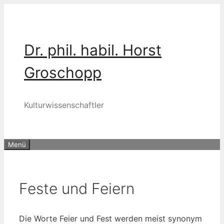
Zum
Inhalt
springen
Dr. phil. habil. Horst
Groschopp
Kulturwissenschaftler
Menü
Feste und Feiern
Die Wor­te Fei­er und Fest wer­den meist syn­onym