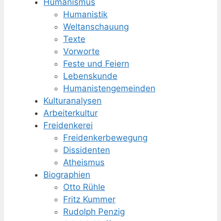
Humanismus
Humanistik
Weltanschauung
Texte
Vorworte
Feste und Feiern
Lebenskunde
Humanisten­gemeinden
Kulturanalysen
Arbeiterkultur
Freidenkerei
Freidenker­bewegung
Dissidenten
Atheismus
Biographien
Otto Rühle
Fritz Kummer
Rudolph Penzig