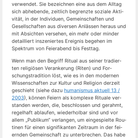
ver­wen­det. Sie bezeich­nen eine aus dem All­tag
sich abhe­ben­de, zeit­lich begrenz­te sozia­le Akti­
vi­tät, in der Indi­vi­du­en, Gemein­schaf­ten und
Gesell­schaf­ten aus diver­sen Anläs­sen her­aus und
mit Absich­ten ver­se­hen, ein mehr oder min­der
detail­liert insze­nier­tes Ereig­nis bege­hen im
Spek­trum von Fei­er­abend bis Festtag.
Wenn man den Begriff Ritu­al aus sei­ner tra­dier­
ten reli­giö­sen Ver­an­ke­rung (Riten) und For­
schungs­tra­di­ti­on löst, wie es in den moder­nen
Wis­sen­schaf­ten zur Kul­tur und Reli­gi­on der­zeit
geschieht (sie­he dazu
huma­nis­mus aktu­ell 13 /
2003
), kön­nen Fei­ern als kom­ple­xe Ritua­le ver­
stan­den wer­den, die, beschlos­sen und gerahmt,
regel­haft ablau­fen, wie­der­hol­bar sind und vor
allem „Publi­kum“ ver­lan­gen, um ein­ge­spiel­te Rou­
ti­nen für einen signi­fi­kan­ten Zeit­raum in der fei­
ern­den Gemein­schaft zu unter­bre­chen. Das habe