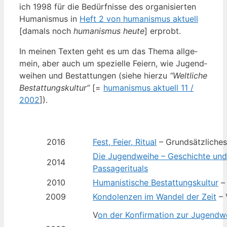
ich 1998 für die Bedürf­nis­se des orga­ni­sier­ten
Huma­nis­mus in
Heft 2 von huma­nis­mus aktu­ell
[damals noch
huma­nis­mus heu­te
] erprobt.
In mei­nen Tex­ten geht es um das The­ma all­ge­
mein, aber auch um spe­zi­el­le Fei­ern, wie Jugend­
wei­hen und Bestat­tun­gen (sie­he hier­zu
“Welt­li­che
Bestat­tungs­kul­tur”
[=
huma­nis­mus aktu­ell 11 /
2002
]).
2016
Fest, Fei­er, Ritu­al
– Grundsätzliches
Die Jugend­wei­he – Geschich­te un
2014
Passagerituals
2010
Huma­nis­ti­sche Bestat­tungs­kul­tur
– 
2009
Kon­do­len­zen im Wan­del der Zeit
– 
V
on der Kon­fir­ma­ti­on zur Jugend­w