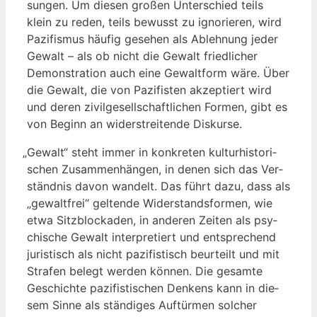
sun­gen. Um die­sen gro­ßen Unter­schied teils
klein zu reden, teils bewusst zu igno­rie­ren, wird
Pazi­fis­mus häu­fig gese­hen als Ableh­nung jeder
Gewalt – als ob nicht die Gewalt fried­li­cher
Demons­tra­ti­on auch eine Gewalt­form wäre. Über
die Gewalt, die von Pazi­fis­ten akzep­tiert wird
und deren zivil­ge­sell­schaft­li­chen For­men, gibt es
von Beginn an wider­strei­ten­de Diskurse.
„
Gewalt“ steht immer in kon­kre­ten kul­tur­his­to­ri­
schen Zusam­men­hän­gen, in denen sich das Ver­
ständ­nis davon wan­delt. Das führt dazu, dass als
„gewalt­frei“ gel­ten­de Wider­stands­for­men, wie
etwa Sitz­blo­cka­den, in ande­ren Zei­ten als psy­
chi­sche Gewalt inter­pre­tiert und ent­spre­chend
juris­tisch als nicht pazi­fis­tisch beur­teilt und mit
Stra­fen belegt wer­den kön­nen. Die gesam­te
Geschich­te pazi­fis­ti­schen Den­kens kann in die­
sem Sin­ne als stän­di­ges Auf­tür­men sol­cher