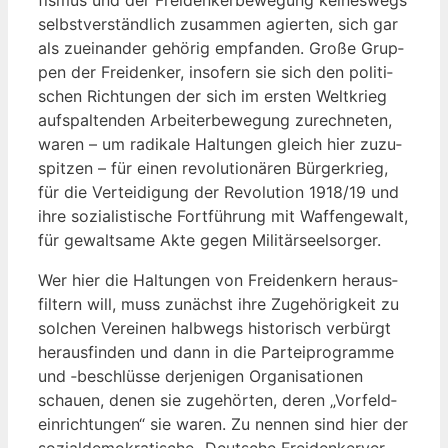
selbst­ver­ständ­lich zusam­men agier­ten, sich gar
als zuein­an­der gehö­rig emp­fan­den. Gro­ße Grup­
pen der Frei­den­ker, inso­fern sie sich den poli­ti­
schen Rich­tun­gen der sich im ers­ten Welt­krieg
auf­spal­ten­den Arbei­ter­be­we­gung zurech­ne­ten,
waren – um radi­ka­le Hal­tun­gen gleich hier zuzu­
spit­zen – für einen revo­lu­tio­nä­ren Bür­ger­krieg,
für die Ver­tei­di­gung der Revo­lu­ti­on 1918/19 und
ihre sozia­lis­ti­sche Fort­füh­rung mit Waf­fen­ge­walt,
für gewalt­sa­me Akte gegen Militärseelsorger.
Wer hier die Hal­tun­gen von Frei­den­kern her­aus­
fil­tern will, muss zunächst ihre Zuge­hö­rig­keit zu
sol­chen Ver­ei­nen halb­wegs his­to­risch ver­bürgt
her­aus­fin­den und dann in die Par­tei­pro­gram­me
und ‑beschlüs­se der­je­ni­gen Orga­ni­sa­tio­nen
schau­en, denen sie zuge­hör­ten, deren „Vor­feld­
ein­rich­tun­gen“ sie waren. Zu nen­nen sind hier der
sozi­al­de­mo­kra­ti­sche „Deut­sche Frei­den­ker­ver­