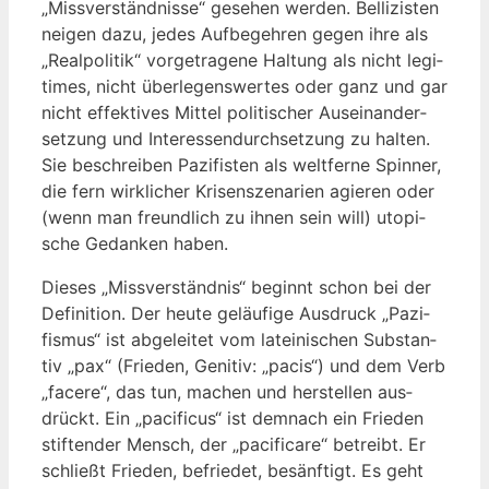
„Miss­ver­ständ­nis­se“ gese­hen wer­den. Bel­li­zis­ten
nei­gen dazu, jedes Auf­be­geh­ren gegen ihre als
„Real­po­li­tik“ vor­ge­tra­ge­ne Hal­tung als nicht legi­
ti­mes, nicht über­le­gens­wer­tes oder ganz und gar
nicht effek­ti­ves Mit­tel poli­ti­scher Aus­ein­an­der­
set­zung und Inter­es­sen­durch­set­zung zu hal­ten.
Sie beschrei­ben Pazi­fis­ten als welt­fer­ne Spin­ner,
die fern wirk­li­cher Kri­sen­sze­na­ri­en agie­ren oder
(wenn man freund­lich zu ihnen sein will) uto­pi­
sche Gedan­ken haben.
Die­ses „Miss­ver­ständ­nis“ beginnt schon bei der
Defi­ni­ti­on. Der heu­te geläu­fi­ge Aus­druck „Pazi­
fis­mus“ ist abge­lei­tet vom latei­ni­schen Sub­stan­
tiv „pax“ (Frie­den, Geni­tiv: „pacis“) und dem Verb
„face­re“, das tun, machen und her­stel­len aus­
drückt. Ein „paci­fi­cus“ ist dem­nach ein Frie­den
stif­ten­der Mensch, der „paci­fi­ca­re“ betreibt. Er
schließt Frie­den, befrie­det, besänf­tigt. Es geht