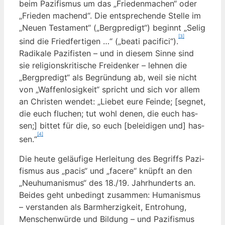
beim Pazi­fis­mus um das „Frie­den­ma­chen“ oder
„Frie­den machend“. Die ent­spre­chen­de Stel­le im
„Neu­en Tes­ta­ment“ („Berg­pre­digt“) beginnt „Selig
[3]
sind die Fried­fer­ti­gen …“ („bea­ti paci­fi­ci“).
Radi­ka­le Pazi­fis­ten – und in die­sem Sin­ne sind
sie reli­gi­ons­kri­ti­sche Frei­den­ker – leh­nen die
„Berg­pre­digt“ als Begrün­dung ab, weil sie nicht
von „Waf­fen­lo­sig­keit“ spricht und sich vor allem
an Chris­ten wen­det: „Lie­bet eure Fein­de; [seg­net,
die euch flu­chen; tut wohl denen, die euch has­
sen;] bit­tet für die, so euch [belei­di­gen und] has­
[4]
sen.“
Die heu­te geläu­fi­ge Her­lei­tung des Begriffs Pazi­
fis­mus aus „pacis“ und „face­re“ knüpft an den
„Neu­hu­ma­nis­mus“ des 18./19. Jahr­hun­derts an.
Bei­des geht unbe­dingt zusam­men: Huma­nis­mus
– ver­stan­den als Barm­her­zig­keit, Ent­ro­hung,
Men­schen­wür­de und Bil­dung – und Pazi­fis­mus