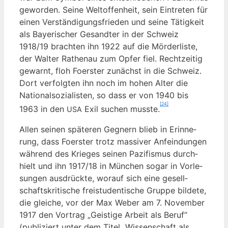
gewor­den. Sei­ne Welt­of­fen­heit, sein Ein­tre­ten für
einen Ver­stän­di­gungs­frie­den und sei­ne Tätig­keit
als Baye­ri­scher Gesand­ter in der Schweiz
1918/19 brach­ten ihn 1922 auf die Mör­der­lis­te,
der Wal­ter Rathen­au zum Opfer fiel. Recht­zei­tig
gewarnt, floh Foers­ter zunächst in die Schweiz.
Dort ver­folg­ten ihn noch im hohen Alter die
Natio­nal­so­zia­lis­ten, so dass er von 1940 bis
[24]
1963 in den
Exil suchen muss­te.
USA
Allen sei­nen spä­te­ren Geg­nern blieb in Erin­ne­
rung, dass Foers­ter trotz mas­si­ver Anfein­dun­gen
wäh­rend des Krie­ges sei­nen Pazi­fis­mus durch­
hielt und ihn 1917/18 in Mün­chen sogar in Vor­le­
sun­gen aus­drück­te, wor­auf sich eine gesell­
schafts­kri­ti­sche frei­stu­den­ti­sche Grup­pe bil­de­te,
die glei­che, vor der Max Weber am 7. Novem­ber
1917 den Vor­trag „Geis­ti­ge Arbeit als Beruf“
(publi­ziert unter dem Titel „Wis­sen­schaft als