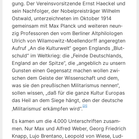
gung. Der Ver­eins­vor­sit­zen­de Ernst Hae­ckel und
sein Nach­fol­ger, der Nobel­preis­trä­ger Wil­helm
Ost­wald, unter­zeich­ne­ten im Okto­ber 1914
gemein­sam mit Max Planck und wei­te­ren neun­
zig Pro­fes­so­ren den vom Ber­li­ner Alt­phi­lo­lo­gen
Ulrich von Wila­mo­witz-Moel­len­dorff ange­reg­ten
Auf­ruf „An die Kul­tur­welt“ gegen Eng­lands „Blut­
schuld“ im Welt­krieg: die „Fein­de Deutsch­lands,
Eng­land an der Spit­ze“, die „angeb­lich zu unsern
Guns­ten einen Gegen­satz machen wol­len zwi­
schen dem Geis­te der Wis­sen­schaft und dem,
was sie den preu­ßi­schen Mili­ta­ris­mus nen­nen“,
sol­len wis­sen, „daß für die gan­ze Kul­tur Euro­pas
das Heil an dem Sie­ge hängt, den der deut­sche
[21]
‚Mili­ta­ris­mus‘ erkämp­fen wird“.
Es kamen um die 4.000 Unter­schrif­ten zusam­
men. Nur Max und Alfred Weber, Georg Fried­rich
Knapp, Lujo Bren­ta­no, Leo­pold von Wie­se, Lud­