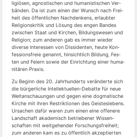
li­giö­sen, agnos­ti­schen und huma­nis­ti­schen Ver­
bän­den. Da ist zum einen der Wunsch nach Frei­
heit des öffent­li­chen Nach­den­kens, erlaub­ter
Reli­gi­ons­kri­tik und Lösung des engen Ban­des
zwi­schen Staat und Kir­chen, Bil­dungs­we­sen und
Reli­gi­on; zum ande­ren gab es immer wie­der
diver­se Inter­es­sen von Dis­si­den­ten, heu­te Kon­
fes­si­ons­freie genannt, hin­sicht­lich Bil­dung, Fes­
ten und Fei­ern sowie der Ein­rich­tung einer huma­
ni­tä­ren Praxis.
Zu Beginn des 20. Jahr­hun­derts ver­än­der­te sich
die bür­ger­li­che Intel­lek­tu­el­len-Debat­te für neue
Welt­an­schau­un­gen und gegen eine dog­ma­ti­sche
Kir­che mit ihren Restrik­tio­nen des Geis­tes­le­bens.
Ursa­chen dafür waren zum eine
n
eine offe­ne­re
Land­schaft aka­de­misch betrie­be­ner Wis­sen­
schaf­ten mit weit­ge­hen­der For­schungs­frei­heit;
zum ande­ren kam es zu öffent­lich akzep­tier­ten