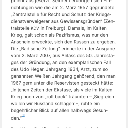
pflicht aus­ge­setzt. Seit­dem erüb­ri­gen sich Ein­
rich­tun­gen wie die am 2. März 1957 gegrün­de­te
„Zen­tral­stel­le für Recht und Schutz der Kriegs­
dienst­ver­wei­ge­rer aus Gewis­sens­grün­den“ (Zen­
tral­stel­le
in Frei­burg). Damals, im Kal­ten
KDV
Krieg, galt schon als Pazi­fis­mus, was nur den
Anschein erweck­te, sich den Rus­sen zu erge­ben.
Die „Badi­sche Zei­tung“ erin­ner­te in der Aus­ga­be
vom 2. März 2007, aus Anlass des 50. Jah­res­ta­
ges der Grün­dung, an den exem­pla­ri­schen Fall
des Udo Hegar, Jahr­gang 1934, Arzt, zum so
genann­ten Wei­ßen Jahr­gang gehö­rend, den man
1967 gern unter die Reser­vis­ten gesteckt hät­te:
„In jenen Zei­ten der Eksta­se, als vie­le im Kal­ten
Krieg noch von „roll back“ träum­ten – ‚Sieg­reich
wol­len wir Russ­land schla­gen‘ –, ruh­te ein
begehr­li­cher Blick auf allen halb­wegs Gesun­
[1]
den.“