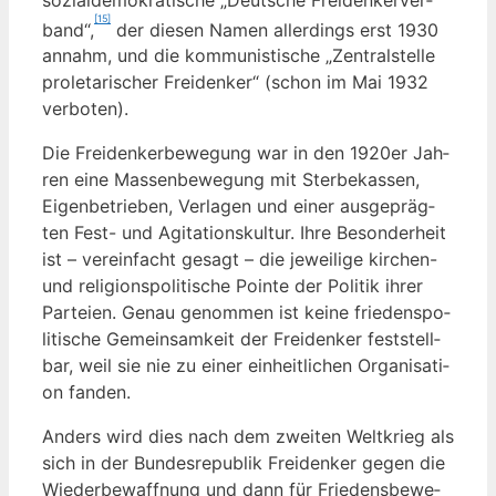
[15]
band“,
der die­sen Namen aller­dings erst 1930
annahm, und die kom­mu­nis­ti­sche „Zen­tral­stel­le
pro­le­ta­ri­scher Frei­den­ker“ (schon im Mai 1932
verboten).
Die Frei­den­ker­be­we­gung war in den 1920er Jah­
ren eine Mas­sen­be­we­gung mit Ster­be­kas­sen,
Eigen­be­trie­ben, Ver­la­gen und einer aus­ge­präg­
ten Fest- und Agi­ta­ti­ons­kul­tur. Ihre Beson­der­heit
ist – ver­ein­facht gesagt – die jewei­li­ge kir­chen-
und reli­gi­ons­po­li­ti­sche Poin­te der Poli­tik ihrer
Par­tei­en. Genau genom­men ist kei­ne frie­dens­po­
li­ti­sche Gemein­sam­keit der Frei­den­ker fest­stell­
bar, weil sie nie zu einer ein­heit­li­chen Orga­ni­sa­ti­
on fanden.
Anders wird dies nach dem zwei­ten Welt­krieg als
sich in der Bun­des­re­pu­blik Frei­den­ker gegen die
Wie­der­be­waff­nung und dann für Frie­dens­be­we­