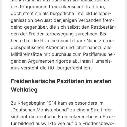
des Pro­gramm in frei­den­ke­ri­scher Tra­di­ti­on,
doch steht sie als bür­ger­li­che Intel­lek­tu­el­len­or­
ga­ni­sa­ti­on bewusst den­je­ni­gen Ver­bän­den frem­
delnd gegen­über, die sich selbst den Rest­be­stän­
den der Frei­den­ker­be­we­gung zurech­nen. Bis
heu­te hat die
eine unmit­tel­ba­re Nähe zu frie­
HU
dens­po­li­ti­schen Aktio­nen und lehnt nahe­zu alle
Mili­tär­ein­sät­ze mit durch­aus zum Pazi­fis­mus nei­
gen­den Argu­men­ten rigo­ros ab. Ihren Huma­nis­
mus ver­steht die
„bür­ger­recht­lich“.
HU
Freidenkerische Pazifisten im ersten
Weltkrieg
Zu Kriegs­be­ginn 1914 kam es beson­ders im
„Deut­schen Monis­ten­bund“ zu einem Streit, der
sich auf die deut­sche Frei­den­ke­rei eben­so Struk­
tur bil­dend aus­wirk­te wie auf die Frie­dens­be­we­