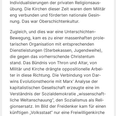
Indi­vi­dua­li­sie­run­gen der pri­va­ten Reli­gi­ons­aus­
übung. Die Kir­chen die­ser Zeit waren dem Mili­tär
eng ver­bun­den und för­der­ten natio­na­le Gesin­
nung. Das war Oberschichtenkultur.
Zugleich, und dies war eine Unter­schich­ten-
Bewe­gung, kam es zu einer mas­sen­haf­ten pro­le­
ta­ri­schen Orga­ni­sa­ti­on mit ent­spre­chen­den
Dienst­leis­tun­gen (Ster­be­kas­sen, Jugend­wei­he),
die gegen das vor­herr­schen­de Chris­ten­tum
stand. Das Bünd­nis von Thron und Altar, von
Mili­tär und Kir­che dräng­te oppo­si­tio­nel­le Arbei­
ter in die­se Rich­tung. Die Ver­bin­dung von Dar­
wins Evo­lu­ti­ons­theo­rie mit Marx‘ Ana­ly­se der
kapi­ta­lis­ti­schen Gesell­schaft erzeug­te eine im
Ver­ständ­nis der Sozi­al­de­mo­kra­tie „wis­sen­schaft­
li­che Welt­an­schau­ung“, den Sozia­lis­mus als Reli­
gi­ons­er­satz. Im Bild der Frei­den­ker kam für einen
künf­ti­gen „Volks­staat“ nur eine Frei­wil­li­gen­kir­che