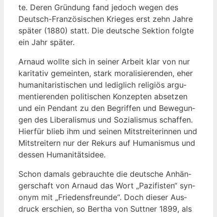
te. Deren Grün­dung fand jedoch wegen des
Deutsch-Fran­zö­si­schen Krie­ges erst zehn Jah­re
spä­ter (1880) statt. Die deut­sche Sek­ti­on folg­te
ein Jahr später.
Arnaud woll­te sich in sei­ner Arbeit klar von nur
kari­ta­tiv gemein­ten, stark mora­li­sie­ren­den, eher
huma­ni­ta­ris­ti­schen und ledig­lich reli­gi­ös argu­
men­tie­ren­den poli­ti­schen Kon­zep­ten abset­zen
und ein Pen­dant zu den Begrif­fen und Bewe­gun­
gen des Libe­ra­lis­mus und Sozia­lis­mus schaf­fen.
Hier­für blieb ihm und sei­nen Mit­strei­te­rin­nen und
Mit­strei­tern nur der Rekurs auf Huma­nis­mus und
des­sen Humanitätsidee.
Schon damals gebrauch­te die deut­sche Anhän­
ger­schaft von Arnaud das Wort „Pazi­fis­ten“ syn­
onym mit „Frie­dens­freun­de“. Doch die­ser Aus­
druck erschien, so Ber­tha von Sutt­ner 1899, als