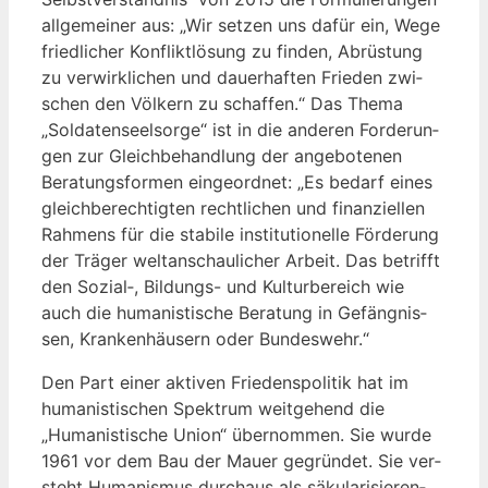
all­ge­mei­ner aus: „Wir set­zen uns dafür ein, Wege
fried­li­cher Kon­flikt­lö­sung zu fin­den, Abrüs­tung
zu ver­wirk­li­chen und dau­er­haf­ten Frie­den zwi­
schen den Völ­kern zu schaf­fen.“ Das The­ma
„Sol­da­ten­seel­sor­ge“ ist in die ande­ren For­de­run­
gen zur Gleich­be­hand­lung der ange­bo­te­nen
Bera­tungs­for­men ein­ge­ord­net: „Es bedarf eines
gleich­be­rech­tig­ten recht­li­chen und finan­zi­el­len
Rah­mens für die sta­bi­le insti­tu­tio­nel­le För­de­rung
der Trä­ger welt­an­schau­li­cher Arbeit. Das betrifft
den Sozial‑, Bil­dungs- und Kul­tur­be­reich wie
auch die huma­nis­ti­sche Bera­tung in Gefäng­nis­
sen, Kran­ken­häu­sern oder Bundeswehr.“
Den Part einer akti­ven Frie­dens­po­li­tik hat im
huma­nis­ti­schen Spek­trum weit­ge­hend die
„Huma­nis­ti­sche Uni­on“ über­nom­men. Sie wur­de
1961 vor dem Bau der Mau­er gegrün­det. Sie ver­
steht Huma­nis­mus durch­aus als säku­la­ri­sie­ren­