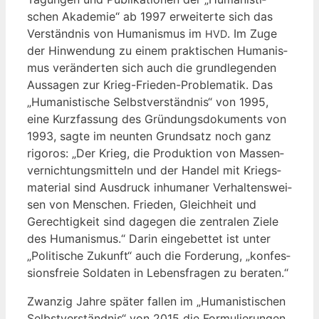
schen Aka­de­mie“ ab 1997 erwei­ter­te sich das
Ver­ständ­nis von Huma­nis­mus im
. Im Zuge
HVD
der Hin­wen­dung zu einem prak­ti­schen Huma­nis­
mus ver­än­der­ten sich auch die grund­le­gen­den
Aus­sa­gen zur Krieg-Frie­den-Pro­ble­ma­tik. Das
„Huma­nis­ti­sche Selbst­ver­ständ­nis“ von 1995,
eine Kurz­fas­sung des Grün­dungs­do­ku­ments von
1993, sag­te im neun­ten Grund­satz noch ganz
rigo­ros: „Der Krieg, die Pro­duk­ti­on von Mas­sen­
ver­nich­tungs­mit­teln und der Han­del mit Kriegs­
ma­te­ri­al sind Aus­druck inhu­ma­ner Ver­hal­tens­wei­
sen von Men­schen. Frie­den, Gleich­heit und
Gerech­tig­keit sind dage­gen die zen­tra­len Zie­le
des Huma­nis­mus.“ Dar­in ein­ge­bet­tet ist unter
„Poli­ti­sche Zukunft“ auch die For­de­rung, „kon­fes­
si­ons­freie Sol­da­ten in Lebens­fra­gen zu beraten.“
Zwan­zig Jah­re spä­ter fal­len im „Huma­nis­ti­schen
Selbst­ver­ständ­nis“ von 2015 die For­mu­lie­run­gen