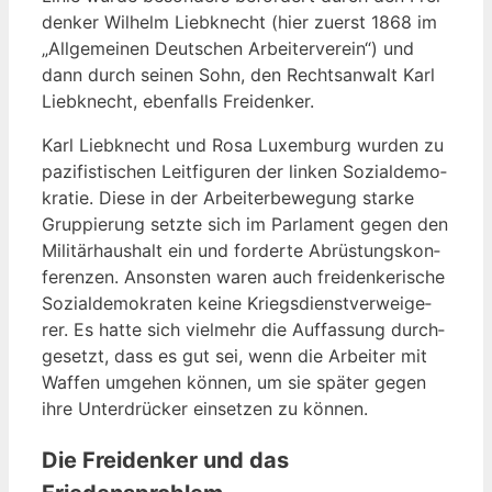
den­ker Wil­helm Lieb­knecht (hier zuerst 1868 im
„All­ge­mei­nen Deut­schen Arbei­ter­ver­ein“) und
dann durch sei­nen Sohn, den Rechts­an­walt Karl
Lieb­knecht, eben­falls Freidenker.
Karl Lieb­knecht und Rosa Luxem­burg wur­den zu
pazi­fis­ti­schen Leit­fi­gu­ren der lin­ken Sozi­al­de­mo­
kra­tie. Die­se in der Arbei­ter­be­we­gung star­ke
Grup­pie­rung setz­te sich im Par­la­ment gegen den
Mili­tär­haus­halt ein und for­der­te Abrüs­tungs­kon­
fe­ren­zen. Ansons­ten waren auch frei­den­ke­ri­sche
Sozi­al­de­mo­kra­ten kei­ne Kriegs­dienst­ver­wei­ge­
rer. Es hat­te sich viel­mehr die Auf­fas­sung durch­
ge­setzt, dass es gut sei, wenn die Arbei­ter mit
Waf­fen umge­hen kön­nen, um sie spä­ter gegen
ihre Unter­drü­cker ein­set­zen zu können.
Die Freidenker und das