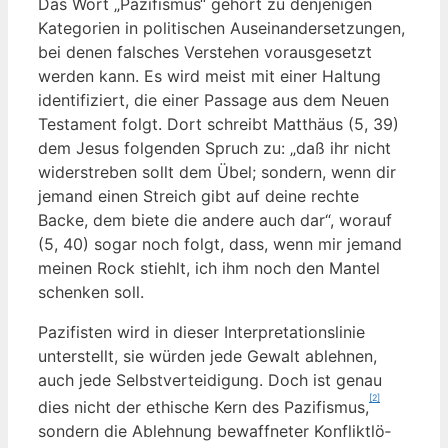
Das Wort „Pazi­fis­mus“ gehört zu den­je­ni­gen
Kate­go­rien in poli­ti­schen Aus­ein­an­der­set­zun­gen,
bei denen fal­sches Ver­ste­hen vor­aus­ge­setzt
wer­den kann. Es wird meist mit einer Hal­tung
iden­ti­fi­ziert, die einer Pas­sa­ge aus dem Neu­en
Tes­ta­ment folgt. Dort schreibt Mat­thä­us (5, 39)
dem Jesus fol­gen­den Spruch zu: „daß ihr nicht
wider­stre­ben sollt dem Übel; son­dern, wenn dir
jemand einen Streich gibt auf dei­ne rech­te
Backe, dem bie­te die ande­re auch dar“, wor­auf
(5, 40) sogar noch folgt, dass, wenn mir jemand
mei­nen Rock stiehlt, ich ihm noch den Man­tel
schen­ken soll.
Pazi­fis­ten wird in die­ser Inter­pre­ta­ti­ons­li­nie
unter­stellt, sie wür­den jede Gewalt ableh­nen,
auch jede Selbst­ver­tei­di­gung. Doch ist genau
[2]
dies nicht der ethi­sche Kern des Pazi­fis­mus,
son­dern die Ableh­nung bewaff­ne­ter Kon­flikt­lö­