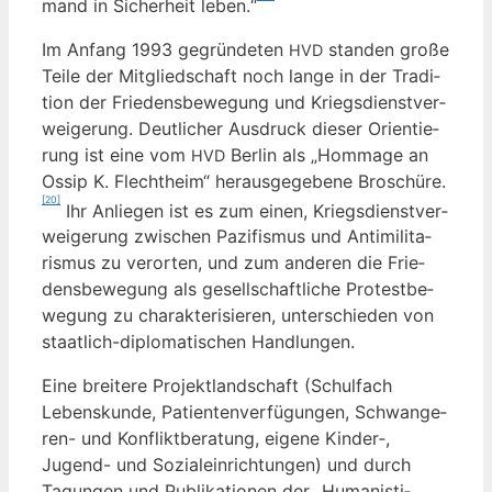
mand in Sicher­heit leben.“
Im Anfang 1993 gegrün­de­ten
stan­den gro­ße
HVD
Tei­le der Mit­glied­schaft noch lan­ge in der Tra­di­
ti­on der Frie­dens­be­we­gung und Kriegs­dienst­ver­
wei­ge­rung. Deut­li­cher Aus­druck die­ser Ori­en­tie­
rung ist eine vom
Ber­lin als „Hom­mage an
HVD
Ossip K. Flecht­heim“ her­aus­ge­ge­be­ne Bro­schü­re.
[20]
Ihr Anlie­gen ist es zum einen, Kriegs­dienst­ver­
wei­ge­rung zwi­schen Pazi­fis­mus und Anti­mi­li­ta­
ris­mus zu ver­or­ten, und zum ande­ren die Frie­
dens­be­we­gung als gesell­schaft­li­che Pro­test­be­
we­gung zu cha­rak­te­ri­sie­ren, unter­schie­den von
staat­lich-diplo­ma­ti­schen Handlungen.
Eine brei­te­re Pro­jekt­land­schaft (Schul­fach
Lebens­kun­de, Pati­en­ten­ver­fü­gun­gen, Schwan­ge­
ren- und Kon­flikt­be­ra­tung, eige­ne Kinder‑,
Jugend- und Sozi­al­ein­rich­tun­gen) und durch
Tagun­gen und Publi­ka­tio­nen der „Huma­nis­ti­