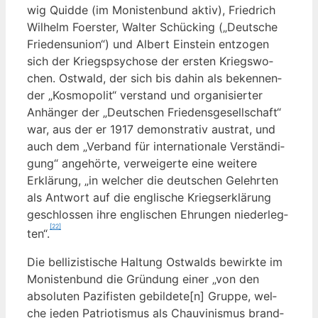
wig Quid­de (im Monis­ten­bund aktiv), Fried­rich
Wil­helm Foers­ter, Wal­ter Schücking („Deut­sche
Frie­dens­uni­on“) und Albert Ein­stein ent­zo­gen
sich der Kriegs­psy­cho­se der ers­ten Kriegs­wo­
chen. Ost­wald, der sich bis dahin als beken­nen­
der „Kos­mo­po­lit“ ver­stand und orga­ni­sier­ter
Anhän­ger der „Deut­schen Frie­dens­ge­sell­schaft“
war, aus der er 1917 demons­tra­tiv aus­trat, und
auch dem „Ver­band für inter­na­tio­na­le Ver­stän­di­
gung“ ange­hör­te, ver­wei­ger­te eine wei­te­re
Erklä­rung, „in wel­cher die deut­schen Gelehr­ten
als Ant­wort auf die eng­li­sche Kriegs­er­klä­rung
geschlos­sen ihre eng­li­schen Ehrun­gen nie­der­leg­
[22]
ten“.
Die bel­li­zis­ti­sche Hal­tung Ost­walds bewirk­te im
Monis­ten­bund die Grün­dung einer „von den
abso­lu­ten Pazi­fis­ten gebildete[n] Grup­pe, wel­
che jeden Patrio­tis­mus als Chau­vi­nis­mus brand­