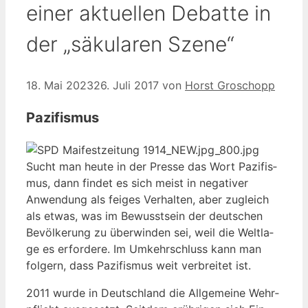
einer aktuellen Debatte in
der „säkularen Szene“
18. Mai 2023
26. Juli 2017
von
Horst Groschopp
Pazifismus
Sucht man heu­te in der Pres­se das Wort Pazi­fis­
mus, dann fin­det es sich meist in nega­ti­ver
Anwen­dung als fei­ges Ver­hal­ten, aber zugleich
als etwas, was im Bewusst­sein der deut­schen
Bevöl­ke­rung zu über­win­den sei, weil die Welt­la­
ge es erfor­de­re. Im Umkehr­schluss kann man
fol­gern, dass Pazi­fis­mus weit ver­brei­tet ist.
2011 wur­de in Deutsch­land die All­ge­mei­ne Wehr­