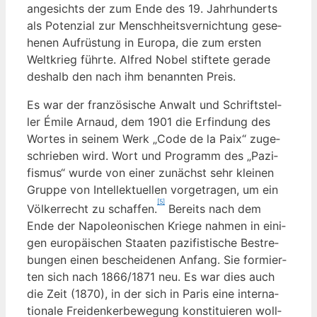
ange­sichts der zum Ende des 19. Jahr­hun­derts
als Poten­zi­al zur Mensch­heits­ver­nich­tung gese­
he­nen Auf­rüs­tung in Euro­pa, die zum ers­ten
Welt­krieg führ­te. Alfred Nobel stif­te­te gera­de
des­halb den nach ihm benann­ten Preis.
Es war der fran­zö­si­sche Anwalt und Schrift­stel­
ler Émi­le Arnaud, dem 1901 die Erfin­dung des
Wor­tes in sei­nem Werk „Code de la Paix“ zuge­
schrie­ben wird. Wort und Pro­gramm des „Pazi­
fis­mus“ wur­de von einer zunächst sehr klei­nen
Grup­pe von Intel­lek­tu­el­len vor­ge­tra­gen, um ein
[5]
Völ­ker­recht zu schaf­fen.
Bereits nach dem
Ende der Napo­leo­ni­schen Krie­ge nah­men in eini­
gen euro­päi­schen Staa­ten pazi­fis­ti­sche Bestre­
bun­gen einen beschei­de­nen Anfang. Sie for­mier­
ten sich nach 1866/1871 neu. Es war dies auch
die Zeit (1870), in der sich in Paris eine inter­na­
tio­na­le Frei­den­ker­be­we­gung kon­sti­tu­ie­ren woll­