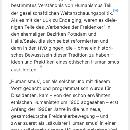
bestimm­tes Ver­ständ­nis von Huma­nis­mus Teil
[16]
der gesell­schaft­li­chen Welt­an­schau­ungs­po­li­tik.
Als es mit der
zu Ende ging, waren es die­je­
DDR
ni­gen Tei­le des „Ver­ban­des der Frei­den­ker“ in
den ehe­ma­li­gen Bezir­ken Pots­dam und
Halle/Saale, die sich selbst refor­mier­ten und
dann in den
gin­gen, die – ohne ein his­to­ri­
HVD
sches Bewusst­sein die­ser Tra­di­ti­on zu haben –
Ideen und Prak­ti­ken eines ethi­schen Huma­nis­mus
[17]
aus­bil­de­ten.
„
Huma­nis­mus“, der als sol­cher und mit die­sem
Wort gedacht und pro­gram­ma­tisch wur­de für
Dis­si­den­ten, kam – von den schon erwähn­ten
ethi­schen Huma­nis­ten um 1900 abge­se­hen – erst
Anfang der 1990er Jah­re in die nun neue,
gesamt­deut­sche Frei­den­ker­be­we­gung – und
zwar zuerst als „säku­la­rer Huma­nis­mus“ in einer
stark reli­gi­ons­kri­ti­schen US-ame­ri­ka­ni­schen Vari­