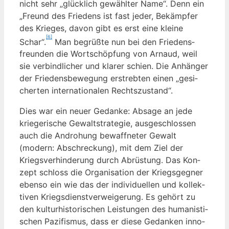
nicht sehr „glück­lich gewähl­ter Name“. Denn ein
„Freund des Frie­dens ist fast jeder, Bekämp­fer
des Krie­ges, davon gibt es erst eine klei­ne
[6]
Schar“.
Man begrüß­te nun bei den Frie­dens­
freun­den die Wort­schöp­fung von Arnaud, weil
sie ver­bind­li­cher und kla­rer schien. Die Anhän­ger
der Frie­dens­be­we­gung erstreb­ten einen „gesi­
cher­ten inter­na­tio­na­len Rechtszustand“.
Dies war ein neu­er Gedan­ke: Absa­ge an jede
krie­ge­ri­sche Gewalt­stra­te­gie, aus­ge­schlos­sen
auch die Andro­hung bewaff­ne­ter Gewalt
(modern: Abschre­ckung), mit dem Ziel der
Kriegs­ver­hin­de­rung durch Abrüs­tung. Das Kon­
zept schloss die Orga­ni­sa­ti­on der Kriegs­geg­ner
eben­so ein wie das der indi­vi­du­el­len und kol­lek­
ti­ven Kriegs­dienst­ver­wei­ge­rung. Es gehört zu
den kul­tur­his­to­ri­schen Leis­tun­gen des huma­nis­ti­
schen Pazi­fis­mus, dass er die­se Gedan­ken inno­