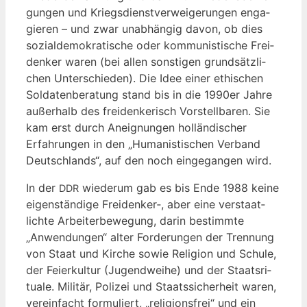
gun­gen und Kriegs­dienst­ver­wei­ge­run­gen enga­
gie­ren – und zwar unab­hän­gig davon, ob dies
sozi­al­de­mo­kra­ti­sche oder kom­mu­nis­ti­sche Frei­
den­ker waren (bei allen sons­ti­gen grund­sätz­li­
chen Unter­schie­den). Die Idee einer ethi­schen
Sol­da­ten­be­ra­tung stand bis in die 1990er Jah­re
außer­halb des frei­den­ke­risch Vor­stell­ba­ren. Sie
kam erst durch Aneig­nun­gen hol­län­di­scher
Erfah­run­gen in den „Huma­nis­ti­schen Ver­band
Deutsch­lands“, auf den noch ein­ge­gan­gen wird.
In der
wie­der­um gab es bis Ende 1988 kei­ne
DDR
eigen­stän­di­ge Freidenker‑, aber eine ver­staat­
lich­te Arbei­ter­be­we­gung, dar­in bestimm­te
„Anwen­dun­gen“ alter For­de­run­gen der Tren­nung
von Staat und Kir­che sowie Reli­gi­on und Schu­le,
der Fei­er­kul­tur (Jugend­wei­he) und der Staats­ri­
tua­le. Mili­tär, Poli­zei und Staats­si­cher­heit waren,
ver­ein­facht for­mu­liert, „reli­gi­ons­frei“ und ein