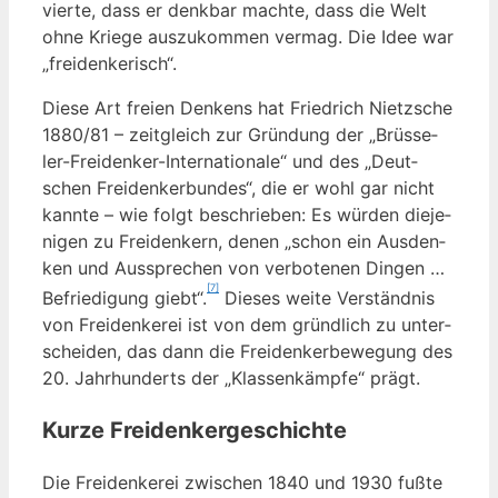
vier­te, dass er denk­bar mach­te, dass die Welt
ohne Krie­ge aus­zu­kom­men ver­mag. Die Idee war
„frei­den­ke­risch“.
Die­se Art frei­en Den­kens hat Fried­rich Nietz­sche
1880/81 – zeit­gleich zur Grün­dung der „Brüs­se­
ler-Frei­den­ker-Inter­na­tio­na­le“ und des „Deut­
schen Frei­den­ker­bun­des“, die er wohl gar nicht
kann­te – wie folgt beschrie­ben: Es wür­den die­je­
ni­gen zu Frei­den­kern, denen „schon ein Aus­den­
ken und Aus­spre­chen von ver­bo­te­nen Din­gen …
[7]
Befrie­di­gung gie­bt“.
Die­ses wei­te Ver­ständ­nis
von Frei­den­ke­rei ist von dem gründ­lich zu unter­
schei­den, das dann die Frei­den­ker­be­we­gung des
20. Jahr­hun­derts der „Klas­sen­kämp­fe“ prägt.
Kurze Freidenkergeschichte
Die Frei­den­ke­rei zwi­schen 1840 und 1930 fuß­te