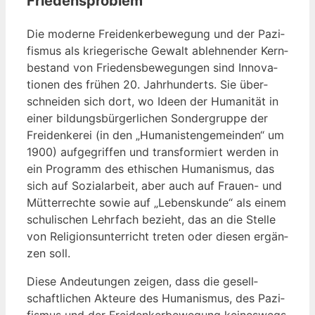
Friedensproblem
Die moder­ne Frei­den­ker­be­we­gung und der Pazi­
fis­mus als krie­ge­ri­sche Gewalt ableh­nen­der Kern­
be­stand von Frie­dens­be­we­gun­gen sind Inno­va­
tio­nen des frü­hen 20. Jahr­hun­derts. Sie über­
schnei­den sich dort, wo Ideen der Huma­ni­tät in
einer bil­dungs­bür­ger­li­chen Son­der­grup­pe der
Frei­den­ke­rei (in den „Huma­nis­ten­ge­mein­den“ um
1900) auf­ge­grif­fen und trans­for­miert wer­den in
ein Pro­gramm des ethi­schen Huma­nis­mus, das
sich auf Sozi­al­ar­beit, aber auch auf Frau­en- und
Müt­ter­rech­te sowie auf „Lebens­kun­de“ als einem
schu­li­schen Lehr­fach bezieht, das an die Stel­le
von Reli­gi­ons­un­ter­richt tre­ten oder die­sen ergän­
zen soll.
Die­se Andeu­tun­gen zei­gen, dass die gesell­
schaft­li­chen Akteu­re des Huma­nis­mus, des Pazi­
fis­mus und der Frei­den­ker­be­we­gung kei­nes­wegs