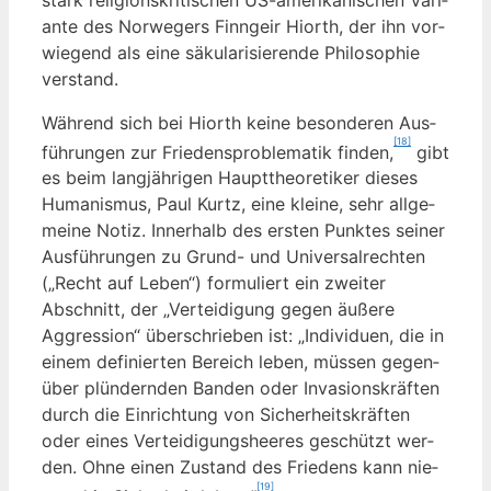
an­te des Nor­we­gers Finn­ge­ir Hiorth, der ihn vor­
wie­gend als eine säku­la­ri­sie­ren­de Phi­lo­so­phie
verstand.
Wäh­rend sich bei Hiorth kei­ne beson­de­ren Aus­
[18]
füh­run­gen zur Frie­dens­pro­ble­ma­tik fin­den,
gibt
es beim lang­jäh­ri­gen Haupt­theo­re­ti­ker die­ses
Huma­nis­mus, Paul Kurtz, eine klei­ne, sehr all­ge­
mei­ne Notiz. Inner­halb des ers­ten Punk­tes sei­ner
Aus­füh­run­gen zu Grund- und Uni­ver­sal­rech­ten
(„Recht auf Leben“) for­mu­liert ein zwei­ter
Abschnitt, der „Ver­tei­di­gung gegen äuße­re
Aggres­si­on“ über­schrie­ben ist: „Indi­vi­du­en, die in
einem defi­nier­ten Bereich leben, müs­sen gegen­
über plün­dern­den Ban­den oder Inva­si­ons­kräf­ten
durch die Ein­rich­tung von Sicher­heits­kräf­ten
oder eines Ver­tei­di­gungs­hee­res geschützt wer­
den. Ohne einen Zustand des Frie­dens kann nie­
[19]