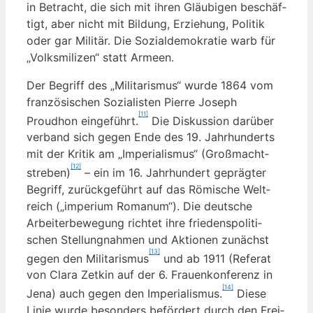
in Betracht, die sich mit ihren Gläu­bi­gen beschäf­
tigt, aber nicht mit Bil­dung, Erzie­hung, Poli­tik
oder gar Mili­tär. Die Sozi­al­de­mo­kra­tie warb für
„Volks­mi­li­zen“ statt Armeen.
Der Begriff des „Mili­ta­ris­mus“ wur­de 1864 vom
fran­zö­si­schen Sozia­lis­ten Pierre Joseph
[11]
Proudhon ein­ge­führt.
Die Dis­kus­si­on dar­über
ver­band sich gegen Ende des 19. Jahr­hun­derts
mit der Kri­tik am „Impe­ria­lis­mus“ (Groß­macht­
[12]
stre­ben)
– ein im 16. Jahr­hun­dert gepräg­ter
Begriff, zurück­ge­führt auf das Römi­sche Welt­
reich („impe­ri­um Roma­n­um“). Die deut­sche
Arbei­ter­be­we­gung rich­tet ihre frie­dens­po­li­ti­
schen Stel­lung­nah­men und Aktio­nen zunächst
[13]
gegen den Mili­ta­ris­mus
und ab 1911 (Refe­rat
von Cla­ra Zet­kin auf der 6. Frau­en­kon­fe­renz in
[14]
Jena) auch gegen den Impe­ria­lis­mus.
Die­se
Linie wur­de beson­ders beför­dert durch den Frei­