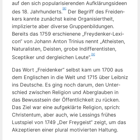
auf den sich popu­la­ri­sie­ren­den Auf­klä­rungs­ideen
[8]
des 18. Jahr­hun­derts.
Der Begriff des Frei­den­
kers kann­te zunächst kei­ne Orga­ni­siert­heit,
impli­zier­te aber diver­se Grup­pen­bil­dun­gen.
Bereits das 1759 erschie­ne­ne „Frey­den­ker-Lexi­
con“ von Johann Anton Tri­ni­us nennt „Athe­is­ten,
Natu­ra­lis­ten, Deis­ten, gro­be Indif­fe­ren­tis­ten,
[9]
Scep­ti­ker und der­glei­chen Leu­te“.
Das Wort „Frei­den­ker“ selbst kam um 1700 aus
dem Eng­li­schen in die Welt und 1715 über Leib­niz
ins Deut­sche. Es ging noch dar­um, den Unter­
schied zwi­schen Reli­gi­on und Aber­glau­ben in
das Bewusst­sein der Öffent­lich­keit zu rücken.
Das Ziel war eine auf­ge­klär­te Reli­gi­on, sprich:
Chris­ten­tum, aber auch, wie Les­sings frü­hes
Lust­spiel von 1749 „Der Frey­geist“ zeigt, um das
Akzep­tie­ren einer plu­ral moti­vier­ten Haltung.