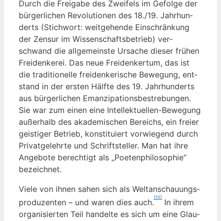
Durch die Frei­ga­be des Zwei­fels im Gefol­ge der
bür­ger­li­chen Revo­lu­tio­nen des 18./19. Jahr­hun­
derts (Stich­wort: weit­ge­hen­de Ein­schrän­kung
der Zen­sur im Wis­sen­schafts­be­trieb) ver­
schwand die all­ge­meins­te Ursa­che die­ser frü­hen
Frei­den­ke­rei. Das neue Frei­den­ker­tum, das ist
die tra­di­tio­nel­le frei­den­ke­ri­sche Bewe­gung, ent­
stand in der ers­ten Hälf­te des 19. Jahr­hun­derts
aus bür­ger­li­chen Eman­zi­pa­ti­ons­be­stre­bun­gen.
Sie war zum einen eine Intel­lek­tu­el­len-Bewe­gung
außer­halb des aka­de­mi­schen Bereichs, ein frei­er
geis­ti­ger Betrieb, kon­sti­tu­iert vor­wie­gend durch
Pri­vat­ge­lehr­te und Schrift­stel­ler. Man hat ihre
Ange­bo­te berech­tigt als „Poe­ten­phi­lo­so­phie“
bezeichnet.
Vie­le von ihnen sahen sich als Welt­an­schau­ungs­
[10]
pro­du­zen­ten – und waren dies auch.
In ihrem
orga­ni­sier­ten Teil han­del­te es sich um eine Glau­