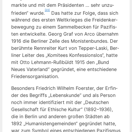
mark­te und mit dem Prä­si­den­ten … sehr unzu­
[23]
frie­den“ wur­de.
Das hat­te zur Fol­ge, dass sich
wäh­rend des ers­ten Welt­krie­ges die Frei­den­ker­
be­we­gung zu einem Sam­mel­be­cken für Pazi­fis­
ten ent­wi­ckel­te. Georg Graf von Arco über­nahm
1916 die Ber­li­ner Zel­le des Monis­ten­bun­des. Der
berühm­te Renn­rei­ter Kurt von Tep­per-Laski, Ber­
li­ner Lei­ter des „Komi­tees Kon­fes­si­ons­los“, hat­te
mit Otto Leh­mann-Ruß­büldt 1915 den „Bund
Neu­es Vater­land“ gegrün­det, eine ent­schie­de­ne
Friedensorganisation.
Beson­ders Fried­rich Wil­helm Foers­ter, der Erfin­
der des Begriffs „Lebens­kun­de“ und als Per­son
noch immer iden­ti­fi­ziert mit der „Deut­schen
Gesell­schaft für Ethi­sche Kul­tur“ (1892–1936),
die in Ber­lin und ande­ren gro­ßen Städ­ten ab
1892 „Huma­nis­ten­ge­mein­den“ gegrün­det hat­te,
war zum Sym­bol eines ent­schie­de­nen Pazi­fis­mus