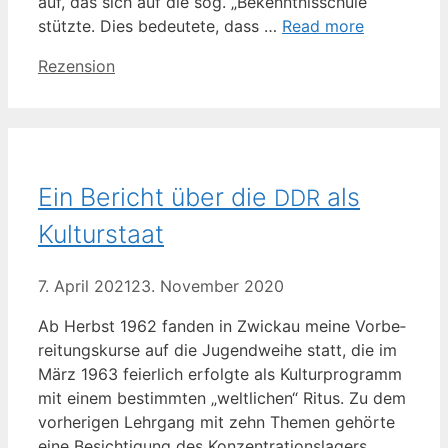
auf, das sich auf die sog. „Bekennt­nis­schu­le“
stütz­te. Dies bedeu­te­te, dass …
Read more
Kategorien
Rezension
Ein Bericht über die
als
DDR
Kulturstaat
7. April 2021
23. November 2020
Ab Herbst 1962 fan­den in Zwi­ckau mei­ne Vor­be­
rei­tungs­kur­se auf die Jugend­wei­he statt, die im
März 1963 fei­er­lich erfolg­te als Kul­tur­pro­gramm
mit einem bestimm­ten „welt­li­chen“ Ritus. Zu dem
vor­he­ri­gen Lehr­gang mit zehn The­men gehör­te
eine Besich­ti­gung des Kon­zen­tra­ti­ons­la­gers