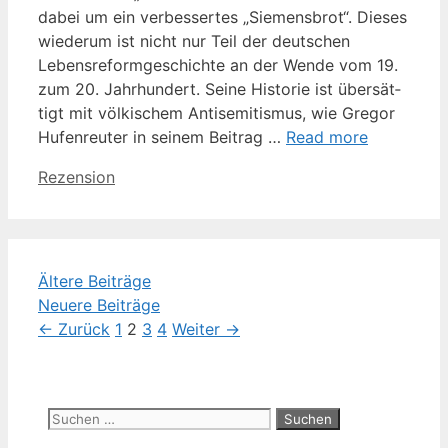
dabei um ein ver­bes­ser­tes „Sie­mens­brot“. Die­ses
wie­der­um ist nicht nur Teil der deut­schen
Lebens­re­form­ge­schich­te an der Wen­de vom 19.
zum 20. Jahr­hun­dert. Sei­ne His­to­rie ist über­sät­
tigt mit völ­ki­schem Anti­se­mi­tis­mus, wie Gre­gor
Hufen­reu­ter in sei­nem Bei­trag …
Read more
Kategorien
Rezension
Ältere Beiträge
Neuere Beiträge
Seite
Seite
Seite
Seite
←
Zurück
1
2
3
4
Weiter
→
Suchen
nach: