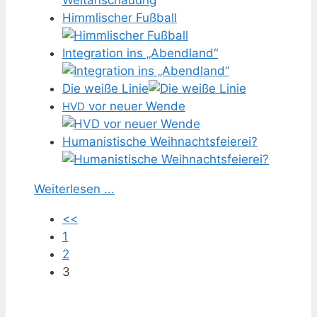
Himmlischer Fußball
Integration ins „Abendland“
Die weiße Linie
vor neuer Wende
HVD
Humanistische Weihnachtsfeierei?
Weiterlesen ...
<<
1
2
3