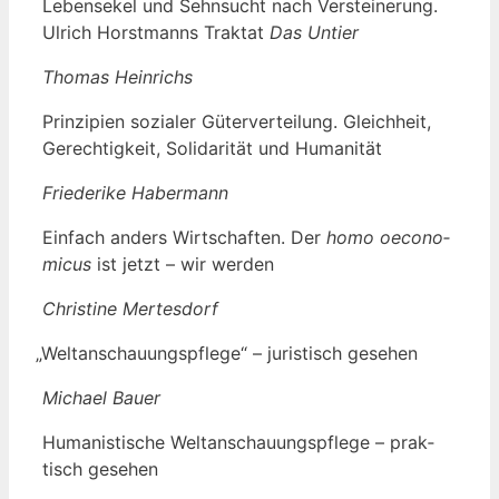
Lebens­ekel und Sehn­sucht nach Ver­stei­ne­rung.
Ulrich Horst­manns Trak­tat
Das Untier
Tho­mas Heinrichs
Prin­zi­pi­en sozia­ler Güter­ver­tei­lung. Gleich­heit,
Gerech­tig­keit, Soli­da­ri­tät und Humanität
Frie­de­ri­ke Habermann
Ein­fach anders Wirt­schaf­ten. Der
homo oeco­no­
mic­us
ist jetzt – wir werden
Chris­ti­ne Mertesdorf
„
Welt­an­schau­ungs­pfle­ge“ – juris­tisch gesehen
Micha­el Bauer
Huma­nis­ti­sche Welt­an­schau­ungs­pfle­ge – prak­
tisch gesehen