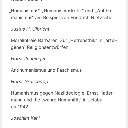
„
Huma­nis­mus“, „Huma­nis­mus­kri­tik“ und „‚Anti­hu­
ma­nis­mus“ am Bei­spiel von Fried­rich Nietzsche
Jus­tus H. Ulbricht
Moralin­freie Bar­ba­ren. Zur „Her­ren­ethik“ in „art­ei­
ge­nen“ Religionsentwürfen
Horst Jung­in­ger
Anti­hu­ma­nis­mus und Faschismus
Horst Gro­schopp
Huma­nis­mus gegen Nazi­ideo­lo­gie. Ernst Hader­
mann und die „wah­re Huma­ni­tät“ in Jel­a­bu­
ga 1942
Joa­chim Kahl