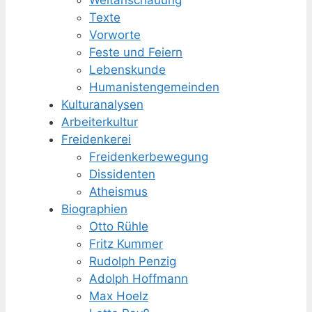
Weltanschauung
Texte
Vorworte
Feste und Feiern
Lebenskunde
Humanisten­gemeinden
Kulturanalysen
Arbeiterkultur
Freidenkerei
Freidenker­bewegung
Dissidenten
Atheismus
Biographien
Otto Rühle
Fritz Kummer
Rudolph Penzig
Adolph Hoffmann
Max Hoelz