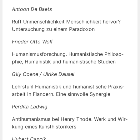
Antoon De Baets
Ruft Unmensch­lich­keit Mensch­lich­keit her­vor?
Unter­su­chung zu einem Paradoxon
Frie­der Otto Wolf
Huma­nis­mus­for­schung. Huma­nis­ti­sche Phi­lo­so­
phie, Huma­nis­tik und huma­nis­ti­sche Studien
Gily Coe­ne / Ulri­ke Dausel
Lehr­stuhl Huma­nis­tik und huma­nis­ti­sche Pra­xis­
ar­beit in Flan­dern. Eine sinn­vol­le Synergie
Per­di­ta Ladwig
Anti­hu­ma­nis­mus bei Hen­ry Tho­de. Werk und Wir­
kung eines Kunsthistorikers
Hubert Can­cik