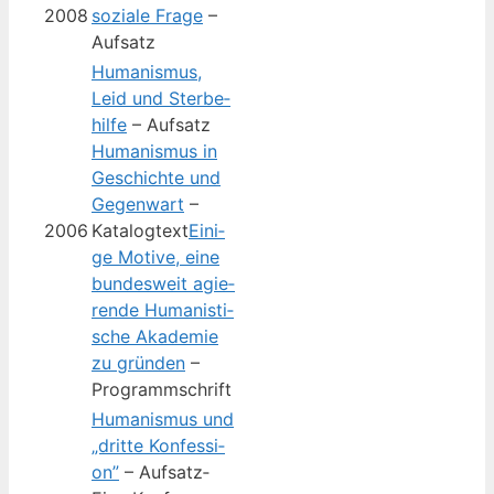
2008
sozia­le Fra­ge
–
Aufsatz
Huma­nis­mus,
Leid und Ster­be­
hil­fe
– Aufsatz
Huma­nis­mus in
Geschich­te und
Gegen­wart
–
2006
Kata­log­text
Eini­
ge Moti­ve, eine
bun­des­weit agie­
ren­de Huma­nis­ti­
sche Aka­de­mie
zu grün­den
–
Programmschrift
Huma­nis­mus und
„drit­te Kon­fes­si­
on”
– Auf­satz­