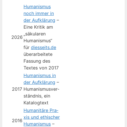
Huma­nis­mus
noch immer in
der Auf­klä­rung
–
Eine Kri­tik am
„säku­la­ren
2026
Humanismus“
für
diesseits.de
über­ar­bei­te­te
Fas­sung des
Tex­tes von 2017
Huma­nis­mus in
der Auf­klä­rung
–
2017
Huma­nis­mus­ver­
ständ­nis, ein
Katalogtext
Huma­ni­tä­re Pra­
xis und ethi­scher
2016
Huma­nis­mus
–