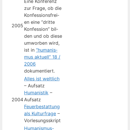
Eine Kon­fe­renz
zur Fra­ge, ob die
Kon­fes­si­ons­frei­
en eine “drit­te
2005
Kon­fes­si­on” bil­
den und ob die­se
umwor­ben wird,
ist in
“huma­nis­
mus aktu­ell” 18 /
2006
dokumentiert.
Alles ist welt­lich
– Aufsatz
Huma­nis­tik
–
2004
Aufsatz
Feu­er­be­stat­tung
als Kul­tur­fra­ge
–
Vorlesungsskript
Huma­nis­mus-