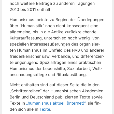
noch wei­te­re Bei­trä­ge zu ande­ren Tagun­gen
2010 bis 2011 enthält.
Huma­nis­mus mein­te zu Beginn der Über­le­gun­gen
über “Huma­nis­tik” noch nicht kon­se­quent eine
all­ge­mei­ne, bis in die Anti­ke zurück­rei­chen­de
Kul­tur­auf­fas­sung, unter­schied noch wenig von
spe­zi­el­len Inter­es­se­äu­ße­run­gen des orga­ni­sier­
ten Huma­nis­mus im Umfeld des
und ande­rer
HVD
frei­den­ke­ri­scher usw. Ver­bän­de, und dif­fe­ren­zier­
te unge­nü­gend Spe­zi­al­fra­gen eines prak­ti­schen
Huma­nis­mus der Lebens­hil­fe, Sozi­al­ar­beit, Welt­
an­schau­ungs­pfle­ge und Ritualausübung.
Nicht ent­hal­ten sind auf die­ser Sei­te die in den
„Schrif­ten­rei­hen“ der Huma­nis­ti­schen Aka­de­mien
Ber­lin und Deutsch­land publi­zier­ten Tex­te sowie
Tex­te in
„huma­nis­mus aktu­ell (Inter­net)“
, sie fin­
den sich alle in
Tex­te
.