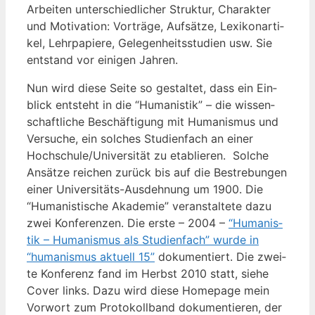
Arbei­ten unter­schied­li­cher Struk­tur, Cha­rak­ter
und Moti­va­ti­on: Vor­trä­ge, Auf­sät­ze, Lexi­kon­ar­ti­
kel, Lehr­pa­pie­re, Gele­gen­heits­stu­di­en usw. Sie
ent­stand vor eini­gen Jahren.
Nun wird die­se Sei­te so gestal­tet, dass ein Ein­
blick ent­steht in die “Huma­nis­tik” – die wis­sen­
schaft­li­che Beschäf­ti­gung mit Huma­nis­mus und
Ver­su­che, ein sol­ches Stu­di­en­fach an einer
Hochschule/Universität zu eta­blie­ren. Sol­che
Ansät­ze rei­chen zurück bis auf die Bestre­bun­gen
einer Uni­ver­si­täts-Aus­deh­nung um 1900.
Die
“Huma­nis­ti­sche Aka­de­mie” ver­an­stal­te­te dazu
zwei Kon­fe­ren­zen. Die ers­te – 2004 –
“Huma­nis­
tik – Huma­nis­mus als Stu­di­en­fach” wur­de in
“huma­nis­mus aktu­ell 15”
doku­men­tiert. Die zwei­
te Kon­fe­renz fand im Herbst 2010 statt, sie­he
Cover links. Dazu wird die­se Home­page mein
Vor­wort zum Pro­to­koll­band doku­men­tie­ren, der