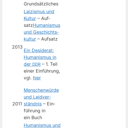
Grundsätzliches
Lai­zis­mus und
Kul­tur
– Auf­
satz
Huma­nis­mus
und Geschichts­
kul­tur
– Aufsatz
2013
Ein Desi­de­rat:
Huma­nis­mus in
der
– 1. Teil
DDR
einer Ein­füh­rung,
vgl.
hier
Men­schen­wür­de
und Leid­ver­
2011
ständ­nis
– Ein­
füh­rung in
ein Buch
Huma­nis­mus und