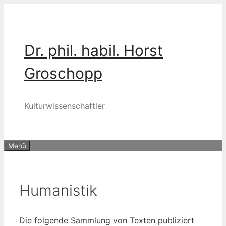
Zum
Inhalt
springen
Dr. phil. habil. Horst
Groschopp
Kulturwissenschaftler
Menü
Humanistik
Die fol­gen­de Samm­lung von Tex­ten publi­ziert