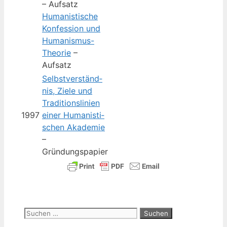
– Aufsatz
Huma­nis­ti­sche
Kon­fes­si­on und
Huma­nis­mus-
Theo­rie
–
Aufsatz
Selbst­ver­ständ­
nis, Zie­le und
Tra­di­ti­ons­li­ni­en
1997
einer Huma­nis­ti­
schen Aka­de­mie
–
Gründungspapier
Suchen
nach: