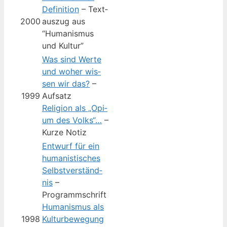
Defi­ni­ti­on
– Text­
2000
aus­zug aus
“Huma­nis­mus
und Kultur”
Was sind Wer­te
und woher wis­
sen wir das?
–
1999
Aufsatz
Reli­gi­on als „Opi­
um des Volks“…
–
Kur­ze Notiz
Ent­wurf für ein
huma­nis­ti­sches
Selbst­ver­ständ­
nis
–
Programmschrift
Huma­nis­mus als
1998
Kul­tur­be­we­gung